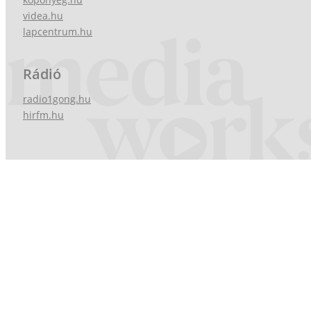
videa.hu
lapcentrum.hu
Rádió
radio1gong.hu
hirfm.hu