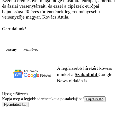
Ezzel a éremesővel maga mögé utasította európai, amerikai
és ázsiai versenytársait, és ezzel a cipészek európai
bajnoksága 40 éves történetének legeredményesebb
versenyzője magyar, Kovács Attila.
Gartulálunk!
verseny
kézműves
A legfrissebb hírekért kövess
minket a
Szabadföld
Google
News oldalán is!
Újság előfizetés
Kapja meg a legjobb történeteket a postaládájába!
Digitális lap
Nyomtatott lap