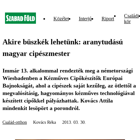
Családi
Közélet
Interjú
Riport
kör
Akire büszkék lehetünk: aranytudású
magyar cipészmester
Immár 13. alkalommal rendezték meg a németországi
Wiesbadenben a Kézműves Cipőkészítők Európai
Bajnokságát, ahol a cipészek saját kezűleg, az ötlettől a
megvalósításig, hagyományos kézműves technológiával
készített cipőkkel pályázhattak. Kovács Attila
mindenkit lesöpört a porondról.
Család-otthon
Kovács Réka
2013. 03. 30.