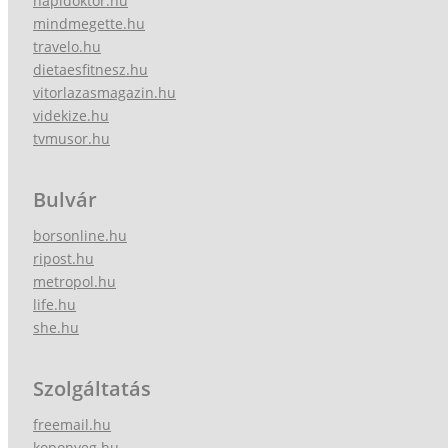
napidoktor.hu
mindmegette.hu
travelo.hu
dietaesfitnesz.hu
vitorlazasmagazin.hu
videkize.hu
tvmusor.hu
Bulvár
borsonline.hu
ripost.hu
metropol.hu
life.hu
she.hu
Szolgáltatás
freemail.hu
koponyeg.hu