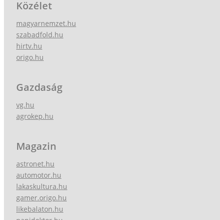
Közélet
magyarnemzet.hu
szabadfold.hu
hirtv.hu
origo.hu
Gazdaság
vg.hu
agrokep.hu
Magazin
astronet.hu
automotor.hu
lakaskultura.hu
gamer.origo.hu
likebalaton.hu