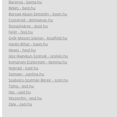
Baranya - bama.hu
Békés - beol.hu
Borsod-Abaúj-Zemplén - boon.hu
Csongrád - delmagyar.hu
Dunaújváros - duol.hu
Fejér - feol.hu
Győr-Moson-Sopron - kisalfold.hu
Hajdú-Bihar - haon.hu
Heves - heol.hu
Jász-Nagykun-Szolnok - szoljon.hu
Komárom-Esztergom - kemma.hu
Nógrád - nool.hu
Somogy - sonline.hu
Szabolcs-Szatmár-Bereg - szon.hu
Tolna - teol.hu
Vas - vaol.hu
Veszprém - veol.hu
Zala - zaol.hu