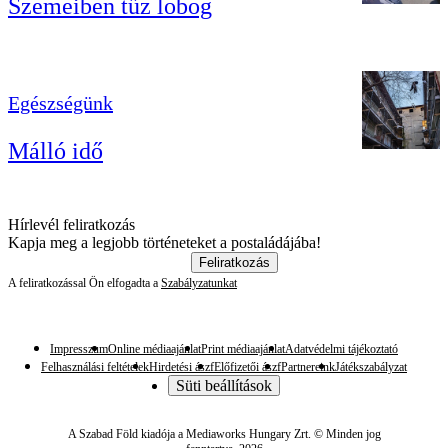
Szemeiben tűz lobog
Egészségünk
Málló idő
Hírlevél feliratkozás
Kapja meg a legjobb történeteket a postaládájába!
Feliratkozás
A feliratkozással Ön elfogadta a
Szabályzatunkat
Impresszum
Online médiaajánlat
Print médiaajánlat
Adatvédelmi tájékoztató
Felhasználási feltételek
Hirdetési ászf
Előfizetői ászf
Partnereink
Játékszabályzat
Süti beállítások
A Szabad Föld kiadója a Mediaworks Hungary Zrt. © Minden jog