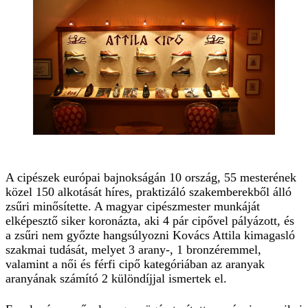
A cipészek európai bajnokságán 10 ország, 55 mesterének
közel 150 alkotását híres, praktizáló szakemberekből álló
zsűri minősítette. A magyar cipészmester munkáját
elképesztő siker koronázta, aki 4 pár cipővel pályázott, és
a zsűri nem győzte hangsúlyozni Kovács Attila kimagasló
szakmai tudását, melyet 3 arany-, 1 bronzéremmel,
valamint a női és férfi cipő kategóriában az aranyak
aranyának számító 2 különdíjjal ismertek el.