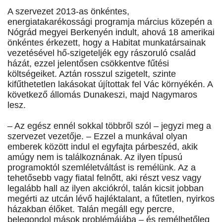
A szervezet 2013-as önkéntes,
energiatakarékossági programja március közepén a
Nógrád megyei Berkenyén indult, ahová 18 amerikai
önkéntes érkezett, hogy a Habitat munkatársainak
vezetésével hő-szigeteljék egy rászoruló család
házát, ezzel jelentősen csökkentve fűtési
költségeiket. Aztán rosszul szigetelt, szinte
kifűthetetlen lakásokat újítottak fel Vác környékén. A
következő állomás Dunakeszi, majd Nagymaros
lesz.
– Az egész ennél sokkal többről szól – jegyzi meg a
szervezet vezetője. – Ezzel a munkával olyan
emberek között indul el egyfajta párbeszéd, akik
amúgy nem is találkoznának. Az ilyen típusú
programoktól szemléletváltást is remélünk. Az a
tehetősebb vagy fiatal felnőtt, aki részt vesz vagy
legalább hall az ilyen akciókról, talán kicsit jobban
megérti az utcán lévő hajléktalant, a fűtetlen, nyirkos
házakban élőket. Talán megáll egy percre,
belegondol mások problémájába – és remélhetőleg