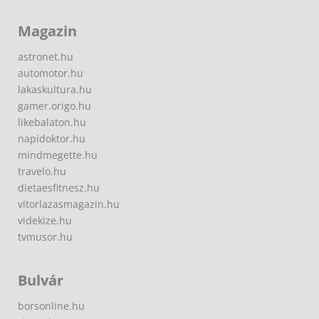
Magazin
astronet.hu
automotor.hu
lakaskultura.hu
gamer.origo.hu
likebalaton.hu
napidoktor.hu
mindmegette.hu
travelo.hu
dietaesfitnesz.hu
vitorlazasmagazin.hu
videkize.hu
tvmusor.hu
Bulvár
borsonline.hu