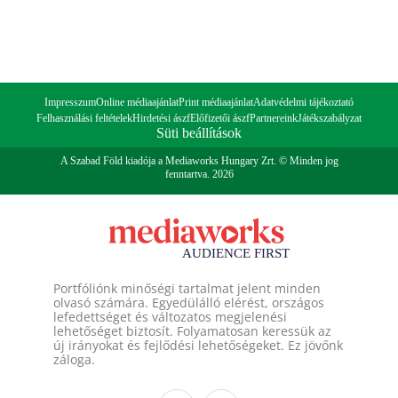
Impresszum
Online médiaajánlat
Print médiaajánlat
Adatvédelmi tájékoztató
Felhasználási feltételek
Hirdetési ászf
Előfizetői ászf
Partnereink
Játékszabályzat
Süti beállítások
A Szabad Föld kiadója a Mediaworks Hungary Zrt. © Minden jog
fenntartva. 2026
Portfóliónk minőségi tartalmat jelent minden
olvasó számára. Egyedülálló elérést, országos
lefedettséget és változatos megjelenési
lehetőséget biztosít. Folyamatosan keressük az
új irányokat és fejlődési lehetőségeket. Ez jövőnk
záloga.