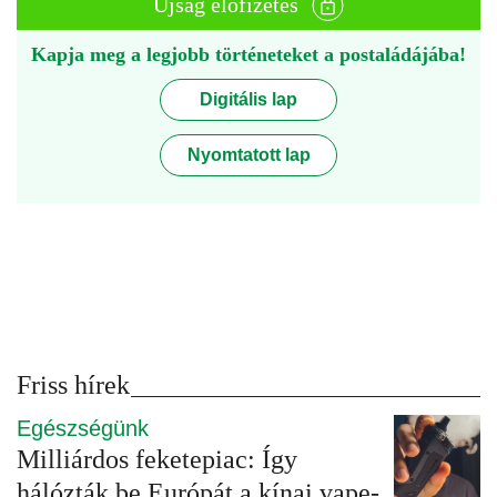
Újság előfizetés
Kapja meg a legjobb történeteket a postaládájába!
Digitális lap
Nyomtatott lap
Friss hírek
Egészségünk
Milliárdos feketepiac: Így
hálózták be Európát a kínai vape-