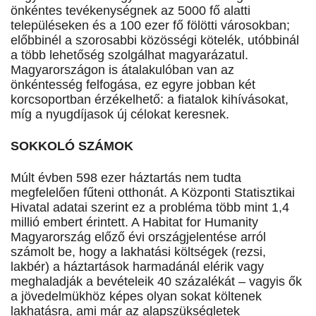
önkéntes tevékenységnek az 5000 fő alatti
településeken és a 100 ezer fő fölötti városokban;
előbbinél a szorosabbi közösségi kötelék, utóbbinál
a több lehetőség szolgálhat magyarázatul.
Magyarországon is átalakulóban van az
önkéntesség felfogása, ez egyre jobban két
korcsoportban érzékelhető: a fiatalok kihívásokat,
míg a nyugdíjasok új célokat keresnek.
SOKKOLÓ SZÁMOK
Múlt évben 598 ezer háztartás nem tudta
megfelelően fűteni otthonát. A Központi Statisztikai
Hivatal adatai szerint ez a probléma több mint 1,4
millió embert érintett. A Habitat for Humanity
Magyarország előző évi országjelentése arról
számolt be, hogy a lakhatási költségek (rezsi,
lakbér) a háztartások harmadánál elérik vagy
meghaladják a bevételeik 40 százalékát – vagyis ők
a jövedelmükhöz képes olyan sokat költenek
lakhatásra, ami már az alapszükségletek