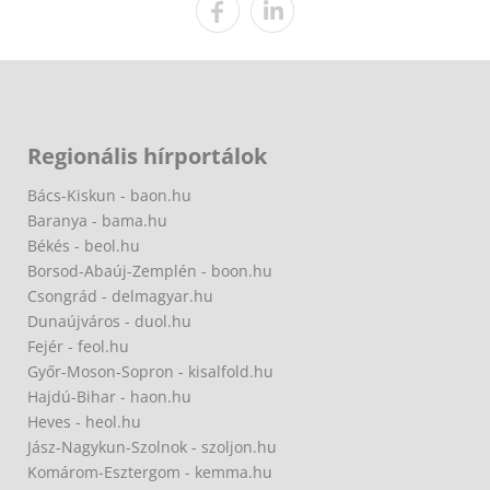
Regionális hírportálok
Bács-Kiskun - baon.hu
Baranya - bama.hu
Békés - beol.hu
Borsod-Abaúj-Zemplén - boon.hu
Csongrád - delmagyar.hu
Dunaújváros - duol.hu
Fejér - feol.hu
Győr-Moson-Sopron - kisalfold.hu
Hajdú-Bihar - haon.hu
Heves - heol.hu
Jász-Nagykun-Szolnok - szoljon.hu
Komárom-Esztergom - kemma.hu