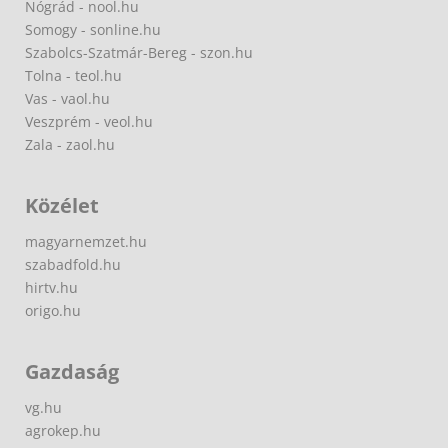
Nógrád - nool.hu
Somogy - sonline.hu
Szabolcs-Szatmár-Bereg - szon.hu
Tolna - teol.hu
Vas - vaol.hu
Veszprém - veol.hu
Zala - zaol.hu
Közélet
magyarnemzet.hu
szabadfold.hu
hirtv.hu
origo.hu
Gazdaság
vg.hu
agrokep.hu