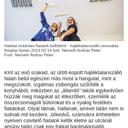
Habitat önkéntes fiatalok külföldröl - hajléktalanszálló renoválás
felújitás festés 2013.03.14 fotó: Németh András Péter
Fotó: Nemeth Andras Peter
Kint az eső szakad, az ütött-kopott hajléktalanszálló
falain belül egészen más most a hangulat, mint a
megszokott. Izgalmas zsibongás szűrődik a
konyhából, miközben az „állandó” lakók egykedvűen
húzzák meg magukat az étkezőben, szemlélik az
összecsomagolt bútorokat és a nyakig festékes
fiatalokat. Olyat látnak, hallanak, amivel talán nem is
tudnak mit kezdeni. Jókedvű, számukra érthetetlen
nyelven csivitelő fiatalok keltik életre az utcánál
amúgy talán csak egy fokkal barátságosabb