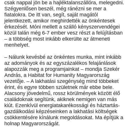
csak nappal jön be a hajléktalanszállóra, melegedni.
Szégyenlősen beszél, még ránézni se mer a
fiatalokra. De itt van, segít, saját magától
jelentkezett, amikor meghirdették az önkéntesek
érkezését. Móni mellett a szálló kényszervendégei
közül talán még 6-7 ember vesz részt a felújításban
– a többség most inkább elkerülte az átmeneti
menhelyet.
– Nálunk kevésbé az önkéntes munka, mint inkább
az adományok és az egyszázalékos felajánlások
alapozzák meg a programjainkat – mondja Szekér
András, a Habitat for Humanity Magyarország
vezetője. – A lakhatási szegénység mind többeket
érint, és egyre többen születnek már ebbe bele.
Alacsony jövedelmű, rossz körülmények között élő
családoknak segítünk, akiknek nemigen van más
kiút. Ezenkívül energiatakarékossági és háztartás-
gazdálkodási képzéseinken a lakhatási költségek
csökkentésére kínálunk megoldásokat. Ma építjük a
holnap Magyarországát.