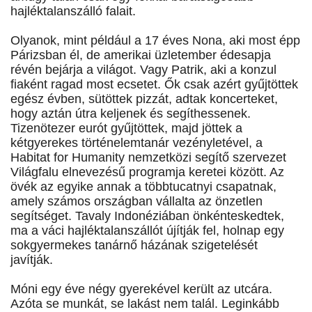
hajléktalanszálló falait.
Olyanok, mint például a 17 éves Nona, aki most épp
Párizsban él, de amerikai üzletember édesapja
révén bejárja a világot. Vagy Patrik, aki a konzul
fiaként ragad most ecsetet. Ők csak azért gyűjtöttek
egész évben, sütöttek pizzát, adtak koncerteket,
hogy aztán útra keljenek és segíthessenek.
Tizenötezer eurót gyűjtöttek, majd jöttek a
kétgyerekes történelemtanár vezényletével, a
Habitat for Humanity nemzetközi segítő szervezet
Világfalu elnevezésű programja keretei között. Az
övék az egyike annak a többtucatnyi csapatnak,
amely számos országban vállalta az önzetlen
segítséget. Tavaly Indonéziában önkénteskedtek,
ma a váci hajléktalanszállót újítják fel, holnap egy
sokgyermekes tanárnő házának szigetelését
javítják.
Móni egy éve négy gyerekével került az utcára.
Azóta se munkát, se lakást nem talál. Leginkább