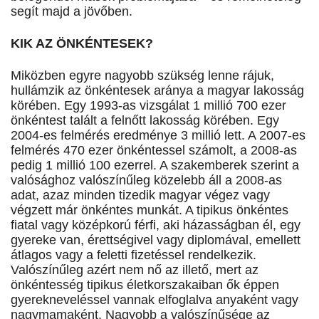
segít majd a jövőben.
KIK AZ ÖNKÉNTESEK?
Miközben egyre nagyobb szükség lenne rájuk,
hullámzik az önkéntesek aránya a magyar lakosság
körében. Egy 1993-as vizsgálat 1 millió 700 ezer
önkéntest talált a felnőtt lakosság körében. Egy
2004-es felmérés eredménye 3 millió lett. A 2007-es
felmérés 470 ezer önkéntessel számolt, a 2008-as
pedig 1 millió 100 ezerrel. A szakemberek szerint a
valósághoz valószínűleg közelebb áll a 2008-as
adat, azaz minden tizedik magyar végez vagy
végzett már önkéntes munkát. A tipikus önkéntes
fiatal vagy középkorú férfi, aki házasságban él, egy
gyereke van, érettségivel vagy diplomával, emellett
átlagos vagy a feletti fizetéssel rendelkezik.
Valószínűleg azért nem nő az illető, mert az
önkéntesség tipikus életkorszakaiban ők éppen
gyerekneveléssel vannak elfoglalva anyaként vagy
nagymamaként. Nagyobb a valószínűsége az