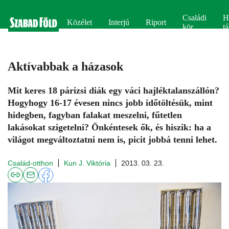
Családi
H
Közélet
Interjú
Riport
kör
tá
Aktívabbak a házasok
Mit keres 18 párizsi diák egy váci hajléktalanszállón?
Hogyhogy 16-17 évesen nincs jobb időtöltésük, mint
hidegben, fagyban falakat meszelni, fűtetlen
lakásokat szigetelni? Önkéntesek ők, és hiszik: ha a
világot megváltoztatni nem is, picit jobbá tenni lehet.
Család-otthon
Kun J. Viktória
2013. 03. 23.