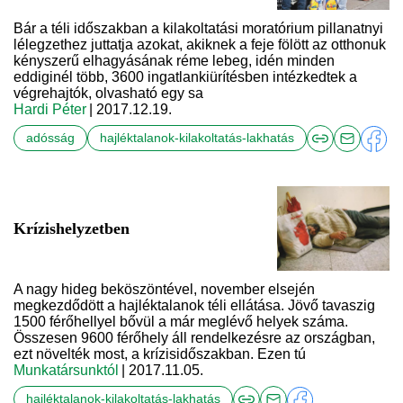
Bár a téli időszakban a kilakoltatási moratórium pillanatnyi
lélegzethez juttatja azokat, akiknek a feje fölött az otthonuk
kényszerű elhagyásának réme lebeg, idén minden
eddiginél több, 3600 ingatlankiürítésben intézkedtek a
végrehajtók, olvasható egy sa
Hardi Péter
| 2017.12.19.
adósság
hajléktalanok-kilakoltatás-lakhatás
Krízishelyzetben
A nagy hideg beköszöntével, november elsején
megkezdődött a hajléktalanok téli ellátása. Jövő tavaszig
1500 férőhellyel bővül a már meglévő helyek száma.
Összesen 9600 férőhely áll rendelkezésre az országban,
ezt növelték most, a krízisidőszakban. Ezen tú
Munkatársunktól
| 2017.11.05.
hajléktalanok-kilakoltatás-lakhatás