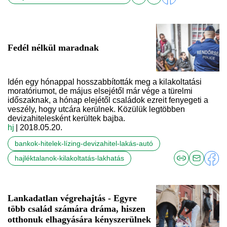
Fedél nélkül maradnak
Idén egy hónappal hosszabbították meg a kilakoltatási
moratóriumot, de május elsejétől már vége a türelmi
időszaknak, a hónap elejétől családok ezreit fenyegeti a
veszély, hogy utcára kerülnek. Közülük legtöbben
devizahitelesként kerültek bajba.
hj
| 2018.05.20.
bankok-hitelek-lízing-devizahitel-lakás-autó
hajléktalanok-kilakoltatás-lakhatás
Lankadatlan végrehajtás - Egyre
több család számára dráma, hiszen
otthonuk elhagyására kényszerülnek