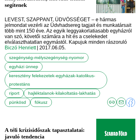
segítenek
LEVEST, SZAPPANT, ÜDVÖSSÉGET – e hármas
jelmondat vezérli az Üdvhadsereg tagjait és munkatársait
több mint 150 éve. Az egyik leggyakorlatiasabb egyházról
van szó, követői számára a hit és a cselekedet
elválaszthatatlan egymástól. Kapujuk minden rászoruló
Biczó Henriett
| 2017.06.05.
szegénység-mélyszegénység-nyomor
egyházi ünnep
keresztény felekezetek-egyházak-katolikus-
protestáns
riport
hajléktalanok-kilakoltatás-lakhatás
pünkösd
fókusz
A téli krízisidőszak tapasztalatai:
javuló tendencia