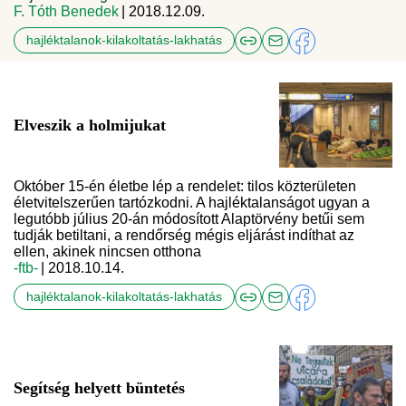
F. Tóth Benedek
| 2018.12.09.
hajléktalanok-kilakoltatás-lakhatás
Elveszik a holmijukat
Október 15-én életbe lép a rendelet: tilos közterületen
életvitelszerűen tartózkodni. A hajléktalanságot ugyan a
legutóbb július 20-án módosított Alaptörvény betűi sem
tudják betiltani, a rendőrség mégis eljárást indíthat az
ellen, akinek nincsen otthona
-ftb-
| 2018.10.14.
hajléktalanok-kilakoltatás-lakhatás
Segítség helyett büntetés