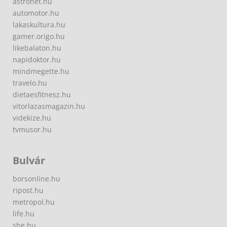
astronet.hu
automotor.hu
lakaskultura.hu
gamer.origo.hu
likebalaton.hu
napidoktor.hu
mindmegette.hu
travelo.hu
dietaesfitnesz.hu
vitorlazasmagazin.hu
videkize.hu
tvmusor.hu
Bulvár
borsonline.hu
ripost.hu
metropol.hu
life.hu
she.hu