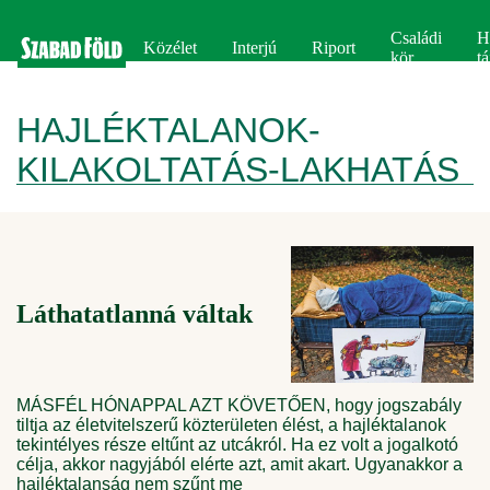
Családi
H
Közélet
Interjú
Riport
kör
tá
HAJLÉKTALANOK-
KILAKOLTATÁS-LAKHATÁS
Láthatatlanná váltak
MÁSFÉL HÓNAPPAL AZT KÖVETŐEN, hogy jogszabály
tiltja az életvitelszerű közterületen élést, a hajléktalanok
tekintélyes része eltűnt az utcákról. Ha ez volt a jogalkotó
célja, akkor nagyjából elérte azt, amit akart. Ugyanakkor a
hajléktalanság nem szűnt me