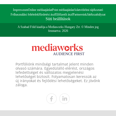
Impresszum
Online médiaajánlat
Print médiaajánlat
Adatvédelmi tájékoztató
Felhasználási feltételek
Hirdetési ászf
Előfizetői ászf
Partnereink
Játékszabályzat
Süti beállítások
A Szabad Föld kiadója a Mediaworks Hungary Zrt. © Minden jog
fenntartva. 2026
Portfóliónk minőségi tartalmat jelent minden
olvasó számára. Egyedülálló elérést, országos
lefedettséget és változatos megjelenési
lehetőséget biztosít. Folyamatosan keressük az
új irányokat és fejlődési lehetőségeket. Ez jövőnk
záloga.