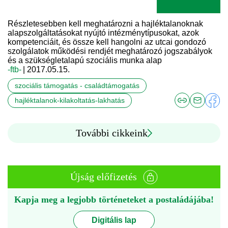
Részletesebben kell meghatározni a hajléktalanoknak
alapszolgáltatásokat nyújtó intézménytípusokat, azok
kompetenciáit, és össze kell hangolni az utcai gondozó
szolgálatok működési rendjét meghatározó jogszabályok
és a szükségletalapú szociális munka alap
-ftb-
| 2017.05.15.
szociális támogatás - családtámogatás
hajléktalanok-kilakoltatás-lakhatás
További cikkeink
Újság előfizetés
Kapja meg a legjobb történeteket a postaládájába!
Digitális lap