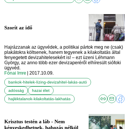
Szorít az idő
Hajrázzanak az ügyvédek, a politikai pártok meg ne (csak)
plakátokra költsenek, hanem tegyenek a kilakoltatás által
fenyegetett devizahitelesekért is! – ezt üzeni Léhmann
György, az anno több ezer devizaperéről elhíresült siófoki
ügyvéd.
Fónai Imre
| 2017.10.09.
bankok-hitelek-lízing-devizahitel-lakás-autó
adósság
hazai élet
hajléktalanok-kilakoltatás-lakhatás
Krisztus testén a láb - Nem
kényeskedhetnek, habozás nélkül