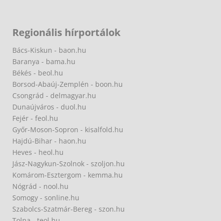
Regionális hírportálok
Bács-Kiskun - baon.hu
Baranya - bama.hu
Békés - beol.hu
Borsod-Abaúj-Zemplén - boon.hu
Csongrád - delmagyar.hu
Dunaújváros - duol.hu
Fejér - feol.hu
Győr-Moson-Sopron - kisalfold.hu
Hajdú-Bihar - haon.hu
Heves - heol.hu
Jász-Nagykun-Szolnok - szoljon.hu
Komárom-Esztergom - kemma.hu
Nógrád - nool.hu
Somogy - sonline.hu
Szabolcs-Szatmár-Bereg - szon.hu
Tolna - teol.hu