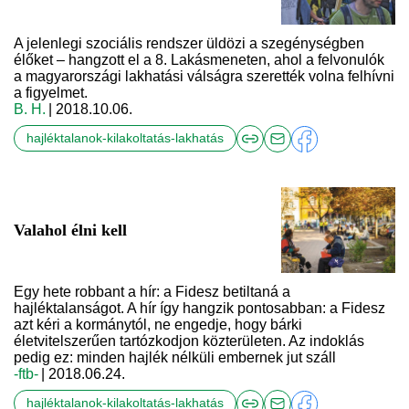
A jelenlegi szociális rendszer üldözi a szegénységben
élőket – hangzott el a 8. Lakásmeneten, ahol a felvonulók
a magyarországi lakhatási válságra szerették volna felhívni
a figyelmet.
B. H.
| 2018.10.06.
hajléktalanok-kilakoltatás-lakhatás
Valahol élni kell
Egy hete robbant a hír: a Fidesz betiltaná a
hajléktalanságot. A hír így hangzik pontosabban: a Fidesz
azt kéri a kormánytól, ne engedje, hogy bárki
életvitelszerűen tartózkodjon közterületen. Az indoklás
pedig ez: minden hajlék nélküli embernek jut száll
-ftb-
| 2018.06.24.
hajléktalanok-kilakoltatás-lakhatás