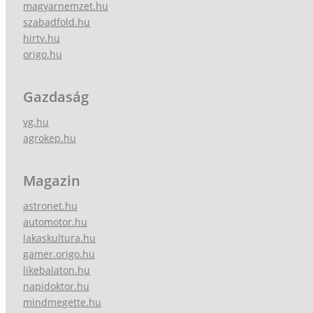
magyarnemzet.hu
szabadfold.hu
hirtv.hu
origo.hu
Gazdaság
vg.hu
agrokep.hu
Magazin
astronet.hu
automotor.hu
lakaskultura.hu
gamer.origo.hu
likebalaton.hu
napidoktor.hu
mindmegette.hu