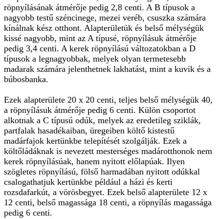
röpnyílásának átmérője pedig 2,8 centi. A B típusok a
nagyobb testű széncinege, mezei veréb, csuszka számára
kínálnak kész otthont. Alapterületük és belső mélységük
kissé nagyobb, mint az A típusé, röpnyílásuk átmérője
pedig 3,4 centi. A kerek röpnyílású változatokban a D
típusok a legnagyobbak, melyek olyan termetesebb
madarak számára jelenthetnek lakhatást, mint a kuvik és a
búbosbanka.
Ezek alapterülete 20 x 20 centi, teljes belső mélységük 40,
a röpnyílásuk átmérője pedig 6 centi. Külön csoportot
alkotnak a C típusú odúk, melyek az eredetileg sziklák,
partfalak hasadékaiban, üregeiben költő kistestű
madárfajok kertünkbe telepítését szolgálják. Ezek a
költőládáknak is nevezett mesterséges madárotthonok nem
kerek röpnyílásúak, hanem nyitott előlapúak. Ilyen
szögletes röpnyílású, fölső harmadában nyitott odúkkal
csalogathatjuk kertünkbe például a házi és kerti
rozsdafarkút, a vörösbegyet. Ezek belső alapterülete 12 x
12 centi, belső magassága 18 centi, a röpnyílás magassága
pedig 6 centi.