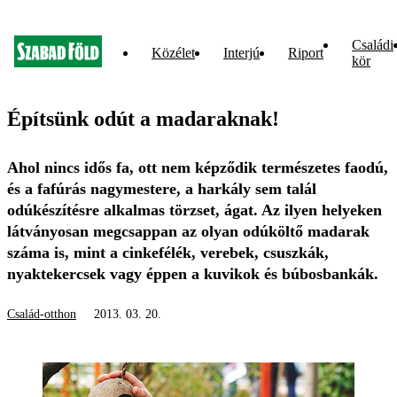
Családi
Közélet
Interjú
Riport
kör
Építsünk odút a madaraknak!
Ahol nincs idős fa, ott nem képződik természetes faodú,
és a fafúrás nagymestere, a harkály sem talál
odúkészítésre alkalmas törzset, ágat. Az ilyen helyeken
látványosan megcsappan az olyan odúköltő madarak
száma is, mint a cinkefélék, verebek, csuszkák,
nyaktekercsek vagy éppen a kuvikok és búbosbankák.
Család-otthon
2013. 03. 20.