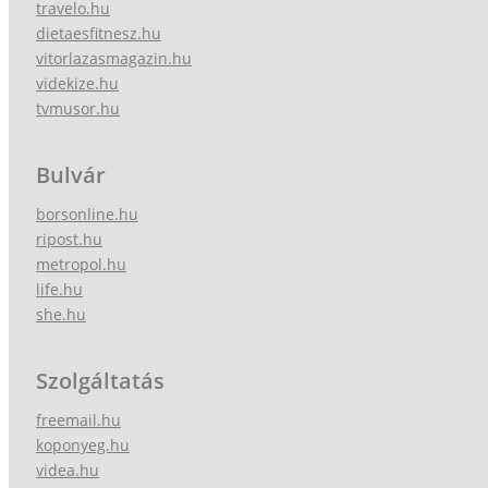
travelo.hu
dietaesfitnesz.hu
vitorlazasmagazin.hu
videkize.hu
tvmusor.hu
Bulvár
borsonline.hu
ripost.hu
metropol.hu
life.hu
she.hu
Szolgáltatás
freemail.hu
koponyeg.hu
videa.hu