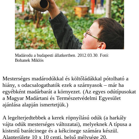
Madárodu a budapesti állatkertben. 2012.03.30. Fotó:
Bohanek Miklós
Mesterséges madárodúkkal és költőládákkal pótolható a
hiány, s odacsalogathatók ezek a szárnyasok – már ha
egyébként madárbarát a környezet. (Az egyes odútípusokat
a Magyar Madártani és Természetvédelmi Egyesület
ajánlása alapján ismertetjük.)
A legelterjedtebbek a kerek röpnyílású odúk (a harkály
vájta odúk mesterséges változatai), melyeknek A típusa a
kistestű barátcinege és a kékcinege számára készül.
Alapterülete 10 x 10 centi, belső mélysége 20,