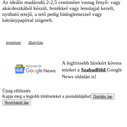
Az ideális madárodú 2-2,5 centiméter vastag fenyő- vagy
akácdeszkából készül, festékkel vagy lenolajjal kezelt,
nyitható tetejű, a tető pedig bádoglemezzel vagy
kátránypapírral szigetelt.
természet
állatvilág
A legfrissebb hírekért kövess
minket a
Szabadföld
Google
News oldalán is!
Újság előfizetés
Kapja meg a legjobb történeteket a postaládájába!
Digitális lap
Nyomtatott lap