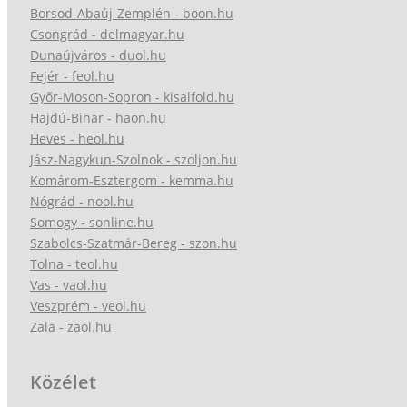
Borsod-Abaúj-Zemplén - boon.hu
Csongrád - delmagyar.hu
Dunaújváros - duol.hu
Fejér - feol.hu
Győr-Moson-Sopron - kisalfold.hu
Hajdú-Bihar - haon.hu
Heves - heol.hu
Jász-Nagykun-Szolnok - szoljon.hu
Komárom-Esztergom - kemma.hu
Nógrád - nool.hu
Somogy - sonline.hu
Szabolcs-Szatmár-Bereg - szon.hu
Tolna - teol.hu
Vas - vaol.hu
Veszprém - veol.hu
Zala - zaol.hu
Közélet