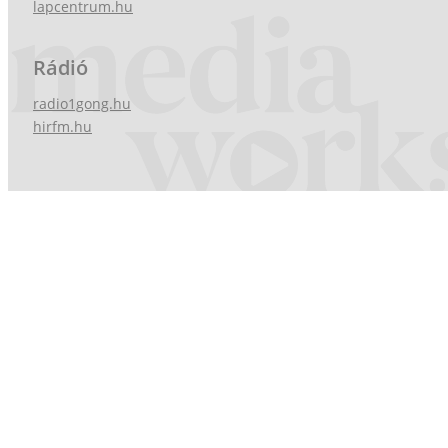
lapcentrum.hu
Rádió
radio1gong.hu
hirfm.hu