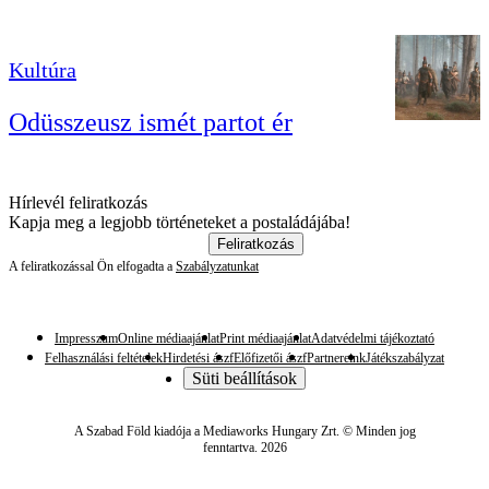
Kultúra
Odüsszeusz ismét partot ér
Hírlevél feliratkozás
Kapja meg a legjobb történeteket a postaládájába!
Feliratkozás
A feliratkozással Ön elfogadta a
Szabályzatunkat
Impresszum
Online médiaajánlat
Print médiaajánlat
Adatvédelmi tájékoztató
Felhasználási feltételek
Hirdetési ászf
Előfizetői ászf
Partnereink
Játékszabályzat
Süti beállítások
A Szabad Föld kiadója a Mediaworks Hungary Zrt. © Minden jog
fenntartva. 2026