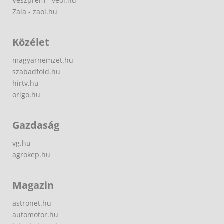
Veszprém - veol.hu
Zala - zaol.hu
Közélet
magyarnemzet.hu
szabadfold.hu
hirtv.hu
origo.hu
Gazdaság
vg.hu
agrokep.hu
Magazin
astronet.hu
automotor.hu