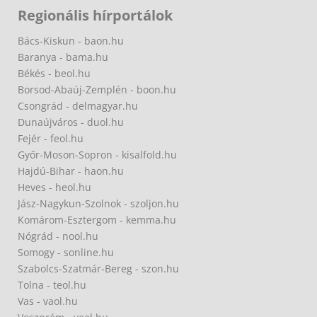
Regionális hírportálok
Bács-Kiskun - baon.hu
Baranya - bama.hu
Békés - beol.hu
Borsod-Abaúj-Zemplén - boon.hu
Csongrád - delmagyar.hu
Dunaújváros - duol.hu
Fejér - feol.hu
Győr-Moson-Sopron - kisalfold.hu
Hajdú-Bihar - haon.hu
Heves - heol.hu
Jász-Nagykun-Szolnok - szoljon.hu
Komárom-Esztergom - kemma.hu
Nógrád - nool.hu
Somogy - sonline.hu
Szabolcs-Szatmár-Bereg - szon.hu
Tolna - teol.hu
Vas - vaol.hu