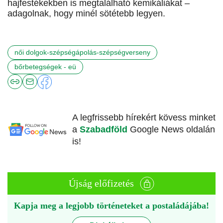
hajfestékekben is megtalálható kemikáliákat –
adagolnak, hogy minél sötétebb legyen.
női dolgok-szépségápolás-szépségverseny
bőrbetegségek - eü
A legfrissebb hírekért kövess minket
a
Szabadföld
Google News oldalán
is!
Újság előfizetés
Kapja meg a legjobb történeteket a postaládájába!