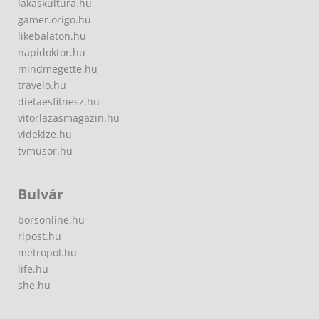
lakaskultura.hu
gamer.origo.hu
likebalaton.hu
napidoktor.hu
mindmegette.hu
travelo.hu
dietaesfitnesz.hu
vitorlazasmagazin.hu
videkize.hu
tvmusor.hu
Bulvár
borsonline.hu
ripost.hu
metropol.hu
life.hu
she.hu