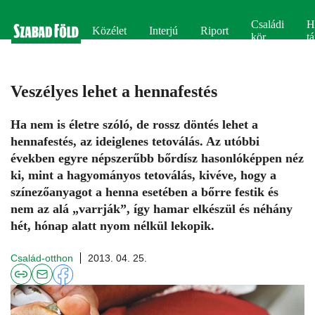
Családi
H
Közélet
Interjú
Riport
kör
tá
Veszélyes lehet a hennafestés
Ha nem is életre szóló, de rossz döntés lehet a
hennafestés, az ideiglenes tetoválás. Az utóbbi
években egyre népszerűbb bőrdísz hasonlóképpen néz
ki, mint a hagyományos tetoválás, kivéve, hogy a
színezőanyagot a henna esetében a bőrre festik és
nem az alá „varrják”, így hamar elkészül és néhány
hét, hónap alatt nyom nélkül lekopik.
Család-otthon
2013. 04. 25.