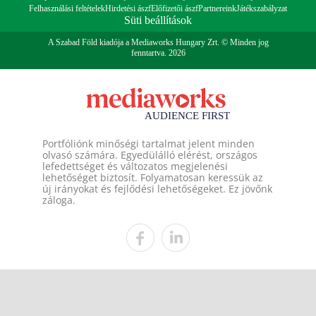
Felhasználási feltételek
Hirdetési ászf
Előfizetői ászf
Partnereink
Játékszabályzat
Süti beállítások
A Szabad Föld kiadója a Mediaworks Hungary Zrt. © Minden jog
fenntartva. 2026
Portfóliónk minőségi tartalmat jelent minden
olvasó számára. Egyedülálló elérést, országos
lefedettséget és változatos megjelenési
lehetőséget biztosít. Folyamatosan keressük az
új irányokat és fejlődési lehetőségeket. Ez jövőnk
záloga.