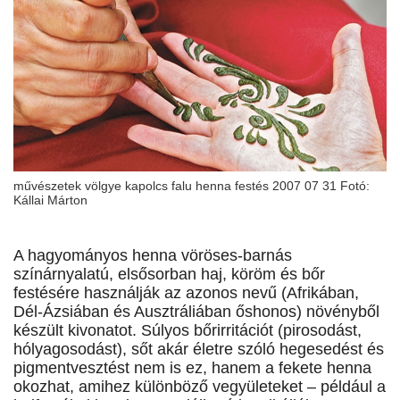
művészetek völgye kapolcs falu henna festés 2007 07 31 Fotó:
Kállai Márton
A hagyományos henna vöröses-barnás
színárnyalatú, elsősorban haj, köröm és bőr
festésére használják az azonos nevű (Afrikában,
Dél-Ázsiában és Ausztráliában őshonos) növényből
készült kivonatot. Súlyos bőrirritációt (pirosodást,
hólyagosodást), sőt akár életre szóló hegesedést és
pigmentvesztést nem is ez, hanem a fekete henna
okozhat, amihez különböző vegyületeket – például a