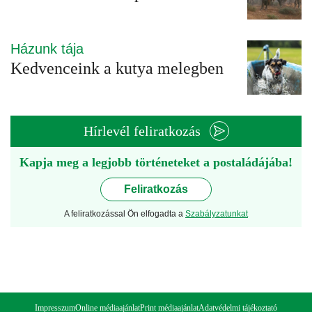
Házunk tája
Kedvenceink a kutya melegben
Hírlevél feliratkozás
Kapja meg a legjobb történeteket a postaládájába!
Feliratkozás
A feliratkozással Ön elfogadta a
Szabályzatunkat
Impresszum
Online médiaajánlat
Print médiaajánlat
Adatvédelmi tájékoztató