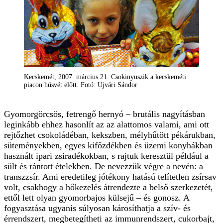
Kecskemét, 2007. március 21. Csokinyuszik a kecskeméti
piacon húsvét előtt. Fotó: Ujvári Sándor
Gyomorgörcsös, fetrengő hernyó – brutális nagyításban
leginkább ehhez hasonlít az az alattomos valami, ami ott
rejtőzhet csokoládéban, kekszben, mélyhűtött pékárukban,
süteményekben, egyes kifőzdékben és üzemi konyhákban
használt ipari zsiradékokban, s rajtuk keresztül például a
sült és rántott ételekben. De nevezzük végre a nevén: a
transzzsír. Ami eredetileg jótékony hatású telítetlen zsírsav
volt, csakhogy a hőkezelés átrendezte a belső szerkezetét,
ettől lett olyan gyomorbajos külsejű – és gonosz. A
fogyasztása ugyanis súlyosan károsíthatja a szív- és
érrendszert, megbetegítheti az immunrendszert, cukorbajt,