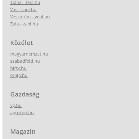
Tolna - teol.hu
Vas - vaol.hu
Veszprém - veol.hu
Zala - zaol.hu
Közélet
magyarnemzet.hu
szabadfold.hu
hirtv.hu
origo.hu
Gazdaság
vg.hu
agrokep.hu
Magazin