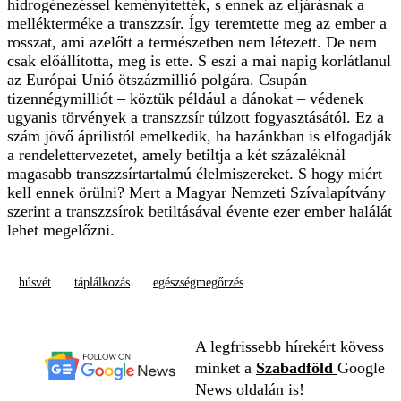
hidrogénezéssel keményítették, s ennek az eljárásnak a
mellékterméke a transzzsír. Így teremtette meg az ember a
rosszat, ami azelőtt a természetben nem létezett. De nem
csak előállította, meg is ette. S eszi a mai napig korlátlanul
az Európai Unió ötszázmillió polgára. Csupán
tizennégymilliót – köztük például a dánokat – védenek
ugyanis törvények a transzzsír túlzott fogyasztásától. Ez a
szám jövő áprilistól emelkedik, ha hazánkban is elfogadják
a rendelettervezetet, amely betiltja a két százaléknál
magasabb transzzsírtartalmú élelmiszereket. S hogy miért
kell ennek örülni? Mert a Magyar Nemzeti Szívalapítvány
szerint a transzzsírok betiltásával évente ezer ember halálát
lehet megelőzni.
húsvét
táplálkozás
egészségmegőrzés
A legfrissebb hírekért kövess
minket a
Szabadföld
Google
News oldalán is!