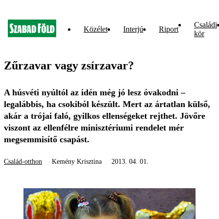
Családi
Közélet
Interjú
Riport
kör
Zűrzavar vagy zsírzavar?
A húsvéti nyúltól az idén még jó lesz óvakodni –
legalábbis, ha csokiból készült. Mert az ártatlan külső,
akár a trójai faló, gyilkos ellenségeket rejthet. Jövőre
viszont az ellenfélre minisztériumi rendelet mér
megsemmisítő csapást.
Család-otthon
Kemény Krisztina
2013. 04. 01.