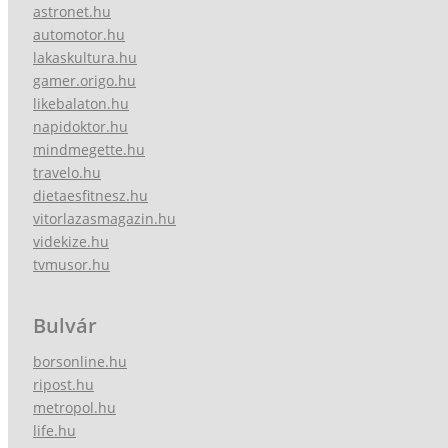
astronet.hu
automotor.hu
lakaskultura.hu
gamer.origo.hu
likebalaton.hu
napidoktor.hu
mindmegette.hu
travelo.hu
dietaesfitnesz.hu
vitorlazasmagazin.hu
videkize.hu
tvmusor.hu
Bulvár
borsonline.hu
ripost.hu
metropol.hu
life.hu