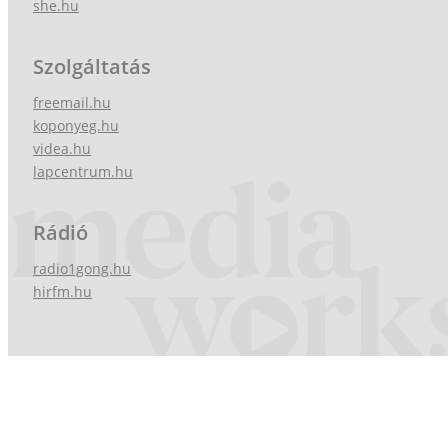
she.hu
Szolgáltatás
freemail.hu
koponyeg.hu
videa.hu
lapcentrum.hu
Rádió
radio1gong.hu
hirfm.hu