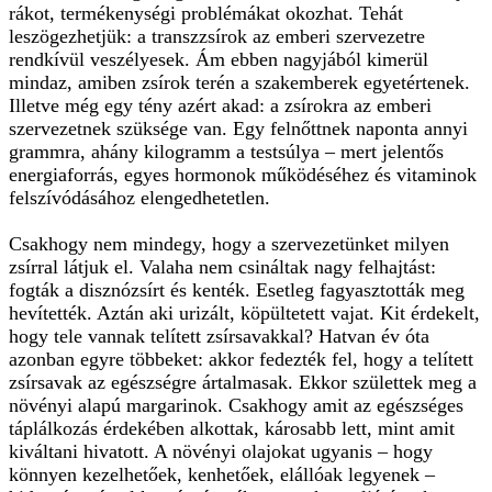
rákot, termékenységi problémákat okozhat. Tehát
leszögezhetjük: a transzzsírok az emberi szervezetre
rendkívül veszélyesek. Ám ebben nagyjából kimerül
mindaz, amiben zsírok terén a szakemberek egyetértenek.
Illetve még egy tény azért akad: a zsírokra az emberi
szervezetnek szüksége van. Egy felnőttnek naponta annyi
grammra, ahány kilogramm a testsúlya – mert jelentős
energiaforrás, egyes hormonok működéséhez és vitaminok
felszívódásához elengedhetetlen.
Csakhogy nem mindegy, hogy a szervezetünket milyen
zsírral látjuk el. Valaha nem csináltak nagy felhajtást:
fogták a disznózsírt és kenték. Esetleg fagyasztották meg
hevítették. Aztán aki urizált, köpültetett vajat. Kit érdekelt,
hogy tele vannak telített zsírsavakkal? Hatvan év óta
azonban egyre többeket: akkor fedezték fel, hogy a telített
zsírsavak az egészségre ártalmasak. Ekkor születtek meg a
növényi alapú margarinok. Csakhogy amit az egészséges
táplálkozás érdekében alkottak, károsabb lett, mint amit
kiváltani hivatott. A növényi olajokat ugyanis – hogy
könnyen kezelhetőek, kenhetőek, elállóak legyenek –