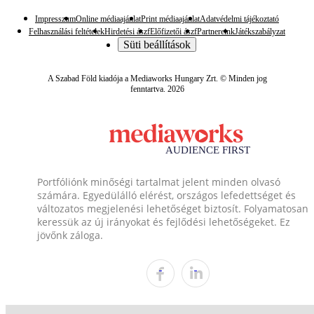
Impresszum
Online médiaajánlat
Print médiaajánlat
Adatvédelmi tájékoztató
Felhasználási feltételek
Hirdetési ászf
Előfizetői ászf
Partnereink
Játékszabályzat
Süti beállítások
A Szabad Föld kiadója a Mediaworks Hungary Zrt. © Minden jog
fenntartva. 2026
Portfóliónk minőségi tartalmat jelent minden olvasó
számára. Egyedülálló elérést, országos lefedettséget és
változatos megjelenési lehetőséget biztosít. Folyamatosan
keressük az új irányokat és fejlődési lehetőségeket. Ez
jövőnk záloga.