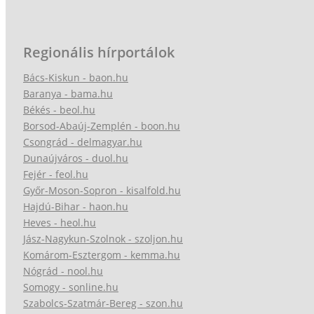
Regionális hírportálok
Bács-Kiskun - baon.hu
Baranya - bama.hu
Békés - beol.hu
Borsod-Abaúj-Zemplén - boon.hu
Csongrád - delmagyar.hu
Dunaújváros - duol.hu
Fejér - feol.hu
Győr-Moson-Sopron - kisalfold.hu
Hajdú-Bihar - haon.hu
Heves - heol.hu
Jász-Nagykun-Szolnok - szoljon.hu
Komárom-Esztergom - kemma.hu
Nógrád - nool.hu
Somogy - sonline.hu
Szabolcs-Szatmár-Bereg - szon.hu