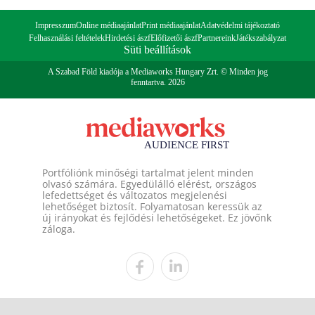
Impresszum
Online médiaajánlat
Print médiaajánlat
Adatvédelmi tájékoztató
Felhasználási feltételek
Hirdetési ászf
Előfizetői ászf
Partnereink
Játékszabályzat
Süti beállítások
A Szabad Föld kiadója a Mediaworks Hungary Zrt. © Minden jog
fenntartva. 2026
Portfóliónk minőségi tartalmat jelent minden
olvasó számára. Egyedülálló elérést, országos
lefedettséget és változatos megjelenési
lehetőséget biztosít. Folyamatosan keressük az
új irányokat és fejlődési lehetőségeket. Ez jövőnk
záloga.