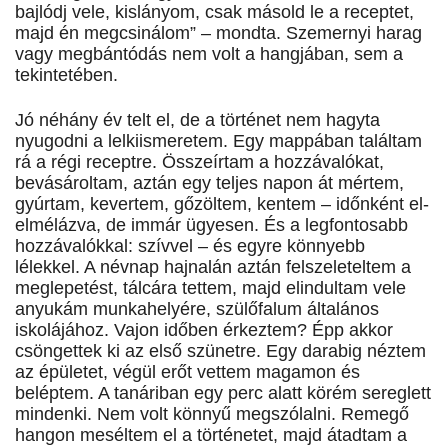
bajlódj vele, kislányom, csak másold le a receptet,
majd én megcsinálom” – mondta. Szemernyi harag
vagy megbántódás nem volt a hangjában, sem a
tekintetében.
Jó néhány év telt el, de a történet nem hagyta
nyugodni a lelkiismeretem. Egy mappában találtam
rá a régi receptre. Összeírtam a hozzávalókat,
bevásároltam, aztán egy teljes napon át mértem,
gyúrtam, kevertem, gőzöltem, kentem – időnként el-
elmélázva, de immár ügyesen. És a legfontosabb
hozzávalókkal: szívvel – és egyre könnyebb
lélekkel. A névnap hajnalán aztán felszeleteltem a
meglepetést, tálcára tettem, majd elindultam vele
anyukám munkahelyére, szülőfalum általános
iskolájához. Vajon időben érkeztem? Épp akkor
csöngettek ki az első szünetre. Egy darabig néztem
az épületet, végül erőt vettem magamon és
beléptem. A tanáriban egy perc alatt körém sereglett
mindenki. Nem volt könnyű megszólalni. Remegő
hangon meséltem el a történetet, majd átadtam a