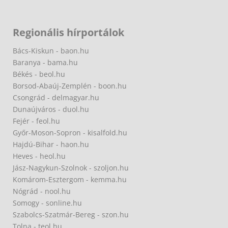
Regionális hírportálok
Bács-Kiskun - baon.hu
Baranya - bama.hu
Békés - beol.hu
Borsod-Abaúj-Zemplén - boon.hu
Csongrád - delmagyar.hu
Dunaújváros - duol.hu
Fejér - feol.hu
Győr-Moson-Sopron - kisalfold.hu
Hajdú-Bihar - haon.hu
Heves - heol.hu
Jász-Nagykun-Szolnok - szoljon.hu
Komárom-Esztergom - kemma.hu
Nógrád - nool.hu
Somogy - sonline.hu
Szabolcs-Szatmár-Bereg - szon.hu
Tolna - teol.hu