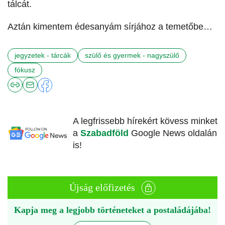
tálcát.
Aztán kimentem édesanyám sírjához a temetőbe…
jegyzetek - tárcák
szülő és gyermek - nagyszülő
fókusz
A legfrissebb hírekért kövess minket
a
Szabadföld
Google News oldalán
is!
Újság előfizetés
Kapja meg a legjobb történeteket a postaládájába!