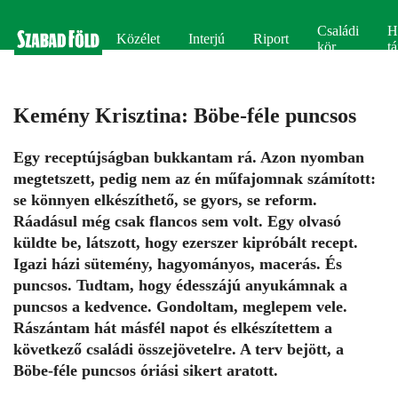
Családi
H
Közélet
Interjú
Riport
kör
tá
Kemény Krisztina: Böbe-féle puncsos
Egy receptújságban bukkantam rá. Azon nyomban
megtetszett, pedig nem az én műfajomnak számított:
se könnyen elkészíthető, se gyors, se reform.
Ráadásul még csak flancos sem volt. Egy olvasó
küldte be, látszott, hogy ezerszer kipróbált recept.
Igazi házi sütemény, hagyományos, macerás. És
puncsos. Tudtam, hogy édesszájú anyukámnak a
puncsos a kedvence. Gondoltam, meglepem vele.
Rászántam hát másfél napot és elkészítettem a
következő családi összejövetelre. A terv bejött, a
Böbe-féle puncsos óriási sikert aratott.