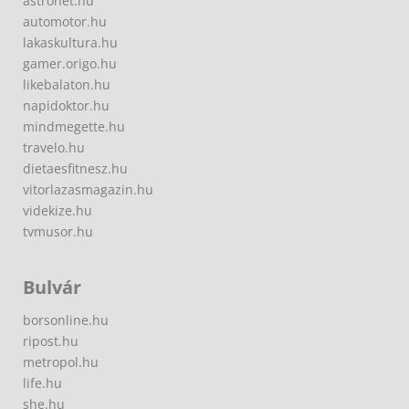
astronet.hu
automotor.hu
lakaskultura.hu
gamer.origo.hu
likebalaton.hu
napidoktor.hu
mindmegette.hu
travelo.hu
dietaesfitnesz.hu
vitorlazasmagazin.hu
videkize.hu
tvmusor.hu
Bulvár
borsonline.hu
ripost.hu
metropol.hu
life.hu
she.hu