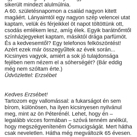
sikerült mindezt alulmúlnia.
A 60. születésnapomon a család nagyon kitett
magáért. Lányaimtól egy nagyon szép velencei utat
kaptam, velük és férjeikkel öt napot töltöttünk ott,
csodás emlékem lesz, amíg élek. Egyik barátnőmtől
színházjegyeket kaptam, másiktól drága parfümöt.
És a kedvesemtől? Egy telefonos felköszöntést!
Azért ezek már összegyűltek az évek során...
Kicsinyes vagyok, amiért a sok jó tulajdonsága
fejében nem nézem el a sóherségét? (Bár eddig
még nem szóltam érte.)
Üdvözlettel: Erzsébet
Kedves Erzsébet!
Tartozom egy vallomással: a fukarságot én sem
bírom, különösen, ha ilyen kicsinyesen nyilvánul
meg, mint az ön Péterénél. Lehet, hogy én –
legalább vicces formában – szóvá tenném anélkül,
hogy megszégyeníteném Ősmucigságát. Mert hátha
csak neveletlen. Hátha még megváltozik 65 évesen.