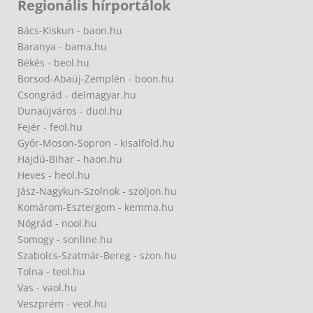
Regionális hírportálok
Bács-Kiskun - baon.hu
Baranya - bama.hu
Békés - beol.hu
Borsod-Abaúj-Zemplén - boon.hu
Csongrád - delmagyar.hu
Dunaújváros - duol.hu
Fejér - feol.hu
Győr-Moson-Sopron - kisalfold.hu
Hajdú-Bihar - haon.hu
Heves - heol.hu
Jász-Nagykun-Szolnok - szoljon.hu
Komárom-Esztergom - kemma.hu
Nógrád - nool.hu
Somogy - sonline.hu
Szabolcs-Szatmár-Bereg - szon.hu
Tolna - teol.hu
Vas - vaol.hu
Veszprém - veol.hu