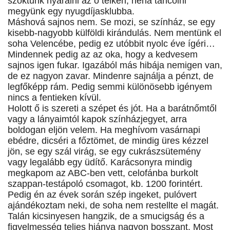
szoktunk nyaralni az ő telkén, néha táncolni
megyünk egy nyugdíjasklubba.
Máshová sajnos nem. Se mozi, se színház, se egy
kisebb-nagyobb külföldi kirándulás. Nem mentünk el
soha Velencébe, pedig ez utóbbit nyolc éve ígéri…
Mindennek pedig az az oka, hogy a kedvesem
sajnos igen fukar. Igazából más hibája nemigen van,
de ez nagyon zavar. Mindenre sajnálja a pénzt, de
legfőképp rám. Pedig semmi különösebb igényem
nincs a fentieken kívül.
Holott ő is szereti a szépet és jót. Ha a barátnőmtől
vagy a lányaimtól kapok színházjegyet, arra
boldogan eljön velem. Ha meghívom vasárnapi
ebédre, dicséri a főztömet, de mindig üres kézzel
jön, se egy szál virág, se egy cukrászsütemény
vagy legalább egy üdítő. Karácsonyra mindig
megkapom az ABC-ben vett, celofánba burkolt
szappan-testápoló csomagot, kb. 1200 forintért.
Pedig én az évek során szép ingeket, pulóvert
ajándékoztam neki, de soha nem restellte el magát.
Talán kicsinyesen hangzik, de a smucigság és a
figyelmesség teljes hiánya nagyon bosszant. Most