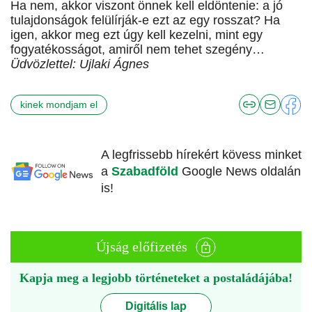
Ha nem, akkor viszont önnek kell eldöntenie: a jó
tulajdonságok felülírják-e ezt az egy rosszat? Ha
igen, akkor meg ezt úgy kell kezelni, mint egy
fogyatékosságot, amiről nem tehet szegény…
Üdvözlettel: Ujlaki Ágnes
kinek mondjam el
A legfrissebb hírekért kövess minket
a
Szabadföld
Google News oldalán
is!
Újság előfizetés
Kapja meg a legjobb történeteket a postaládájába!
Digitális lap