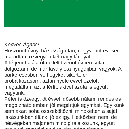
Kedves Ágnes!
Huszonöt évnyi házasság után, negyvenöt évesen
maradtam özvegyen két nagy lánnyal.
A férjem halála óta eltelt tizenöt évben sokat
dolgoztam, de már tavaly óta nyugdíjban vagyok. A
párkeresésben volt egykét sikertelen
próbálkozásom, aztán nyolc évvel ezelőtt
megtaláltam azt a férfit, akivel azóta is együtt
vagyunk.
Péter is özvegy, öt évvel idősebb nálam, rendes és
megbízható ember, jól megértjük egymást. Egyikünk
sem akart soha összeköltözni, mindketten a saját
lakásunkban élünk, jó ez így. Hétközben nem, de
hétvégeken majdnem mindig találkozunk, együtt