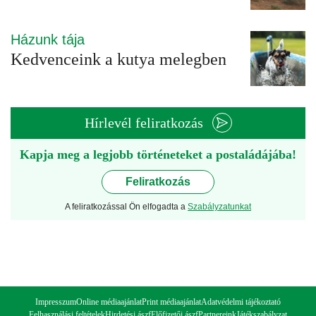
Házunk tája
Kedvenceink a kutya melegben
Hírlevél feliratkozás
Kapja meg a legjobb történeteket a postaládájába!
Feliratkozás
A feliratkozással Ön elfogadta a
Szabályzatunkat
Impresszum
Online médiaajánlat
Print médiaajánlat
Adatvédelmi tájékoztató
Felhasználási feltételek
Hirdetési ászf
Előfizetői ászf
Partnereink
Játékszabályzat