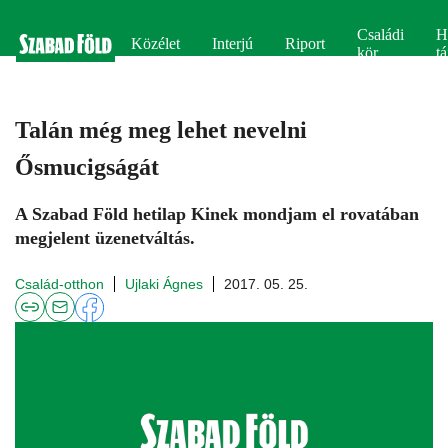
Családi
H
Közélet
Interjú
Riport
kör
tá
Talán még meg lehet nevelni
Ősmucigságát
A Szabad Föld hetilap Kinek mondjam el rovatában
megjelent üzenetváltás.
Család-otthon
Ujlaki Ágnes
2017. 05. 25.