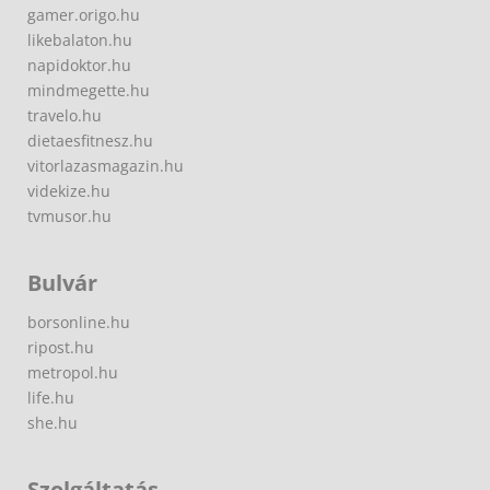
gamer.origo.hu
likebalaton.hu
napidoktor.hu
mindmegette.hu
travelo.hu
dietaesfitnesz.hu
vitorlazasmagazin.hu
videkize.hu
tvmusor.hu
Bulvár
borsonline.hu
ripost.hu
metropol.hu
life.hu
she.hu
Szolgáltatás