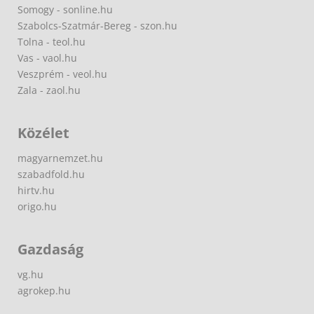
Somogy - sonline.hu
Szabolcs-Szatmár-Bereg - szon.hu
Tolna - teol.hu
Vas - vaol.hu
Veszprém - veol.hu
Zala - zaol.hu
Közélet
magyarnemzet.hu
szabadfold.hu
hirtv.hu
origo.hu
Gazdaság
vg.hu
agrokep.hu