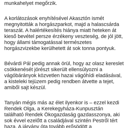
munkahelyet megőrzik.
A korlátozások enyhítésével Akasztón ismét
megnyitották a horgászparkot, majd a halascsárda
teraszát. A halértékesítés hiánya miatt heteken át
kieső bevétel persze érzékeny veszteség, de jól jött,
hogy állami támogatással természetes
horgászvizekbe kerülhetett át sok tonna pontyuk.
Bévárdi Pál pedig annak örül, hogy az olasz kereslet
csökkenését jórészt sikerült ellensúlyozni a
vágóbárányok közvetlen hazai vágóhídi eladásával,
a kisteleki tejüzem pedig rendben átvette a tejet,
amiből sajt készül.
Tanyán mégis más az élet ilyenkor is – ezzel kezdi
Rendek Olga, a Kerekegyháza-Kunpusztán
található Rendek Ökogazdaság gazdasszonya, aki
sok évvel ezelőtt a családjával szintén Pestről tért
haza. A járvány óta tovább erősödött a