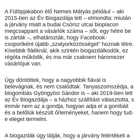
A Fülöpjakabon élő Nemes Mátyás például – aki
2015-ben az Év Biogazdája lett – elmondta: miután
a járvány miatt a budai Csörsz utcai biopiacon
megcsappant a vásárlók száma – sőt, egy hétre be
is zárták –, elhatározták, hogy Facebook-
csoportként újabb „szatyorközösséget” hoznak létre.
Kisebbik fiáéknál, akik szintén biogazdálkodók, ez
régóta működik, és ma már csaknem háromezer
vásárlójuk van.
Úgy döntöttek, hogy a nagyobbik fiával is
belevágnak, és nem csalódtak. Tanyaszomszédja, a
biogombás Gyön­gyösi Sándor is – aki 2019-ben lett
az Év Biogazdája – a házhoz szállítást választotta, s
immár nem az a gondja, hogyan adja el a gombáit
és a belőlük készült őrleményeket, hanem hogy tud-
e eleget termelni.
A biogazdák úgy látják, hogy a járvány felértékeli a