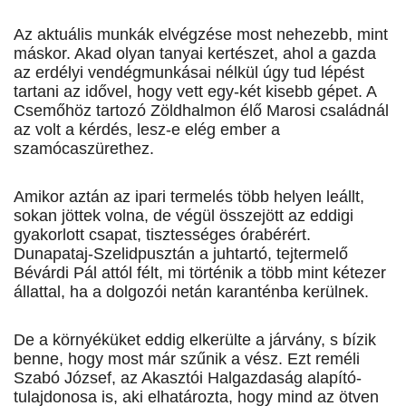
Az aktuális munkák elvégzése most nehezebb, mint
máskor. Akad olyan tanyai kertészet, ahol a gazda
az erdélyi vendégmunkásai nélkül úgy tud lépést
tartani az idővel, hogy vett egy-két kisebb gépet. A
Csemőhöz tartozó Zöldhalmon élő Marosi családnál
az volt a kérdés, lesz-e elég ember a
szamócaszürethez.
Amikor aztán az ipari termelés több helyen leállt,
sokan jöttek volna, de végül összejött az eddigi
gyakorlott csapat, tisztességes órabérért.
Dunapataj-Szelid­pusz­tán a juhtartó, tejtermelő
Bévárdi Pál attól félt, mi történik a több mint kétezer
állattal, ha a dolgozói netán karanténba kerülnek.
De a környéküket eddig elkerülte a járvány, s bízik
benne, hogy most már szűnik a vész. Ezt reméli
Szabó József, az Akasztói Halgazdaság alapító-
tulajdonosa is, aki elhatározta, hogy mind az ötven