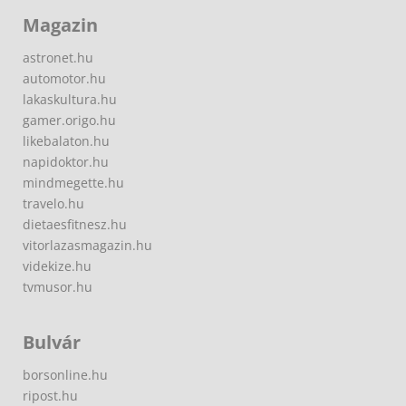
Magazin
astronet.hu
automotor.hu
lakaskultura.hu
gamer.origo.hu
likebalaton.hu
napidoktor.hu
mindmegette.hu
travelo.hu
dietaesfitnesz.hu
vitorlazasmagazin.hu
videkize.hu
tvmusor.hu
Bulvár
borsonline.hu
ripost.hu