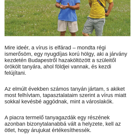
Mire ideér, a vírus is elfárad – mondta régi
ismerősöm, egy nyugdíjas korú hölgy, aki a járvány
kezdetén Budapestről hazaköltözött a szüleitől
örökölt tanyára, ahol földjei vannak, és kezdi
felújítani.
Az elmúlt években számos tanyán jártam, s akiket
most felhívtam, tapasztalataim szerint a vírus miatt
sokkal kevésbé aggódnak, mint a városlakók.
A piacra termelő tanyagazdák egy részének
azonban bizonytalanabbá vált a helyzete, kell az
ötlet, hogy árujukat értékesíthessék.