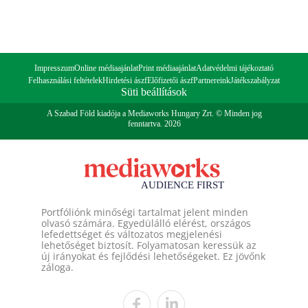
Impresszum
Online médiaajánlat
Print médiaajánlat
Adatvédelmi tájékoztató
Felhasználási feltételek
Hirdetési ászf
Előfizetői ászf
Partnereink
Játékszabályzat
Süti beállítások
A Szabad Föld kiadója a Mediaworks Hungary Zrt. © Minden jog
fenntartva. 2026
Portfóliónk minőségi tartalmat jelent minden
olvasó számára. Egyedülálló elérést, országos
lefedettséget és változatos megjelenési
lehetőséget biztosít. Folyamatosan keressük az
új irányokat és fejlődési lehetőségeket. Ez jövőnk
záloga.