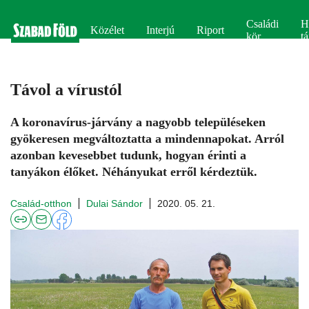
Családi
H
Közélet
Interjú
Riport
kör
tá
Távol a vírustól
A koronavírus-járvány a nagyobb településeken
gyökeresen megváltoztatta a mindennapokat. Arról
azonban kevesebbet tudunk, hogyan érinti a
tanyákon élőket. Néhányukat erről kérdeztük.
Család-otthon
Dulai Sándor
2020. 05. 21.