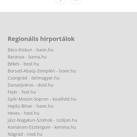
Regionális hírportálok
Bács-Kiskun - baon.hu
Baranya - bama.hu
Békés - beol.hu
Borsod-Abaúj-Zemplén - boon.hu
Csongrád - delmagyar.hu
Dunaújváros - duol.hu
Fejér - feol.hu
Győr-Moson-Sopron - kisalfold.hu
Hajdú-Bihar - haon.hu
Heves - heol.hu
Jász-Nagykun-Szolnok - szoljon.hu
Komárom-Esztergom - kemma.hu
Nógrád - nool.hu