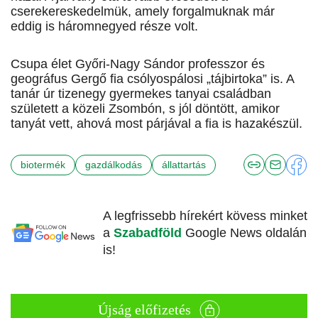
cserekereskedelmük, amely forgalmuknak már
eddig is háromnegyed része volt.
Csupa élet Győri-Nagy Sándor professzor és
geográfus Gergő fia csólyospálosi „tájbirtoka” is. A
tanár úr tizenegy gyermekes tanyai családban
született a közeli Zsombón, s jól döntött, amikor
tanyát vett, ahová most párjával a fia is hazakészül.
biotermék
gazdálkodás
állattartás
A legfrissebb hírekért kövess minket
a
Szabadföld
Google News oldalán
is!
Újság előfizetés