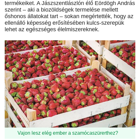
termékeiket. A Jászszentlászlón élő Eördögh András
szerint – aki a bio­zöldségek termelése mellett
őshonos állatokat tart – sokan megértették, hogy az
ellenálló képesség erősítésében kulcs-szerepük
lehet az egészséges élelmiszereknek.
Vajon lesz elég ember a szamócaszürerthez?