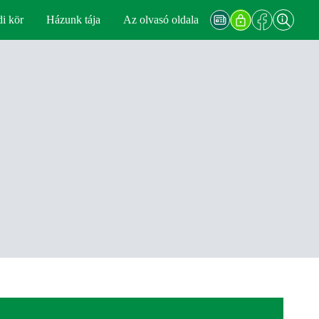
di kör
Házunk tája
Az olvasó oldala