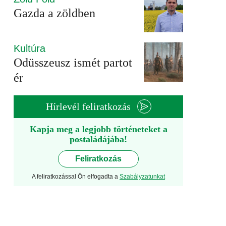
Gazda a zöldben
Kultúra
Odüsszeusz ismét partot
ér
Hírlevél feliratkozás
Kapja meg a legjobb történeteket a
postaládájába!
Feliratkozás
A feliratkozással Ön elfogadta a
Szabályzatunkat