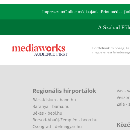
Impresszum
Online médiaajánlat
Print médiaajánl
A Szabad Föl
Portfóliónk minőségi ta
megjelenési lehetőséget
Regionális hírportálok
Vas - v
Veszpr
Bács-Kiskun - baon.hu
Zala - 
Baranya - bama.hu
Békés - beol.hu
Borsod-Abaúj-Zemplén - boon.hu
Közé
Csongrád - delmagyar.hu