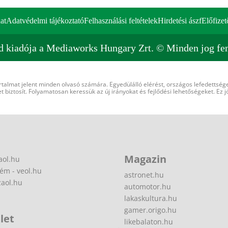
at
Adatvédelmi tájékoztató
Felhasználási feltételek
Hirdetési ászf
Előfizet
d kiadója a Mediaworks Hungary Zrt. © Minden jog fen
rtalmat jelent minden olvasó számára. Egyedülálló elérést, országos lefedettsége
 biztosít. Folyamatosan keressük az új irányokat és fejlődési lehetőségeket. Ez j
Magazin
aol.hu
ém - veol.hu
astronet.hu
zaol.hu
automotor.hu
lakaskultura.hu
gamer.origo.hu
let
likebalaton.hu