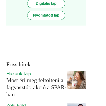
Digitális lap
Nyomtatott lap
Friss hírek
Házunk tája
Most éri meg feltölteni a
fagyasztót: akció a SPAR-
ban
Zöld Föld