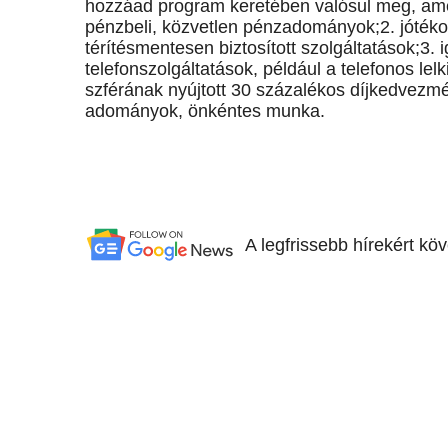
hozzáad program keretében valósul meg, amel
pénzbeli, közvetlen pénzadományok;2. jóték
térítésmentesen biztosított szolgáltatások;3
telefonszolgáltatások, például a telefonos lelk
szférának nyújtott 30 százalékos díjkedvezm
adományok, önkéntes munka.
A legfrissebb hírekért kö