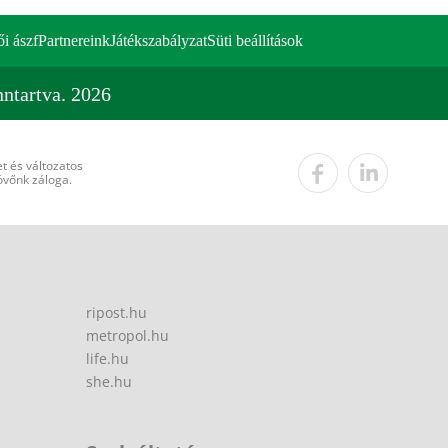
ői ászf
Partnereink
Játékszabályzat
Süti beállítások
ntartva. 2026
t és változatos
övőnk záloga.
ripost.hu
metropol.hu
life.hu
she.hu