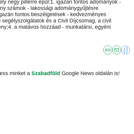
y négy pillérre épül:1. igazán fontos adományok -
ony számok - lakossági adománygyűjtésre
. igazán fontos beszélgetések - kedvezményes
i segélyszolgálatok és a Civil Díjcsomag, a civil
ény;4. a matávos hozzáad - munkatársi, egyéni
vess minket a
Szabadföld
Google News oldalán is!