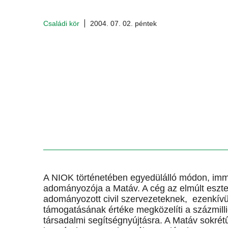
Családi kör
2004. 07. 02. péntek
A NIOK történetében egyedülálló módon, immá
adományozója a Matáv. A cég az elmúlt eszte
adományozott civil szervezeteknek, ezenkívül
támogatásának értéke megközelíti a százmilli
társadalmi segítségnyújtásra. A Matáv sokré