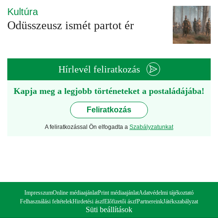
Kultúra
Odüsszeusz ismét partot ér
Hírlevél feliratkozás
Kapja meg a legjobb történeteket a postaládájába!
Feliratkozás
A feliratkozással Ön elfogadta a
Szabályzatunkat
Impresszum
Online médiaajánlat
Print médiaajánlat
Adatvédelmi tájékoztató
Felhasználási feltételek
Hirdetési ászf
Előfizetői ászf
Partnereink
Játékszabályzat
Süti beállítások