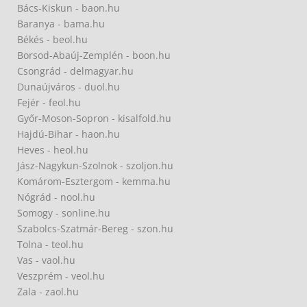
Bács-Kiskun - baon.hu
Baranya - bama.hu
Békés - beol.hu
Borsod-Abaúj-Zemplén - boon.hu
Csongrád - delmagyar.hu
Dunaújváros - duol.hu
Fejér - feol.hu
Győr-Moson-Sopron - kisalfold.hu
Hajdú-Bihar - haon.hu
Heves - heol.hu
Jász-Nagykun-Szolnok - szoljon.hu
Komárom-Esztergom - kemma.hu
Nógrád - nool.hu
Somogy - sonline.hu
Szabolcs-Szatmár-Bereg - szon.hu
Tolna - teol.hu
Vas - vaol.hu
Veszprém - veol.hu
Zala - zaol.hu