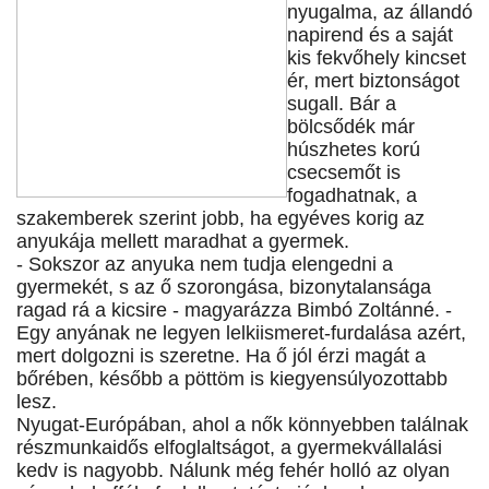
nyugalma, az állandó
napirend és a saját
kis fekvőhely kincset
ér, mert biztonságot
sugall. Bár a
bölcsődék már
húszhetes korú
csecsemőt is
fogadhatnak, a
szakemberek szerint jobb, ha egyéves korig az
anyukája mellett maradhat a gyermek.
- Sokszor az anyuka nem tudja elengedni a
gyermekét, s az ő szorongása, bizonytalansága
ragad rá a kicsire - magyarázza Bimbó Zoltánné. -
Egy anyának ne legyen lelkiismeret-furdalása azért,
mert dolgozni is szeretne. Ha ő jól érzi magát a
bőrében, később a pöttöm is kiegyensúlyozottabb
lesz.
Nyugat-Európában, ahol a nők könnyebben találnak
részmunkaidős elfoglaltságot, a gyermekvállalási
kedv is nagyobb. Nálunk még fehér holló az olyan