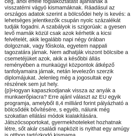
cég, ahol efféle foglalkoztatást ajánlanak a
visszatérni vágyó kismamáknak. Ráadásul az
országos adatok szerint a bölcsődei hely is kevés: a
lehetséges jelentkezők csupán nyolc százalékát
tudják fogadni. A szabályok is szigorúak: a gyesen
levő mamák közül csak azok kérhetik a kicsi
felvételét, akik legalább napi négy órában
dolgoznak, vagy főiskola, egyetem nappali
tagozatára járnak. Nem adhatják viszont bölcsibe a
csemetéjüket azok, akik a későbbi állás
reményében a munkaügyi központok átképző
tanfolyamaira járnak, netán levelezőn szerzik
diplomájukat. Jelenleg még a jogosultak egy
részének sem jut hely.
{p}Hogyan kapaszkodjanak vissza az anyák a
munkaerőpiacra? Erre ajánl választ az EU egyik
programja, amelyből 8,4 milliárd forint pályázható a
bölcsődék bővítésére, s egyéb, nálunk még
szokatlan ellátási módok kialakítására.
Játszócsoportokat, gyermekhoteleket hozhatnak
létre, sőt akár családi napközit is nyithat egy amúgy
is otthon tartózkodó kismama.