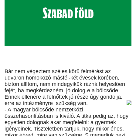
Bár nem végeztem széles körű felmérést az
udvaron homokozó másfél-két évesek körében,
bizton állítom, nem mindegyikük rázná helyeslően
fejét, ha megkérdezném, jó dolog-e a bölcsőde.
Ennek ellenére a felnőttek jó része úgy gondolja,
erre az intézményre szükség van.
- A magyar bölcsőde nemzetközi
összehasonlításban is kiváló. A titka pedig az, hogy
egyetlen dolognak akar megfelelni: a gyermek
igényeinek. Tiszteletben tartjuk, hogy mikor éhes,
mikor ébred, mire van szüksége. S megadjuk neki,