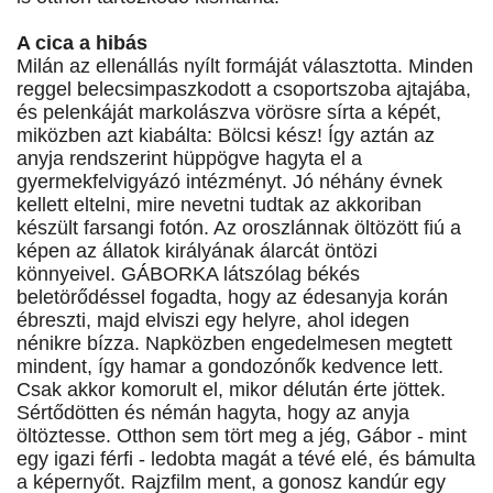
A cica a hibás
Milán az ellenállás nyílt formáját választotta. Minden
reggel belecsimpaszkodott a csoportszoba ajtajába,
és pelenkáját markolászva vörösre sírta a képét,
miközben azt kiabálta: Bölcsi kész! Így aztán az
anyja rendszerint hüppögve hagyta el a
gyermekfelvigyázó intézményt. Jó néhány évnek
kellett eltelni, mire nevetni tudtak az akkoriban
készült farsangi fotón. Az oroszlánnak öltözött fiú a
képen az állatok királyának álarcát öntözi
könnyeivel. GÁBORKA látszólag békés
beletörődéssel fogadta, hogy az édesanyja korán
ébreszti, majd elviszi egy helyre, ahol idegen
nénikre bízza. Napközben engedelmesen megtett
mindent, így hamar a gondozónők kedvence lett.
Csak akkor komorult el, mikor délután érte jöttek.
Sértődötten és némán hagyta, hogy az anyja
öltöztesse. Otthon sem tört meg a jég, Gábor - mint
egy igazi férfi - ledobta magát a tévé elé, és bámulta
a képernyőt. Rajzfilm ment, a gonosz kandúr egy