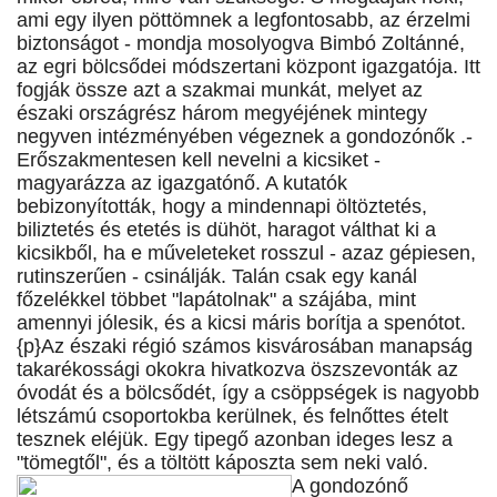
ami egy ilyen pöttömnek a legfontosabb, az érzelmi
biztonságot - mondja mosolyogva Bimbó Zoltánné,
az egri bölcsődei módszertani központ igazgatója. Itt
fogják össze azt a szakmai munkát, melyet az
északi országrész három megyéjének mintegy
negyven intézményében végeznek a gondozónők .-
Erőszakmentesen kell nevelni a kicsiket -
magyarázza az igazgatónő. A kutatók
bebizonyították, hogy a mindennapi öltöztetés,
biliztetés és etetés is dühöt, haragot válthat ki a
kicsikből, ha e műveleteket rosszul - azaz gépiesen,
rutinszerűen - csinálják. Talán csak egy kanál
főzelékkel többet "lapátolnak" a szájába, mint
amennyi jólesik, és a kicsi máris borítja a spenótot.
{p}Az északi régió számos kisvárosában manapság
takarékossági okokra hivatkozva öszszevonták az
óvodát és a bölcsődét, így a csöppségek is nagyobb
létszámú csoportokba kerülnek, és felnőttes ételt
tesznek eléjük. Egy tipegő azonban ideges lesz a
"tömegtől", és a töltött káposzta sem neki való.
A gondozónő