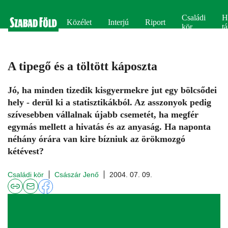
Családi
H
Közélet
Interjú
Riport
kör
tá
A tipegő és a töltött káposzta
Jó, ha minden tizedik kisgyermekre jut egy bölcsődei
hely - derül ki a statisztikákból. Az asszonyok pedig
szívesebben vállalnak újabb csemetét, ha megfér
egymás mellett a hivatás és az anyaság. Ha naponta
néhány órára van kire bízniuk az örökmozgó
kétévest?
Családi kör
Császár Jenő
2004. 07. 09.