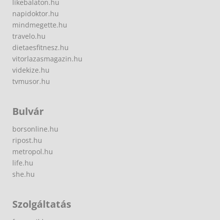
likebalaton.hu
napidoktor.hu
mindmegette.hu
travelo.hu
dietaesfitnesz.hu
vitorlazasmagazin.hu
videkize.hu
tvmusor.hu
Bulvár
borsonline.hu
ripost.hu
metropol.hu
life.hu
she.hu
Szolgáltatás