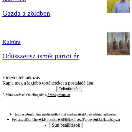
Gazda a zöldben
Kultúra
Odüsszeusz ismét partot ér
Hírlevél feliratkozás
Kapja meg a legjobb történeteket a postaládájába!
Feliratkozás
A feliratkozással Ön elfogadta a
Szabályzatunkat
Impresszum
Online médiaajánlat
Print médiaajánlat
Adatvédelmi tájékoztató
Felhasználási feltételek
Hirdetési ászf
Előfizetői ászf
Partnereink
Játékszabályzat
Süti beállítások