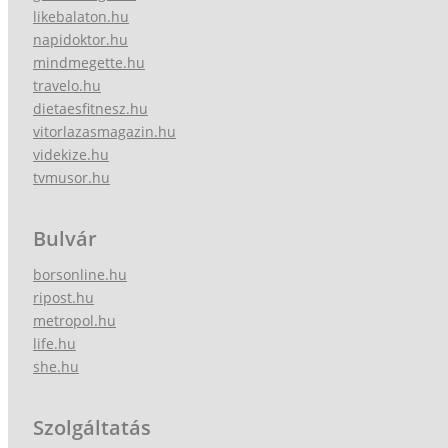
likebalaton.hu
napidoktor.hu
mindmegette.hu
travelo.hu
dietaesfitnesz.hu
vitorlazasmagazin.hu
videkize.hu
tvmusor.hu
Bulvár
borsonline.hu
ripost.hu
metropol.hu
life.hu
she.hu
Szolgáltatás