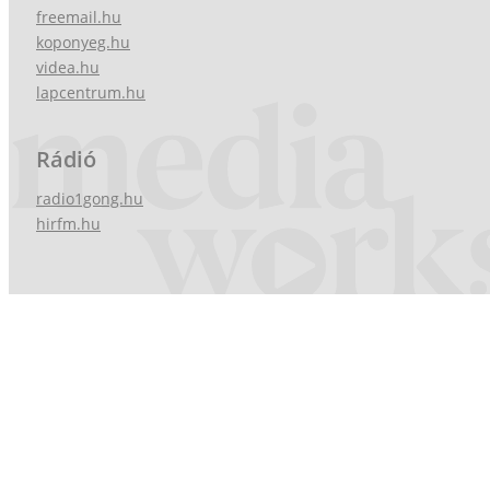
freemail.hu
koponyeg.hu
videa.hu
lapcentrum.hu
Rádió
radio1gong.hu
hirfm.hu