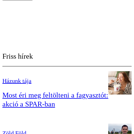
Friss hírek
Házunk tája
Most éri meg feltölteni a fagyasztót:
akció a SPAR-ban
Zöld Föld