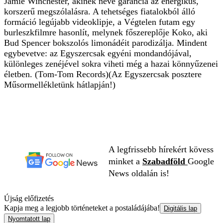
Jamie Winchester, akinek neve garancia az energikus,
korszerű megszólalásra. A tehetséges fiatalokból álló
formáció legújabb videoklipje, a Végtelen futam egy
burleszkfilmre hasonlít, melynek főszereplője Koko, aki
Bud Spencer bokszolós limonádéit parodizálja. Mindent
egybevetve: az Egyszercsak egyéni mondandójával,
különleges zenéjével sokra viheti még a hazai könnyűzenei
életben. (Tom-Tom Records)(Az Egyszercsak posztere
Műsormellékletünk hátlapján!)
A legfrissebb hírekért kövess
minket a
Szabadföld
Google
News oldalán is!
Újság előfizetés
Kapja meg a legjobb történeteket a postaládájába!
Digitális lap
Nyomtatott lap