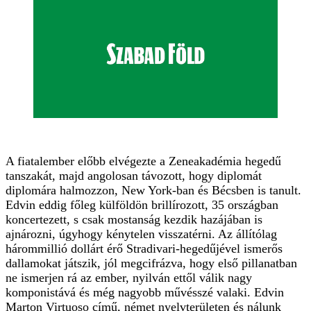
A fiatalember előbb elvégezte a Zeneakadémia hegedű
tanszakát, majd angolosan távozott, hogy diplomát
diplomára halmozzon, New York-ban és Bécsben is tanult.
Edvin eddig főleg külföldön brillírozott, 35 országban
koncertezett, s csak mostanság kezdik hazájában is
ajnározni, úgyhogy kénytelen visszatérni. Az állítólag
hárommillió dollárt érő Stradivari-hegedűjével ismerős
dallamokat játszik, jól megcifrázva, hogy első pillanatban
ne ismerjen rá az ember, nyilván ettől válik nagy
komponistává és még nagyobb művésszé valaki. Edvin
Marton Virtuoso című, német nyelvterületen és nálunk