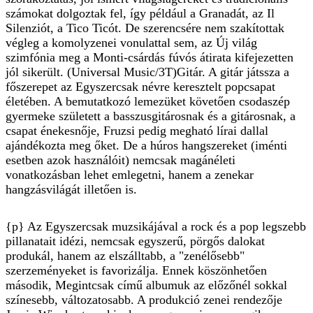
számokat dolgoztak fel, így például a Granadát, az Il
Silenziót, a Tico Ticót. De szerencsére nem szakítottak
végleg a komolyzenei vonulattal sem, az Új világ
szimfónia meg a Monti-csárdás fúvós átirata kifejezetten
jól sikerült. (Universal Music/3T)Gitár. A gitár játssza a
főszerepet az Egyszercsak névre keresztelt popcsapat
életében. A bemutatkozó lemezüket követően csodaszép
gyermeke született a basszusgitárosnak és a gitárosnak, a
csapat énekesnője, Fruzsi pedig megható lírai dallal
ajándékozta meg őket. De a húros hangszereket (iménti
esetben azok használóit) nemcsak magánéleti
vonatkozásban lehet emlegetni, hanem a zenekar
hangzásvilágát illetően is.
{p} Az Egyszercsak muzsikájával a rock és a pop legszebb
pillanatait idézi, nemcsak egyszerű, pörgős dalokat
produkál, hanem az elszálltabb, a "zenélősebb"
szerzeményeket is favorizálja. Ennek köszönhetően
második, Megintcsak című albumuk az előzőnél sokkal
színesebb, változatosabb. A produkció zenei rendezője