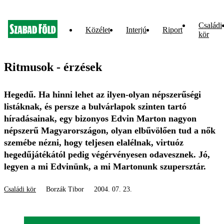
Családi
Közélet
Interjú
Riport
kör
Ritmusok - érzések
Hegedű. Ha hinni lehet az ilyen-olyan népszerűségi
listáknak, és persze a bulvárlapok szinten tartó
híradásainak, egy bizonyos Edvin Marton nagyon
népszerű Magyarországon, olyan elbűvölően tud a nők
szemébe nézni, hogy teljesen elalélnak, virtuóz
hegedűjátékától pedig végérvényesen odavesznek. Jó,
legyen a mi Edvinünk, a mi Martonunk szupersztár.
Családi kör
Borzák Tibor
2004. 07. 23.