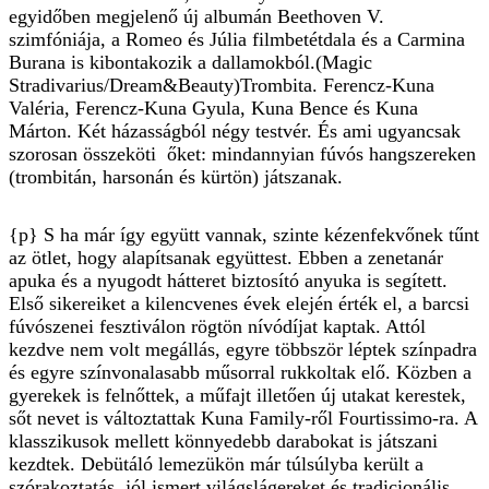
egyidőben megjelenő új albumán Beethoven V.
szimfóniája, a Romeo és Júlia filmbetétdala és a Carmina
Burana is kibontakozik a dallamokból.(Magic
Stradivarius/Dream&Beauty)Trombita. Ferencz-Kuna
Valéria, Ferencz-Kuna Gyula, Kuna Bence és Kuna
Márton. Két házasságból négy testvér. És ami ugyancsak
szorosan összeköti őket: mindannyian fúvós hangszereken
(trombitán, harsonán és kürtön) játszanak.
{p} S ha már így együtt vannak, szinte kézenfekvőnek tűnt
az ötlet, hogy alapítsanak együttest. Ebben a zenetanár
apuka és a nyugodt hátteret biztosító anyuka is segített.
Első sikereiket a kilencvenes évek elején érték el, a barcsi
fúvószenei fesztiválon rögtön nívódíjat kaptak. Attól
kezdve nem volt megállás, egyre többször léptek színpadra
és egyre színvonalasabb műsorral rukkoltak elő. Közben a
gyerekek is felnőttek, a műfajt illetően új utakat kerestek,
sőt nevet is változtattak Kuna Family-ről Fourtissimo-ra. A
klasszikusok mellett könnyedebb darabokat is játszani
kezdtek. Debütáló lemezükön már túlsúlyba került a
szórakoztatás, jól ismert világslágereket és tradicionális