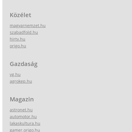
Közélet
magyarnemzet.hu
szabadfold.hu
hirtv.hu
origo.hu
Gazdaság
vg.hu
agrokep.hu
Magazin
astronet.hu
automotor.hu
lakaskultura.hu
gamer.origo.hu