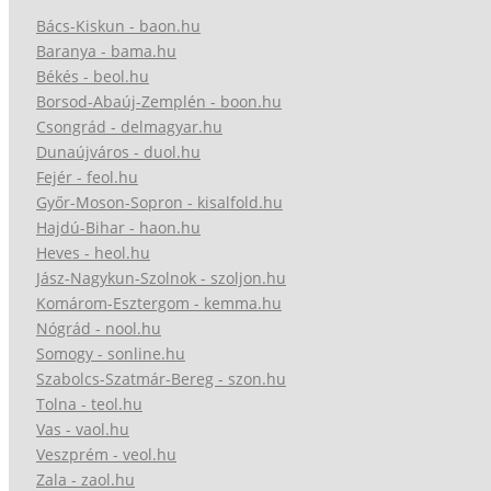
Bács-Kiskun - baon.hu
Baranya - bama.hu
Békés - beol.hu
Borsod-Abaúj-Zemplén - boon.hu
Csongrád - delmagyar.hu
Dunaújváros - duol.hu
Fejér - feol.hu
Győr-Moson-Sopron - kisalfold.hu
Hajdú-Bihar - haon.hu
Heves - heol.hu
Jász-Nagykun-Szolnok - szoljon.hu
Komárom-Esztergom - kemma.hu
Nógrád - nool.hu
Somogy - sonline.hu
Szabolcs-Szatmár-Bereg - szon.hu
Tolna - teol.hu
Vas - vaol.hu
Veszprém - veol.hu
Zala - zaol.hu