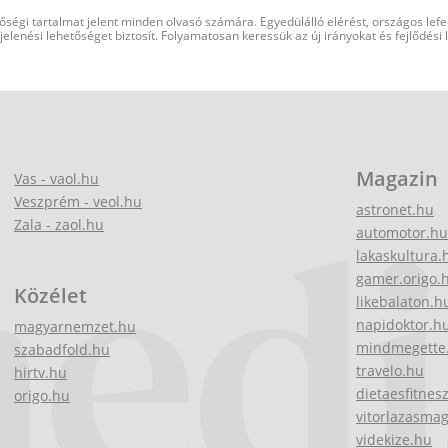
őségi tartalmat jelent minden olvasó számára. Egyedülálló elérést, országos lef
elenési lehetőséget biztosít. Folyamatosan keressük az új irányokat és fejlődési
Magazin
Vas - vaol.hu
Veszprém - veol.hu
astronet.hu
Zala - zaol.hu
automotor.hu
lakaskultura.
gamer.origo.
Közélet
likebalaton.h
napidoktor.h
magyarnemzet.hu
mindmegette
szabadfold.hu
travelo.hu
hirtv.hu
dietaesfitnes
origo.hu
vitorlazasma
videkize.hu