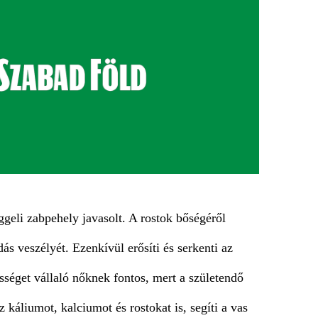
eggeli zabpehely javasolt. A rostok bőségéről
ás veszélyét. Ezenkívül erősíti és serkenti az
séget vállaló nőknek fontos, mert a születendő
 káliumot, kalciumot és rostokat is, segíti a vas