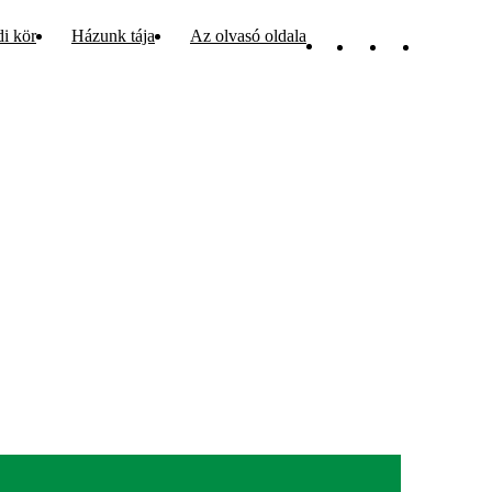
di kör
Házunk tája
Az olvasó oldala