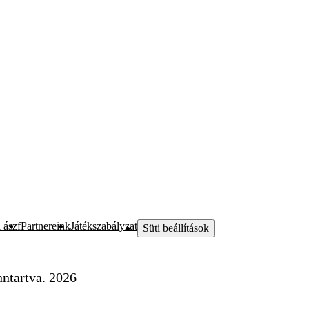
 ászf
Partnereink
Játékszabályzat
Süti beállítások
ntartva. 2026