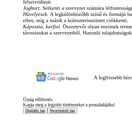
felszívódását.
Joghurt.
Serkenti a szervezet számára létfontosság
Hüvelyesek.
A legkülönbözőbb színű és formájú bab
ellen, míg a másik a koleszterinszintet csökkenti.
Káposzta, karfiol.
Összetevői olyan enzimek termelő
távozásukat a szervezetből. Hasonló tulajdonságokk
A legfrissebb hír
Újság előfizetés
Kapja meg a legjobb történeteket a postaládájába!
Digitális lap
Nyomtatott lap