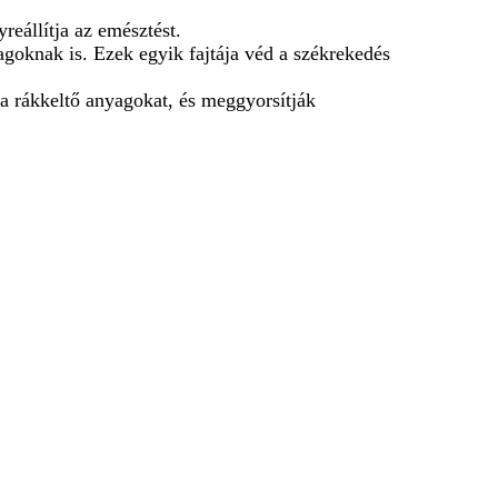
eállítja az emésztést.
goknak is. Ezek egyik fajtája véd a székrekedés
 a rákkeltő anyagokat, és meggyorsítják