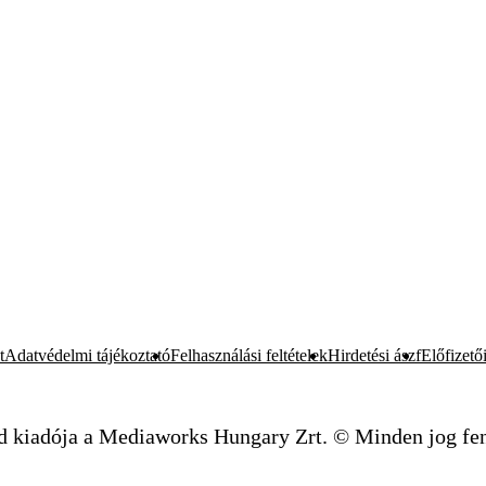
t
Adatvédelmi tájékoztató
Felhasználási feltételek
Hirdetési ászf
Előfizetői
d kiadója a Mediaworks Hungary Zrt. © Minden jog fen