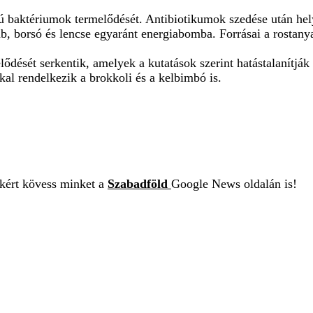
ú baktériumok termelődését. Antibiotikumok szedése után helyr
, borsó és lencse egyaránt energiabomba. Forrásai a rostanya
dését serkentik, amelyek a kutatások szerint hatástalanítják
al rendelkezik a brokkoli és a kelbimbó is.
ekért kövess minket a
Szabadföld
Google News oldalán is!