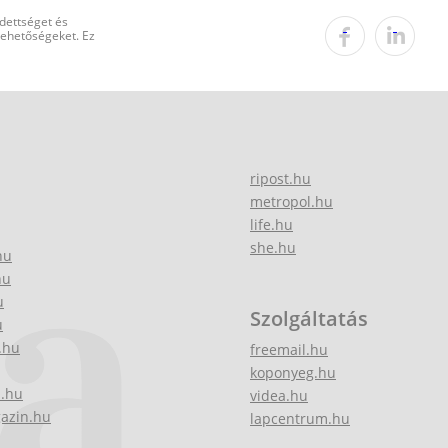
edettséget és
 lehetőségeket. Ez
ripost.hu
metropol.hu
life.hu
she.hu
hu
hu
u
Szolgáltatás
u
.hu
freemail.hu
koponyeg.hu
z.hu
videa.hu
gazin.hu
lapcentrum.hu