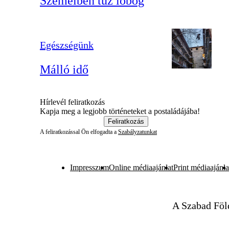
Szemeiben tűz lobog
Egészségünk
Málló idő
Hírlevél feliratkozás
Kapja meg a legjobb történeteket a postaládájába!
Feliratkozás
A feliratkozással Ön elfogadta a
Szabályzatunkat
Impresszum
Online médiaajánlat
Print médiaajánla
A Szabad Föl