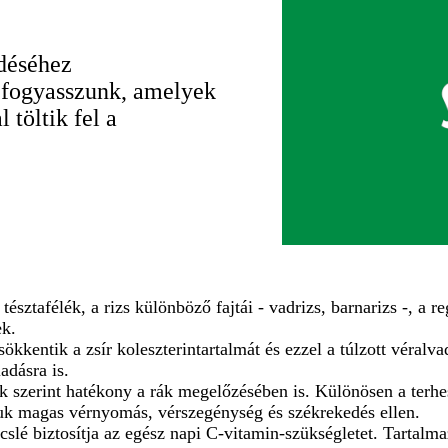
déséhez
t fogyasszunk, amelyek
 töltik fel a
észtafélék, a rizs különböző fajtái - vadrizs, barnarizs -, a r
ek.
kentik a zsír koleszterintartalmát és ezzel a túlzott véralvad
adásra is.
 szerint hatékony a rák megelőzésében is. Különösen a terhes
juk magas vérnyomás, vérszegénység és székrekedés ellen.
slé biztosítja az egész napi C-vitamin-szükségletet. Tartalmaz