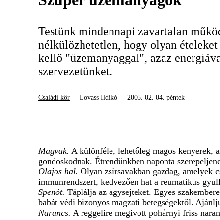
Szuper üzemanyagok
Testünk mindennapi zavartalan műkö
nélkülözhetetlen, hogy olyan ételeke
kellő "üzemanyaggal", azaz energiával
szervezetünket.
Családi kör
Lovass Ildikó
2005. 02. 04. péntek
Magvak.
A különféle, lehetőleg magos kenyerek, a t
gondoskodnak. Étrendünkben naponta szerepeljen
Olajos hal.
Olyan zsírsavakban gazdag, amelyek csök
immunrendszert, kedvezően hat a reumatikus gyull
Spenót.
Táplálja az agysejteket. Egyes szakemberek
babát védi bizonyos magzati betegségektől. Ajánl
Narancs.
A reggelire megivott pohárnyi friss naranc