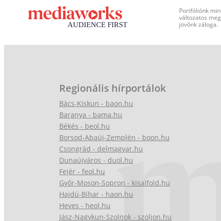
Portfóliónk min
változatos megj
jövőnk záloga.
Regionális hírportálok
Bács-Kiskun - baon.hu
Baranya - bama.hu
Békés - beol.hu
Borsod-Abaúj-Zemplén - boon.hu
Csongrád - delmagyar.hu
Dunaújváros - duol.hu
Fejér - feol.hu
Győr-Moson-Sopron - kisalfold.hu
Hajdú-Bihar - haon.hu
Heves - heol.hu
Jász-Nagykun-Szolnok - szoljon.hu