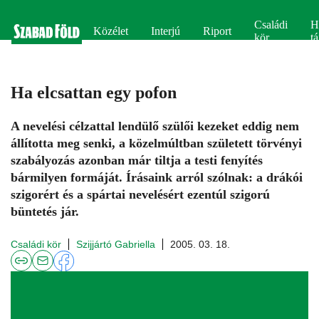
Családi
H
Közélet
Interjú
Riport
kör
tá
Ha elcsattan egy pofon
A nevelési célzattal lendülő szülői kezeket eddig nem
állította meg senki, a közelmúltban született törvényi
szabályozás azonban már tiltja a testi fenyítés
bármilyen formáját. Írásaink arról szólnak: a drákói
szigorért és a spártai nevelésért ezentúl szigorú
büntetés jár.
Családi kör
Szijjártó Gabriella
2005. 03. 18.