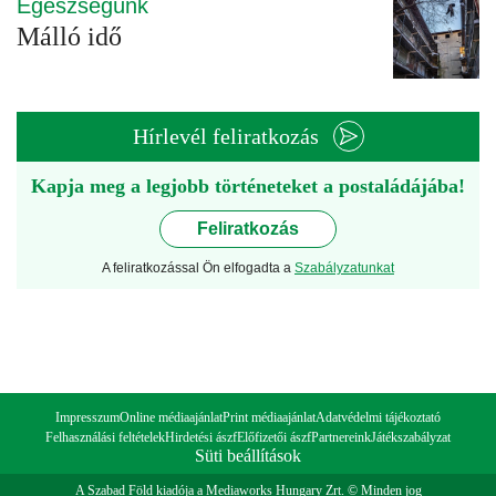
Egészségünk
Málló idő
Hírlevél feliratkozás
Kapja meg a legjobb történeteket a postaládájába!
Feliratkozás
A feliratkozással Ön elfogadta a
Szabályzatunkat
Impresszum
Online médiaajánlat
Print médiaajánlat
Adatvédelmi tájékoztató
Felhasználási feltételek
Hirdetési ászf
Előfizetői ászf
Partnereink
Játékszabályzat
Süti beállítások
A Szabad Föld kiadója a Mediaworks Hungary Zrt. © Minden jog