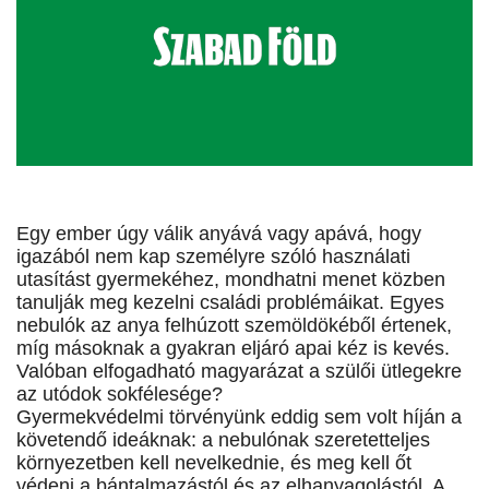
Egy ember úgy válik anyává vagy apává, hogy
igazából nem kap személyre szóló használati
utasítást gyermekéhez, mondhatni menet közben
tanulják meg kezelni családi problémáikat. Egyes
nebulók az anya felhúzott szemöldökéből értenek,
míg másoknak a gyakran eljáró apai kéz is kevés.
Valóban elfogadható magyarázat a szülői ütlegekre
az utódok sokfélesége?
Gyermekvédelmi törvényünk eddig sem volt híján a
követendő ideáknak: a nebulónak szeretetteljes
környezetben kell nevelkednie, és meg kell őt
védeni a bántalmazástól és az elhanyagolástól. A