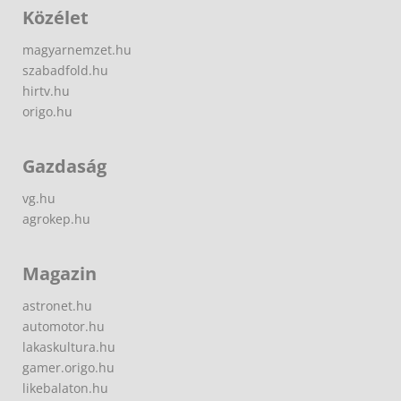
Közélet
magyarnemzet.hu
szabadfold.hu
hirtv.hu
origo.hu
Gazdaság
vg.hu
agrokep.hu
Magazin
astronet.hu
automotor.hu
lakaskultura.hu
gamer.origo.hu
likebalaton.hu