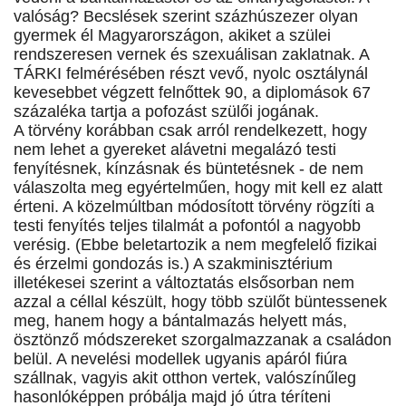
valóság? Becslések szerint százhúszezer olyan
gyermek él Magyarországon, akiket a szülei
rendszeresen vernek és szexuálisan zaklatnak. A
TÁRKI felmérésében részt vevő, nyolc osztálynál
kevesebbet végzett felnőttek 90, a diplomások 67
százaléka tartja a pofozást szülői jogának.
A törvény korábban csak arról rendelkezett, hogy
nem lehet a gyereket alávetni megalázó testi
fenyítésnek, kínzásnak és büntetésnek - de nem
válaszolta meg egyértelműen, hogy mit kell ez alatt
érteni. A közelmúltban módosított törvény rögzíti a
testi fenyítés teljes tilalmát a pofontól a nagyobb
verésig. (Ebbe beletartozik a nem megfelelő fizikai
és érzelmi gondozás is.) A szakminisztérium
illetékesei szerint a változtatás elsősorban nem
azzal a céllal készült, hogy több szülőt büntessenek
meg, hanem hogy a bántalmazás helyett más,
ösztönző módszereket szorgalmazzanak a családon
belül. A nevelési modellek ugyanis apáról fiúra
szállnak, vagyis akit otthon vertek, valószínűleg
hasonlóképpen próbálja majd jó útra téríteni