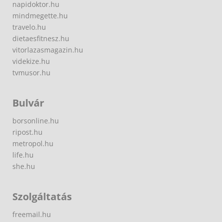
napidoktor.hu
mindmegette.hu
travelo.hu
dietaesfitnesz.hu
vitorlazasmagazin.hu
videkize.hu
tvmusor.hu
Bulvár
borsonline.hu
ripost.hu
metropol.hu
life.hu
she.hu
Szolgáltatás
freemail.hu