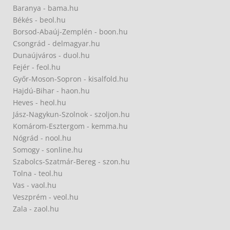
Baranya - bama.hu
Békés - beol.hu
Borsod-Abaúj-Zemplén - boon.hu
Csongrád - delmagyar.hu
Dunaújváros - duol.hu
Fejér - feol.hu
Győr-Moson-Sopron - kisalfold.hu
Hajdú-Bihar - haon.hu
Heves - heol.hu
Jász-Nagykun-Szolnok - szoljon.hu
Komárom-Esztergom - kemma.hu
Nógrád - nool.hu
Somogy - sonline.hu
Szabolcs-Szatmár-Bereg - szon.hu
Tolna - teol.hu
Vas - vaol.hu
Veszprém - veol.hu
Zala - zaol.hu