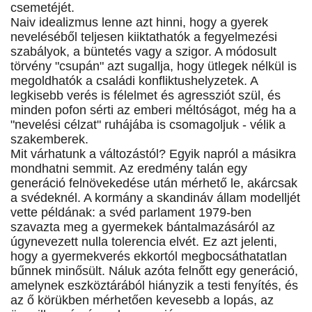
csemetéjét.
Naiv idealizmus lenne azt hinni, hogy a gyerek
neveléséből teljesen kiiktathatók a fegyelmezési
szabályok, a büntetés vagy a szigor. A módosult
törvény "csupán" azt sugallja, hogy ütlegek nélkül is
megoldhatók a családi konfliktushelyzetek. A
legkisebb verés is félelmet és agressziót szül, és
minden pofon sérti az emberi méltóságot, még ha a
"nevelési célzat" ruhájába is csomagoljuk - vélik a
szakemberek.
Mit várhatunk a változástól? Egyik napról a másikra
mondhatni semmit. Az eredmény talán egy
generáció felnövekedése után mérhető le, akárcsak
a svédeknél. A kormány a skandináv állam modelljét
vette példának: a svéd parlament 1979-ben
szavazta meg a gyermekek bántalmazásáról az
úgynevezett nulla tolerencia elvét. Ez azt jelenti,
hogy a gyermekverés ekkortól megbocsáthatatlan
bűnnek minősült. Náluk azóta felnőtt egy generáció,
amelynek eszköztárából hiányzik a testi fenyítés, és
az ő körükben mérhetően kevesebb a lopás, az