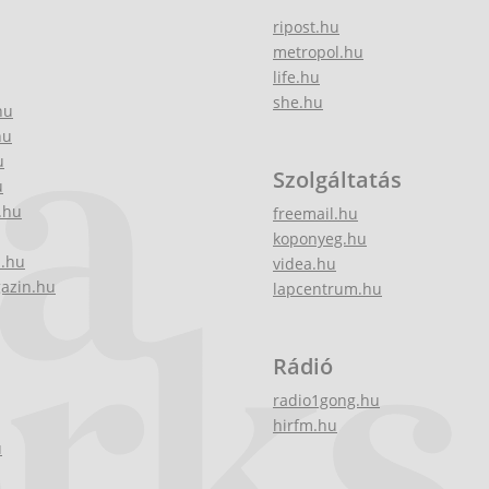
ripost.hu
metropol.hu
life.hu
she.hu
hu
hu
u
Szolgáltatás
u
.hu
freemail.hu
koponyeg.hu
z.hu
videa.hu
gazin.hu
lapcentrum.hu
Rádió
radio1gong.hu
hirfm.hu
u