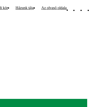
di kör
Házunk tája
Az olvasó oldala