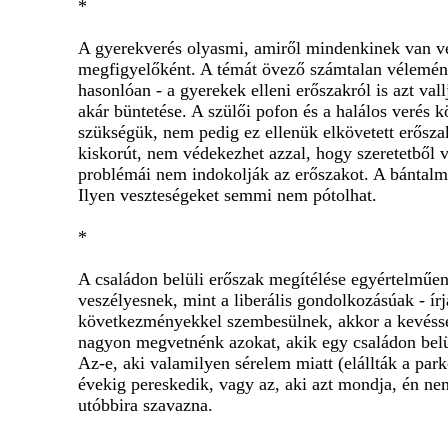
*
A gyerekverés olyasmi, amiről mindenkinek van vél
megfigyelőként. A témát övező számtalan vélemény
hasonlóan - a gyerekek elleni erőszakról is azt va
akár büntetése. A szülői pofon és a halálos verés 
szükségük, nem pedig ez ellenük elkövetett erőszak
kiskorút, nem védekezhet azzal, hogy szeretetből 
problémái nem indokolják az erőszakot. A bántalmaz
Ilyen veszteségeket semmi nem pótolhat.
*
A családon belüli erőszak megítélése egyértelműen 
veszélyesnek, mint a liberális gondolkozásúak - 
következményekkel szembesülnek, akkor a kevéssé
nagyon megvetnénk azokat, akik egy családon belül
Az-e, aki valamilyen sérelem miatt (elállták a park
évekig pereskedik, vagy az, aki azt mondja, én n
utóbbira szavazna.