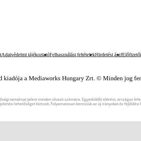
t
Adatvédelmi tájékoztató
Felhasználási feltételek
Hirdetési ászf
Előfizetői
d kiadója a Mediaworks Hungary Zrt. © Minden jog fen
őségi tartalmat jelent minden olvasó számára. Egyedülálló elérést, országos lef
elenési lehetőséget biztosít. Folyamatosan keressük az új irányokat és fejlődési