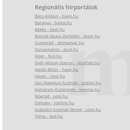
Regionális hírportálok
Bács-Kiskun - baon.hu
Baranya - bama.hu
Békés - beol.hu
Borsod-Abaúj-Zemplén - boon.hu
Csongrád - delmagyar.hu
Dunaújváros - duol.hu
Fejér - feol.hu
Győr-Moson-Sopron - kisalfold.hu
Hajdú-Bihar - haon.hu
Heves - heol.hu
Jász-Nagykun-Szolnok - szoljon.hu
Komárom-Esztergom - kemma.hu
Nógrád - nool.hu
Somogy - sonline.hu
Szabolcs-Szatmár-Bereg - szon.hu
Tolna - teol.hu