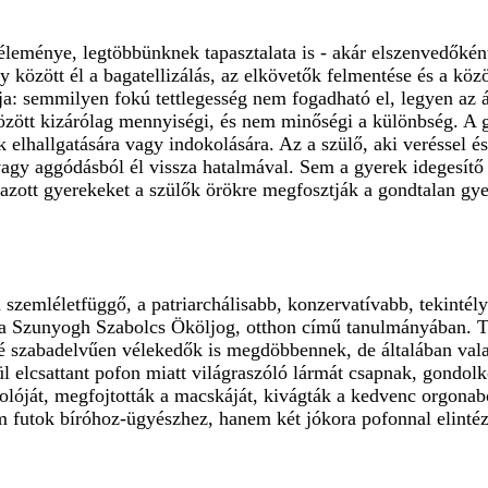
eménye, legtöbbünknek tapasztalata is - akár elszenvedőként,
 között él a bagatellizálás, az elkövetők felmentése és a k
llja: semmilyen fokú tettlegesség nem fogadható el, legyen az
között kizárólag mennyiségi, és nem minőségi a különbség. A 
 elhallgatására vagy indokolására. Az a szülő, aki veréssel 
vagy aggódásból él vissza hatalmával. Sem a gyerek idegesít
ott gyerekeket a szülők örökre megfosztják a gondtalan gyere
szemléletfüggő, a patriarchálisabb, konzervatívabb, tekintél
írja Szunyogh Szabolcs Ököljog, otthon című tanulmányában. 
 szabadelvűen vélekedők is megdöbbennek, de általában vala
 elcsattant pofon miatt világraszóló lármát csapnak, gondolko
olóját, megfojtották a macskáját, kivágták a kedvenc orgonabok
em futok bíróhoz-ügyészhez, hanem két jókora pofonnal elint