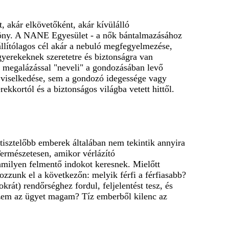
 akár elkövetőként, akár kívülálló
özöny. A NANE Egyesület - a nők bántalmazásához
 állítólagos cél akár a nebuló megfegyelmezése,
gyerekeknek szeretetre és biztonságra van
és megalázással "neveli" a gondozásában levő
ő viselkedése, sem a gondozó idegessége vagy
kkortól és a biztonságos világba vetett hittől.
ytisztelőbb emberek általában nem tekintik annyira
Természetesen, amikor vérlázító
milyen felmentő indokot keresnek. Mielőtt
zzunk el a következőn: melyik férfi a férfiasabb?
rát) rendőrséghez fordul, feljelentést tesz, és
ézem az ügyet magam? Tíz emberből kilenc az