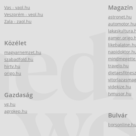
Magazin
Vas - vaol.hu
Veszprém - veol.hu
astronet.hu
Zala - zaol.hu
automotor.hu
lakaskultura.
gamer.origo.
Közélet
likebalaton.h
napidoktor.h
magyarnemzet.hu
mindmegette
szabadfold.hu
travelo.hu
hirtv.hu
dietaesfitnes
origo.hu
vitorlazasma
videkize.hu
Gazdaság
tvmusor.hu
vg.hu
agrokep.hu
Bulvár
borsonline.h