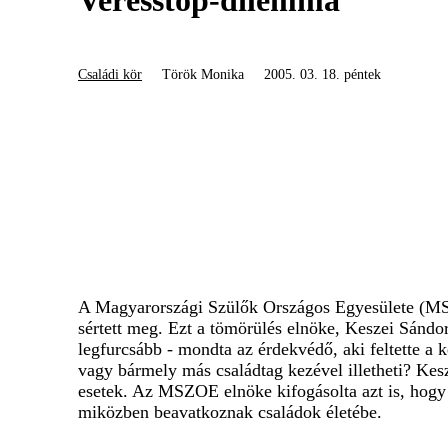
Verésstop-dilemma
Családi kör
Török Monika
2005. 03. 18. péntek
A Magyarországi Szülők Országos Egyesülete (MSZO
sértett meg. Ezt a tömörülés elnöke, Keszei Sándo
legfurcsább - mondta az érdekvédő, aki feltette a k
vagy bármely más családtag kezével illetheti? Kes
esetek. Az MSZOE elnöke kifogásolta azt is, hogy 
miközben beavatkoznak családok életébe.