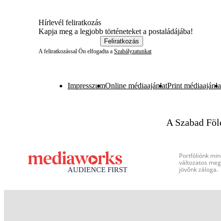
Hírlevél feliratkozás
Kapja meg a legjobb történeteket a postaládájába!
Feliratkozás
A feliratkozással Ön elfogadta a
Szabályzatunkat
Impresszum
Online médiaajánlat
Print médiaajánla
A Szabad Föl
Portfóliónk min
változatos megj
jövőnk záloga.