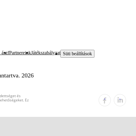
 ászf
Partnereink
Játékszabályzat
Süti beállítások
ntartva. 2026
edettséget és
 lehetőségeket. Ez