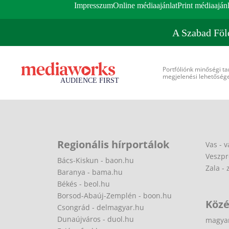
Impresszum
Online médiaajánlat
Print médiaajánl
A Szabad Föl
Portfóliónk minőségi ta
megjelenési lehetőséget
Regionális hírportálok
Vas - v
Veszpr
Bács-Kiskun - baon.hu
Zala - 
Baranya - bama.hu
Békés - beol.hu
Borsod-Abaúj-Zemplén - boon.hu
Közé
Csongrád - delmagyar.hu
Dunaújváros - duol.hu
magya