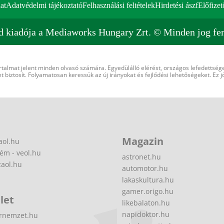
at
Adatvédelmi tájékoztató
Felhasználási feltételek
Hirdetési ászf
Előfizet
d kiadója a Mediaworks Hungary Zrt. © Minden jog fen
rtalmat jelent minden olvasó számára. Egyedülálló elérést, országos lefedettsége
 biztosít. Folyamatosan keressük az új irányokat és fejlődési lehetőségeket. Ez j
Magazin
aol.hu
ém - veol.hu
astronet.hu
zaol.hu
automotor.hu
lakaskultura.hu
gamer.origo.hu
let
likebalaton.hu
napidoktor.hu
rnemzet.hu