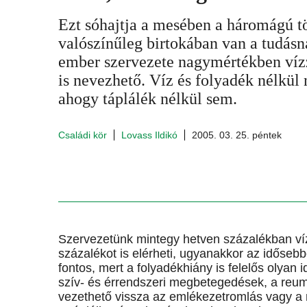
Ezt sóhajtja a mesében a háromágú tö
valószínűleg birtokában van a tudásn
ember szervezete nagymértékben vízz
is nevezhető. Víz és folyadék nélkül
ahogy táplálék nélkül sem.
Családi kör
Lovass Ildikó
2005. 03. 25. péntek
Szervezetünk mintegy hetven százalékban ví
százalékot is elérheti, ugyanakkor az időseb
fontos, mert a folyadékhiány is felelős olyan i
szív- és érrendszeri megbetegedések, a reu
vezethető vissza az emlékezetromlás vagy a r