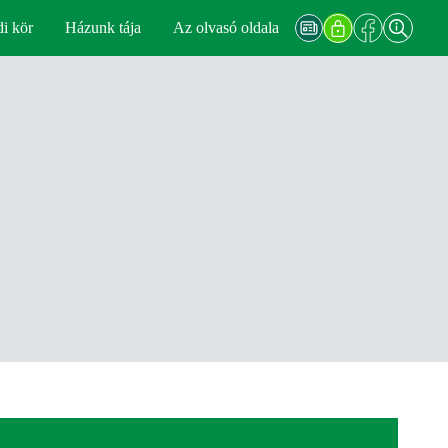
di kör
Házunk tája
Az olvasó oldala