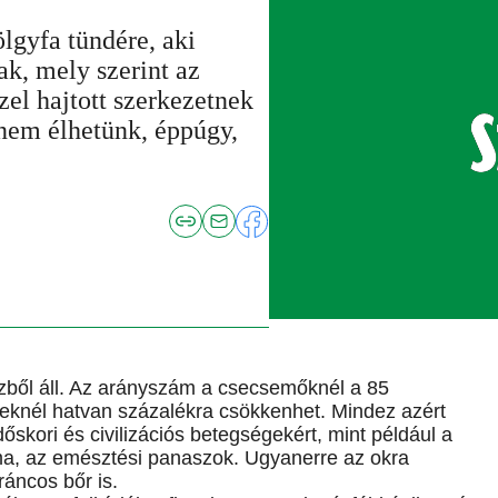
lgyfa tündére, aki
ak, mely szerint az
el hajtott szerkezetnek
 nem élhetünk, éppúgy,
zből áll. Az arányszám a csecsemőknél a 85
beknél hatvan százalékra csökkenhet. Mindez azért
dőskori és civilizációs betegségekért, mint például a
ma, az emésztési panaszok. Ugyanerre az okra
áncos bőr is.