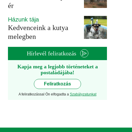
ér
Házunk tája
Kedvenceink a kutya
melegben
Hírlevél feliratkozás
Kapja meg a legjobb történeteket a
postaládájába!
Feliratkozás
A feliratkozással Ön elfogadta a
Szabályzatunkat