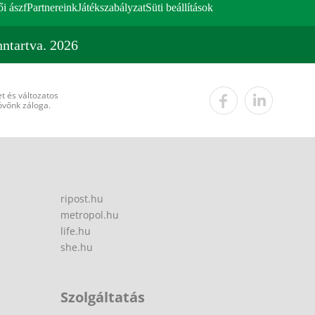
ői ászf
Partnereink
Játékszabályzat
Süti beállítások
ntartva. 2026
t és változatos
övőnk záloga.
ripost.hu
metropol.hu
life.hu
she.hu
Szolgáltatás