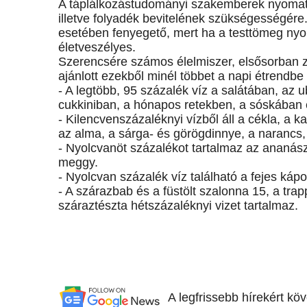
A táplálkozástudományi szakemberek nyomatéko
illetve folyadék bevitelének szükségességére
esetében fenyegető, mert ha a testtömeg nyo
életveszélyes.
Szerencsére számos élelmiszer, elsősorban zö
ajánlott ezekből minél többet a napi étrendbe i
- A legtöbb, 95 százalék víz a salátában, az
cukkiniban, a hónapos retekben, a sóskában 
- Kilencvenszázaléknyi vízből áll a cékla, a ka
az alma, a sárga- és görögdinnye, a narancs,
- Nyolcvanöt százalékot tartalmaz az ananász
meggy.
- Nyolcvan százalék víz található a fejes ká
- A szárazbab és a füstölt szalonna 15, a trapp
száraztészta hétszázaléknyi vizet tartalmaz.
A legfrissebb hírekért kö