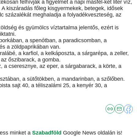
san felhívják a figyelmet a napi másfél-két liter víz,
. A kiszáradás főleg kisgyermekek, betegek, idősek
lc százalékát meghaladja a folyadékveszteség, az
ldség és gyümölcs víztartalma jelentős, ezért is
ktatni.
 uborkában, a spenótban, a paradicsomban, a
és a zöldpaprikában van.
ralábé, a karfiol, a kelkáposzta, a sárgarépa, a zeller,
 az őszibarack, a gomba.
, a cseresznye, az eper, a sárgabarack, a körte, a
posztában, a sütőtökben, a mandarinban, a szőlőben.
ista sajt 40, a téliszalámi 25, a kenyér 30, a
vess minket a
Szabadföld
Google News oldalán is!