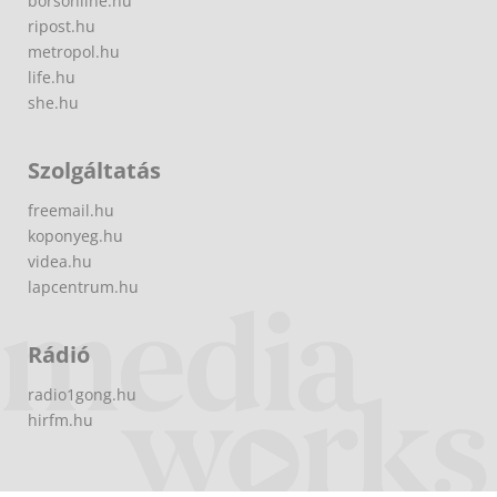
borsonline.hu
ripost.hu
metropol.hu
life.hu
she.hu
Szolgáltatás
freemail.hu
koponyeg.hu
videa.hu
lapcentrum.hu
Rádió
radio1gong.hu
hirfm.hu