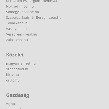
Komárom-Esztergom - kemma.hu
Nógrád - nool.hu
Somogy - sonline.hu
Szabolcs-Szatmár-Bereg - szon.hu
Tolna - teol.hu
Vas - vaol.hu
Veszprém - veol.hu
Zala - zaol.hu
Közélet
magyarnemzet.hu
szabadfold.hu
hirtv.hu
origo.hu
Gazdaság
vg.hu