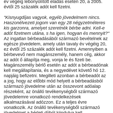
év végéig lebonyolított eladás esetén 20, a 2005.
évtől 25 százalék adót kell fizetni.
"Kisnyugdíjas vagyok, egyéb jövedelmem nincs.
Haszonélvezeti jogom van egy 28 négyzetméteres
kis garzonra, amelyet szeretnék bérbe adni. Kell-e
adót fizetnem utána, s ha igen, hogyan és mennyit?"
Az ingatlan bérbeadásából származó bevételnek az
egésze jövedelem, amely után tavaly év végéig 20,
ez évtől 25 százalék adót kell fizetni. Amennyiben a
bérbevevő nem magánszemély, hanem cég, akkor
az adót ő állapítja meg, vonja le és fizeti be.
Magánszemély bérlő esetén az adót a bérbeadónak
kell megállapítania, és a negyedévet követő hó 12.
napjáig befizetni. Megilleti azonban a bérbeadót az
a jog, hogy az előbbi mód helyett a bérbeadásból
származó jövedelme után az összevont adóalap
részeként, az önálló tevékenységből származó
jövedelemre vonatkozó rendelkezések
alkalmazásával adózzon. Ez a teljes évre
vonatkozik. Az önálló tevékenységből származó
jövedelmet a bérleti díjból kiindulva kell