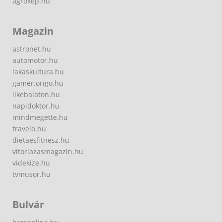
agrokep.hu
Magazin
astronet.hu
automotor.hu
lakaskultura.hu
gamer.origo.hu
likebalaton.hu
napidoktor.hu
mindmegette.hu
travelo.hu
dietaesfitnesz.hu
vitorlazasmagazin.hu
videkize.hu
tvmusor.hu
Bulvár