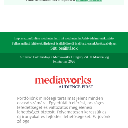
Impresszum
Online médiaajánlat
Print médiaajánlat
Adatvédelmi tájékoztató
Felhasználási feltételek
Hirdetési ászf
Előfizetői ászf
Partnereink
Játékszabályzat
Süti beállítások
A Szabad Föld kiadója a Mediaworks Hungary Zrt. © Minden jog
fenntartva. 2026
Portfóliónk minőségi tartalmat jelent minden
olvasó számára. Egyedülálló elérést, országos
lefedettséget és változatos megjelenési
lehetőséget biztosít. Folyamatosan keressük az
új irányokat és fejlődési lehetőségeket. Ez jövőnk
záloga.