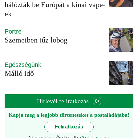
hálózták be Európát a kínai vape-
ek
Portré
Szemeiben tűz lobog
Egészségünk
Málló idő
Hírlevél feliratkozás
Kapja meg a legjobb történeteket a postaládájába!
Feliratkozás
A feliratkozással Ön elfogadta a
Szabályzatunkat