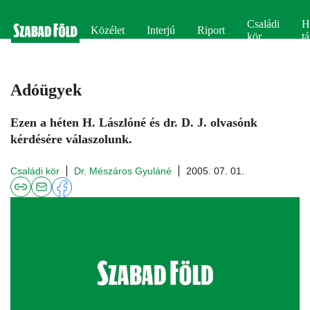
Családi
H
Közélet
Interjú
Riport
kör
tá
Adóügyek
Ezen a héten H. Lászlóné és dr. D. J. olvasónk
kérdésére válaszolunk.
Családi kör
Dr. Mészáros Gyuláné
2005. 07. 01.