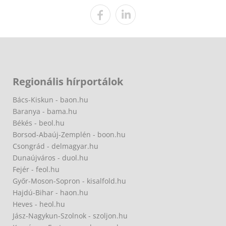
Regionális hírportálok
Bács-Kiskun - baon.hu
Baranya - bama.hu
Békés - beol.hu
Borsod-Abaúj-Zemplén - boon.hu
Csongrád - delmagyar.hu
Dunaújváros - duol.hu
Fejér - feol.hu
Győr-Moson-Sopron - kisalfold.hu
Hajdú-Bihar - haon.hu
Heves - heol.hu
Jász-Nagykun-Szolnok - szoljon.hu