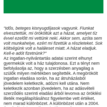
"Idős, beteges kisnyugdíjasok vagyunk. Fiunkat
elvesztettük, mi örököltük azt a házat, amelyet tíz
évvel ezelőtt mi vettünk neki. Akkor sem, azóta sem
volt munkahelye, ezért mi fizettük a részleteket. Sok
költségünk volt a haláleset miatt. A házat eladjuk.
Kell-e adót fizetnünk?"
Az ingatlan-nyilvántartás adatai szerint elhunyt
gyermekük volt a ház tulajdonosa. Ezt a tényt nem
befolyásolja az, hogy a szerzésben anyagilag a
szülők milyen mértékben segítették. A megörökölt
ingatlan eladása során, ha az átruházásból
jövedelem keletkezik, adózni kell utána. Nem
keletkezik azonban jövedelem, ha az adásvételi
szerződés szerinti eladási árból levonva az öröklési
illeték megállapításához figyelembe vett értéket,
nem marad különbözet. A különbözet után a 2004.