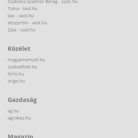
Szabolcs-Szatmár-Bereg - szon.hu
Tolna - teol.hu
Vas - vaol.hu
Veszprém - veol.hu
Zala - zaol.hu
Közélet
magyarnemzet.hu
szabadfold.hu
hirtv.hu
origo.hu
Gazdaság
vg.hu
agrokep.hu
Magazin