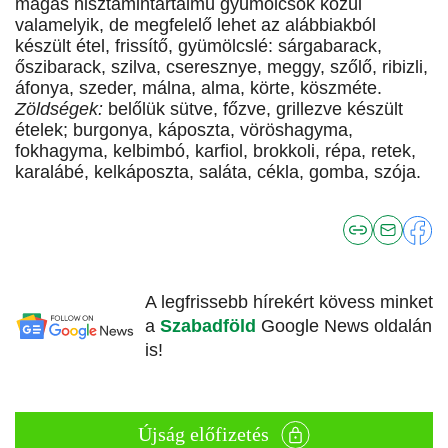
magas hisztamintartalmú gyümölcsök közül
valamelyik, de megfelelő lehet az alábbiakból
készült étel, frissítő, gyümölcslé: sárgabarack,
őszibarack, szilva, cseresznye, meggy, szőlő, ribizli,
áfonya, szeder, málna, alma, körte, köszméte.
Zöldségek:
belőlük sütve, főzve, grillezve készült
ételek; burgonya, káposzta, vöröshagyma,
fokhagyma, kelbimbó, karfiol, brokkoli, répa, retek,
karalábé, kelkáposzta, saláta, cékla, gomba, szója.
A legfrissebb hírekért kövess minket
a
Szabadföld
Google News oldalán
is!
Újság előfizetés