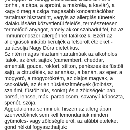
tonhal, a cápa, a sprotni, a makréla, a kaviár), a
kagyló meg a csiga magasabb koncentrációban
tartalmaz hisztamint, vagyis az allergiás tünetek
kialakulásáért közvetlenül felelős, természetesen
termelődő anyagot, amely akkor szabadul fel, ha az
immunrendszer allergénnel találkozik. Ezért az
allergiások inkább kerüljék a felsorolt ételeket -
tanácsolja Nagy Dóra dietetikus.
Szintén magas hisztamintartalmúak az alkoholos
italok, az érett sajtok (camembert, cheddar,
ementáli, gouda, rokfort, stilton, penészes és füstölt
sajt), a citrusfélék, az ananász, a banán, az eper, a
mogyoró, a mogyorókrém, az olajos magvak, a
csokoládé, az érlelt húskészítmények (kolbász,
szalámi, füstölt hús, sonka) és a zöldségek: bab,
borsó, lencse, mák, paradicsom, savanyú káposzta,
spenót, szója.
Aggodalomra semmi ok, hiszen az allergiában
szenvedőknek sem kell lemondaniuk minden
gyümölcs- vagy zöldségféléről, az alábbi ételeket
gond nélkül fogyaszthatjuk: