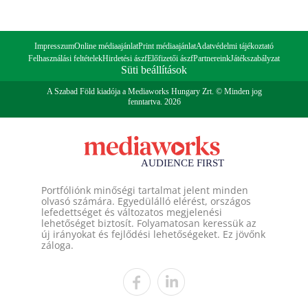
Impresszum
Online médiaajánlat
Print médiaajánlat
Adatvédelmi tájékoztató
Felhasználási feltételek
Hirdetési ászf
Előfizetői ászf
Partnereink
Játékszabályzat
Süti beállítások
A Szabad Föld kiadója a Mediaworks Hungary Zrt. © Minden jog
fenntartva. 2026
Portfóliónk minőségi tartalmat jelent minden
olvasó számára. Egyedülálló elérést, országos
lefedettséget és változatos megjelenési
lehetőséget biztosít. Folyamatosan keressük az
új irányokat és fejlődési lehetőségeket. Ez jövőnk
záloga.