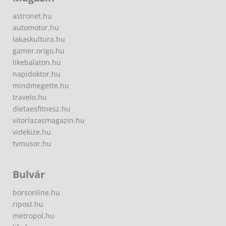
astronet.hu
automotor.hu
lakaskultura.hu
gamer.origo.hu
likebalaton.hu
napidoktor.hu
mindmegette.hu
travelo.hu
dietaesfitnesz.hu
vitorlazasmagazin.hu
videkize.hu
tvmusor.hu
Bulvár
borsonline.hu
ripost.hu
metropol.hu