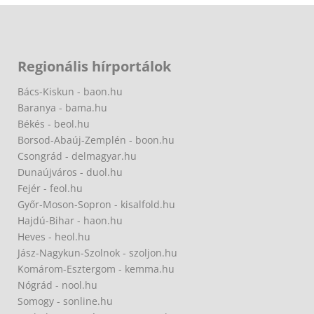
Regionális hírportálok
Bács-Kiskun - baon.hu
Baranya - bama.hu
Békés - beol.hu
Borsod-Abaúj-Zemplén - boon.hu
Csongrád - delmagyar.hu
Dunaújváros - duol.hu
Fejér - feol.hu
Győr-Moson-Sopron - kisalfold.hu
Hajdú-Bihar - haon.hu
Heves - heol.hu
Jász-Nagykun-Szolnok - szoljon.hu
Komárom-Esztergom - kemma.hu
Nógrád - nool.hu
Somogy - sonline.hu