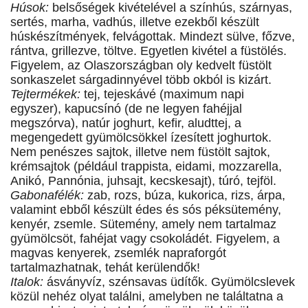
Húsok:
belsőségek kivételével a színhús, szárnyas,
sertés, marha, vadhús, illetve ezekből készült
húskészítmények, felvágottak. Mindezt sülve, főzve,
rántva, grillezve, töltve. Egyetlen kivétel a füstölés.
Figyelem, az Olaszországban oly kedvelt füstölt
sonkaszelet sárgadinnyével több okból is kizárt.
Tejtermékek:
tej, tejeskávé (maximum napi
egyszer), kapucsínó (de ne legyen fahéjjal
megszórva), natúr joghurt, kefir, aludttej, a
megengedett gyümölcsökkel ízesített joghurtok.
Nem penészes sajtok, illetve nem füstölt sajtok,
krémsajtok (például trappista, eidami, mozzarella,
Anikó, Pannónia, juhsajt, kecskesajt), túró, tejföl.
Gabonafélék:
zab, rozs, búza, kukorica, rizs, árpa,
valamint ebből készült édes és sós péksütemény,
kenyér, zsemle. Sütemény, amely nem tartalmaz
gyümölcsöt, fahéjat vagy csokoládét. Figyelem, a
magvas kenyerek, zsemlék napraforgót
tartalmazhatnak, tehát kerülendők!
Italok:
ásványvíz, szénsavas üdítők. Gyümölcslevek
közül nehéz olyat találni, amelyben ne találtatna a