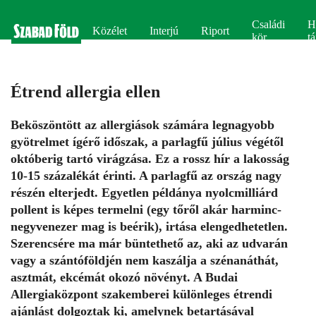
Családi
H
Közélet
Interjú
Riport
kör
tá
Étrend allergia ellen
Beköszöntött az allergiások számára legnagyobb
gyötrelmet ígérő időszak, a parlagfű július végétől
októberig tartó virágzása. Ez a rossz hír a lakosság
10-15 százalékát érinti. A parlagfű az ország nagy
részén elterjedt. Egyetlen példánya nyolcmilliárd
pollent is képes termelni (egy tőről akár harminc-
negyvenezer mag is beérik), irtása elengedhetetlen.
Szerencsére ma már büntethető az, aki az udvarán
vagy a szántóföldjén nem kaszálja a szénanáthát,
asztmát, ekcémát okozó növényt. A Budai
Allergiaközpont szakemberei különleges étrendi
ajánlást dolgoztak ki, amelynek betartásával