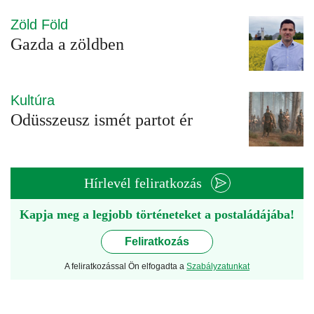
Zöld Föld
Gazda a zöldben
Kultúra
Odüsszeusz ismét partot ér
Hírlevél feliratkozás
Kapja meg a legjobb történeteket a postaládájába!
Feliratkozás
A feliratkozással Ön elfogadta a
Szabályzatunkat