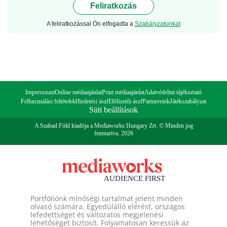
Feliratkozás
A feliratkozással Ön elfogadta a
Szabályzatunkat
Impresszum
Online médiaajánlat
Print médiaajánlat
Adatvédelmi tájékoztató
Felhasználási feltételek
Hirdetési ászf
Előfizetői ászf
Partnereink
Játékszabályzat
Süti beállítások
A Szabad Föld kiadója a Mediaworks Hungary Zrt. © Minden jog
fenntartva. 2026
Portfóliónk minőségi tartalmat jelent minden
olvasó számára. Egyedülálló elérést, országos
lefedettséget és változatos megjelenési
lehetőséget biztosít. Folyamatosan keressük az