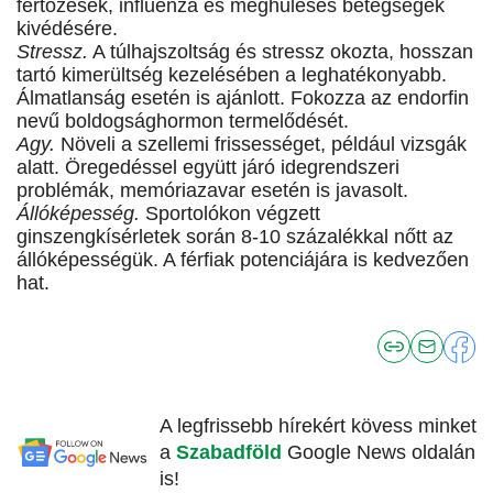
fertőzések, influenza és meghűléses betegségek
kivédésére.
Stressz.
A túlhajszoltság és stressz okozta, hosszan
tartó kimerültség kezelésében a leghatékonyabb.
Álmatlanság esetén is ajánlott. Fokozza az endorfin
nevű boldogsághormon termelődését.
Agy.
Növeli a szellemi frissességet, például vizsgák
alatt. Öregedéssel együtt járó idegrendszeri
problémák, memóriazavar esetén is javasolt.
Állóképesség.
Sportolókon végzett
ginszengkísérletek során 8-10 százalékkal nőtt az
állóképességük. A férfiak potenciájára is kedvezően
hat.
A legfrissebb hírekért kövess minket
a
Szabadföld
Google News oldalán
is!