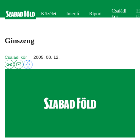
Családi
H
Közélet
Interjú
Riport
kör
tá
Ginszeng
Családi kör
2005. 08. 12.