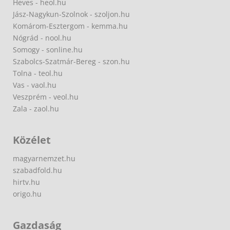
Heves - heol.hu
Jász-Nagykun-Szolnok - szoljon.hu
Komárom-Esztergom - kemma.hu
Nógrád - nool.hu
Somogy - sonline.hu
Szabolcs-Szatmár-Bereg - szon.hu
Tolna - teol.hu
Vas - vaol.hu
Veszprém - veol.hu
Zala - zaol.hu
Közélet
magyarnemzet.hu
szabadfold.hu
hirtv.hu
origo.hu
Gazdaság