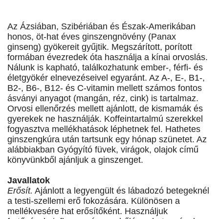
Az Ázsiában, Szibériában és Észak-Amerikában
honos, öt-hat éves ginszengnövény (Panax
ginseng) gyökereit gyűjtik. Megszárított, porított
formában évezredek óta használja a kínai orvoslás.
Nálunk is kapható, találkozhatunk ember-, férfi- és
életgyökér elnevezéseivel egyaránt. Az A-, E-, B1-,
B2-, B6-, B12- és C-vitamin mellett számos fontos
ásványi anyagot (mangán, réz, cink) is tartalmaz.
Orvosi ellenőrzés mellett ajánlott, de kismamák és
gyerekek ne használják. Koffeintartalmú szerekkel
fogyasztva mellékhatások léphetnek fel. Hathetes
ginszengkúra után tartsunk egy hónap szünetet. Az
alábbiakban Gyógyító füvek, virágok, olajok című
könyvünkből ajánljuk a ginszenget.
Javallatok
Erősít.
Ajánlott a legyengült és lábadozó betegeknél
a testi-szellemi erő fokozására. Különösen a
mellékvesére hat erősítőként. Használjuk