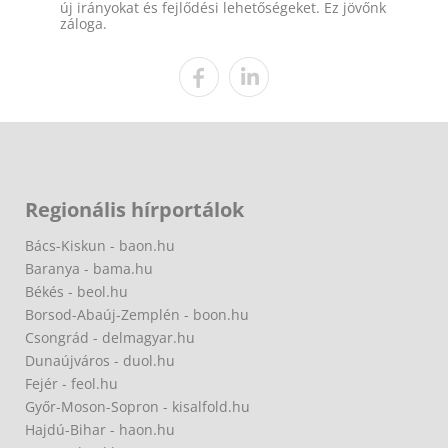
új irányokat és fejlődési lehetőségeket. Ez jövőnk
záloga.
Regionális hírportálok
Bács-Kiskun - baon.hu
Baranya - bama.hu
Békés - beol.hu
Borsod-Abaúj-Zemplén - boon.hu
Csongrád - delmagyar.hu
Dunaújváros - duol.hu
Fejér - feol.hu
Győr-Moson-Sopron - kisalfold.hu
Hajdú-Bihar - haon.hu