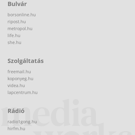
Bulvár
borsonline.hu
ripost.hu
metropol.hu
life.hu
she.hu
Szolgáltatás
freemail.hu
koponyeg.hu
videa.hu
lapcentrum.hu
Rádió
radio1gong.hu
hirfm.hu