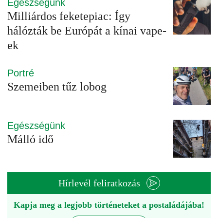
Egészségünk
Milliárdos feketepiac: Így
hálózták be Európát a kínai vape-
ek
Portré
Szemeiben tűz lobog
Egészségünk
Málló idő
Hírlevél feliratkozás
Kapja meg a legjobb történeteket a postaládájába!