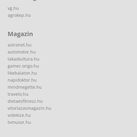
vg.hu
agrokep.hu
Magazin
astronet.hu
automotor.hu
lakaskultura.hu
gamer.origo.hu
likebalaton.hu
napidoktor.hu
mindmegette.hu
travelo.hu
dietaesfitnesz.hu
vitorlazasmagazin.hu
videkize.hu
tvmusor.hu