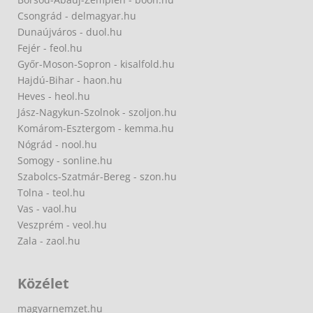
Csongrád - delmagyar.hu
Dunaújváros - duol.hu
Fejér - feol.hu
Győr-Moson-Sopron - kisalfold.hu
Hajdú-Bihar - haon.hu
Heves - heol.hu
Jász-Nagykun-Szolnok - szoljon.hu
Komárom-Esztergom - kemma.hu
Nógrád - nool.hu
Somogy - sonline.hu
Szabolcs-Szatmár-Bereg - szon.hu
Tolna - teol.hu
Vas - vaol.hu
Veszprém - veol.hu
Zala - zaol.hu
Közélet
magyarnemzet.hu