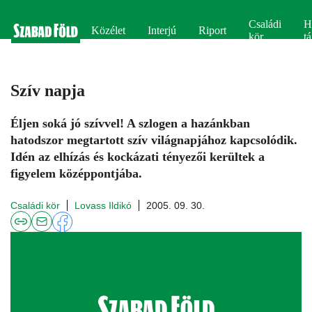
Családi
H
Közélet
Interjú
Riport
kör
tá
Szív napja
Éljen soká jó szívvel! A szlogen a hazánkban
hatodszor megtartott szív világnapjához kapcsolódik.
Idén az elhízás és kockázati tényezői kerültek a
figyelem középpontjába.
Családi kör
Lovass Ildikó
2005. 09. 30.