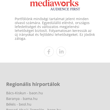
Portfóliónk minőségi tartalmat jelent minden
olvasó számára. Egyedülálló elérést, országos
lefedettséget és változatos megjelenési
lehetőséget biztosít. Folyamatosan keressük az
új irányokat és fejlődési lehetőségeket. Ez jövőnk
záloga.
Regionális hírportálok
Bács-Kiskun - baon.hu
Baranya - bama.hu
Békés - beol.hu
Borsod-Abaúj-Zemplén - boon.hu