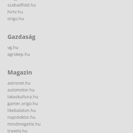
szabadfold.hu
hirtv.hu
origo.hu
Gazdaság
vg.hu
agrokep.hu
Magazin
astronet.hu
automotor.hu
lakaskultura.hu
gamer.origo.hu
likebalaton.hu
napidoktor.hu
mindmegette.hu
travelo.hu