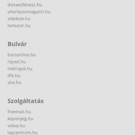
dietaesfitnesz.hu
vitorlazasmagazin.hu
videkize.hu
tvmusor.hu
Bulvár
borsonline.hu
ripost.hu
metropol.hu
life.hu
she.hu
Szolgáltatás
freemail.hu
koponyeg.hu
videa.hu
lapcentrum.hu