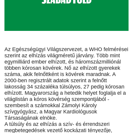
Az Egészségügyi Világszervezet, a WHO felmérései
szerint az elhízás világméretű járvány. Több mint
egymilliárd ember elhízott, és háromszázmilliónál
többen kórosan kövérek. Nő az elhízott gyerekek
száma, akik felnőttként is kövérek maradnak. A
2000-ben regisztrált adatok szerint a felnőtt
lakosság 34 százaléka túlsúlyos, 27 pedig kórosan
elhízott. Magyarország a hetedik helyet foglalja el a
világlistán a kóros kövérség szempontjából -
szembesít a számokkal Zámolyi Károly
szívgyógyász, a Magyar Kardiológusok
Társaságának elnöke.
A túlsúly és az elhízás a szív- és érrendszeri
megbetegedések vezető kockázati tényezője,