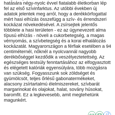
hatására négy-nyolc évvel fiatalabb életkorban lép
fel az első szívinfarktus. Az utóbbi években új
adatok jelentek meg arról, hogy a derékkörfogattal
mért hasi elhízás összefügg a szív- és érrendszeri
kockázat növekedésével. A zsírsejtek jelentős
többlete a hasi területen - ez az úgynevezett alma
típusú elhízás - növeli a cukorbetegség, a magas
vérnyomás, a szívbetegség és a korai elhalálozás
kockázatát. Magyarországon a férfiak esetében a 94
centiméternél, nőknél a nyolcvannál nagyobb
derékbőséggel kezdődik a veszélyeztetettség. Az
egészséges testsúly fenntartásához az elfogyasztott
és elégetett kalóriák egyensúlyára, több mozgásra
van szükség. Fogyasszunk sok zöldséget és
gyümölcsöt, teljes őrlésű gabonatermékeket,
alacsony zsírtartalmú élelmiszereket, szívbarát
margarinokat és olajokat, halat, sovány húsokat,
baromfit. Ez a legkevesebb, amit megtehetünk
magunkért.