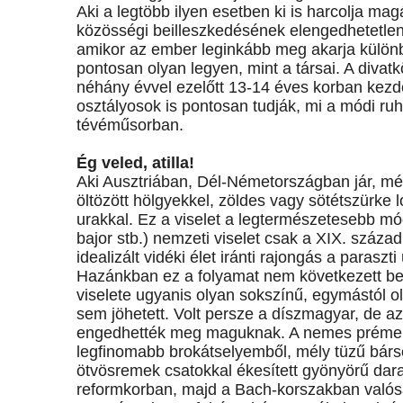
Aki a legtöbb ilyen esetben ki is harcolja ma
közösségi beilleszkedésének elengedhetetlen
amikor az ember leginkább meg akarja külön
pontosan olyan legyen, mint a társai. A divat
néhány évvel ezelőtt 13-14 éves korban kezde
osztályosok is pontosan tudják, mi a módi r
tévéműsorban.
Ég veled, atilla!
Aki Ausztriában, Dél-Németországban jár, még
öltözött hölgyekkel, zöldes vagy sötétszürke 
urakkal. Ez a viselet a legtermészetesebb mó
bajor stb.) nemzeti viselet csak a XIX. száza
idealizált vidéki élet iránti rajongás a parasz
Hazánkban ez a folyamat nem következett b
viselete ugyanis olyan sokszínű, egymástól o
sem jöhetett. Volt persze a díszmagyar, de azt 
engedhették meg maguknak. A nemes prémekkel
legfinomabb brokátselyemből, mély tüzű bárs
ötvösremek csatokkal ékesített gyönyörű dar
reformkorban, majd a Bach-korszakban valós