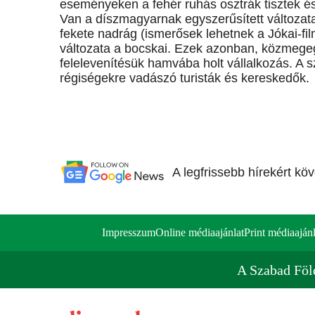
eseményeken a fehér ruhás osztrák tisztek és
Van a díszmagyarnak egyszerűsített változata
fekete nadrág (ismerősek lehetnek a Jókai-fi
változata a bocskai. Ezek azonban, közmegeg
felelevenítésük hamvába holt vállalkozás. A 
régiségekre vadászó turisták és kereskedők.
A legfrissebb hírekért kö
Impresszum
Online médiaajánlat
Print médiaajánl
A Szabad Föl