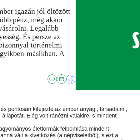
ber igazán jól öltözött
több pénz, még akkor
vásárolni. Legalább
nyesség. És persze az
bizonnyal történelmi
egyikben-másikban. A
és pontosan kifejezte az ember anyagi, társadalmi,
di állapotát. Elég volt ránézni valakire, s mindent
 hagyományos életformák felbomlása mindent
anná vált a kivetkőzés (a népviseletből), s ezt a