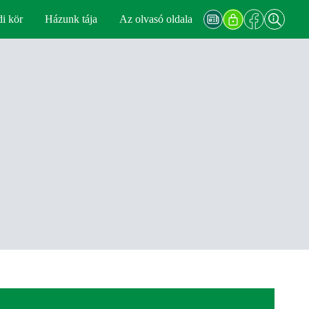
di kör
Házunk tája
Az olvasó oldala