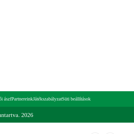
ői ászf
Partnereink
Játékszabályzat
Süti beállítások
ntartva. 2026