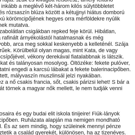
inkább a meglévő két-három kilós súlytöbbletet
 és rózsaszín blúza között a kétujjnyi hiátus domború
sarkú körömcipőjének hegyes orra mérföldekre nyúlik
nek mutatva.
zabolátlan csigákban repked feje körül. Hibátlan,
 rafinált árnyékolástól hatalmasnak és még
yobb, arca meg sokkal keskenyebb a kelleténél. Szája
rűek. Körülbelül olyan magas, mint Kata, de vagy
s csípőjével, vékony derekával fiatalabbnak is látszik.
kat és talányosan mosolyog. Öltözéke: fekete pulóver,
tatni engedi a karcsú lábakat a fekete balerinacipőben.
ett, mályvaszín muszlinsál jelzi nyakában.
a nő csakis francia, sőt, csakis párizsi lehet! S bár a
t törnek a magyar nők mellett, le nem tudják venni
saira és egy budai elit iskola tinijeire! Fiúk-lányok
cipőben. Ruházata alapján ma nemigen mondható
él. És az sem mindig, hogy szüleinek mennyi pénze
tetik a család gyerekét, különösen, ha az tizenéves.