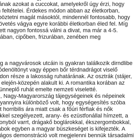
gának azokat a cuccokat, amelyekről úgy érzi, hogy
 feltételei. Érdekes módon abban az életkorban,
böztetni magát másoktól, mindennél fontosabb, hogy
követés vágya egyre korábbi életkorban éled fel. Míg
tt nagyon fontossá válni a divat, ma már a 4-5.
uhában, cipőben, frizurában, zenében meg
 a nagyvárosok utcáin is gyakran találkozik dirndlibe
lódenöltönyt vagy éppen bőr térdnadrágot viselő
don része a lakosság ruhatárának. Az osztrák (stájer,
d elején-közepén alakult ki. A romantika korában az
ti ünneplő ruhát emelte nemzeti viseletté.
e, Nagy-Magyarország tájegységeinek és népeinek
lyannyira különböző volt, hogy egységesítés szóba
horribilis ára miatt csak a főúri férfiak és nők
 szegélyezett, arany- és ezüstfonállal hímzett, a
onyból varrt, drágakő boglárokkal, ékszergombokkal,
abok egyben a magyar büszkeséget is kifejezték. A
ágos demonstráció volt megjelenni bennük társadalmi