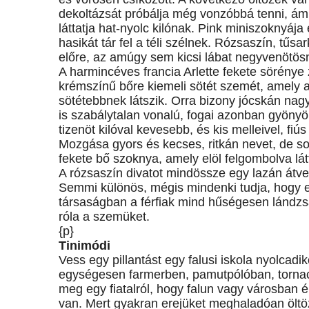
dekoltázsát próbálja még vonzóbbá tenni, ám 
láttatja hat-nyolc kilónak. Pink miniszoknyája
hasikát tár fel a téli szélnek. Rózsaszín, tű
előre, az amúgy sem kicsi lábat negyvenötös
A harmincéves francia Arlette fekete sörénye 
krémszínű bőre kiemeli sötét szemét, amely a
sötétebbnek látszik. Orra bizony jócskán nag
is szabálytalan vonalú, fogai azonban gyönyö
tizenöt kilóval kevesebb, és kis melleivel, fiú
Mozgása gyors és kecses, ritkán nevet, de so
fekete bő szoknya, amely elöl felgombolva lát
A rózsaszín divatot mindössze egy lazán átvet
Semmi különös, mégis mindenki tudja, hogy ez 
társaságban a férfiak mind hűségesen lándzsá
róla a szemüket.
{p}
Tinimódi
Vess egy pillantást egy falusi iskola nyolcadiko
egységesen farmerben, pamutpólóban, torna
meg egy fiatalról, hogy falun vagy városban 
van. Mert gyakran erejüket meghaladóan öltöz