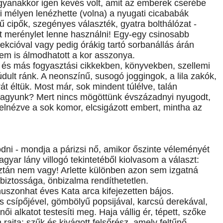
Ugyanakkor igen kevés volt, amit az emberek cserébe
i mélyen lenézhette (volna) a nyugati cicababák
 cipők, szegényes választék, gyatra bolthálózat -
ést merénylet lenne használni! Egy-egy csinosabb
kcióval vagy pedig órákig tartó sorbanállás árán
em is álmodhatott a kor asszonya.
 és más fogyasztási cikkekben, könyvekben, szellemi
údult ránk. A neonszínű, susogó joggingok, a lila zakók,
t éltük. Most már, sok mindent túlélve, talán
vagyunk? Mert nincs mögöttünk évszázadnyi nyugodt,
 elnézve a sok komor, elcsigázott embert, mintha az
ni - mondja a párizsi nő, amikor őszinte véleményét
yar lány villogó tekintetéből kiolvasom a választ:
 aztán nem vagy! Arlette különben azon sem izgatná
biztossága, önbizalma rendíthetetlen.
huszonhat éves Kata arca kifejezetten bájos.
 csípőjével, gömbölyű popsijával, karcsú derekával,
i alkatot testesíti meg. Haja vállig ér, tépett, szőke
rajta: szűk és kivágott felsőrész, amely feltűnő