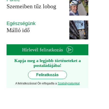
Szemeiben tűz lobog
Egészségünk
Málló idő
Hírlevél feliratkozás
Kapja meg a legjobb történeteket a
postaládájába!
Feliratkozás
A feliratkozással Ön elfogadta a
Szabályzatunkat