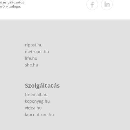
t és változatos
övőnk záloga.
ripost.hu
metropol.hu
life.hu
she.hu
Szolgáltatás
freemail.hu
koponyeg.hu
videa.hu
lapcentrum.hu