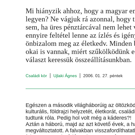
Mi hiányzik ahhoz, hogy a magyar em
legyen? Ne vágjuk rá azonnal, hogy 
sem, ha üres pénztárcával nem lehet 
ennyire feltétel lenne az ízlés és igé
önbizalom meg az életkedv. Minden 
okai is vannak, miért szűkölködünk 
választ keressük összeállításunkban.
Családi kör
Ujlaki Ágnes
2006. 01. 27. péntek
Egészen a második világháborúig az öltözköd
kulturális, földrajzi helyzetét, életkorát, csalá
tudtunk róla. Pedig hol volt még a káderes?!
Aztán a háború, majd az azt követő évek, a
megváltoztatott. A falvakban visszafordíthatatl