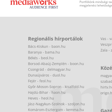
Portfóliónk minőségi ta
megjelenési lehetőséget
Regionális hírportálok
Vas - v
Veszpr
Bács-Kiskun - baon.hu
Zala - 
Baranya - bama.hu
Békés - beol.hu
Borsod-Abaúj-Zemplén - boon.hu
Közé
Csongrád - delmagyar.hu
Dunaújváros - duol.hu
magya
Fejér - feol.hu
szabad
Győr-Moson-Sopron - kisalfold.hu
hirtv.
Hajdú-Bihar - haon.hu
origo.
Heves - heol.hu
Jász-Nagykun-Szolnok - szoljon.hu
Komárom-Esztergom - kemma.hu
Gaz