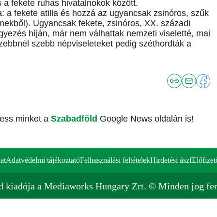
 a fekete ruhás hivatalnokok között.
: a fekete atilla és hozzá az ugyancsak zsinóros, szűk
lmekből). Ugyancsak fekete, zsinóros, XX. századi
yezés híján, már nem válhattak nemzeti viseletté, mai
szebbnél szebb népviseleteket pedig széthordták a
vess minket a
Szabadföld
Google News oldalán is!
at
Adatvédelmi tájékoztató
Felhasználási feltételek
Hirdetési ászf
Előfizet
d kiadója a Mediaworks Hungary Zrt. © Minden jog fen