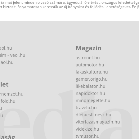
rtalmat jelent minden olvasó számára. Egyedülálló elérést, országos lefedettsége
 biztosít. Folyamatosan keressük az új irányokat és fejlődési lehetőségeket. Ez j
Magazin
aol.hu
ém - veol.hu
astronet.hu
zaol.hu
automotor.hu
lakaskultura.hu
gamer.origo.hu
let
likebalaton.hu
napidoktor.hu
rnemzet.hu
mindmegette.hu
fold.hu
travelo.hu
hu
dietaesfitnesz.hu
hu
vitorlazasmagazin.hu
videkize.hu
daság
tvmusor.hu