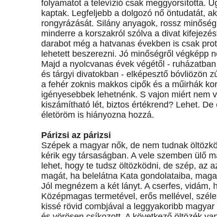
folyamatot a televízió csak meggyorsította. 
kaptak. Legfeljebb a dolgozó nő öntudatát, ak
rongyrázását. Silány anyagok, rossz minőségű
minderre a korszakról szólva a divat kifejez
darabot még a hatvanas években is csak prote
lehetett beszerezni. Jó minőségről végképp n
Majd a nyolcvanas évek végétől - ruházatban
és tárgyi divatokban - elképesztő bóvliözön z
a fehér zoknis makkos cipők és a műirhák korá
igényesebbek lehetnénk. S vajon miért nem 
kiszámítható lét, biztos értékrend? Lehet. De
életöröm is hiányozna hozzá.
Párizsi az párizsi
Szépek a magyar nők, de nem tudnak öltözköd
kérik egy társaságban. A vele szemben ülő mag
lehet, hogy te tudsz öltözködni, de szép, az
magát, ha belelátna Kata gondolataiba, maga
Jól megnézem a két lányt. A cserfes, vidám, 
Középmagas termetével, erős mellével, széles
kissé rövid combjával a leggyakoribb magyar nő
és vörösen csíkozott. A következő öltözék van 