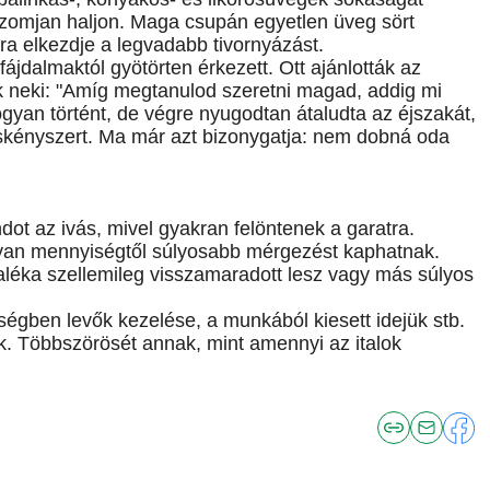
szomjan haljon. Maga csupán egyetlen üveg sört
újra elkezdje a legvadabb tivornyázást.
fájdalmaktól gyötörten érkezett. Ott ajánlották az
 neki: "Amíg megtanulod szeretni magad, addig mi
yan történt, de végre nyugodtan átaludta az éjszakát,
áskényszert. Ma már azt bizonygatja: nem dobná oda
dot az ivás, mivel gyakran felöntenek a garatra.
lyan mennyiségtől súlyosabb mérgezést kaphatnak.
aléka szellemileg visszamaradott lesz vagy más súlyos
ségben levők kezelése, a munkából kiesett idejük stb.
nak. Többszörösét annak, mint amennyi az italok