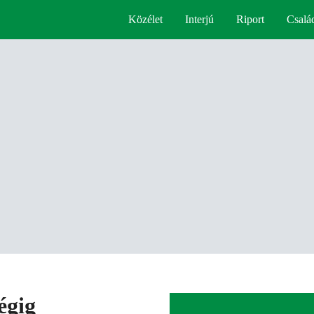
Közélet
Interjú
Riport
Csalá
égig