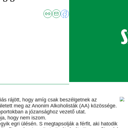
iás rájött, hogy amíg csak beszélgetnek az
zületett meg az Anonim Alkoholisták (AA) közössége.
portokban a józansághoz vezető utat.
pja, hogy nem iszom.
yik egri ülésén. S megtapsolják a férfit, aki hatodik