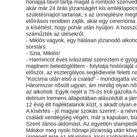
hónapja távol tartja magát a romboló szenvedél
akár már 24 órás józanságért kis emléklapocs
születésnapot tartanak, s az ünneplésre megh
előírásos rendben zajlik, akár egy ceremónia. 
a kísértést, hogy pohár után nyúljon. A hossz
száműzték az ülésekről.
- Miklós vagyok, egy hálásan józanodó alkohol
sorstárs.
- Szia, Miklós!
- Harmincöt éves ivászattal szereztem e gyóg
majdnem beledöglöttem - folytatja históriáját 
először, az esztergályos segédlevele feletti n
"Kocsma után első a család" - mondogatta vic
Háromszor nősült ugyan, ám mindig olyan nő
az alkoholt. Egyik nejét a 75-ös troli gázolta
delirium tremens állapotában alászédült a jár
12 évig élt hajléktalanok közt, s akadt olyan 
A kísértés - jó magyar szokás szerint - a név
családi vendégség végén, már a kapuban, búcs
Szent János-áldomást. Az egyetlen stampedli ti
Máskor meg nyolc hónapi józanság után követ
ünnepelt erre az alkalomra, kicsi szobájában