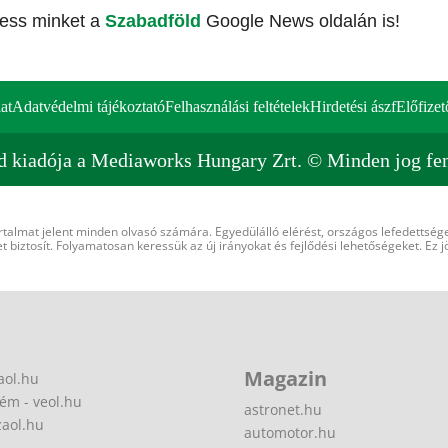
vess minket a
Szabadföld
Google News oldalán is!
at
Adatvédelmi tájékoztató
Felhasználási feltételek
Hirdetési ászf
Előfizet
d kiadója a Mediaworks Hungary Zrt. © Minden jog fen
rtalmat jelent minden olvasó számára. Egyedülálló elérést, országos lefedettsége
 biztosít. Folyamatosan keressük az új irányokat és fejlődési lehetőségeket. Ez j
Magazin
aol.hu
ém - veol.hu
astronet.hu
zaol.hu
automotor.hu