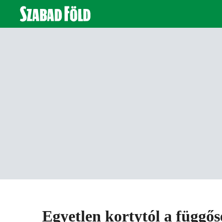
Egyetlen kortytól a függős