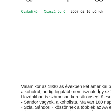
Családi kör
Császár Jenő
2007. 02. 16. péntek
Valamikor az 1930-as években két amerikai p
alkoholról, addig legalább nem isznak. Így s
Hazánkban is számosan keresik önsegítő cso
- Sándor vagyok, alkoholista. Ma van 160 na
- Szia, Sándor! - köszönnek a többiek az AA eg