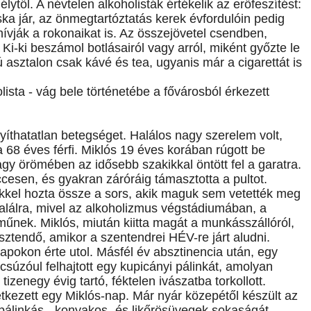
ytől. A névtelen alkoholisták értékelik az erőfeszítést:
ka jár, az önmegtartóztatás kerek évfordulóin pedig
ívják a rokonaikat is. Az összejövetel csendben,
Ki-ki beszámol botlásairól vagy arról, miként győzte le
ú asztalon csak kávé és tea, ugyanis már a cigarettát is
ista - vág bele történetébe a fővárosból érkezett
yíthatatlan betegséget. Halálos nagy szerelem volt,
a 68 éves férfi. Miklós 19 éves korában rúgott be
agy örömében az idősebb szakikkal öntött fel a garatra.
cesen, és gyakran záróráig támasztotta a pultot.
kkel hozta össze a sors, akik maguk sem vetették meg
 halálra, mivel az alkoholizmus végstádiumában, a
műnek. Miklós, miután kiitta magát a munkásszállóról,
esztendő, amikor a szentendrei HÉV-re járt aludni.
napokon érte utol. Másfél év absztinencia után, egy
úzóul felhajtott egy kupicányi pálinkát, amolyan
zenegy évig tartó, féktelen ivászatba torkollott.
kezett egy Miklós-nap. Már nyár közepétől készült az
 pálinkás-, konyakos- és likőrösüvegek sokaságát