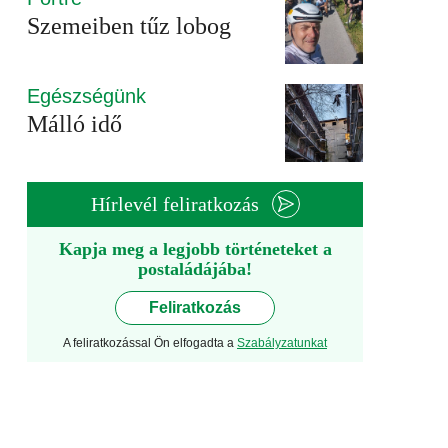
Szemeiben tűz lobog
Egészségünk
Málló idő
Hírlevél feliratkozás
Kapja meg a legjobb történeteket a
postaládájába!
Feliratkozás
A feliratkozással Ön elfogadta a
Szabályzatunkat