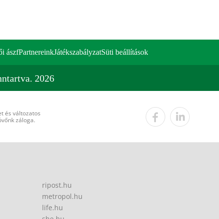
ői ászf
Partnereink
Játékszabályzat
Süti beállítások
ntartva. 2026
t és változatos
övőnk záloga.
ripost.hu
metropol.hu
life.hu
she.hu