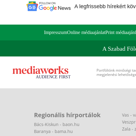
A legfrissebb hírekért kö
Impresszum
Online médiaajánlat
Print médiaajánl
A Szabad Föl
Portfóliónk minőségi ta
megjelenési lehetőséget
Regionális hírportálok
Vas - v
Veszpr
Bács-Kiskun - baon.hu
Zala - 
Baranya - bama.hu