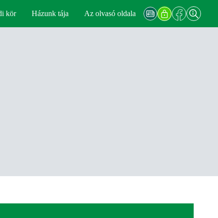
di kör
Házunk tája
Az olvasó oldala