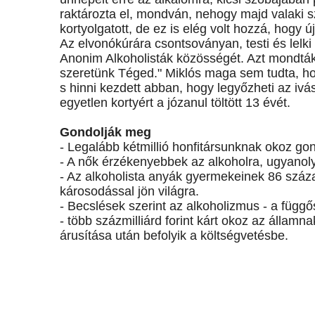
raktározta el, mondván, nehogy majd valaki 
kortyolgatott, de ez is elég volt hozzá, hogy 
Az elvonókúrára csontsoványan, testi és lelki 
Anonim Alkoholisták közösségét. Azt mondták
szeretünk Téged." Miklós maga sem tudta, hog
s hinni kezdett abban, hogy legyőzheti az iv
egyetlen kortyért a józanul töltött 13 évét.
Gondolják meg
- Legalább kétmillió honfitársunknak okoz gon
- A nők érzékenyebbek az alkoholra, ugyano
- Az alkoholista anyák gyermekeinek 86 száz
károsodással jön világra.
- Becslések szerint az alkoholizmus - a függő
- több százmilliárd forint kárt okoz az állam
árusítása után befolyik a költségvetésbe.