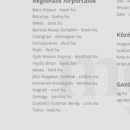
Regionális hírportálok
Vas - v
Veszpr
Bács-Kiskun - baon.hu
Zala - 
Baranya - bama.hu
Békés - beol.hu
Borsod-Abaúj-Zemplén - boon.hu
Közé
Csongrád - delmagyar.hu
Dunaújváros - duol.hu
magya
Fejér - feol.hu
szabad
Győr-Moson-Sopron - kisalfold.hu
hirtv.
Hajdú-Bihar - haon.hu
origo.
Heves - heol.hu
Jász-Nagykun-Szolnok - szoljon.hu
Komárom-Esztergom - kemma.hu
Gaz
Nógrád - nool.hu
vg.hu
Somogy - sonline.hu
agroke
Szabolcs-Szatmár-Bereg - szon.hu
Tolna - teol.hu