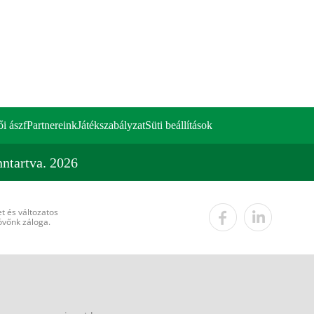
ői ászf
Partnereink
Játékszabályzat
Süti beállítások
ntartva. 2026
t és változatos
övőnk záloga.