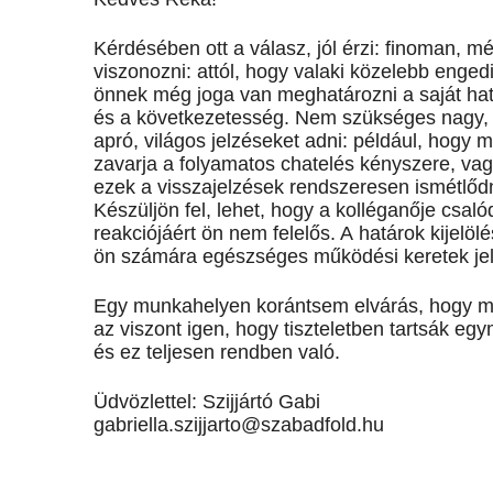
Kérdésében ott a válasz, jól érzi: finoman, 
viszonozni: attól, hogy valaki közelebb enge
önnek még joga van meghatározni a saját hatá
és a következetesség. Nem szükséges nagy,
apró, világos jelzéseket adni: például, hogy 
zavarja a folyamatos chatelés kényszere, va
ezek a visszajelzések rendszeresen ismétlődn
Készüljön fel, lehet, hogy a kolléganője csal
reakciójáért ön nem felelős. A határok kijelöl
ön számára egészséges működési keretek je
Egy munkahelyen korántsem elvárás, hogy min
az viszont igen, hogy tiszteletben tartsák egy
és ez teljesen rendben való.
Üdvözlettel: Szijjártó Gabi
gabriella.szijjarto@szabadfold.hu