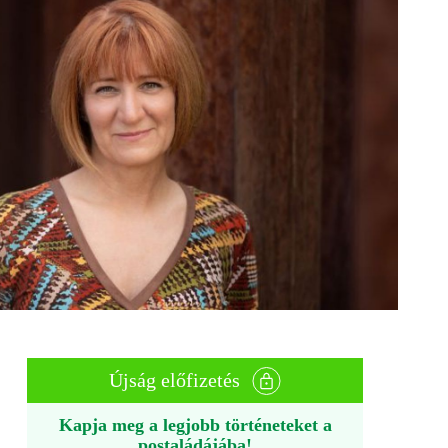
Újság előfizetés
Kapja meg a legjobb történeteket a
postaládájába!