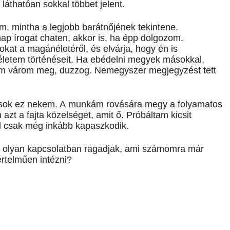
láthatóan sokkal többet jelent.
, mintha a legjobb barátnőjének tekintene.
p írogat chaten, akkor is, ha épp dolgozom.
t a magánéletéről, és elvárja, hogy én is
letem történéseit. Ha ebédelni megyek másokkal,
em várom meg, duzzog. Nemegyszer megjegyzést tett
sok ez nekem. A munkám rovására megy a folyamatos
azt a fajta közelséget, amit ő. Próbáltam kicsit
től csak még inkább kapaszkodik.
gy olyan kapcsolatban ragadjak, ami számomra már
értelműen intézni?