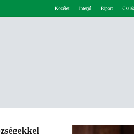
Közélet
Interjú
Riport
Csalá
zségekkel