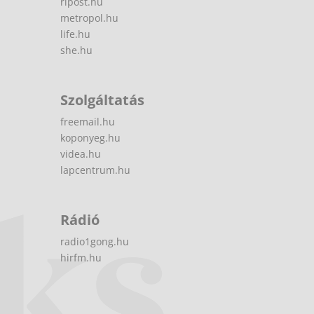
ripost.hu
metropol.hu
life.hu
she.hu
Szolgáltatás
freemail.hu
koponyeg.hu
videa.hu
lapcentrum.hu
Rádió
radio1gong.hu
hirfm.hu