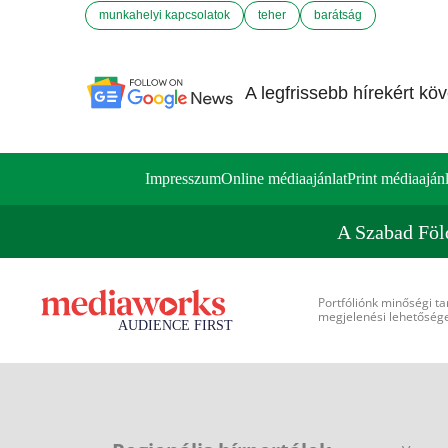
munkahelyi kapcsolatok
teher
barátság
A legfrissebb hírekért kö
Impresszum
Online médiaajánlat
Print médiaajánl
A Szabad Föl
Portfóliónk minőségi ta
megjelenési lehetőséget