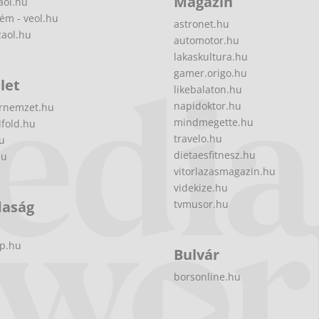
Magazin
aol.hu
ém - veol.hu
astronet.hu
zaol.hu
automotor.hu
lakaskultura.hu
gamer.origo.hu
let
likebalaton.hu
napidoktor.hu
rnemzet.hu
mindmegette.hu
fold.hu
travelo.hu
hu
dietaesfitnesz.hu
hu
vitorlazasmagazin.hu
videkize.hu
daság
tvmusor.hu
p.hu
Bulvár
borsonline.hu