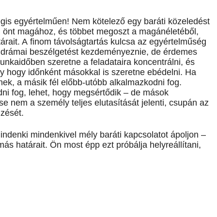
mégis egyértelműen! Nem kötelező egy baráti közeledést
di önt magához, és többet megoszt a magánéletéből,
rait. A finom távolságtartás kulcsa az egyértelműség
 drámai beszélgetést kezdeményeznie, de érdemes
munkaidőben szeretne a feladataira koncentrálni, és
gy hogy időnként másokkal is szeretne ebédelni. Ha
ek, a másik fél előbb-utóbb alkalmazkodni fog.
ódni fog, lehet, hogy megsértődik – de mások
ése nem a személy teljes elutasítását jelenti, csupán az
lzését.
denki mindenkivel mély baráti kapcsolatot ápoljon –
más határait. Ön most épp ezt próbálja helyreállítani,