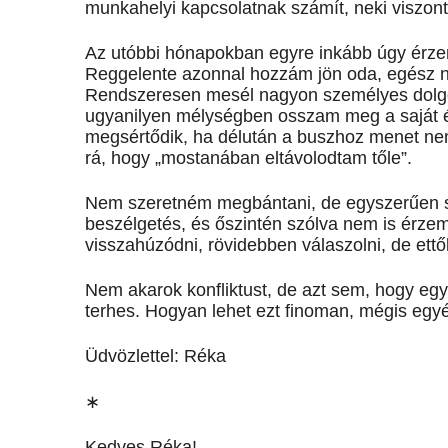
munkahelyi kapcsolatnak számít, neki viszont 
Az utóbbi hónapokban egyre inkább úgy érzem
Reggelente azonnal hozzám jön oda, egész na
Rendszeresen mesél nagyon személyes dolgoka
ugyanilyen mélységben osszam meg a saját é
megsértődik, ha délután a buszhoz menet n
rá, hogy „mostanában eltávolodtam tőle”.
Nem szeretném megbántani, de egyszerűen 
beszélgetés, és őszintén szólva nem is érzem 
visszahúzódni, rövidebben válaszolni, de et
Nem akarok konfliktust, de azt sem, hogy e
terhes. Hogyan lehet ezt finoman, mégis egy
Üdvözlettel: Réka
∗
Kedves Réka!