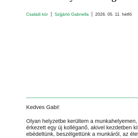
Családi kör
Szijjártó Gabriella
2026. 05. 11. hétfő
Kedves Gabi!
Olyan helyzetbe kerültem a munkahelyemen, 
érkezett egy új kolléganő, akivel kezdetben k
ebédeltünk, beszélgettünk a munkáról, az él