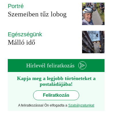
Portré
Szemeiben tűz lobog
Egészségünk
Málló idő
Hírlevél feliratkozás
Kapja meg a legjobb történeteket a
postaládájába!
Feliratkozás
A feliratkozással Ön elfogadta a
Szabályzatunkat