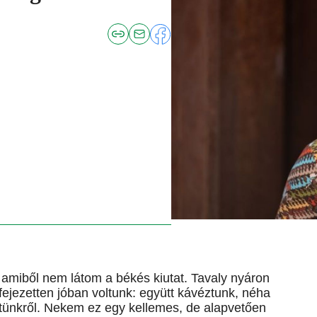
amiből nem látom a békés kiutat. Tavaly nyáron
ifejezetten jóban voltunk: együtt kávéztunk, néha
etünkről. Nekem ez egy kellemes, de alapvetően