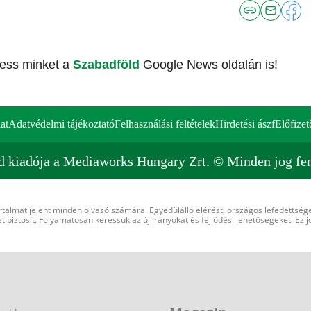
vess minket a
Szabadföld
Google News oldalán is!
at
Adatvédelmi tájékoztató
Felhasználási feltételek
Hirdetési ászf
Előfizet
d kiadója a Mediaworks Hungary Zrt. © Minden jog fen
rtalmat jelent minden olvasó számára. Egyedülálló elérést, országos lefedettsége
 biztosít. Folyamatosan keressük az új irányokat és fejlődési lehetőségeket. Ez j