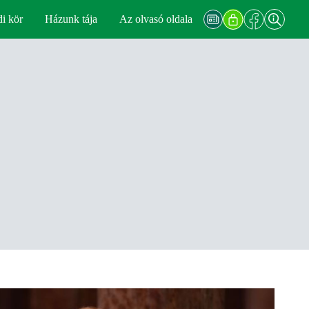
di kör
Házunk tája
Az olvasó oldala