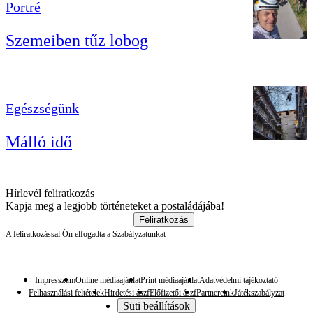
Portré
Szemeiben tűz lobog
Egészségünk
Málló idő
Hírlevél feliratkozás
Kapja meg a legjobb történeteket a postaládájába!
Feliratkozás
A feliratkozással Ön elfogadta a
Szabályzatunkat
Impresszum
Online médiaajánlat
Print médiaajánlat
Adatvédelmi tájékoztató
Felhasználási feltételek
Hirdetési ászf
Előfizetői ászf
Partnereink
Játékszabályzat
Süti beállítások