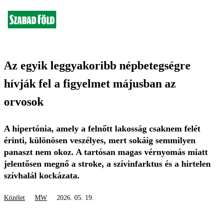
Az egyik leggyakoribb népbetegségre
hívják fel a figyelmet májusban az
orvosok
A hipertónia, amely a felnőtt lakosság csaknem felét
érinti, különösen veszélyes, mert sokáig semmilyen
panaszt nem okoz. A tartósan magas vérnyomás miatt
jelentősen megnő a stroke, a szívinfarktus és a hirtelen
szívhalál kockázata.
Közélet
MW
2026. 05. 19.