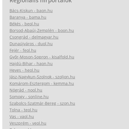
Regionális hírportálok
Bács-Kiskun - baon.hu
Baranya - bama.hu
Békés - beol.hu
Borsod-Abaúj-Zemplén - boon.hu
Csongrád - delmagyar.hu
Dunaújváros - duol.hu
Fejér - feol.hu
Győr-Moson-Sopron - kisalfold.hu
Hajdú-Bihar - haon.hu
Heves - heol.hu
Jász-Nagykun-Szolnok - szoljon.hu
Komárom-Esztergom - kemma.hu
Nógrád - nool.hu
Somogy - sonline.hu
Szabolcs-Szatmár-Bereg - szon.hu
Tolna - teol.hu
Vas - vaol.hu
Veszprém - veol.hu