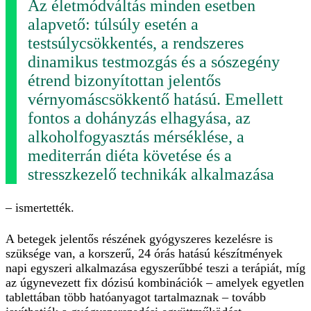
Az életmódváltás minden esetben
alapvető: túlsúly esetén a
testsúlycsökkentés, a rendszeres
dinamikus testmozgás és a sószegény
étrend bizonyítottan jelentős
vérnyomáscsökkentő hatású. Emellett
fontos a dohányzás elhagyása, az
alkoholfogyasztás mérséklése, a
mediterrán diéta követése és a
stresszkezelő technikák alkalmazása
– ismertették.
A betegek jelentős részének gyógyszeres kezelésre is
szüksége van, a korszerű, 24 órás hatású készítmények
napi egyszeri alkalmazása egyszerűbbé teszi a terápiát, míg
az úgynevezett fix dózisú kombinációk – amelyek egyetlen
tablettában több hatóanyagot tartalmaznak – tovább