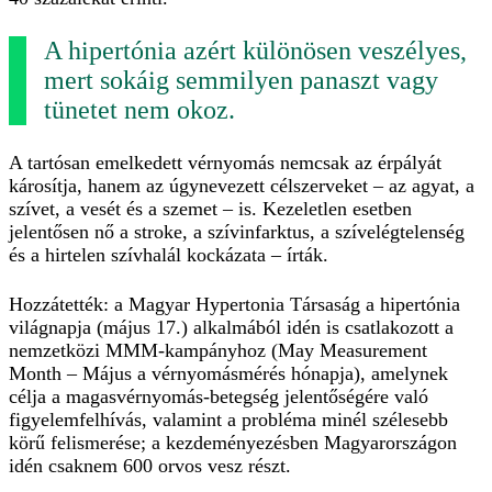
A hipertónia azért különösen veszélyes,
mert sokáig semmilyen panaszt vagy
tünetet nem okoz.
A tartósan emelkedett vérnyomás nemcsak az érpályát
károsítja, hanem az úgynevezett célszerveket – az agyat, a
szívet, a vesét és a szemet – is. Kezeletlen esetben
jelentősen nő a stroke, a szívinfarktus, a szívelégtelenség
és a hirtelen szívhalál kockázata – írták.
Hozzátették: a Magyar Hypertonia Társaság a hipertónia
világnapja (május 17.) alkalmából idén is csatlakozott a
nemzetközi MMM-kampányhoz (May Measurement
Month – Május a vérnyomásmérés hónapja), amelynek
célja a magasvérnyomás-betegség jelentőségére való
figyelemfelhívás, valamint a probléma minél szélesebb
körű felismerése; a kezdeményezésben Magyarországon
idén csaknem 600 orvos vesz részt.