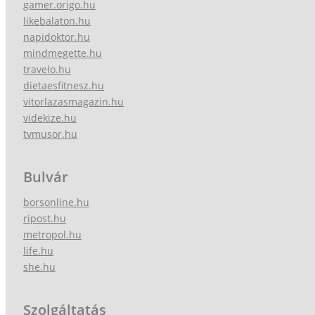
gamer.origo.hu
likebalaton.hu
napidoktor.hu
mindmegette.hu
travelo.hu
dietaesfitnesz.hu
vitorlazasmagazin.hu
videkize.hu
tvmusor.hu
Bulvár
borsonline.hu
ripost.hu
metropol.hu
life.hu
she.hu
Szolgáltatás