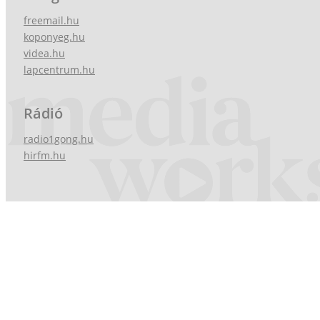
freemail.hu
koponyeg.hu
videa.hu
lapcentrum.hu
Rádió
radio1gong.hu
hirfm.hu