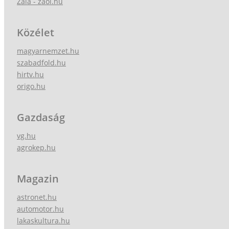
Zala - zaol.hu
Közélet
magyarnemzet.hu
szabadfold.hu
hirtv.hu
origo.hu
Gazdaság
vg.hu
agrokep.hu
Magazin
astronet.hu
automotor.hu
lakaskultura.hu