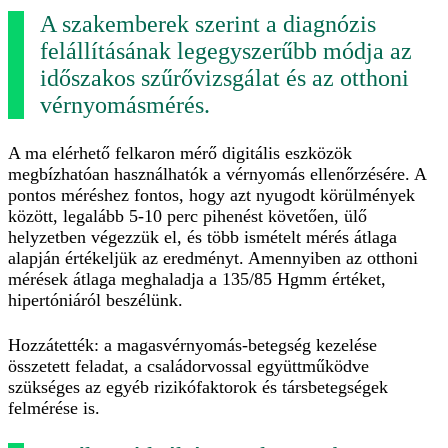
A szakemberek szerint a diagnózis
felállításának legegyszerűbb módja az
időszakos szűrővizsgálat és az otthoni
vérnyomásmérés.
A ma elérhető felkaron mérő digitális eszközök
megbízhatóan használhatók a vérnyomás ellenőrzésére. A
pontos méréshez fontos, hogy azt nyugodt körülmények
között, legalább 5-10 perc pihenést követően, ülő
helyzetben végezzük el, és több ismételt mérés átlaga
alapján értékeljük az eredményt. Amennyiben az otthoni
mérések átlaga meghaladja a 135/85 Hgmm értéket,
hipertóniáról beszélünk.
Hozzátették: a magasvérnyomás-betegség kezelése
összetett feladat, a családorvossal együttműködve
szükséges az egyéb rizikófaktorok és társbetegségek
felmérése is.