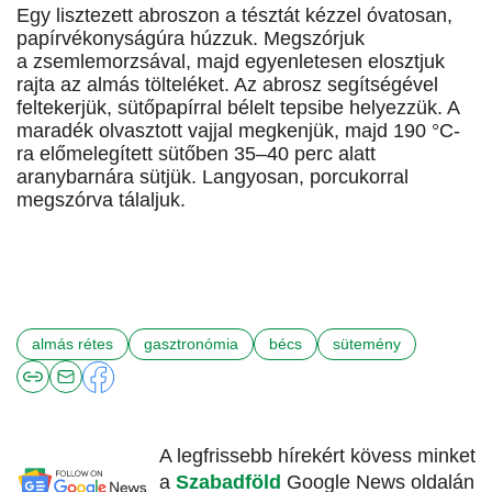
Egy lisztezett abroszon a tésztát kézzel óvatosan,
papírvékonyságúra húzzuk. Megszórjuk
a zsemlemorzsával, majd egyenletesen elosztjuk
rajta az almás tölteléket. Az abrosz segítségével
feltekerjük, sütőpapírral bélelt tepsibe helyezzük. A
maradék olvasztott vajjal megkenjük, majd 190 °C-
ra előmelegített sütőben 35–40 perc alatt
aranybarnára sütjük. Langyosan, porcukorral
megszórva tálaljuk.
almás rétes
gasztronómia
bécs
sütemény
A legfrissebb hírekért kövess minket
a
Szabadföld
Google News oldalán