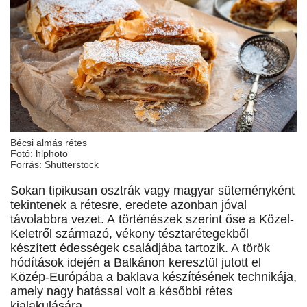
Bécsi almás rétes
Fotó: hlphoto
Forrás: Shutterstock
Sokan tipikusan osztrák vagy magyar süteményként
tekintenek a rétesre, eredete azonban jóval
távolabbra vezet. A történészek szerint őse a Közel-
Keletről származó, vékony tésztarétegekből
készített édességek családjába tartozik. A török
hódítások idején a Balkánon keresztül jutott el
Közép-Európába a baklava készítésének technikája,
amely nagy hatással volt a későbbi rétes
kialakulására.