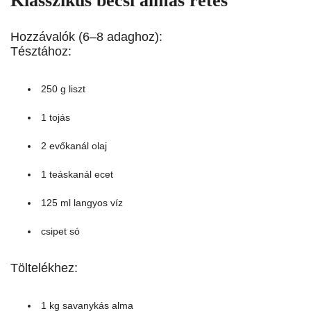
Klasszikus bécsi almás rétes
Hozzávalók (6–8 adaghoz):
Tésztához:
250 g liszt
1 tojás
2 evőkanál olaj
1 teáskanál ecet
125 ml langyos víz
csipet só
Töltelékhez:
1 kg savanykás alma