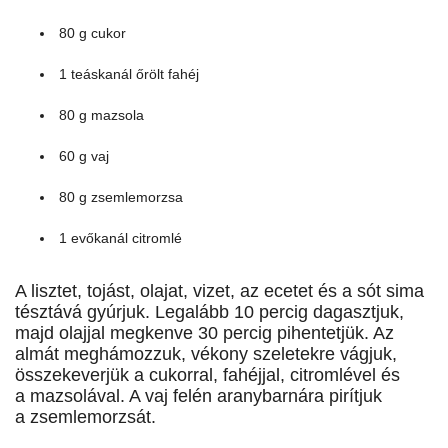
80 g cukor
1 teáskanál őrölt fahéj
80 g mazsola
60 g vaj
80 g zsemlemorzsa
1 evőkanál citromlé
A lisztet, tojást, olajat, vizet, az ecetet és a sót sima
tésztává gyúrjuk. Legalább 10 percig dagasztjuk,
majd olajjal megkenve 30 percig pihentetjük. Az
almát meghámozzuk, vékony szeletekre vágjuk,
összekeverjük a cukorral, fahéjjal, citromlével és
a mazsolával. A vaj felén arany­bar­nára pirítjuk
a zsemlemorzsát.