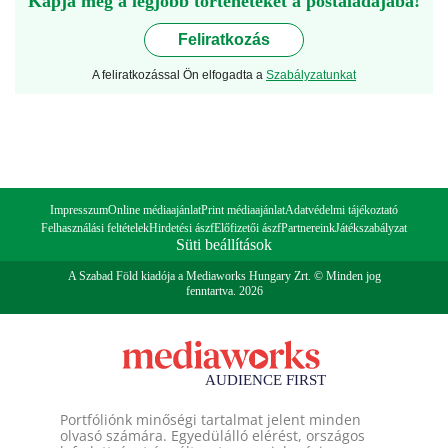
Kapja meg a legjobb történeteket a postaládájába!
Feliratkozás
A feliratkozással Ön elfogadta a
Szabályzatunkat
Impresszum
Online médiaajánlat
Print médiaajánlat
Adatvédelmi tájékoztató
Felhasználási feltételek
Hirdetési ászf
Előfizetői ászf
Partnereink
Játékszabályzat
Süti beállítások
A Szabad Föld kiadója a Mediaworks Hungary Zrt. © Minden jog
fenntartva. 2026
Portfóliónk minőségi tartalmat jelent minden
olvasó számára. Egyedülálló elérést, országos