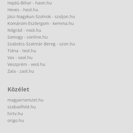
Hajdú-Bihar - haon.hu
Heves - heol.hu
Jász-Nagykun-Szolnok - szoljon.hu
Komárom-Esztergom - kemma.hu
Nógrád - nool.hu
Somogy - sonline.hu
Szabolcs-Szatmár-Bereg - szon.hu
Tolna - teol.hu
Vas - vaol.hu
Veszprém - veol.hu
Zala - zaol.hu
Közélet
magyarnemzet.hu
szabadfold.hu
hirtv.hu
origo.hu