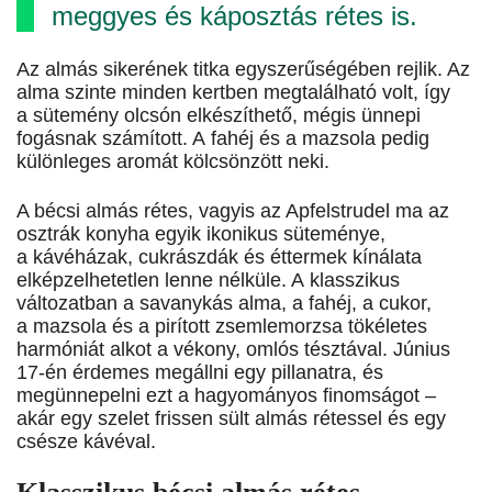
meggyes és káposztás rétes is.
Az almás sikerének titka egyszerűségében rejlik. Az
alma szinte minden kertben megtalálható volt, így
a sütemény olcsón elkészíthető, mégis ünnepi
fogásnak számított. A fahéj és a mazsola pedig
különleges aromát kölcsönzött neki.
A bécsi almás rétes, vagyis az Apfelstrudel ma az
osztrák konyha egyik ikonikus süteménye,
a kávéházak, cukrászdák és éttermek kínálata
elképzelhetetlen lenne nélküle. A klasszikus
változatban a savanykás alma, a fahéj, a cukor,
a mazsola és a pirított zsemlemorzsa tökéletes
harmóniát alkot a vékony, omlós tésztával. Június
17-én érdemes megállni egy pillanatra, és
megünnepelni ezt a hagyományos finomságot –
akár egy szelet frissen sült almás rétessel és egy
csésze kávéval.