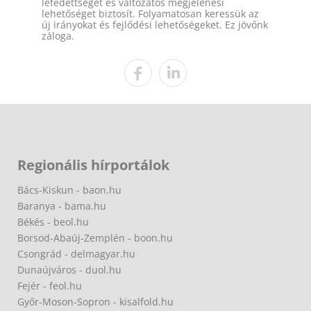
lefedettséget és változatos megjelenési
lehetőséget biztosít. Folyamatosan keressük az
új irányokat és fejlődési lehetőségeket. Ez jövőnk
záloga.
Regionális hírportálok
Bács-Kiskun - baon.hu
Baranya - bama.hu
Békés - beol.hu
Borsod-Abaúj-Zemplén - boon.hu
Csongrád - delmagyar.hu
Dunaújváros - duol.hu
Fejér - feol.hu
Győr-Moson-Sopron - kisalfold.hu