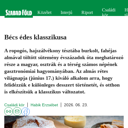
Családi
H
Közélet
Interjú
Riport
kör
tá
Bécs édes klasszikusa
A ropogós, hajszálvékony tésztába burkolt, fahéjas
almával töltött sütemény évszázadok óta meghatározó
része a magyar, osztrák és a térség számos népének
gasztronómiai hagyományában. Az almás rétes
világnapja (június 17.) kiváló alkalom arra, hogy
felidézzük e különleges desszert történetét, és otthon
is elkészítsük a klasszikus változatot.
Családi kör
Habik Erzsébet
2026. 06. 23.