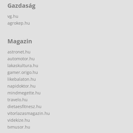
Gazdaság
vg.hu
agrokep.hu
Magazin
astronet.hu
automotor.hu
lakaskultura.hu
gamer.origo.hu
likebalaton.hu
napidoktor.hu
mindmegette.hu
travelo.hu
dietaesfitnesz.hu
vitorlazasmagazin.hu
videkize.hu
tvmusor.hu