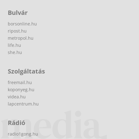
Bulvár
borsonline.hu
ripost.hu
metropol.hu
life.hu
she.hu
Szolgáltatás
freemail.hu
koponyeg.hu
videa.hu
lapcentrum.hu
Rádió
radio1gong.hu