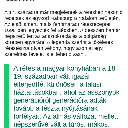
A 17. századra már megjelentek a réteshez hasonló
receptek az egykori Habsburg Birodalom területén.
Az első ismert, ma is fennmaradt rétesreceptet
1696-ban jegyezték fel Bécsben. A desszert hamar
népszerű lett az arisztokrácia és a polgárság
körében egyaránt. A legenda szerint a tökéletes
rétestészta olyan vékony, hogy azon át egy
szerelmes levelet is el lehet olvasni.
A rétes a magyar konyhában a 18–
19. században vált igazán
elterjedtté, különösen a falusi
háztartásokban, ahol az asszonyok
generációról generációra adták
tovább a tészta nyújtásának
fortélyait. Az almás változat mellett
népszerűvé vált a túrós, mákos,