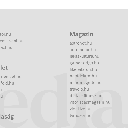
Magazin
aol.hu
ém - veol.hu
astronet.hu
zaol.hu
automotor.hu
lakaskultura.hu
gamer.origo.hu
let
likebalaton.hu
napidoktor.hu
rnemzet.hu
mindmegette.hu
fold.hu
travelo.hu
hu
dietaesfitnesz.hu
hu
vitorlazasmagazin.hu
videkize.hu
daság
tvmusor.hu