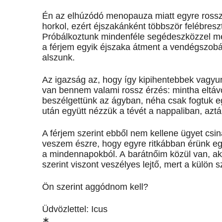
Én az elhúzódó menopauza miatt egyre rossz
horkol, ezért éjszakánként többször felébresz
Próbálkoztunk mindenféle segédeszközzel meg
a férjem egyik éjszaka átment a vendégszobá
alszunk.
Az igazság az, hogy így kipihentebbek vagyu
van bennem valami rossz érzés: mintha eltá
beszélgettünk az ágyban, néha csak fogtuk e
után együtt nézzük a tévét a nappaliban, azt
A férjem szerint ebből nem kellene ügyet csin
veszem észre, hogy egyre ritkábban érünk e
a mindennapokból. A barátnőim közül van, aki
szerint viszont veszélyes lejtő, mert a külön 
Ön szerint aggódnom kell?
Üdvözlettel: Icus
∗