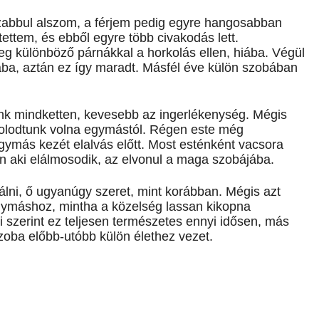
abbul alszom, a férjem pedig egyre hangosabban
tettem, és ebből egyre több civakodás lett.
 különböző párnákkal a horkolás ellen, hiába. Végül
ba, aztán ez így maradt. Másfél éve külön szobában
nk mindketten, kevesebb az ingerlékenység. Mégis
volodtunk volna egymástól. Régen este még
gymás kezét elalvás előtt. Most esténként vacsora
án aki elálmosodik, az elvonul a maga szobájába.
álni, ő ugyanúgy szeret, mint korábban. Mégis azt
gymáshoz, mintha a közelség lassan kikopna
 szerint ez teljesen természetes ennyi idősen, más
szoba előbb-utóbb külön élethez vezet.