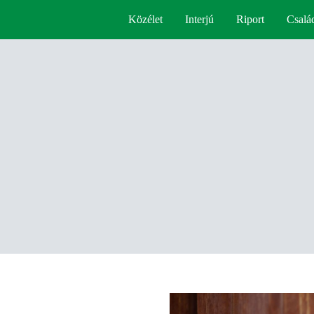
Közélet
Interjú
Riport
Csalá