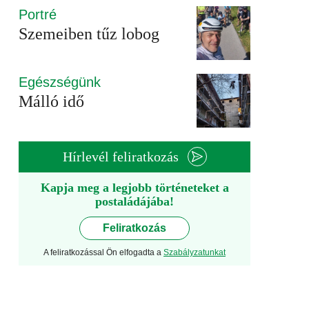
Portré
Szemeiben tűz lobog
Egészségünk
Málló idő
Hírlevél feliratkozás
Kapja meg a legjobb történeteket a
postaládájába!
Feliratkozás
A feliratkozással Ön elfogadta a
Szabályzatunkat