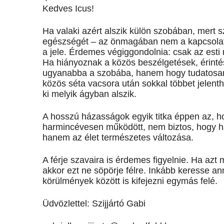
Kedves Icus!
Ha valaki azért alszik külön szobában, mert 
egészségét – az önmagában nem a kapcsola
a jele. Érdemes végiggondolnia: csak az esti r
Ha hiányoznak a közös beszélgetések, érinté
ugyanabba a szobába, hanem hogy tudatosan t
közös séta vacsora után sokkal többet jelent
ki melyik ágyban alszik.
A hosszú házasságok egyik titka éppen az, hog
harmincévesen működött, nem biztos, hogy 
hanem az élet természetes változása.
A férje szavaira is érdemes figyelnie. Ha azt
akkor ezt ne söpörje félre. Inkább keresse an
körülmények között is kifejezni egymás felé.
Üdvözlettel: Szijjártó Gabi