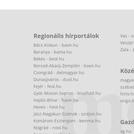
Regionális hírportálok
Vas - v
Veszpr
Bács-Kiskun - baon.hu
Zala - 
Baranya - bama.hu
Békés - beol.hu
Borsod-Abaúj-Zemplén - boon.hu
Közé
Csongrád - delmagyar.hu
Dunaújváros - duol.hu
magya
Fejér - feol.hu
szabad
Győr-Moson-Sopron - kisalfold.hu
hirtv.
Hajdú-Bihar - haon.hu
origo.
Heves - heol.hu
Jász-Nagykun-Szolnok - szoljon.hu
Komárom-Esztergom - kemma.hu
Gaz
Nógrád - nool.hu
vg.hu