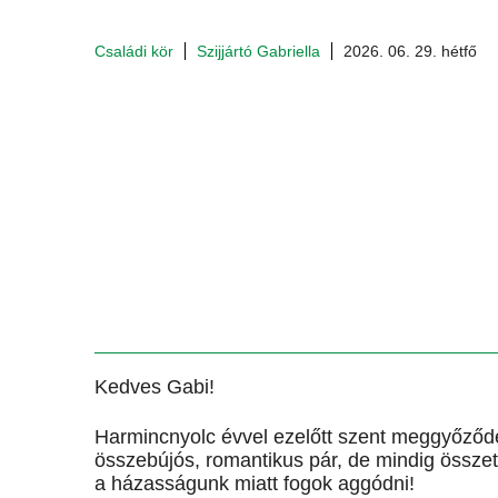
Családi kör
Szijjártó Gabriella
2026. 06. 29. hétfő
Kedves Gabi!
Harmincnyolc évvel ezelőtt szent meggyőződ
összebújós, romantikus pár, de mindig össze
a házasságunk miatt fogok aggódni!