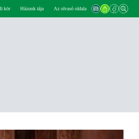
di kör
Házunk tája
Az olvasó oldala