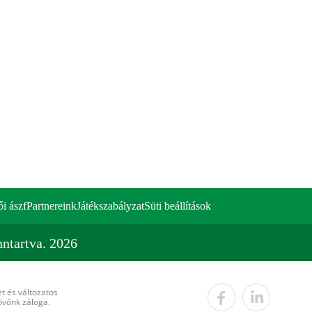
ői ászf
Partnereink
Játékszabályzat
Süti beállítások
ntartva. 2026
t és változatos
övőnk záloga.