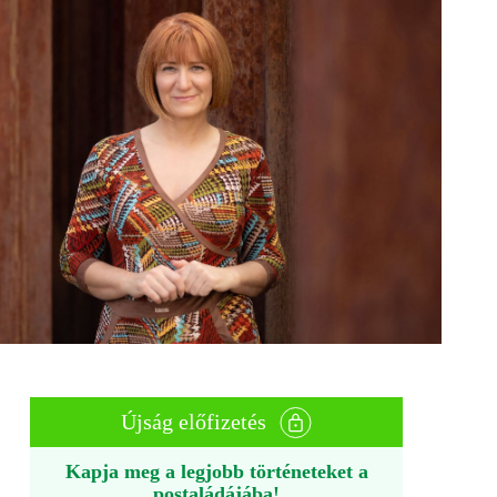
Újság előfizetés
Kapja meg a legjobb történeteket a
postaládájába!