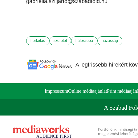
gabriella.szijjarto@szabadfold.hu
horkolás
szeretet
hálószoba
házasság
A legfrissebb hírekért kö
Impresszum
Online médiaajánlat
Print médiaajánl
A Szabad Föl
Portfóliónk minőségi ta
megjelenési lehetőséget