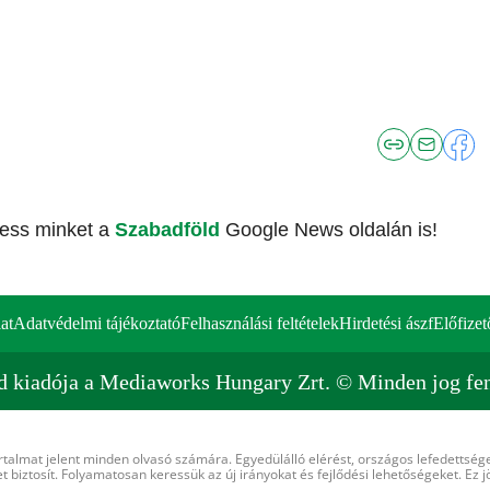
vess minket a
Szabadföld
Google News oldalán is!
at
Adatvédelmi tájékoztató
Felhasználási feltételek
Hirdetési ászf
Előfizet
d kiadója a Mediaworks Hungary Zrt. © Minden jog fen
rtalmat jelent minden olvasó számára. Egyedülálló elérést, országos lefedettsége
 biztosít. Folyamatosan keressük az új irányokat és fejlődési lehetőségeket. Ez j