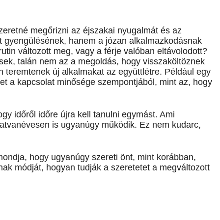
szeretné megőrizni az éjszakai nyugalmát és az
t gyengülésének, hanem a józan alkalmazkodásnak
utin változott meg, vagy a férje valóban eltávolodott?
sek, talán nem az a megoldás, hogy visszaköltöznek
eremtenek új alkalmakat az együttlétre. Például egy
het a kapcsolat minősége szempontjából, mint az, hogy
y időről időre újra kell tanulni egymást. Ami
hatvanévesen is ugyanúgy működik. Ez nem kudarc,
 mondja, hogy ugyanúgy szereti önt, mint korábban,
nak módját, hogyan tudják a szeretetet a megváltozott