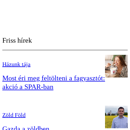
Friss hírek
Házunk tája
Most éri meg feltölteni a fagyasztót:
akció a SPAR-ban
Zöld Föld
Gazda a zöldben