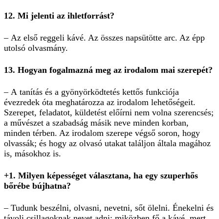
12. Mi jelenti az ihletforrást?
– Az első reggeli kávé. Az összes napsütötte arc. Az épp
utolsó olvasmány.
13. Hogyan fogalmazná meg az irodalom mai szerepét?
– A tanítás és a gyönyörködtetés kettős funkciója
évezredek óta meghatározza az irodalom lehetőségeit.
Szerepet, feladatot, küldetést előírni nem volna szerencsés;
a művészet a szabadság másik neve minden korban,
minden térben. Az irodalom szerepe végső soron, hogy
olvassák; és hogy az olvasó utakat találjon általa magához
is, másokhoz is.
+1. Milyen képességet választana, ha egy szuperhős
bőrébe bújhatna?
– Tudunk beszélni, olvasni, nevetni, sőt ölelni. Énekelni és
távoli csillagoknak nevet adni; miközben fő a kávé, mert