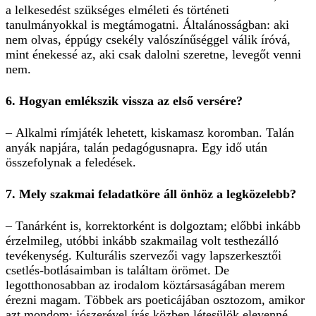
a lelkesedést szükséges elméleti és történeti
tanulmányokkal is megtámogatni. Általánosságban: aki
nem olvas, éppúgy csekély valószínűséggel válik íróvá,
mint énekessé az, aki csak dalolni szeretne, levegőt venni
nem.
6. Hogyan emlékszik vissza az első versére?
– Alkalmi rímjáték lehetett, kiskamasz koromban. Talán
anyák napjára, talán pedagógusnapra. Egy idő után
összefolynak a feledések.
7. Mely szakmai feladatköre áll önhöz a legközelebb?
– Tanárként is, korrektorként is dolgoztam; előbbi inkább
érzelmileg, utóbbi inkább szakmailag volt testhezálló
tevékenység. Kulturális szervezői vagy lapszerkesztői
csetlés-botlásaimban is találtam örömet. De
legotthonosabban az irodalom köztársaságában merem
érezni magam. Többek ars poeticájában osztozom, amikor
azt mondom: jószerével írás közben létesülök elevenné.