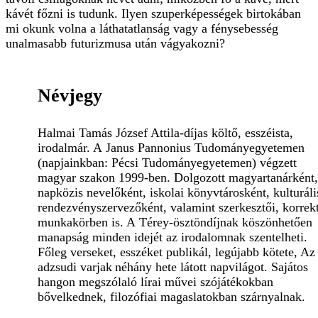
kávét főzni is tudunk. Ilyen szuperképességek birtokában
mi okunk volna a láthatatlanság vagy a fénysebesség
unalmasabb futurizmusa után vágyakozni?
Névjegy
Halmai Tamás József Attila-díjas költő, esszéista,
irodalmár. A Janus Pannonius Tudományegyetemen
(napjainkban: Pécsi Tudományegyetemen) végzett
magyar szakon 1999-ben. Dolgozott magyartanárként,
napközis nevelőként, iskolai könyvtárosként, kulturáli
rendezvényszervezőként, valamint szerkesztői, korrekt
munkakörben is. A Térey-ösztöndíjnak köszönhetően
manapság minden idejét az irodalomnak szentelheti.
Főleg verseket, esszéket publikál, legújabb kötete, Az
adzsudi varjak néhány hete látott napvilágot. Sajátos
hangon megszólaló lírai művei szójátékokban
bővelkednek, filozófiai magaslatokban szárnyalnak.