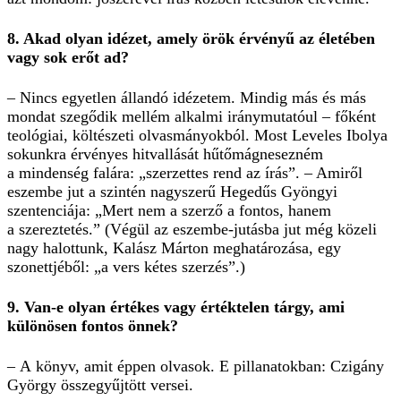
8. Akad olyan idézet, amely örök érvényű az életében
vagy sok erőt ad?
– Nincs egyetlen állandó idézetem. Mindig más és más
mondat szegődik mellém alkalmi iránymutatóul – főként
teológiai, költészeti olvasmányokból. Most Leveles Ibolya
sokunkra érvényes hitvallását hűtő­mágnesezném
a mindenség falára: „szerzettes rend az írás”. – Amiről
eszembe jut a szintén nagyszerű Hegedűs Gyöngyi
szentenciája: „Mert nem a szerző a fontos, hanem
a szereztetés.” (Végül az eszembe-jutásba jut még közeli
nagy halottunk, Kalász Márton meghatározása, egy
szonettjéből: „a vers kétes szerzés”.)
9. Van-e olyan értékes vagy értéktelen tárgy, ami
különösen fontos önnek?
– A könyv, amit éppen olvasok. E pillanatokban: Czigány
György összegyűjtött versei.