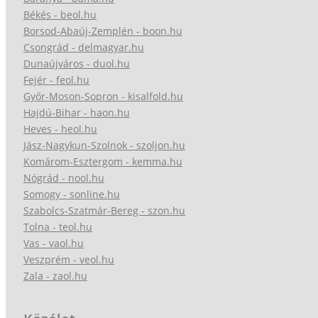
Békés - beol.hu
Borsod-Abaúj-Zemplén - boon.hu
Csongrád - delmagyar.hu
Dunaújváros - duol.hu
Fejér - feol.hu
Győr-Moson-Sopron - kisalfold.hu
Hajdú-Bihar - haon.hu
Heves - heol.hu
Jász-Nagykun-Szolnok - szoljon.hu
Komárom-Esztergom - kemma.hu
Nógrád - nool.hu
Somogy - sonline.hu
Szabolcs-Szatmár-Bereg - szon.hu
Tolna - teol.hu
Vas - vaol.hu
Veszprém - veol.hu
Zala - zaol.hu