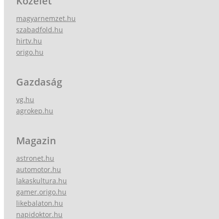
Közélet
magyarnemzet.hu
szabadfold.hu
hirtv.hu
origo.hu
Gazdaság
vg.hu
agrokep.hu
Magazin
astronet.hu
automotor.hu
lakaskultura.hu
gamer.origo.hu
likebalaton.hu
napidoktor.hu