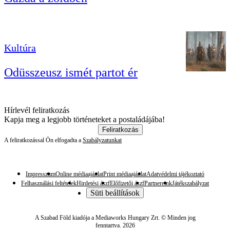
Kultúra
Odüsszeusz ismét partot ér
Hírlevél feliratkozás
Kapja meg a legjobb történeteket a postaládájába!
Feliratkozás
A feliratkozással Ön elfogadta a
Szabályzatunkat
Impresszum
Online médiaajánlat
Print médiaajánlat
Adatvédelmi tájékoztató
Felhasználási feltételek
Hirdetési ászf
Előfizetői ászf
Partnereink
Játékszabályzat
Süti beállítások
A Szabad Föld kiadója a Mediaworks Hungary Zrt. © Minden jog
fenntartva. 2026