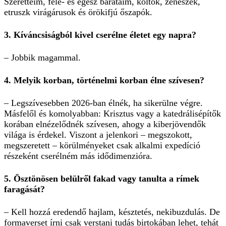
Szeretteim, fele- és egész barátaim, költők, zenészek,
etruszk virágárusok és örökifjú őszapók.
3. Kíváncsiságból kivel cserélne életet egy napra?
– Jobbik magammal.
4. Melyik korban, történelmi korban élne szívesen?
– Legszívesebben 2026-ban élnék, ha sikerülne végre.
Másfelől és komolyabban: Krisztus vagy a katedrálisépítők
korában elnézelődnék szívesen, ahogy a kiberjövendők
világa is érdekel. Viszont a jelenkori – megszokott,
megszeretett – körülményeket csak alkalmi expedíció
részeként cserélném más idődimenzióra.
5. Ösztönösen belülről fakad vagy tanulta a rímek
faragását?
– Kell hozzá eredendő hajlam, késztetés, nekibuzdulás. De
formaverset írni csak verstani tudás birtokában lehet, tehát