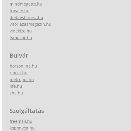
mindmegette.hu
travelo.hu
dietaesfitnesz.hu
vitorlazasmagazin.hu
videkize.hu
tvmusor.hu
Bulvár
borsonline.hu
ripost.hu
metropol.hu
life.hu
she.hu
Szolgáltatás
freemail.hu
koponyeg.hu