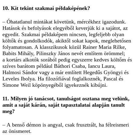
10. Kit tekint szakmai példaképének?
– Óhatatlanul mintákat követünk, mércékhez igazodunk.
Hatások és befolyások elegyéből keverjük ki a sajátot, az
egyedit. Szakmai példaképem nincsen, legfeljebb olyan
költők és gondolkodók, akiktől sokat kapok, meglehetősen
folyamatosan. A klasszikusok közül Rainer Maria Rilke,
Babits Mihály, Pilinszky János nevét említem örömmel;
a kortárs alkotók sorából pedig egyszerre kedves költőm és
szíves barátom pél­dául Báthori Csaba, Iancu Laura,
Halmosi Sándor vagy a már említett Hegedűs Gyöngyi és
Leveles Ibolya. Ha filozófiával foglalkoznék, Pascal és
Simone Weil köpönyegéből igyekeznék kibújni.
11. Milyen jó tanácsot, tanulságot osztana meg velünk,
amit a saját kárán, saját tapasztalatai alapján tanult
meg?
– A benső démon is angyal, csak frusztrált, ha félreismeri
az önismeret.