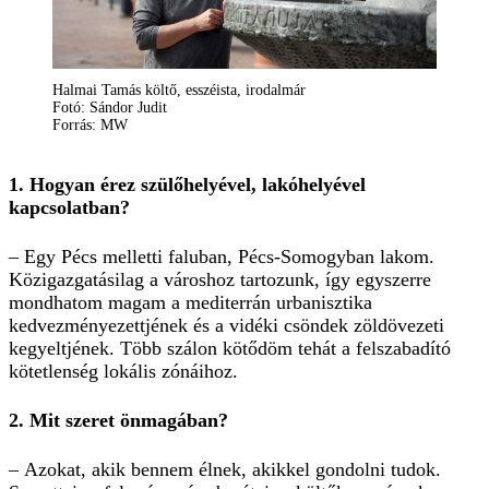
Halmai Tamás költő, esszéista, irodalmár
Fotó: Sándor Judit
Forrás: MW
1. Hogyan érez szülőhelyével, lakóhelyével
kapcsolatban?
– Egy Pécs melletti faluban, Pécs-Somogyban lakom.
Közigazgatásilag a városhoz tartozunk, így egyszerre
mondhatom magam a mediterrán urbanisztika
kedvezményezettjének és a vidéki csöndek zöldövezeti
kegyeltjének. Több szálon kötődöm tehát a felszabadító
kötetlenség lokális zónáihoz.
2. Mit szeret önmagában?
– Azokat, akik bennem élnek, akikkel gondolni tudok.