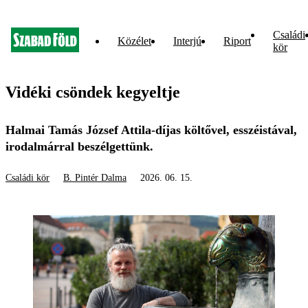
Családi
Közélet
Interjú
Riport
kör
Vidéki csöndek kegyeltje
Halmai Tamás József Attila-díjas költővel, esszéistával,
irodalmárral beszélgettünk.
Családi kör
B. Pintér Dalma
2026. 06. 15.