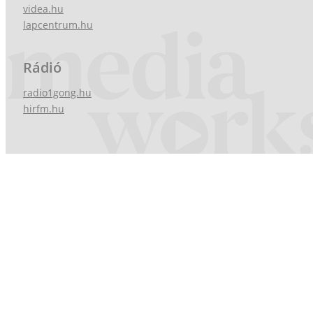
videa.hu
lapcentrum.hu
Rádió
radio1gong.hu
hirfm.hu