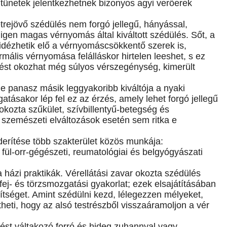
 tünetek jelentkezhetnek bizonyos agyi verőerek
trejövő szédülés nem forgó jellegű, hányással,
 igen magas vérnyomás által kiváltott szédülés. Sőt, a
 idézhetik elő a vérnyomáscsökkentő szerek is,
ális vérnyomása felálláskor hirtelen leeshet, s ez
lést okozhat még súlyos vérszegénység, kimerült
 panasz másik leggyakoribb kiváltója a nyaki
atásakor lép fel ez az érzés, amely lehet forgó jellegű
okozta szűkület, szívbillentyű-betegség és
 szemészeti elváltozások esetén sem ritka e
iderítése több szakterület közös munkája:
 fül-orr-gégészeti, reumatológiai és belgyógyászati
ázi praktikák. Vérellátási zavar okozta szédülés
fej- és törzsmozgatási gyakorlat; ezek elsajátításában
tséget. Amint szédülni kezd, lélegezzen mélyeket,
gítheti, hogy az alsó testrészből visszaáramoljon a vér
gést váltakozó forró és hideg zuhannyal vagy