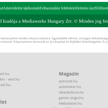
at
Adatvédelmi tájékoztató
Felhasználási feltételek
Hirdetési ászf
Előfizet
d kiadója a Mediaworks Hungary Zrt. © Minden jog fen
rtalmat jelent minden olvasó számára. Egyedülálló elérést, országos lefedettsége
 biztosít. Folyamatosan keressük az új irányokat és fejlődési lehetőségeket. Ez j
Magazin
aol.hu
ém - veol.hu
astronet.hu
zaol.hu
automotor.hu
lakaskultura.hu
gamer.origo.hu
let
likebalaton.hu