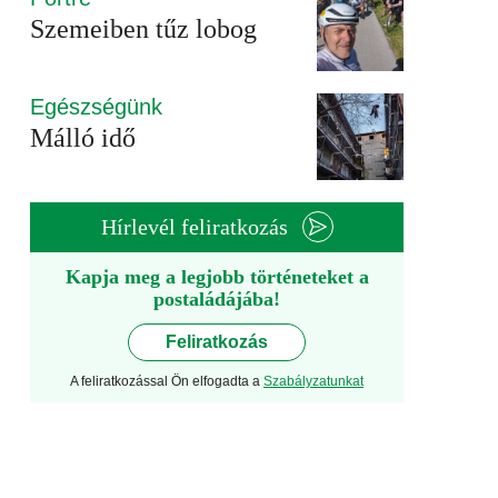
Szemeiben tűz lobog
Egészségünk
Málló idő
Hírlevél feliratkozás
Kapja meg a legjobb történeteket a
postaládájába!
Feliratkozás
A feliratkozással Ön elfogadta a
Szabályzatunkat