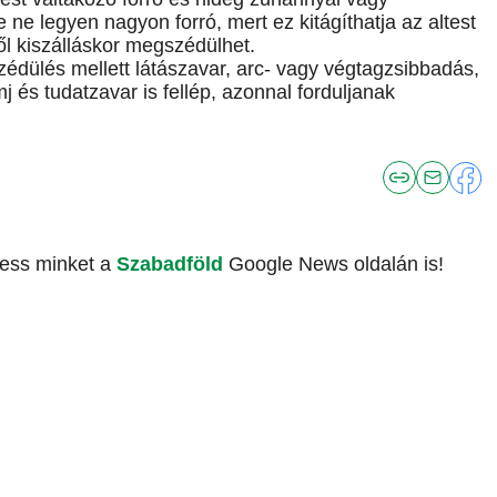
e ne legyen nagyon forró, mert ez kitágíthatja az altest
től kiszálláskor megszédülhet.
édülés mellett látászavar, arc- vagy végtagzsibbadás,
 és tudatzavar is fellép, azonnal forduljanak
vess minket a
Szabadföld
Google News oldalán is!