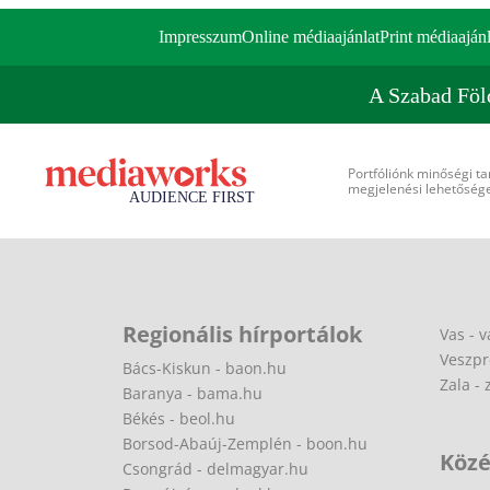
Impresszum
Online médiaajánlat
Print médiaajánl
A Szabad Föl
Portfóliónk minőségi ta
megjelenési lehetőséget
Regionális hírportálok
Vas - v
Veszpr
Bács-Kiskun - baon.hu
Zala - 
Baranya - bama.hu
Békés - beol.hu
Borsod-Abaúj-Zemplén - boon.hu
Közé
Csongrád - delmagyar.hu