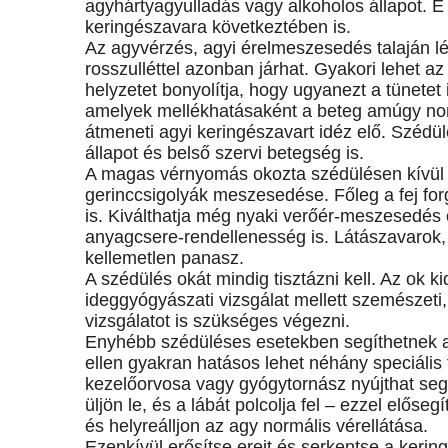
agyhártyagyulladás vagy alkoholos állapot. E
keringészavara következtében is.
Az agyvérzés, agyi érelmeszesedés talaján lé
rosszulléttel azonban járhat. Gyakori lehet az
helyzetet bonyolítja, hogy ugyanezt a tünetet
amelyek mellékhatásaként a beteg amúgy norm
átmeneti agyi keringészavart idéz elő. Szédü
állapot és belső szervi betegség is.
A magas vérnyomás okozta szédülésen kívül e
gerinccsigolyák meszesedése. Főleg a fej forg
is. Kiválthatja még nyaki verőér-meszesedés 
anyagcsere-rendellenesség is. Látászavarok,
kellemetlen panasz.
A szédülés okát mindig tisztázni kell. Az ok k
ideggyógyászati vizsgálat mellett szemészeti,
vizsgálatot is szükséges végezni.
Enyhébb szédüléses esetekben segíthetnek a h
ellen gyakran hatásos lehet néhány speciális 
kezelőorvosa vagy gyógytornász nyújthat segí
üljön le, és a lábát polcolja fel – ezzel előse
és helyreálljon az agy normális vérellátása.
Ezenkívül erősítse ereit és serkentse a kerin