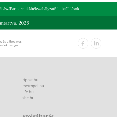
ői ászf
Partnereink
Játékszabályzat
Süti beállítások
ntartva. 2026
t és változatos
övőnk záloga.
ripost.hu
metropol.hu
life.hu
she.hu
Szolgáltatás