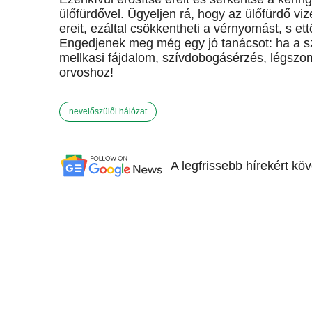
ülőfürdővel. Ügyeljen rá, hogy az ülőfürdő viz
ereit, ezáltal csökkentheti a vérnyomást, s et
Engedjenek meg még egy jó tanácsot: ha a sz
mellkasi fájdalom, szívdobogásérzés, légszomj
orvoshoz!
nevelőszülői hálózat
A legfrissebb hírekért kö