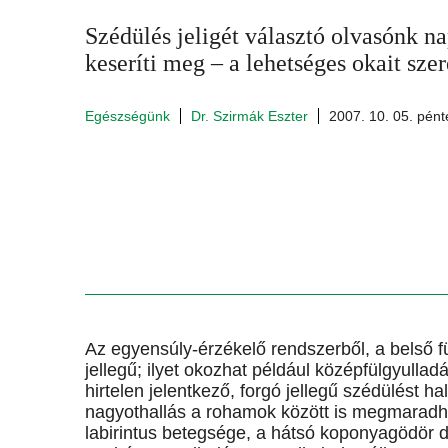
Szédülés jeligét választó olvasónk na
keseríti meg – a lehetséges okait szer
Egészségünk
Dr. Szirmák Eszter
2007. 10. 05. pént
Az egyensúly-érzékelő rendszerből, a belső fü
jellegű; ilyet okozhat például középfülgyulla
hirtelen jelentkező, forgó jellegű szédülést h
nagyothallás a rohamok között is megmaradha
labirintus betegsége, a hátsó koponyagödör d