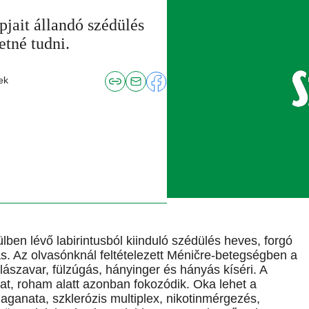
pjait állandó szédülés
etné tudni.
ek
lben lévő labirintusból kiinduló szédülés heves, forgó
dás. Az olvasónknál feltételezett Méničre-betegségben a
allászavar, fülzúgás, hányinger és hányás kíséri. A
t, roham alatt azonban fokozódik. Oka lehet a
aganata, szklerózis multiplex, nikotinmérgezés,