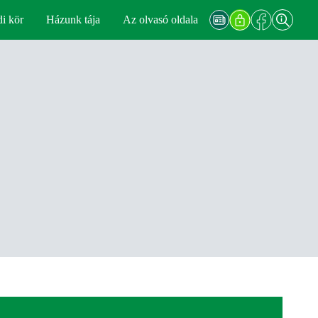
di kör
Házunk tája
Az olvasó oldala