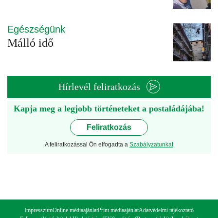
Egészségünk
Málló idő
Hírlevél feliratkozás
Kapja meg a legjobb történeteket a postaládájába!
Feliratkozás
A feliratkozással Ön elfogadta a
Szabályzatunkat
Impresszum
Online médiaajánlat
Print médiaajánlat
Adatvédelmi tájékoztató