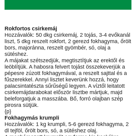
Rokfortos csirkemáj
Hozzávalók: 50 dkg csirkemáj, 2 tojás, 3-4 evőkanál
liszt, 5 dkg reszelt rokfort, 2 gerezd fokhagyma, őrölt
bors, majoránna, reszelt gyömbér, só, olaj a
sütéshez.
A májakat szétszedjük, megtisztítjuk az erektől és
leöblítjük. A habosra felvert tojást összekeverjük a
pépesre zúzott fokhagymával, a reszelt sajttal és a
fűszerekkel. Annyi lisztet keverünk hozzá, hogy
palacsintatészta sűrűségű legyen. A víztől leitatott
csirkemájdarabokat először lisztbe mártjuk, majd
beleforgatjuk a masszába. Bő, forró olajban szép
pirosra sütjük.
{p}
Fokhagymás krumpli
Hozzávalók: 1 kg krumpli, 5-6 gerezd fokhagyma, 2
dl tejföl, őrölt bors, só, a sütéshez olaj.