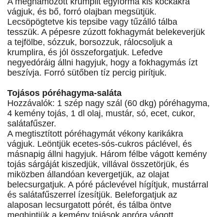
A meghámozott krumplit egyforma kis kockákra
vágjuk, és bő, forró olajban megsütjük.
Lecsöpögtetve kis tepsibe vagy tűzálló tálba
tesszük. A pépesre zúzott fokhagymát belekeverjük
a tejfölbe, sózzuk, borsozzuk, rálocsoljuk a
krumplira, és jól összeforgatjuk. Lefedve
negyedóráig állni hagyjuk, hogy a fokhagymás ízt
beszívja. Forró sütőben tíz percig pirítjuk.
Tojásos póréhagyma-saláta
Hozzávalók: 1 szép nagy szál (60 dkg) póréhagyma,
4 kemény tojás, 1 dl olaj, mustár, só, ecet, cukor,
salátafűszer.
A megtisztított póréhagymát vékony karikákra
vágjuk. Leöntjük ecetes-sós-cukros páclével, és
másnapig állni hagyjuk. Három félbe vágott kemény
tojás sárgáját kiszedjük, villával összetörjük, és
miközben állandóan kevergetjük, az olajat
belecsurgatjuk. A póré páclevével hígítjuk, mustárral
és salátafűszerrel ízesítjük. Beleforgatjuk az
alaposan lecsurgatott pórét, és tálba öntve
meghintjük a kemény tojások apróra vágott