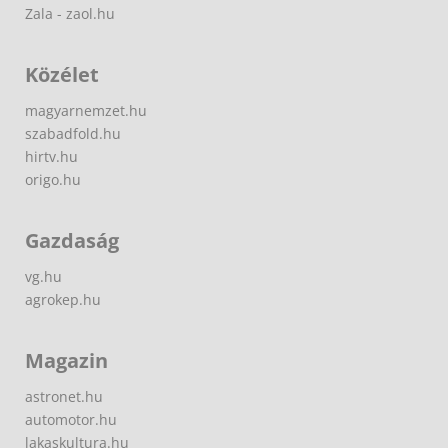
Zala - zaol.hu
Közélet
magyarnemzet.hu
szabadfold.hu
hirtv.hu
origo.hu
Gazdaság
vg.hu
agrokep.hu
Magazin
astronet.hu
automotor.hu
lakaskultura.hu