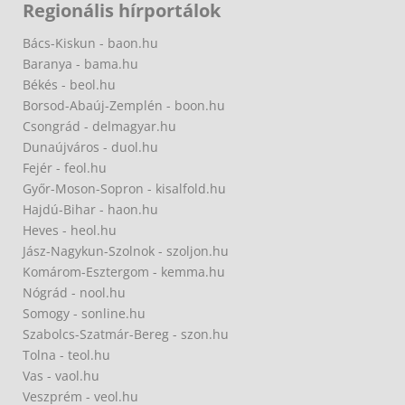
Regionális hírportálok
Bács-Kiskun - baon.hu
Baranya - bama.hu
Békés - beol.hu
Borsod-Abaúj-Zemplén - boon.hu
Csongrád - delmagyar.hu
Dunaújváros - duol.hu
Fejér - feol.hu
Győr-Moson-Sopron - kisalfold.hu
Hajdú-Bihar - haon.hu
Heves - heol.hu
Jász-Nagykun-Szolnok - szoljon.hu
Komárom-Esztergom - kemma.hu
Nógrád - nool.hu
Somogy - sonline.hu
Szabolcs-Szatmár-Bereg - szon.hu
Tolna - teol.hu
Vas - vaol.hu
Veszprém - veol.hu