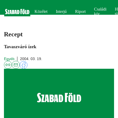
Családi
H
Közélet
Interjú
Riport
kör
tá
Recept
Tavaszváró ízek
Egyéb
2004. 03. 19.