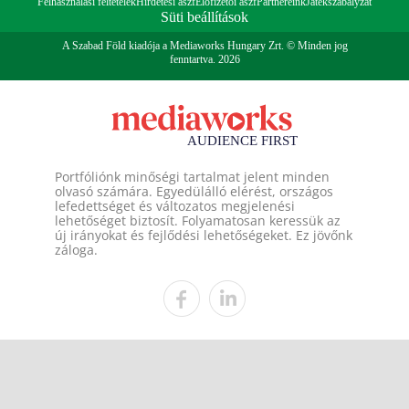
Felhasználási feltételek
Hirdetési ászf
Előfizetői ászf
Partnereink
Játékszabályzat
Süti beállítások
A Szabad Föld kiadója a Mediaworks Hungary Zrt. © Minden jog
fenntartva. 2026
Portfóliónk minőségi tartalmat jelent minden
olvasó számára. Egyedülálló elérést, országos
lefedettséget és változatos megjelenési
lehetőséget biztosít. Folyamatosan keressük az
új irányokat és fejlődési lehetőségeket. Ez jövőnk
záloga.