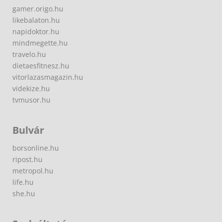
gamer.origo.hu
likebalaton.hu
napidoktor.hu
mindmegette.hu
travelo.hu
dietaesfitnesz.hu
vitorlazasmagazin.hu
videkize.hu
tvmusor.hu
Bulvár
borsonline.hu
ripost.hu
metropol.hu
life.hu
she.hu