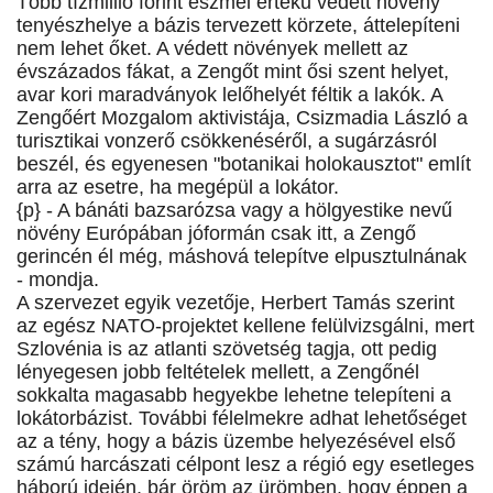
Több tízmillió forint eszmei értékű védett növény
tenyészhelye a bázis tervezett körzete, áttelepíteni
nem lehet őket. A védett növények mellett az
évszázados fákat, a Zengőt mint ősi szent helyet,
avar kori maradványok lelőhelyét féltik a lakók. A
Zengőért Mozgalom aktivistája, Csizmadia László a
turisztikai vonzerő csökkenéséről, a sugárzásról
beszél, és egyenesen "botanikai holokausztot" említ
arra az esetre, ha megépül a lokátor.
{p} - A bánáti bazsarózsa vagy a hölgyestike nevű
növény Európában jóformán csak itt, a Zengő
gerincén él még, máshová telepítve elpusztulnának
- mondja.
A szervezet egyik vezetője, Herbert Tamás szerint
az egész NATO-projektet kellene felülvizsgálni, mert
Szlovénia is az atlanti szövetség tagja, ott pedig
lényegesen jobb feltételek mellett, a Zengőnél
sokkalta magasabb hegyekbe lehetne telepíteni a
lokátorbázist. További félelmekre adhat lehetőséget
az a tény, hogy a bázis üzembe helyezésével első
számú harcászati célpont lesz a régió egy esetleges
háború idején, bár öröm az ürömben, hogy éppen a