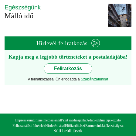
Egészségünk
Málló idő
Hírlevél feliratkozás
Kapja meg a legjobb történeteket a postaládájába!
Feliratkozás
A feliratkozással Ön elfogadta a
Szabályzatunkat
Impresszum
Online médiaajánlat
Print médiaajánlat
Adatvédelmi tájékoztató
Felhasználási feltételek
Hirdetési ászf
Előfizetői ászf
Partnereink
Játékszabályzat
Süti beállítások