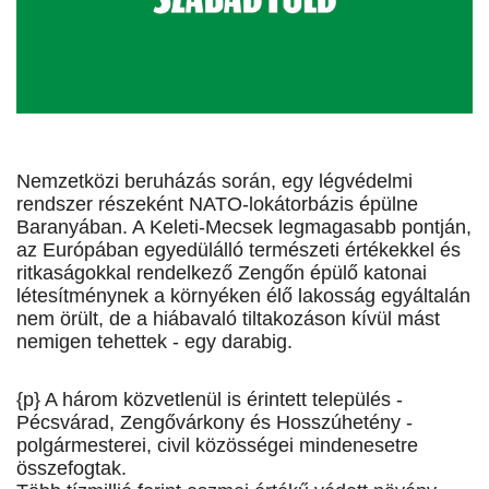
Nemzetközi beruházás során, egy légvédelmi
rendszer részeként NATO-lokátorbázis épülne
Baranyában. A Keleti-Mecsek legmagasabb pontján,
az Európában egyedülálló természeti értékekkel és
ritkaságokkal rendelkező Zengőn épülő katonai
létesítménynek a környéken élő lakosság egyáltalán
nem örült, de a hiábavaló tiltakozáson kívül mást
nemigen tehettek - egy darabig.
{p} A három közvetlenül is érintett település -
Pécsvárad, Zengővárkony és Hosszúhetény -
polgármesterei, civil közösségei mindenesetre
összefogtak.