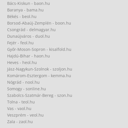
Bács-Kiskun - baon.hu
Baranya - bama.hu
Békés - beol.hu
Borsod-Abaúj-Zemplén - boon.hu
Csongrád - delmagyar.hu
Dunaújváros - duol.hu
Fejér - feol.hu
Győr-Moson-Sopron - kisalfold.hu
Hajdú-Bihar - haon.hu
Heves - heol.hu
Jász-Nagykun-Szolnok - szoljon.hu
Komárom-Esztergom - kemma.hu
Nógrád - nool.hu
Somogy - sonline.hu
Szabolcs-Szatmár-Bereg - szon.hu
Tolna - teol.hu
Vas - vaol.hu
Veszprém - veol.hu
Zala - zaol.hu