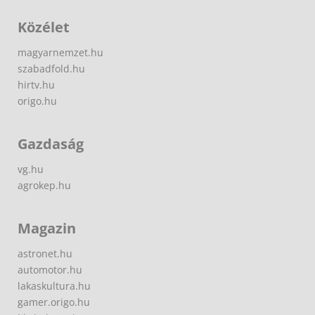
Közélet
magyarnemzet.hu
szabadfold.hu
hirtv.hu
origo.hu
Gazdaság
vg.hu
agrokep.hu
Magazin
astronet.hu
automotor.hu
lakaskultura.hu
gamer.origo.hu