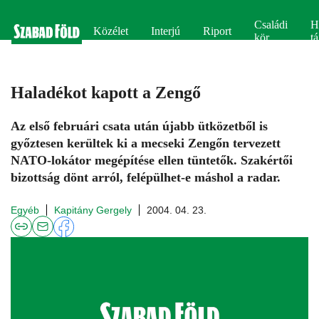
Családi
H
Közélet
Interjú
Riport
kör
tá
Haladékot kapott a Zengő
Az első februári csata után újabb ütközetből is
győztesen kerültek ki a mecseki Zengőn tervezett
NATO-lokátor megépítése ellen tüntetők. Szakértői
bizottság dönt arról, felépülhet-e máshol a radar.
Egyéb
Kapitány Gergely
2004. 04. 23.