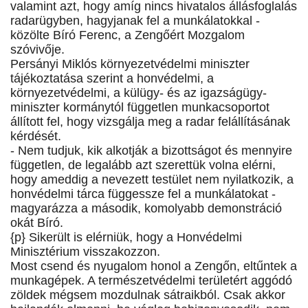
valamint azt, hogy amíg nincs hivatalos állásfoglalás
radarügyben, hagyjanak fel a munkálatokkal -
közölte Bíró Ferenc, a Zengőért Mozgalom
szóvivője.
Persányi Miklós környezetvédelmi miniszter
tájékoztatása szerint a honvédelmi, a
környezetvédelmi, a külügy- és az igazságügy-
miniszter kormánytól független munkacsoportot
állított fel, hogy vizsgálja meg a radar felállításának
kérdését.
- Nem tudjuk, kik alkotják a bizottságot és mennyire
független, de legalább azt szerettük volna elérni,
hogy ameddig a nevezett testület nem nyilatkozik, a
honvédelmi tárca függessze fel a munkálatokat -
magyarázza a második, komolyabb demonstráció
okát Bíró.
{p} Sikerült is elérniük, hogy a Honvédelmi
Minisztérium visszakozzon.
Most csend és nyugalom honol a Zengőn, eltűntek a
munkagépek. A természetvédelmi területért aggódó
zöldek mégsem mozdulnak sátraikból. Csak akkor