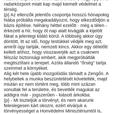
radarközpont miatt kap majd kiemelt védelmet a
térség.
{p} Az ellenzők jelentős csoportja hosszú hónapokig
hiába próbálta megakadályozni, hogy elkezdődjön a
bázis építése. Néhány héttel ezelőtt - még a télen -
érkezett a hír, hogy öt nap alatt kivágják a kijelölt
fákat a jelenlegi kilátó körül. A többség akkor úgy
döntött, itt az idő, hogy testükkel védjék meg azt,
amiről úgy tartják, nemzeti kincs. Akkor egy délelőtt
kellett ahhoz, hogy visszaverjék azt a csaknem
félszáz biztonsági embert, akik megpróbálták
megtisztítani a terepet. Azóta állandó "őrség" tartja
szemmel a környéket.
Alig két hete újabb mozgolódás támadt a Zengőn. A
helybeliek a munka beszüntetését követelték, majd
miután ez nem történt meg, több mint százan
vonultak fel a területre, és bevették magukat az
addigra már - jogszerűen - kiásott árkokba.
{p} - Mi tiszteljük a törvényt, és nem akarunk
feleslegesen kárt okozni, ezért elvárjuk a
törvényességet a Honvédelmi Minisztériumtól is,