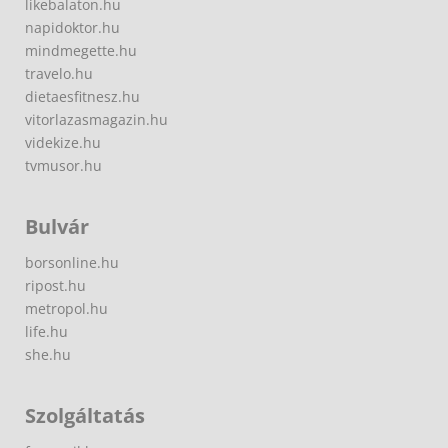
likebalaton.hu
napidoktor.hu
mindmegette.hu
travelo.hu
dietaesfitnesz.hu
vitorlazasmagazin.hu
videkize.hu
tvmusor.hu
Bulvár
borsonline.hu
ripost.hu
metropol.hu
life.hu
she.hu
Szolgáltatás