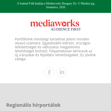
A Szabad Föld kiadója a Mediaworks Hungary Zrt. © Minden jog
fenntartva. 2026
Portfóliónk minőségi tartalmat jelent minden
olvasó számára. Egyedülálló elérést, országos
lefedettséget és változatos megjelenési
lehetőséget biztosít. Folyamatosan keressük az
új irányokat és fejlődési lehetőségeket. Ez jövőnk
záloga.
Regionális hírportálok