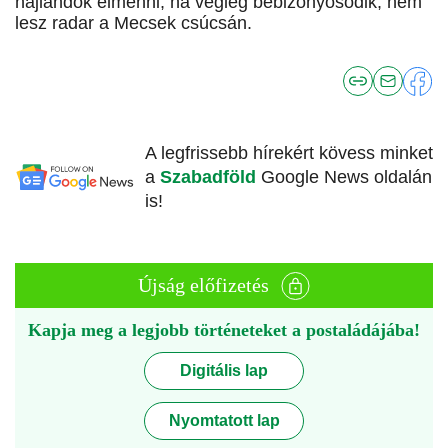
hajlandók elmenni, ha végleg bebizonyosodik, nem
lesz radar a Mecsek csúcsán.
A legfrissebb hírekért kövess minket
a
Szabadföld
Google News oldalán
is!
Újság előfizetés
Kapja meg a legjobb történeteket a postaládájába!
Digitális lap
Nyomtatott lap