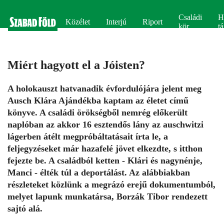
Családi
H
Közélet
Interjú
Riport
kör
tá
Miért hagyott el a Jóisten?
A holokauszt hatvanadik évfordulójára jelent meg
Ausch Klára Ajándékba kaptam az életet című
könyve. A családi örökségből nemrég előkerült
naplóban az akkor 16 esztendős lány az auschwitzi
lágerben átélt megpróbáltatásait írta le, a
feljegyzéseket már hazafelé jövet elkezdte, s itthon
fejezte be. A családból ketten - Klári és nagynénje,
Manci - élték túl a deportálást. Az alábbiakban
részleteket közlünk a megrázó erejű dokumentumból,
melyet lapunk munkatársa, Borzák Tibor rendezett
sajtó alá.