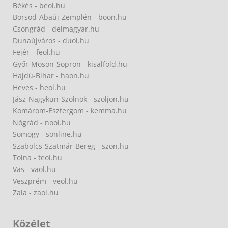
Békés - beol.hu
Borsod-Abaúj-Zemplén - boon.hu
Csongrád - delmagyar.hu
Dunaújváros - duol.hu
Fejér - feol.hu
Győr-Moson-Sopron - kisalfold.hu
Hajdú-Bihar - haon.hu
Heves - heol.hu
Jász-Nagykun-Szolnok - szoljon.hu
Komárom-Esztergom - kemma.hu
Nógrád - nool.hu
Somogy - sonline.hu
Szabolcs-Szatmár-Bereg - szon.hu
Tolna - teol.hu
Vas - vaol.hu
Veszprém - veol.hu
Zala - zaol.hu
Közélet