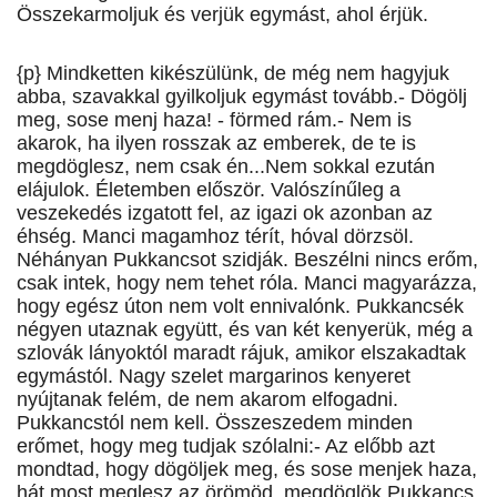
Összekarmoljuk és verjük egymást, ahol érjük.
{p} Mindketten kikészülünk, de még nem hagyjuk
abba, szavakkal gyilkoljuk egymást tovább.- Dögölj
meg, sose menj haza! - förmed rám.- Nem is
akarok, ha ilyen rosszak az emberek, de te is
megdöglesz, nem csak én...Nem sokkal ezután
elájulok. Életemben először. Valószínűleg a
veszekedés izgatott fel, az igazi ok azonban az
éhség. Manci magamhoz térít, hóval dörzsöl.
Néhányan Pukkancsot szidják. Beszélni nincs erőm,
csak intek, hogy nem tehet róla. Manci magyarázza,
hogy egész úton nem volt ennivalónk. Pukkancsék
négyen utaznak együtt, és van két kenyerük, még a
szlovák lányoktól maradt rájuk, amikor elszakadtak
egymástól. Nagy szelet margarinos kenyeret
nyújtanak felém, de nem akarom elfogadni.
Pukkancstól nem kell. Összeszedem minden
erőmet, hogy meg tudjak szólalni:- Az előbb azt
mondtad, hogy dögöljek meg, és sose menjek haza,
hát most meglesz az örömöd, megdöglök.Pukkancs