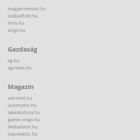
magyarnemzet.hu
szabadfold.hu
hirtv.hu
origo.hu
Gazdaság
vg.hu
agrokep.hu
Magazin
astronet.hu
automotor.hu
lakaskultura.hu
gamer.origo.hu
likebalaton.hu
napidoktor.hu