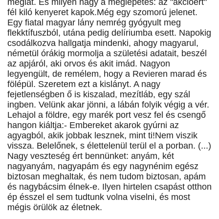
meglát. És milyen nagy a meglepetés: az "akcióért"
fél kiló kenyeret kapok.Még egy szomorú jelenet.
Egy fiatal magyar lány nemrég gyógyult meg
flekktífuszból, utána pedig delíriumba esett. Napokig
csodálkozva hallgatja mindenki, ahogy magyarul,
németül órákig mormolja a születési adatait, beszél
az apjáról, aki orvos és akit imád. Nagyon
legyengült, de remélem, hogy a Revieren marad és
fölépül. Szeretem ezt a kislányt. A nagy
fejetlenségben ő is kiszalad, mezítláb, egy szál
ingben. Velünk akar jönni, a lábán folyik végig a vér.
Lehajol a földre, egy marék port vesz fel és csengő
hangon kiáltja:- Embereket akarok gyúrni az
agyagból, akik jobbak lesznek, mint ti!Nem viszik
vissza. Belelőnek, s élettelenül terül el a porban. (...)
Nagy veszteség ért bennünket: anyám, két
nagyanyám, nagyapám és egy nagynénim egész
biztosan meghaltak, és nem tudom biztosan, apám
és nagybácsim élnek-e. Ilyen hirtelen csapást otthon
ép ésszel el sem tudtunk volna viselni, és most
mégis örülök az életnek.