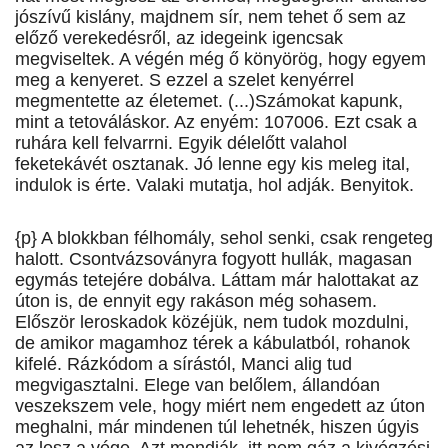
jószívű kislány, majdnem sír, nem tehet ő sem az
előző verekedésről, az idegeink igencsak
megviseltek. A végén még ő könyörög, hogy egyem
meg a kenyeret. S ezzel a szelet kenyérrel
megmentette az életemet. (...)Számokat kapunk,
mint a tetováláskor. Az enyém: 107006. Ezt csak a
ruhára kell felvarrni. Egyik délelőtt valahol
feketekávét osztanak. Jó lenne egy kis meleg ital,
indulok is érte. Valaki mutatja, hol adják. Benyitok.
{p} A blokkban félhomály, sehol senki, csak rengeteg
halott. Csontvázsoványra fogyott hullák, magasan
egymás tetejére dobálva. Láttam már halottakat az
úton is, de ennyit egy rakáson még sohasem.
Először leroskadok közéjük, nem tudok mozdulni,
de amikor magamhoz térek a kábulatból, rohanok
kifelé. Rázkódom a sírástól, Manci alig tud
megvigasztalni. Elege van belőlem, állandóan
veszekszem vele, hogy miért nem engedett az úton
meghalni, már mindenen túl lehetnék, hiszen úgyis