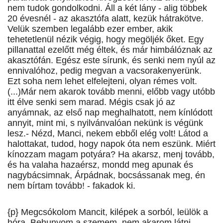
nem tudok gondolkodni. Áll a két lány - alig többek
20 évesnél - az akasztófa alatt, kezük hátrakötve.
Velük szemben legalább ezer ember, akik
tehetetlenül nézik végig, hogy megöljék őket. Egy
pillanattal ezelőtt még éltek, és már himbálóznak az
akasztófán. Egész este sírunk, és senki nem nyúl az
ennivalóhoz, pedig megvan a vacsorakenyerünk.
Ezt soha nem lehet elfelejteni, olyan rémes volt.
(...)Már nem akarok tovább menni, előbb vagy utóbb
itt élve senki sem marad. Mégis csak jó az
anyámnak, az első nap meghalhatott, nem kínlódott
annyit, mint mi, s nyilvánvalóan nekünk is végünk
lesz.- Nézd, Manci, nekem ebből elég volt! Látod a
halottakat, tudod, hogy napok óta nem eszünk. Miért
kínozzam magam potyára? Ha akarsz, menj tovább,
és ha valaha hazaérsz, mondd meg apunak és
nagybácsimnak, Árpádnak, bocsássanak meg, én
nem bírtam tovább! - fakadok ki.
{p} Megcsókolom Mancit, kilépek a sorból, leülök a
hóra. Behunyom a szemem, nem akarom látni,