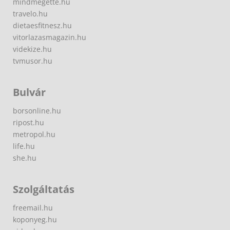
mindmegette.hu
travelo.hu
dietaesfitnesz.hu
vitorlazasmagazin.hu
videkize.hu
tvmusor.hu
Bulvár
borsonline.hu
ripost.hu
metropol.hu
life.hu
she.hu
Szolgáltatás
freemail.hu
koponyeg.hu