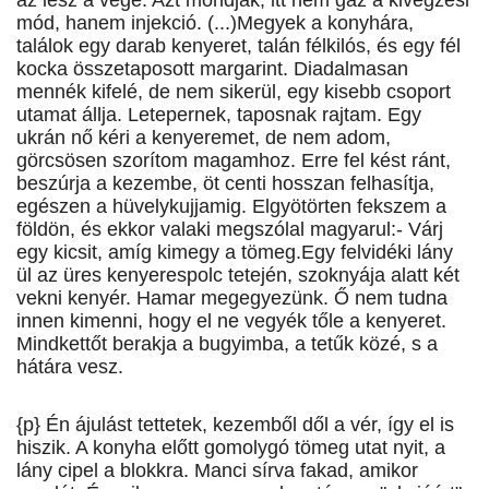
az lesz a vége. Azt mondják, itt nem gáz a kivégzési
mód, hanem injekció. (...)Megyek a konyhára,
találok egy darab kenyeret, talán félkilós, és egy fél
kocka összetaposott margarint. Diadalmasan
mennék kifelé, de nem sikerül, egy kisebb csoport
utamat állja. Letepernek, taposnak rajtam. Egy
ukrán nő kéri a kenyeremet, de nem adom,
görcsösen szorítom magamhoz. Erre fel kést ránt,
beszúrja a kezembe, öt centi hosszan felhasítja,
egészen a hüvelykujjamig. Elgyötörten fekszem a
földön, és ekkor valaki megszólal magyarul:- Várj
egy kicsit, amíg kimegy a tömeg.Egy felvidéki lány
ül az üres kenyerespolc tetején, szoknyája alatt két
vekni kenyér. Hamar megegyezünk. Ő nem tudna
innen kimenni, hogy el ne vegyék tőle a kenyeret.
Mindkettőt berakja a bugyimba, a tetűk közé, s a
hátára vesz.
{p} Én ájulást tettetek, kezemből dől a vér, így el is
hiszik. A konyha előtt gomolygó tömeg utat nyit, a
lány cipel a blokkra. Manci sírva fakad, amikor