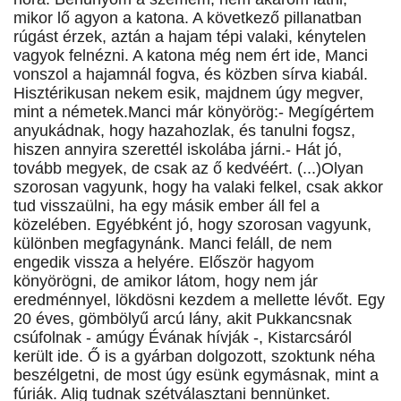
mikor lő agyon a katona. A következő pillanatban
rúgást érzek, aztán a hajam tépi valaki, kénytelen
vagyok felnézni. A katona még nem ért ide, Manci
vonszol a hajamnál fogva, és közben sírva kiabál.
Hisztérikusan nekem esik, majdnem úgy megver,
mint a németek.Manci már könyörög:- Megígértem
anyukádnak, hogy hazahozlak, és tanulni fogsz,
hiszen annyira szerettél iskolába járni.- Hát jó,
tovább megyek, de csak az ő kedvéért. (...)Olyan
szorosan vagyunk, hogy ha valaki felkel, csak akkor
tud visszaülni, ha egy másik ember áll fel a
közelében. Egyébként jó, hogy szorosan vagyunk,
különben megfagynánk. Manci feláll, de nem
engedik vissza a helyére. Először hagyom
könyörögni, de amikor látom, hogy nem jár
eredménnyel, lökdösni kezdem a mellette lévőt. Egy
20 éves, gömbölyű arcú lány, akit Pukkancsnak
csúfolnak - amúgy Évának hívják -, Kistarcsáról
került ide. Ő is a gyárban dolgozott, szoktunk néha
beszélgetni, de most úgy esünk egymásnak, mint a
fúriák. Alig tudnak szétválasztani bennünket.