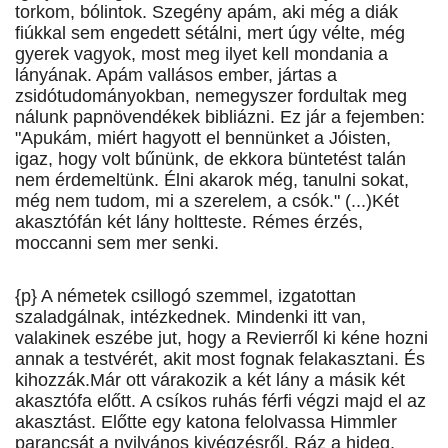
torkom, bólintok. Szegény apám, aki még a diák
fiúkkal sem engedett sétálni, mert úgy vélte, még
gyerek vagyok, most meg ilyet kell mondania a
lányának. Apám vallásos ember, jártas a
zsidótudományokban, nemegyszer fordultak meg
nálunk papnövendékek bibliázni. Ez jár a fejemben:
"Apukám, miért hagyott el bennünket a Jóisten,
igaz, hogy volt bűnünk, de ekkora büntetést talán
nem érdemeltünk. Élni akarok még, tanulni sokat,
még nem tudom, mi a szerelem, a csók." (...)Két
akasztófán két lány holtteste. Rémes érzés,
moccanni sem mer senki.
{p} A németek csillogó szemmel, izgatottan
szaladgálnak, intézkednek. Mindenki itt van,
valakinek eszébe jut, hogy a Revierről ki kéne hozni
annak a testvérét, akit most fognak felakasztani. És
kihozzák.Már ott várakozik a két lány a másik két
akasztófa előtt. A csíkos ruhás férfi végzi majd el az
akasztást. Előtte egy katona felolvassa Himmler
parancsát a nyilvános kivégzésről. Ráz a hideg,