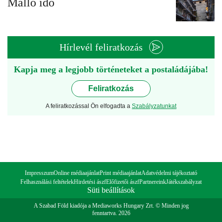
Málló idő
Hírlevél feliratkozás
Kapja meg a legjobb történeteket a postaládájába!
Feliratkozás
A feliratkozással Ön elfogadta a
Szabályzatunkat
Impresszum
Online médiaajánlat
Print médiaajánlat
Adatvédelmi tájékoztató
Felhasználási feltételek
Hirdetési ászf
Előfizetői ászf
Partnereink
Játékszabályzat
Süti beállítások
A Szabad Föld kiadója a Mediaworks Hungary Zrt. © Minden jog
fenntartva. 2026