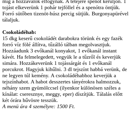
míg a hozzávalók elfogynak. A tetejére spenót kerüljön. 1
tojást elkeverünk 1 pohár tejföllel és a spenótra öntjük.
Forró sütőben tizenöt-húsz percig sütjük. Burgonyapürével
tálaljuk.
Csokoládéhab:
15 dkg keserű csokoládét darabokra törünk és egy fazék
forró víz fölé állítva, tűzálló tálban megolvasztjuk.
Hozzáadunk 3 evőkanál konyakot, 1 evőkanál instant
kávét. Ha felmelegedett, vegyük le a tűzről és keverjük
simára. Hozzákeverünk 1 tojássárgát és 1 evőkanál
porcukrot. Hagyjuk kihűlni. 3 dl tejszínt habbá verünk, de
ne legyen túl kemény. A csokoládéhabhoz keverjük a
tejszínhabot. A habot desszertes tányérokra halmozzuk,
néhány szem gyümölccsel (ilyenkor különösen széles a
kínálat: cseresznye, meggy, eper) díszítjük. Tálalás előtt
két órára hűvösre tesszük.
A menü ára 4 személyre: 1500 Ft.