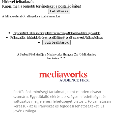
Hírlevél feliratkozás
Kapja meg a legjobb történeteket a postaládájába!
Feliratkozás
A feliratkozással Ön elfogadta a
Szabályzatunkat
Impresszum
Online médiaajánlat
Print médiaajánlat
Adatvédelmi tájékoztató
Felhasználási feltételek
Hirdetési ászf
Előfizetői ászf
Partnereink
Játékszabályzat
Süti beállítások
A Szabad Föld kiadója a Mediaworks Hungary Zrt. © Minden jog
fenntartva. 2026
Portfóliónk minőségi tartalmat jelent minden olvasó
számára. Egyedülálló elérést, országos lefedettséget és
változatos megjelenési lehetőséget biztosít. Folyamatosan
keressük az új irányokat és fejlődési lehetőségeket. Ez
jövőnk záloga.