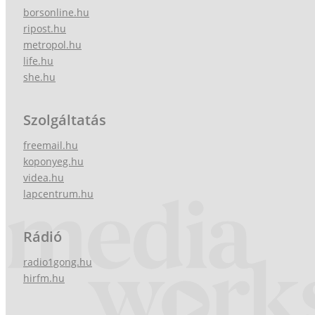
borsonline.hu
ripost.hu
metropol.hu
life.hu
she.hu
Szolgáltatás
freemail.hu
koponyeg.hu
videa.hu
lapcentrum.hu
Rádió
radio1gong.hu
hirfm.hu