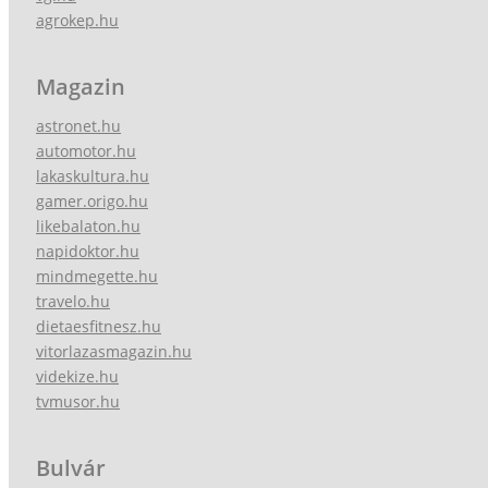
agrokep.hu
Magazin
astronet.hu
automotor.hu
lakaskultura.hu
gamer.origo.hu
likebalaton.hu
napidoktor.hu
mindmegette.hu
travelo.hu
dietaesfitnesz.hu
vitorlazasmagazin.hu
videkize.hu
tvmusor.hu
Bulvár