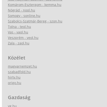
Komárom-Esztergom - kemma.hu
Nógrád - nool.hu
Somogy - sonline.hu
Szabolcs-Szatmár-Bereg - szon.hu
Tolna - teol.hu
Vas - vaol.hu
Veszprém - veol.hu
Zala - zaol.hu
Közélet
magyarnemzet.hu
szabadfold.hu
hirtv.hu
origo.hu
Gazdaság
vg.hu