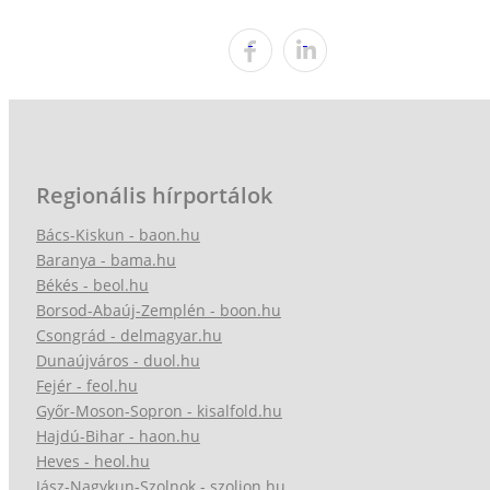
Regionális hírportálok
Bács-Kiskun - baon.hu
Baranya - bama.hu
Békés - beol.hu
Borsod-Abaúj-Zemplén - boon.hu
Csongrád - delmagyar.hu
Dunaújváros - duol.hu
Fejér - feol.hu
Győr-Moson-Sopron - kisalfold.hu
Hajdú-Bihar - haon.hu
Heves - heol.hu
Jász-Nagykun-Szolnok - szoljon.hu