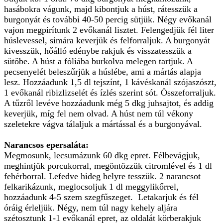
hasábokra vágunk, majd kibontjuk a húst, rátesszük a
burgonyát és további 40-50 percig sütjük. Négy evőkanál
vajon megpirítunk 2 evőkanál lisztet. Felengedjük fél liter
húslevessel, simára keverjük és felforraljuk. A burgonyát
kivesszük, hőálló edénybe rakjuk és visszatesszük a
sütőbe. A húst a fóliába burkolva melegen tartjuk. A
pecsenyelét beleszűrjük a húslébe, ami a mártás alapja
lesz. Hozzáadunk 1,5 dl tejszínt, 1 kávéskanál szójaszószt,
1 evőkanál ribizlizselét és ízlés szerint sót. Összeforraljuk.
A tűzről levéve hozzáadunk még 5 dkg juhsajtot, és addig
keverjük, míg fel nem olvad. A húst nem túl vékony
szeletekre vágva tálaljuk a mártással és a burgonyával.
Narancsos epersaláta:
Megmosunk, lecsumázunk 60 dkg epret. Félbevágjuk,
meghintjük porcukorral, megöntözzük citromlével és 1 dl
fehérborral. Lefedve hideg helyre tesszük. 2 narancsot
felkarikázunk, meglocsoljuk 1 dl meggylikőrrel,
hozzáadunk 4-5 szem szegfűszeget. Letakarjuk és fél
óráig érleljük. Négy, nem túl nagy kehely aljára
szétosztunk 1-1 evőkanál epret, az oldalát körberakjuk