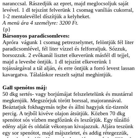
naranccsal. Rászedjük az epret, majd meglocsoljuk saját
levével. 1 dl tejszínt felverünk 1 csomag vaníliás cukorral,
1-2 mentalevéllel díszítjük a kelyheket.
A menü ára 4 személyre: 3200 Ft.
{p}
Bársonyos paradicsomleves:
Apróra vágunk 1 csomag petrezselymet, felöntjük fél liter
paradicsomlével, fél liter vízzel és felforraljuk. Sózzuk,
borsozzuk. 2 evőkanál lisztet elkeverünk másfél dl tejjel,
majd a levesbe öntjük. 1 dl tejszínt elkeverünk 1
tojássárgával a tál alján, és erre öntjük a forró levest lassan
kavargatva. Tálaláskor reszelt sajttal meghintjük.
Gall spenótos máj:
50 dkg sertés- vagy borjúmájat felszeletelünk és mustárral
megkenjük. Megszórjuk törött borssal, majorannával.
Beáztatjuk fokhagymás tejbe és állni hagyjuk tíz-tizenöt
percig. A tejből kivéve olajon átsütjük. Közben 70 dkg
spenótot sós vízben megfőzünk és leszűrjük. Egy tűzálló
edény alját és oldalát vékonyan kivajazzuk. Aljára teszünk
egy sor spenótot, majd májszeletet, és addig rétegezzük,