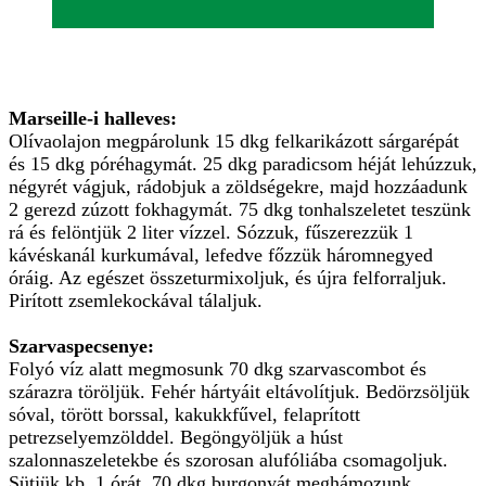
Marseille-i halleves:
Olívaolajon megpárolunk 15 dkg felkarikázott sárgarépát
és 15 dkg póréhagymát. 25 dkg paradicsom héját lehúzzuk,
négyrét vágjuk, rádobjuk a zöldségekre, majd hozzáadunk
2 gerezd zúzott fokhagymát. 75 dkg tonhalszeletet teszünk
rá és felöntjük 2 liter vízzel. Sózzuk, fűszerezzük 1
kávéskanál kurkumával, lefedve főzzük háromnegyed
óráig. Az egészet összeturmixoljuk, és újra felforraljuk.
Pirított zsemlekockával tálaljuk.
Szarvaspecsenye:
Folyó víz alatt megmosunk 70 dkg szarvascombot és
szárazra töröljük. Fehér hártyáit eltávolítjuk. Bedörzsöljük
sóval, törött borssal, kakukkfűvel, felaprított
petrezselyemzölddel. Begöngyöljük a húst
szalonnaszeletekbe és szorosan alufóliába csomagoljuk.
Sütjük kb. 1 órát. 70 dkg burgonyát meghámozunk,