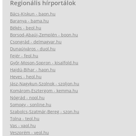
Regionális hírportálok
Bács-Kiskun - baon.hu
Baranya - bama.hu
Békés - beol.hu
Borsod-Abaúj-Zemplén - boon.hu
Csongrád - delmagyar.hu
Dunaújváros - duol.hu
Fejér - feol.hu
Győr-Moson-Sopron - kisalfold.hu
Hajdú-Bihar - haon.hu
Heves - heol.hu
Jász-Nagykun-Szolnok - szoljon.hu
Komárom-Esztergom - kemma.hu
Nógrád - nool.hu
Somogy - sonline.hu
Szabolcs-Szatmár-Bereg - szon.hu
Tolna - teol.hu
Vas - vaol.hu
Veszprém - veol.hu