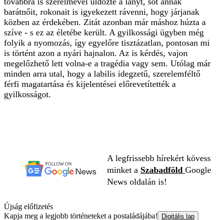
továbbra is szerelmével üldözte a lányt, sőt annak
barátnőit, rokonait is igyekezett rávenni, hogy járjanak
közben az érdekében. Zitát azonban már máshoz húzta a
szíve - s ez az életébe került. A gyilkossági ügyben még
folyik a nyomozás, így egyelőre tisztázatlan, pontosan mi
is történt azon a nyári hajnalon. Az is kérdés, vajon
megelőzhető lett volna-e a tragédia vagy sem. Utólag már
minden arra utal, hogy a labilis idegzetű, szerelemféltő
férfi magatartása és kijelentései előrevetítették a
gyilkosságot.
A legfrissebb hírekért kövess
minket a
Szabadföld
Google
News oldalán is!
Újság előfizetés
Kapja meg a legjobb történeteket a postaládájába!
Digitális lap