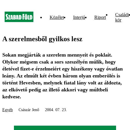
Családi
Közélet
Interjú
Riport
kör
A szerelmesből gyilkos lesz
Sokan megjárták a szerelem mennyeit és poklait.
Olykor mégsem csak a sors szeszélyén múlik, hogy
életével fizet-e érzelmeiért egy hiszékeny vagy óvatlan
leány. Az elmúlt két évben három olyan emberölés is
történt Hevesben, melynek fiatal lány volt az áldozta,
az elkövető pedig az illető akkori vagy múltbeli
kedvese.
Egyéb
Császár Jenő
2004. 07. 23.