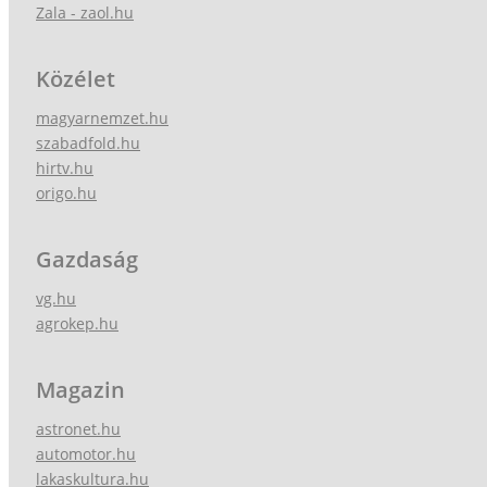
Zala - zaol.hu
Közélet
magyarnemzet.hu
szabadfold.hu
hirtv.hu
origo.hu
Gazdaság
vg.hu
agrokep.hu
Magazin
astronet.hu
automotor.hu
lakaskultura.hu