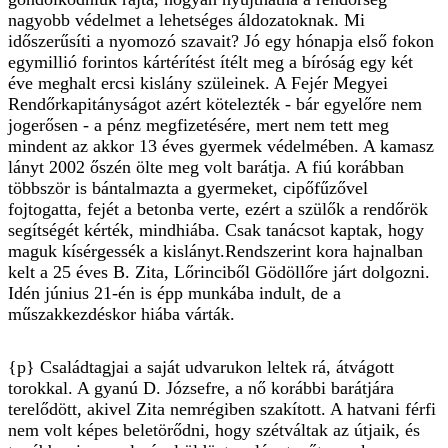
nagyobb védelmet a lehetséges áldozatoknak. Mi
időszerűsíti a nyomozó szavait? Jó egy hónapja első fokon
egymillió forintos kártérítést ítélt meg a bíróság egy két
éve meghalt ercsi kislány szüleinek. A Fejér Megyei
Rendőrkapitányságot azért kötelezték - bár egyelőre nem
jogerősen - a pénz megfizetésére, mert nem tett meg
mindent az akkor 13 éves gyermek védelmében. A kamasz
lányt 2002 őszén ölte meg volt barátja. A fiú korábban
többször is bántalmazta a gyermeket, cipőfűzővel
fojtogatta, fejét a betonba verte, ezért a szülők a rendőrök
segítségét kérték, mindhiába. Csak tanácsot kaptak, hogy
maguk kísérgessék a kislányt.Rendszerint kora hajnalban
kelt a 25 éves B. Zita, Lőrinciből Gödöllőre járt dolgozni.
Idén június 21-én is épp munkába indult, de a
műszakkezdéskor hiába várták.
{p} Családtagjai a saját udvarukon leltek rá, átvágott
torokkal. A gyanú D. Józsefre, a nő korábbi barátjára
terelődött, akivel Zita nemrégiben szakított. A hatvani férfi
nem volt képes beletörődni, hogy szétváltak az útjaik, és