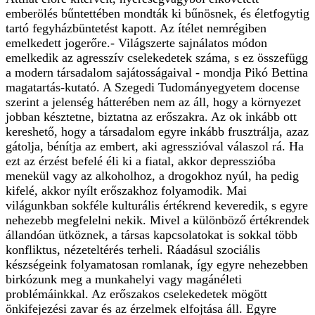
emberölés bűntettében mondták ki bűnösnek, és életfogytig
tartó fegyházbüntetést kapott. Az ítélet nemrégiben
emelkedett jogerőre.- Világszerte sajnálatos módon
emelkedik az agresszív cselekedetek száma, s ez összefügg
a modern társadalom sajátosságaival - mondja Pikó Bettina
magatartás-kutató. A Szegedi Tudományegyetem docense
szerint a jelenség hátterében nem az áll, hogy a környezet
jobban késztetne, biztatna az erőszakra. Az ok inkább ott
kereshető, hogy a társadalom egyre inkább frusztrálja, azaz
gátolja, bénítja az embert, aki agresszióval válaszol rá. Ha
ezt az érzést befelé éli ki a fiatal, akkor depresszióba
menekül vagy az alkoholhoz, a drogokhoz nyúl, ha pedig
kifelé, akkor nyílt erőszakhoz folyamodik. Mai
világunkban sokféle kulturális értékrend keveredik, s egyre
nehezebb megfelelni nekik. Mivel a különböző értékrendek
állandóan ütköznek, a társas kapcsolatokat is sokkal több
konfliktus, nézeteltérés terheli. Ráadásul szociális
készségeink folyamatosan romlanak, így egyre nehezebben
birkózunk meg a munkahelyi vagy magánéleti
problémáinkkal. Az erőszakos cselekedetek mögött
önkifejezési zavar és az érzelmek elfojtása áll. Egyre