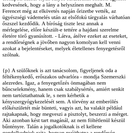
kedvesének, hogy a lány a helyszínen meghalt. M.
Ferencet még az elkövetés napján őrizetbe vették, az
ügyészségi vádemelés után az elsőfokú tárgyalás várhatóan
őszszel kezdődik. A bíróság tiszte lesz annak a
mérlegelése, előre készült-e tettére a hajdani szerelme
életére törő gyanúsított. - Látva, átélve ezeket az eseteket,
a rendőrségnek a jövőben nagyon komolyan kell venni
azokat a bejelentéseket, melyek életellenes fenyegetésről
szólnak.
{p} A szülőknek is azt tanácsolom, figyeljenek oda a
féltékenykedő, erőszakos udvarlóra - mondja Szemerszki
alezredes. Igaz, a fenyegetőzés önmagában nem
bűncselekmény, hanem csak szabálysértés, amiért senkit
nem tartóztathatnak le, s nem kérhetik a
kényszergyógykezelését sem. A törvény az emberölés
előkészületét már bünteti, vagyis azt, ha valakit például
rajtakapnak, hogy megveszi a pisztolyt, beszerzi a mérget.
Aki azonban kést tart magánál, az nem föltétlenül készül
bűntényre. Talán a jogalkotóknak is el kellene
gondolkodniuk rajta, hogyan nyújthatna a rendőrség