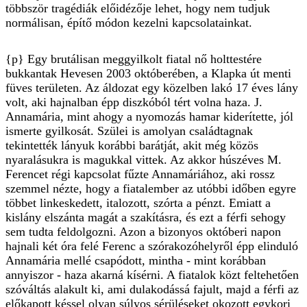
többször tragédiák előidézője lehet, hogy nem tudjuk
normálisan, építő módon kezelni kapcsolatainkat.
{p} Egy brutálisan meggyilkolt fiatal nő holttestére
bukkantak Hevesen 2003 októberében, a Klapka út menti
füves területen. Az áldozat egy közelben lakó 17 éves lány
volt, aki hajnalban épp diszkóból tért volna haza. J.
Annamária, mint ahogy a nyomozás hamar kiderítette, jól
ismerte gyilkosát. Szülei is amolyan családtagnak
tekintették lányuk korábbi barátját, akit még közös
nyaralásukra is magukkal vittek. Az akkor húszéves M.
Ferencet régi kapcsolat fűzte Annamáriához, aki rossz
szemmel nézte, hogy a fiatalember az utóbbi időben egyre
többet linkeskedett, italozott, szórta a pénzt. Emiatt a
kislány elszánta magát a szakításra, és ezt a férfi sehogy
sem tudta feldolgozni. Azon a bizonyos októberi napon
hajnali két óra felé Ferenc a szórakozóhelyről épp elinduló
Annamária mellé csapódott, mintha - mint korábban
annyiszor - haza akarná kísérni. A fiatalok közt feltehetően
szóváltás alakult ki, ami dulakodássá fajult, majd a férfi az
előkapott késsel olyan súlyos sérüléseket okozott egykori