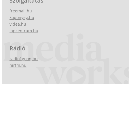
Szolgáltatás
freemail.hu
koponyeg.hu
videa.hu
lapcentrum.hu
Rádió
radio1gong.hu
hirfm.hu