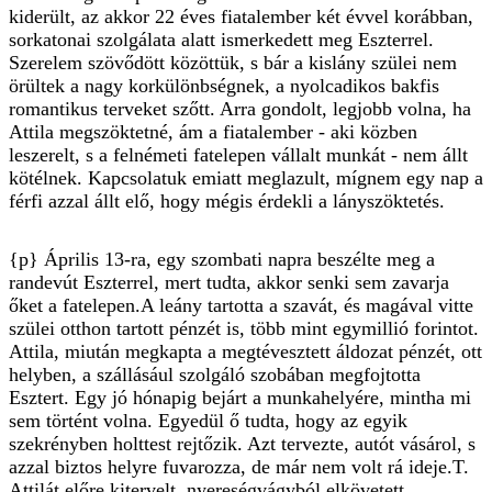
kiderült, az akkor 22 éves fiatalember két évvel korábban,
sorkatonai szolgálata alatt ismerkedett meg Eszterrel.
Szerelem szövődött közöttük, s bár a kislány szülei nem
örültek a nagy korkülönbségnek, a nyolcadikos bakfis
romantikus terveket szőtt. Arra gondolt, legjobb volna, ha
Attila megszöktetné, ám a fiatalember - aki közben
leszerelt, s a felnémeti fatelepen vállalt munkát - nem állt
kötélnek. Kapcsolatuk emiatt meglazult, mígnem egy nap a
férfi azzal állt elő, hogy mégis érdekli a lányszöktetés.
{p} Április 13-ra, egy szombati napra beszélte meg a
randevút Eszterrel, mert tudta, akkor senki sem zavarja
őket a fatelepen.A leány tartotta a szavát, és magával vitte
szülei otthon tartott pénzét is, több mint egymillió forintot.
Attila, miután megkapta a megtévesztett áldozat pénzét, ott
helyben, a szállásául szolgáló szobában megfojtotta
Esztert. Egy jó hónapig bejárt a munkahelyére, mintha mi
sem történt volna. Egyedül ő tudta, hogy az egyik
szekrényben holttest rejtőzik. Azt tervezte, autót vásárol, s
azzal biztos helyre fuvarozza, de már nem volt rá ideje.T.
Attilát előre kitervelt, nyereségvágyból elkövetett