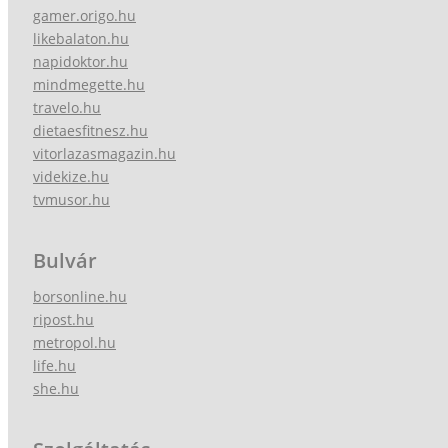
gamer.origo.hu
likebalaton.hu
napidoktor.hu
mindmegette.hu
travelo.hu
dietaesfitnesz.hu
vitorlazasmagazin.hu
videkize.hu
tvmusor.hu
Bulvár
borsonline.hu
ripost.hu
metropol.hu
life.hu
she.hu