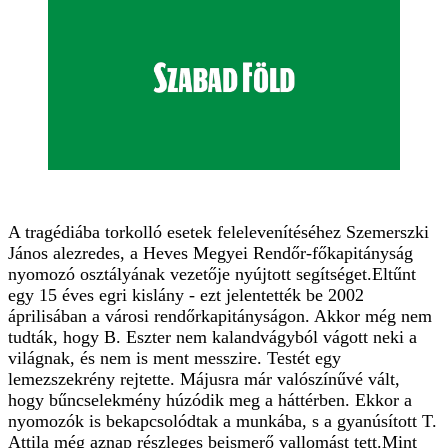
A tragédiába torkolló esetek felelevenítéséhez Szemerszki
János alezredes, a Heves Megyei Rendőr-főkapitányság
nyomozó osztályának vezetője nyújtott segítséget.Eltűnt
egy 15 éves egri kislány - ezt jelentették be 2002
áprilisában a városi rendőrkapitányságon. Akkor még nem
tudták, hogy B. Eszter nem kalandvágyból vágott neki a
világnak, és nem is ment messzire. Testét egy
lemezszekrény rejtette. Májusra már valószínűvé vált,
hogy bűncselekmény húzódik meg a háttérben. Ekkor a
nyomozók is bekapcsolódtak a munkába, s a gyanúsított T.
Attila még aznap részleges beismerő vallomást tett.Mint