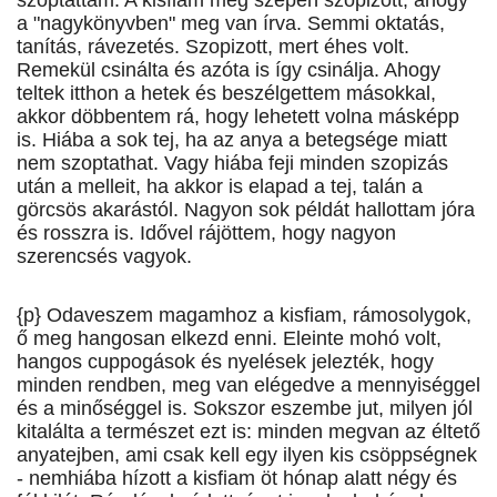
szoptattam. A kisfiam meg szépen szopizott, ahogy
a "nagykönyvben" meg van írva. Semmi oktatás,
tanítás, rávezetés. Szopizott, mert éhes volt.
Remekül csinálta és azóta is így csinálja. Ahogy
teltek itthon a hetek és beszélgettem másokkal,
akkor döbbentem rá, hogy lehetett volna másképp
is. Hiába a sok tej, ha az anya a betegsége miatt
nem szoptathat. Vagy hiába feji minden szopizás
után a melleit, ha akkor is elapad a tej, talán a
görcsös akarástól. Nagyon sok példát hallottam jóra
és rosszra is. Idővel rájöttem, hogy nagyon
szerencsés vagyok.
{p} Odaveszem magamhoz a kisfiam, rámosolygok,
ő meg hangosan elkezd enni. Eleinte mohó volt,
hangos cuppogások és nyelések jelezték, hogy
minden rendben, meg van elégedve a mennyiséggel
és a minőséggel is. Sokszor eszembe jut, milyen jól
kitalálta a természet ezt is: minden megvan az éltető
anyatejben, ami csak kell egy ilyen kis csöppségnek
- nemhiába hízott a kisfiam öt hónap alatt négy és