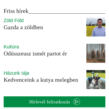
Friss hírek
Zöld Föld
Gazda a zöldben
Kultúra
Odüsszeusz ismét partot ér
Házunk tája
Kedvenceink a kutya melegben
Hírlevél feliratkozás