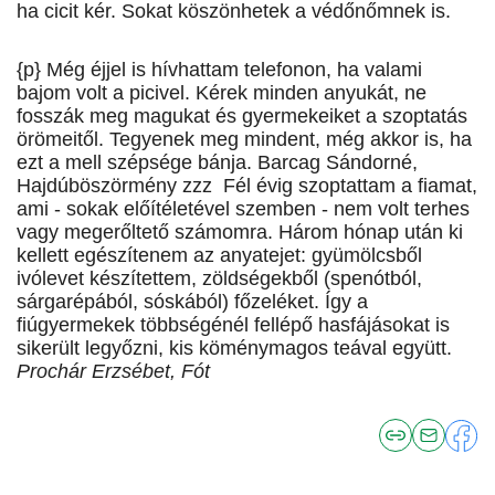
ha cicit kér. Sokat köszönhetek a védőnőmnek is.
{p} Még éjjel is hívhattam telefonon, ha valami
bajom volt a picivel. Kérek minden anyukát, ne
fosszák meg magukat és gyermekeiket a szoptatás
örömeitől. Tegyenek meg mindent, még akkor is, ha
ezt a mell szépsége bánja. Barcag Sándorné,
Hajdúböszörmény zzz Fél évig szoptattam a fiamat,
ami - sokak előítéletével szemben - nem volt terhes
vagy megerőltető számomra. Három hónap után ki
kellett egészítenem az anyatejet: gyümölcsből
ivólevet készítettem, zöldségekből (spenótból,
sárgarépából, sóskából) főzeléket. Így a
fiúgyermekek többségénél fellépő hasfájásokat is
sikerült legyőzni, kis köménymagos teával együtt.
Prochár Erzsébet, Fót