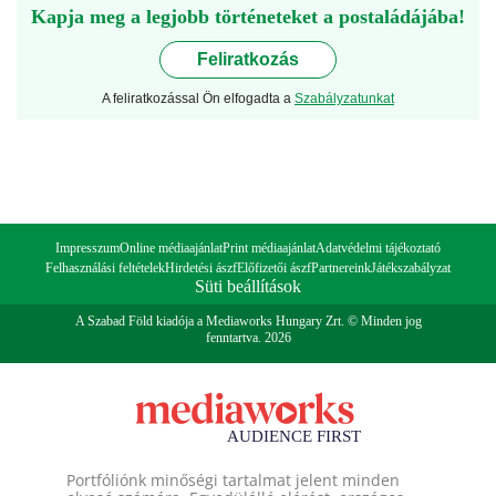
Kapja meg a legjobb történeteket a postaládájába!
Feliratkozás
A feliratkozással Ön elfogadta a
Szabályzatunkat
Impresszum
Online médiaajánlat
Print médiaajánlat
Adatvédelmi tájékoztató
Felhasználási feltételek
Hirdetési ászf
Előfizetői ászf
Partnereink
Játékszabályzat
Süti beállítások
A Szabad Föld kiadója a Mediaworks Hungary Zrt. © Minden jog
fenntartva. 2026
Portfóliónk minőségi tartalmat jelent minden