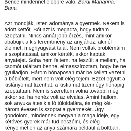
Bence mindennél előbbre való.
Bardi Marianna,
Bana
Azt mondják, Isten adománya a gyermek. Nekem is
adott kettőt. Sőt azt is megadta, hogy tudtam
szoptatni. Nincs annál jobb érzés, mint amikor
obabújik a kis teremtmény az anyjához, akinél
élelmet, megnyugvást talál. Nem voltak problémáim
a szoptatással, amikor kérték, akkor kaptak
anyatejet. Soha nem fejtem, ha feszült a mellem, ha
csomót találtam benne, elmasszíroztam, hogy be ne
gyulladjon. Három hónaposan már be kellett vezetni
a bébiételt, mert nem volt elég tejem. Ezzel együtt a
kislányomat tizenhat, a kisfiamat tizennégy hónapig
szoptattam. Nem is szerettem volna tovább, még
akkor se, ha nehéz volt az elválás. Amint hallom,
sok anyuka átesik a ló túloldalára, és még két-
három évesen is szoptatja gyermekét. Úgy
gondolom, mindennek megvan a maga ideje, egy
kétéves gyerek már tud beszélni, és elég
kényelmetlen az anya számára például a boltban,