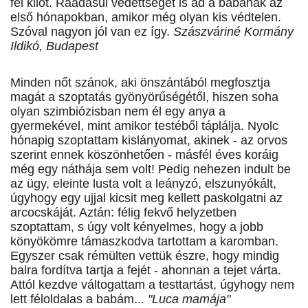
fél kilót. Ráadásul védettséget is ad a babának az
első hónapokban, amikor még olyan kis védtelen.
Szóval nagyon jól van ez így.
Szászváriné Kormány
Ildikó, Budapest
Minden nőt szánok, aki önszántából megfosztja
magát a szoptatás gyönyörűségétől, hiszen soha
olyan szimbiózisban nem él egy anya a
gyermekével, mint amikor testéből táplálja. Nyolc
hónapig szoptattam kislányomat, akinek - az orvos
szerint ennek köszönhetően - másfél éves koráig
még egy náthája sem volt! Pedig nehezen indult be
az ügy, eleinte lusta volt a leányzó, elszunyókált,
úgyhogy egy ujjal kicsit meg kellett paskolgatni az
arcocskáját. Aztán: félig fekvő helyzetben
szoptattam, s úgy volt kényelmes, hogy a jobb
könyökömre támaszkodva tartottam a karomban.
Egyszer csak rémülten vettük észre, hogy mindig
balra fordítva tartja a fejét - ahonnan a tejet várta.
Attól kezdve váltogattam a testtartást, úgyhogy nem
lett féloldalas a babám...
"Luca mamája"