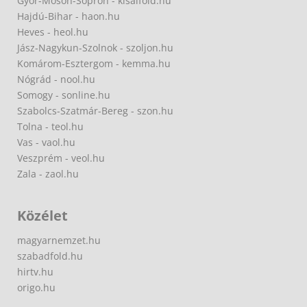
Győr-Moson-Sopron - kisalfold.hu
Hajdú-Bihar - haon.hu
Heves - heol.hu
Jász-Nagykun-Szolnok - szoljon.hu
Komárom-Esztergom - kemma.hu
Nógrád - nool.hu
Somogy - sonline.hu
Szabolcs-Szatmár-Bereg - szon.hu
Tolna - teol.hu
Vas - vaol.hu
Veszprém - veol.hu
Zala - zaol.hu
Közélet
magyarnemzet.hu
szabadfold.hu
hirtv.hu
origo.hu