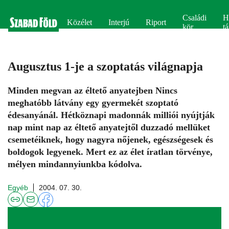
Családi
H
Közélet
Interjú
Riport
kör
tá
Augusztus 1-je a szoptatás világnapja
Minden megvan az éltető anyatejben Nincs
meghatóbb látvány egy gyermekét szoptató
édesanyánál. Hétköznapi madonnák milliói nyújtják
nap mint nap az éltető anyatejtől duzzadó mellüket
csemetéiknek, hogy nagyra nőjenek, egészségesek és
boldogok legyenek. Mert ez az élet íratlan törvénye,
mélyen mindannyiunkba kódolva.
Egyéb
2004. 07. 30.