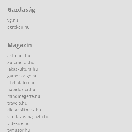
Gazdaság
vg.hu
agrokep.hu
Magazin
astronet.hu
automotor.hu
lakaskultura.hu
gamer.origo.hu
likebalaton.hu
napidoktor.hu
mindmegette.hu
travelo.hu
dietaesfitnesz.hu
vitorlazasmagazin.hu
videkize.hu
tvmusor.hu