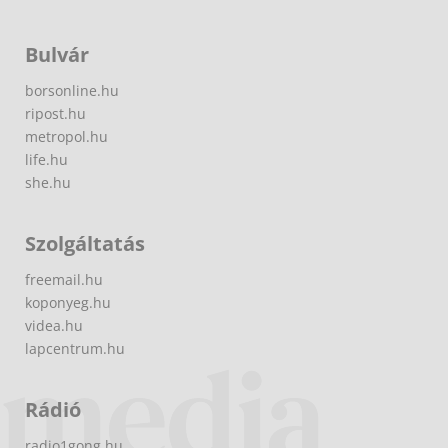
Bulvár
borsonline.hu
ripost.hu
metropol.hu
life.hu
she.hu
Szolgáltatás
freemail.hu
koponyeg.hu
videa.hu
lapcentrum.hu
Rádió
radio1gong.hu