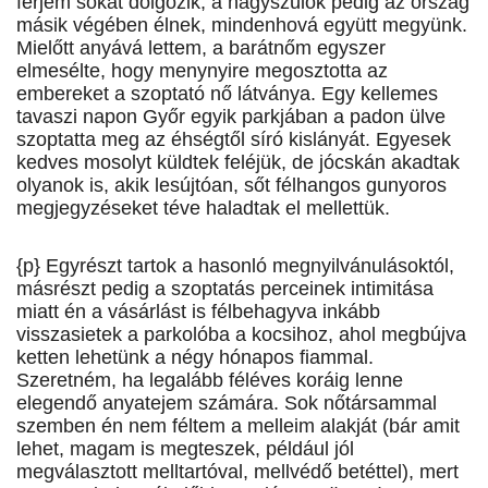
férjem sokat dolgozik, a nagyszülők pedig az ország
másik végében élnek, mindenhová együtt megyünk.
Mielőtt anyává lettem, a barátnőm egyszer
elmesélte, hogy menynyire megosztotta az
embereket a szoptató nő látványa. Egy kellemes
tavaszi napon Győr egyik parkjában a padon ülve
szoptatta meg az éhségtől síró kislányát. Egyesek
kedves mosolyt küldtek feléjük, de jócskán akadtak
olyanok is, akik lesújtóan, sőt félhangos gunyoros
megjegyzéseket téve haladtak el mellettük.
{p} Egyrészt tartok a hasonló megnyilvánulásoktól,
másrészt pedig a szoptatás perceinek intimitása
miatt én a vásárlást is félbehagyva inkább
visszasietek a parkolóba a kocsihoz, ahol megbújva
ketten lehetünk a négy hónapos fiammal.
Szeretném, ha legalább féléves koráig lenne
elegendő anyatejem számára. Sok nőtársammal
szemben én nem féltem a melleim alakját (bár amit
lehet, magam is megteszek, például jól
megválasztott melltartóval, mellvédő betéttel), mert