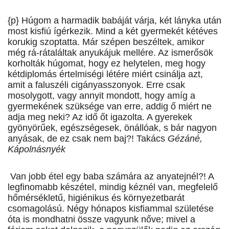
{p} Húgom a harmadik babáját várja, két lányka után
most kisfiú ígérkezik. Mind a két gyermekét kétéves
korukig szoptatta. Már szépen beszéltek, amikor
még rá-rátaláltak anyukájuk mellére. Az ismerősök
korholták húgomat, hogy ez helytelen, meg hogy
kétdiplomás értelmiségi létére miért csinálja azt,
amit a faluszéli cigányasszonyok. Erre csak
mosolygott, vagy annyit mondott, hogy amíg a
gyermekének szüksége van erre, addig ő miért ne
adja meg neki? Az idő őt igazolta. A gyerekek
gyönyörűek, egészségesek, önállóak, s bár nagyon
anyásak, de ez csak nem baj?! Takács
Gézáné,
Kápolnásnyék
Van jobb étel egy baba számára az anyatejnél?! A
legfinomabb készétel, mindig kéznél van, megfelelő
hőmérsékletű, higiénikus és környezetbarát
csomagolású. Négy hónapos kisfiammal születése
óta is mondhatni össze vagyunk nőve; mivel a