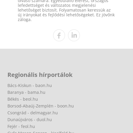
olvasó számára. Egyedülálló elérést, országos
lefedettséget és változatos megjelenési
lehetőséget biztosít. Folyamatosan keressük az
új irányokat és fejlődési lehetőségeket. Ez jövőnk
záloga.
Regionális hírportálok
Bács-Kiskun - baon.hu
Baranya - bama.hu
Békés - beol.hu
Borsod-Abaúj-Zemplén - boon.hu
Csongrád - delmagyar.hu
Dunaújváros - duol.hu
Fejér - feol.hu