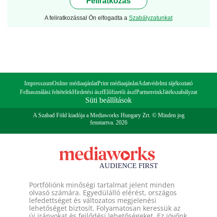
Feliratkozás
A feliratkozással Ön elfogadta a
Szabályzatunkat
Impresszum
Online médiaajánlat
Print médiaajánlat
Adatvédelmi tájékoztató
Felhasználási feltételek
Hirdetési ászf
Előfizetői ászf
Partnereink
Játékszabályzat
Süti beállítások
A Szabad Föld kiadója a Mediaworks Hungary Zrt. © Minden jog
fenntartva. 2026
Portfóliónk minőségi tartalmat jelent minden
olvasó számára. Egyedülálló elérést, országos
lefedettséget és változatos megjelenési
lehetőséget biztosít. Folyamatosan keressük az
új irányokat és fejlődési lehetőségeket. Ez jövőnk