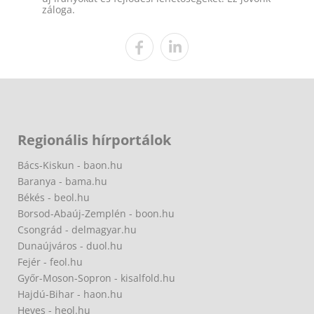
záloga.
Regionális hírportálok
Bács-Kiskun - baon.hu
Baranya - bama.hu
Békés - beol.hu
Borsod-Abaúj-Zemplén - boon.hu
Csongrád - delmagyar.hu
Dunaújváros - duol.hu
Fejér - feol.hu
Győr-Moson-Sopron - kisalfold.hu
Hajdú-Bihar - haon.hu
Heves - heol.hu