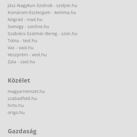
Jász-Nagykun-Szolnok - szoljon.hu
Komárom-Esztergom - kemma.hu
Nógrád - nool.hu
Somogy - sonline.hu
Szabolcs-Szatmár-Bereg - szon.hu
Tolna - teol.hu
Vas - vaol.hu
Veszprém - veol.hu
Zala - zaol.hu
Közélet
magyarnemzet.hu
szabadfold.hu
hirtv.hu
origo.hu
Gazdaság