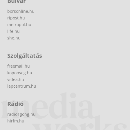
Bulvár
borsonline.hu
ripost.hu
metropol.hu
life.hu
she.hu
Szolgáltatás
freemail.hu
koponyeg.hu
videa.hu
lapcentrum.hu
Rádió
radio1gong.hu
hirfm.hu