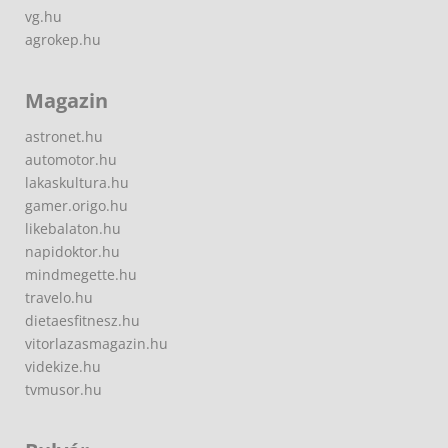
vg.hu
agrokep.hu
Magazin
astronet.hu
automotor.hu
lakaskultura.hu
gamer.origo.hu
likebalaton.hu
napidoktor.hu
mindmegette.hu
travelo.hu
dietaesfitnesz.hu
vitorlazasmagazin.hu
videkize.hu
tvmusor.hu