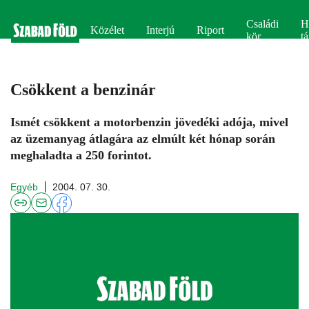
Családi
H
Közélet
Interjú
Riport
kör
tá
Csökkent a benzinár
Ismét csökkent a motorbenzin jövedéki adója, mivel
az üzemanyag átlagára az elmúlt két hónap során
meghaladta a 250 forintot.
Egyéb
2004. 07. 30.