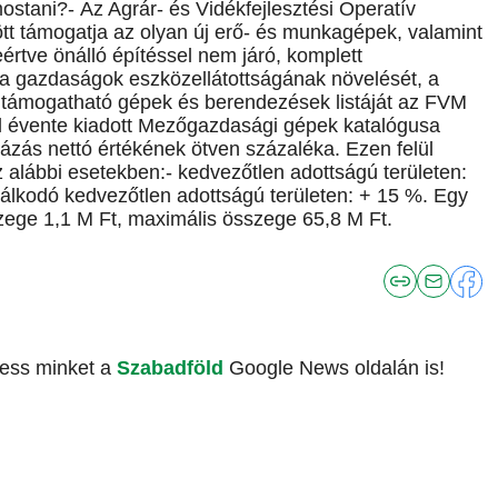
stani?- Az Agrár- és Vidékfejlesztési Operatív
 támogatja az olyan új erő- és munkagépek, valamint
értve önálló építéssel nem járó, komplett
a gazdaságok eszközellátottságának növelését, a
A támogatható gépek és berendezések listáját az FVM
l évente kiadott Mezőgazdasági gépek katalógusa
ázás nettó értékének ötven százaléka. Ezen felül
 alábbi esetekben:- kedvezőtlen adottságú területen:
zdálkodó kedvezőtlen adottságú területen: + 15 %. Egy
ege 1,1 M Ft, maximális összege 65,8 M Ft.
vess minket a
Szabadföld
Google News oldalán is!