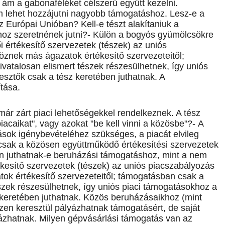
 ám a gabonaféléket célszerű együtt kezelni.
m lehet hozzájutni nagyobb támogatáshoz. Lesz-e a
 Európai Unióban? Kell-e tészt alakítaniuk a
oz szeretnének jutni?- Külön a bogyós gyümölcsökre
 értékesítő szervezetek (tészek) az uniós
znek más ágazatok értékesítő szervezeteitől;
vatalosan elismert tészek részesülhetnek, így uniós
ztők csak a tész keretében juthatnak. A
tása.
ár zárt piaci lehetőségekkel rendelkeznek. A tész
acaikat", vagy azokat "be kell vinni a közösbe"?- A
ások igénybevételéhez szükséges, a piacát elvileg
 csak a közösen együttműködő értékesítési szervezetek
n juthatnak-e beruházási támogatáshoz, mint a nem
kesítő szervezetek (tészek) az uniós piacszabályozás
ok értékesítő szervezeteitől; támogatásban csak a
észek részesülhetnek, így uniós piaci támogatásokhoz a
keretében juthatnak. Közös beruházásaikhoz (mint
észen keresztül pályázhatnak támogatásért, de saját
yázhatnak. Milyen gépvásárlási támogatás van az