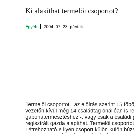
Ki alakíthat termelői csoportot?
Egyéb
2004. 07. 23. péntek
Termelői csoportot - az előírás szerint 15 főb
vezetőn kívül még 14 családtag önállóan is re
gabonatermesztéshez -, vagy csak a családi 
regisztrált gazda alapíthat. Termelői csoport
Létrehozható-e ilyen csoport külön-külön búz