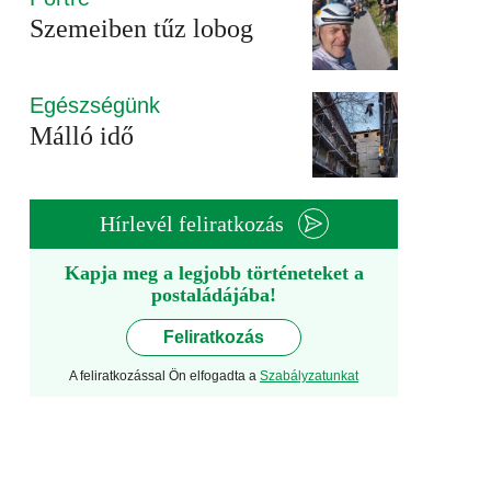
Szemeiben tűz lobog
Egészségünk
Málló idő
Hírlevél feliratkozás
Kapja meg a legjobb történeteket a
postaládájába!
Feliratkozás
A feliratkozással Ön elfogadta a
Szabályzatunkat