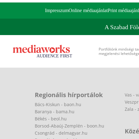
Impresszum
Online médiaajánlat
Print médiaajánl
A Szabad Föl
Portfóliónk minőségi ta
megjelenési lehetőséget
Regionális hírportálok
Vas - v
Veszpr
Bács-Kiskun - baon.hu
Zala - 
Baranya - bama.hu
Békés - beol.hu
Borsod-Abaúj-Zemplén - boon.hu
Közé
Csongrád - delmagyar.hu