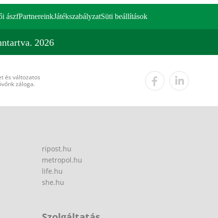
ői ászf
Partnereink
Játékszabályzat
Süti beállítások
ntartva. 2026
t és változatos
övőnk záloga.
ripost.hu
metropol.hu
life.hu
she.hu
Szolgáltatás