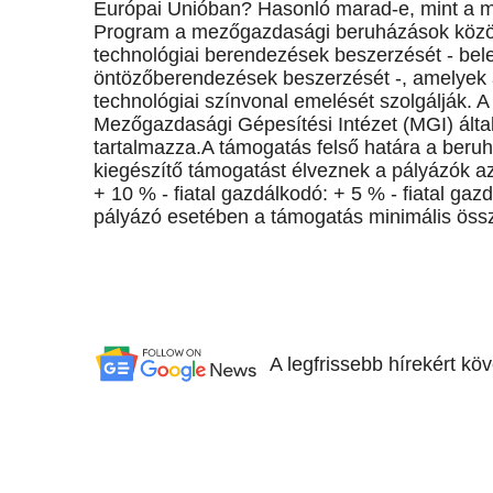
Európai Unióban? Hasonló marad-e, mint a mo
Program a mezőgazdasági beruházások között
technológiai berendezések beszerzését - bele
öntözőberendezések beszerzését -, amelyek 
technológiai színvonal emelését szolgálják. 
Mezőgazdasági Gépesítési Intézet (MGI) álta
tartalmazza.A támogatás felső határa a beruh
kiegészítő támogatást élveznek a pályázók az
+ 10 % - fiatal gazdálkodó: + 5 % - fiatal ga
pályázó esetében a támogatás minimális össz
A legfrissebb hírekért kö