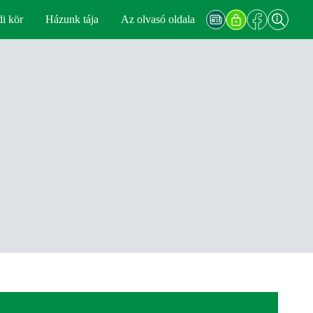
di kör
Házunk tája
Az olvasó oldala