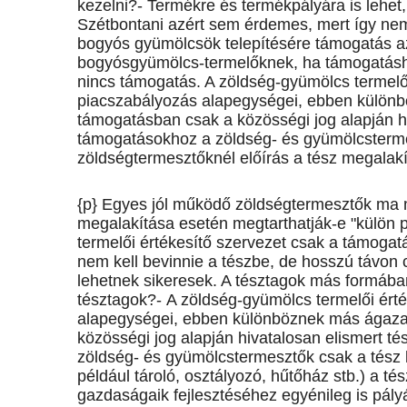
kezelni?- Termékre és termékpályára is lehet,
Szétbontani azért sem érdemes, mert így ne
bogyós gyümölcsök telepítésére támogatás az
bogyósgyümölcs-termelőknek, ha támogatásh
nincs támogatás. A zöldség-gyümölcs termelői
piacszabályozás alapegységei, ebben különbö
támogatásban csak a közösségi jog alapján hi
támogatásokhoz a zöldség- és gyümölcstermes
zöldségtermesztőknél előírás a tész megalakí
{p} Egyes jól működő zöldségtermesztők ma m
megalakítása esetén megtarthatják-e "külön pi
termelői értékesítő szervezet csak a támogat
nem kell bevinnie a tészbe, de hosszú távon
lehetnek sikeresek. A tésztagok más formába
tésztagok?- A zöldség-gyümölcs termelői érté
alapegységei, ebben különböznek más ágazat
közösségi jog alapján hivatalosan elismert t
zöldség- és gyümölcstermesztők csak a tész 
például tároló, osztályozó, hűtőház stb.) a t
gazdaságaik fejlesztéséhez egyénileg is pál