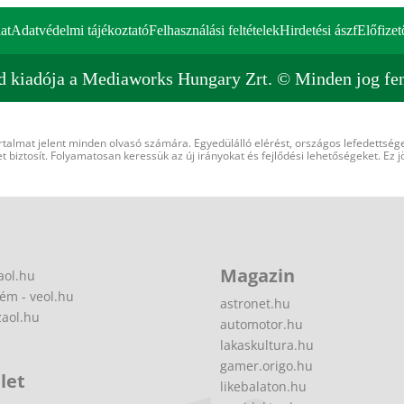
at
Adatvédelmi tájékoztató
Felhasználási feltételek
Hirdetési ászf
Előfizet
d kiadója a Mediaworks Hungary Zrt. © Minden jog fen
rtalmat jelent minden olvasó számára. Egyedülálló elérést, országos lefedettsége
 biztosít. Folyamatosan keressük az új irányokat és fejlődési lehetőségeket. Ez j
Magazin
aol.hu
ém - veol.hu
astronet.hu
zaol.hu
automotor.hu
lakaskultura.hu
gamer.origo.hu
let
likebalaton.hu