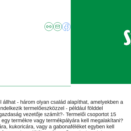
ől állhat - három olyan család alapíthat, amelyekben a
ndelkezik termelőeszközzel - például földdel
gazdaság vezetője számít?- Termelői csoportot 15
ot egy termékre vagy termékpályára kell megalakítani?
ára, kukoricára, vagy a gabonaféléket egyben kell