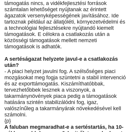
támogatás nincs, a vidékfejlesztési források
számtalan lehetőséget nyújtanak az érintett
ágazatok versenyképességének javításához. Ide
tartoznak például az állatjóléti, környezetvédelmi és
a technológiai fejlesztésekre nyújtandó kiemelt
támogatások. E célokra a csatlakozás után a
közösségi támogatások mellett nemzeti
támogatások is adhatók.
A sertéságazat helyzete javul-e a csatlakozás
után?
- A piaci helyzet javulni fog. A szélsőséges piaci
mozgásokat meg fogja szüntetni a stabil intervenció
és az exporttámogatás. Kiszámíthatóbbak,
tervezhetőbbek lesznek a viszonyok, a
takarmánynövények piaca pedig a támogatások
hatására szintén stabilizálódni fog, igaz,
valószínűleg a takarmányárak növekedésével kell
számolni.
{p}
A faluban megmaradhat-e a sertéstartás, ha 10-