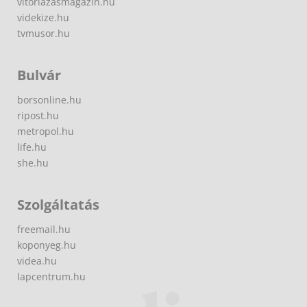
vitorlazasmagazin.hu
videkize.hu
tvmusor.hu
Bulvár
borsonline.hu
ripost.hu
metropol.hu
life.hu
she.hu
Szolgáltatás
freemail.hu
koponyeg.hu
videa.hu
lapcentrum.hu