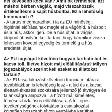
nél kevesebb koca van? Amit ők termelnek, azt
máshol bérben vágják, majd visszahozzák
értékesítésre a saját húsboltba. Ez a lehetőség
fennmarad-e?
- A tartás megmaradhat. Ha az EU minőségi,
higiéniai előírásainak megfelel a vágóhíd, a húsbolt
és a hús, akkor igen. De a hús útját, a vágás
időpontját nyilván kell tartani, hogy bármikor vissza
lehessen követni egyedig és termelőig a hús
eredetét, útját.
Az EU-tagságot követően hogyan tartható lúd és
kacsa toll, illetve hízott máj előállítására? Milyen
jogszabályok szerint kell ezeket az állatokat
tartani?
- Az EU-csatlakozást követően francia mintára a
továbbiakban is lehetőség lesz - a lúd és a kacsa
élettani-étkezési szokásaira jellemző jó étvágyra és
falánkságra alapozva - a hízott máj kíméletes,
töméses-hizlalásos előállítására.A tolltépés
tevékenységének folytatása a csatlakozást
követően hosszabb távon veszélybe kerülhet,