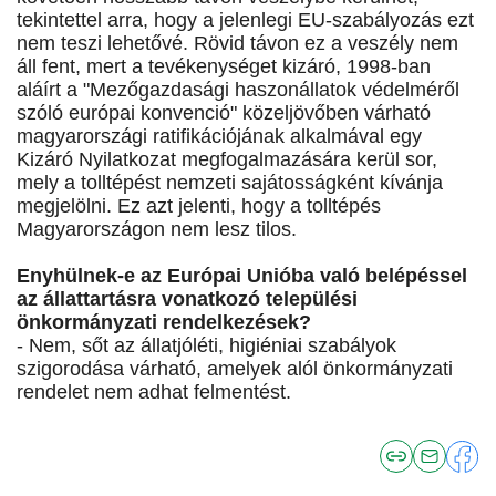
tekintettel arra, hogy a jelenlegi EU-szabályozás ezt
nem teszi lehetővé. Rövid távon ez a veszély nem
áll fent, mert a tevékenységet kizáró, 1998-ban
aláírt a "Mezőgazdasági haszonállatok védelméről
szóló európai konvenció" közeljövőben várható
magyarországi ratifikációjának alkalmával egy
Kizáró Nyilatkozat megfogalmazására kerül sor,
mely a tolltépést nemzeti sajátosságként kívánja
megjelölni. Ez azt jelenti, hogy a tolltépés
Magyarországon nem lesz tilos.
Enyhülnek-e az Európai Unióba való belépéssel
az állattartásra vonatkozó települési
önkormányzati rendelkezések?
- Nem, sőt az állatjóléti, higiéniai szabályok
szigorodása várható, amelyek alól önkormányzati
rendelet nem adhat felmentést.