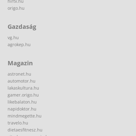
hirtv.hu
origo.hu
Gazdaság
vg.hu
agrokep.hu
Magazin
astronet.hu
automotor.hu
lakaskultura.hu
gamer.origo.hu
likebalaton.hu
napidoktor.hu
mindmegette.hu
travelo.hu
dietaesfitnesz.hu