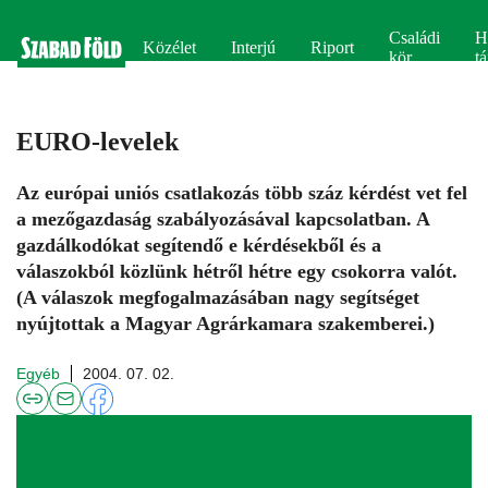
Családi
H
Közélet
Interjú
Riport
kör
tá
EURO-levelek
Az európai uniós csatlakozás több száz kérdést vet fel
a mezőgazdaság szabályozásával kapcsolatban. A
gazdálkodókat segítendő e kérdésekből és a
válaszokból közlünk hétről hétre egy csokorra valót.
(A válaszok megfogalmazásában nagy segítséget
nyújtottak a Magyar Agrárkamara szakemberei.)
Egyéb
2004. 07. 02.