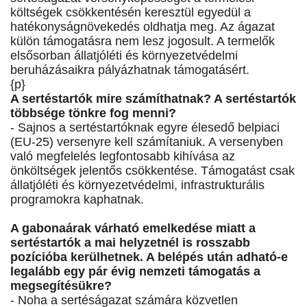
költségek csökkentésén keresztül egyedül a
hatékonyságnövekedés oldhatja meg. Az ágazat
külön támogatásra nem lesz jogosult. A termelők
elsősorban állatjóléti és környezetvédelmi
beruházásaikra pályázhatnak támogatásért.
{p}
A sertéstartók mire számíthatnak? A sertéstartók
többsége tönkre fog menni?
- Sajnos a sertéstartóknak egyre élesedő belpiaci
(EU-25) versenyre kell számítaniuk. A versenyben
való megfelelés legfontosabb kihívása az
önköltségek jelentős csökkentése. Támogatást csak
állatjóléti és környezetvédelmi, infrastrukturális
programokra kaphatnak.
A gabonaárak várható emelkedése miatt a
sertéstartók a mai helyzetnél is rosszabb
pozícióba kerülhetnek. A belépés után adható-e
legalább egy pár évig nemzeti támogatás a
megsegítésükre?
- Noha a sertéságazat számára közvetlen