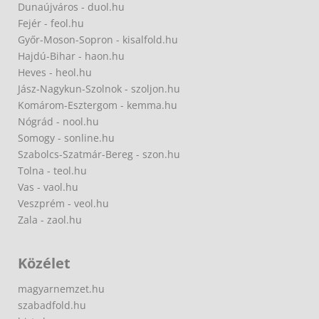
Dunaújváros - duol.hu
Fejér - feol.hu
Győr-Moson-Sopron - kisalfold.hu
Hajdú-Bihar - haon.hu
Heves - heol.hu
Jász-Nagykun-Szolnok - szoljon.hu
Komárom-Esztergom - kemma.hu
Nógrád - nool.hu
Somogy - sonline.hu
Szabolcs-Szatmár-Bereg - szon.hu
Tolna - teol.hu
Vas - vaol.hu
Veszprém - veol.hu
Zala - zaol.hu
Közélet
magyarnemzet.hu
szabadfold.hu