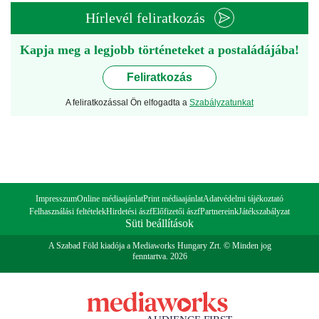
Hírlevél feliratkozás
Kapja meg a legjobb történeteket a postaládájába!
Feliratkozás
A feliratkozással Ön elfogadta a
Szabályzatunkat
Impresszum
Online médiaajánlat
Print médiaajánlat
Adatvédelmi tájékoztató
Felhasználási feltételek
Hirdetési ászf
Előfizetői ászf
Partnereink
Játékszabályzat
Süti beállítások
A Szabad Föld kiadója a Mediaworks Hungary Zrt. © Minden jog
fenntartva. 2026