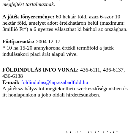
megfejtést tartalmaznak.
A játék főnyereménye:
60 hektár föld, azaz 6-szor 10
hektár föld, amelyet adott értékhatáron belül (maximum:
3millió Ft*) a 6 nyertes választhat ki bárhol az országban.
Fődíjsorsolás:
2004.12.17
* 10 ha 15-20 aranykorona értékű termőföld a játék
indulásakori piaci árát alapul véve.
FÖLDINDULÁS INFO VONAL:
436-6111, 436-6137,
436-6138
E-mail:
foldindulas@lap.szabadfold.hu
A játékszabályzatot megtekintheti szerkesztőségünkben és
itt honlapunkon a jobb oldali hirdetésünkben.