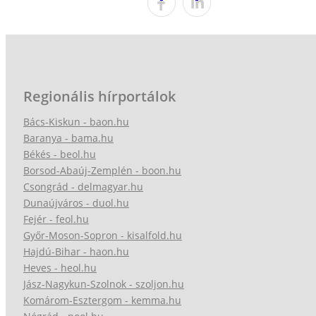
Regionális hírportálok
Bács-Kiskun - baon.hu
Baranya - bama.hu
Békés - beol.hu
Borsod-Abaúj-Zemplén - boon.hu
Csongrád - delmagyar.hu
Dunaújváros - duol.hu
Fejér - feol.hu
Győr-Moson-Sopron - kisalfold.hu
Hajdú-Bihar - haon.hu
Heves - heol.hu
Jász-Nagykun-Szolnok - szoljon.hu
Komárom-Esztergom - kemma.hu