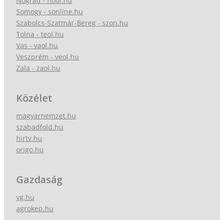
Nógrád - nool.hu
Somogy - sonline.hu
Szabolcs-Szatmár-Bereg - szon.hu
Tolna - teol.hu
Vas - vaol.hu
Veszprém - veol.hu
Zala - zaol.hu
Közélet
magyarnemzet.hu
szabadfold.hu
hirtv.hu
origo.hu
Gazdaság
vg.hu
agrokep.hu