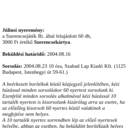
Júliusi nyeremény:
a Szerencsejáték Rt. által felajánlott 60 db,
3000 Ft értékű
Szerencsekártya
.
Beküldési határidő:
2004.08.16
Sorsolás:
2004.08.23 10 óra, Szabad Lap Kiadó Kft. (1125
Budapest, Istenhegyi út 59-61.)
A beérkezett borítékok közül közjegyző jelenlétében, kézi
húzással minden sorsoláskor 60 nyertest sorsolunk ki.
Ezenfelül minden sorsolás alkalmával kézi húzással 10
tartalék nyertest is kisorsolunk kizárólag arra az esetre, ha
az előzőleg kisorsolt 60 nyertes közül valakinek a
megfejtése nem helyes.
A 10 tartalék nyertes sorrendben lép az előző nyertesek
helyébe, abban az esetben, ha beküldött borítékjaik helyes