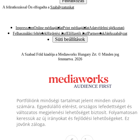
Feliratkozás
A feliratkozással Ön elfogadta a
Szabályzatunkat
Impresszum
Online médiaajánlat
Print médiaajánlat
Adatvédelmi tájékoztató
Felhasználási feltételek
Hirdetési ászf
Előfizetői ászf
Partnereink
Játékszabályzat
Süti beállítások
A Szabad Föld kiadója a Mediaworks Hungary Zrt. © Minden jog
fenntartva. 2026
Portfóliónk minőségi tartalmat jelent minden olvasó
számára. Egyedülálló elérést, országos lefedettséget és
változatos megjelenési lehetőséget biztosít. Folyamatosan
keressük az új irányokat és fejlődési lehetőségeket. Ez
jövőnk záloga.