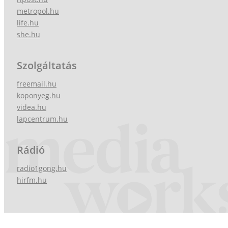
metropol.hu
life.hu
she.hu
Szolgáltatás
freemail.hu
koponyeg.hu
videa.hu
lapcentrum.hu
Rádió
radio1gong.hu
hirfm.hu