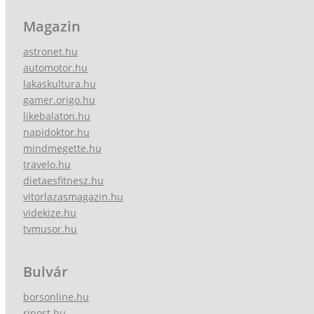
Magazin
astronet.hu
automotor.hu
lakaskultura.hu
gamer.origo.hu
likebalaton.hu
napidoktor.hu
mindmegette.hu
travelo.hu
dietaesfitnesz.hu
vitorlazasmagazin.hu
videkize.hu
tvmusor.hu
Bulvár
borsonline.hu
ripost.hu