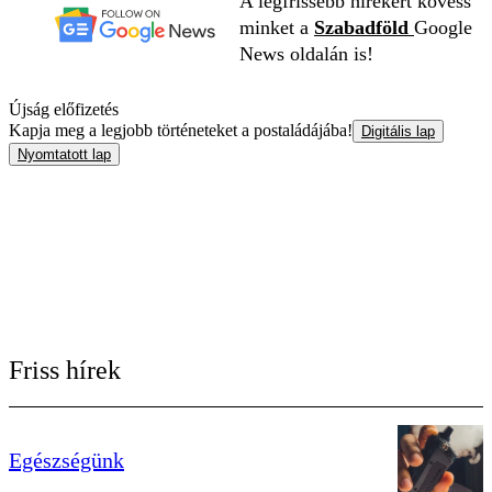
A legfrissebb hírekért kövess
minket a
Szabadföld
Google
News oldalán is!
Újság előfizetés
Kapja meg a legjobb történeteket a postaládájába!
Digitális lap
Nyomtatott lap
Friss hírek
Egészségünk