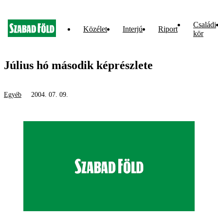
Családi
Közélet
Interjú
Riport
kör
Július hó második képrészlete
Egyéb
2004. 07. 09.