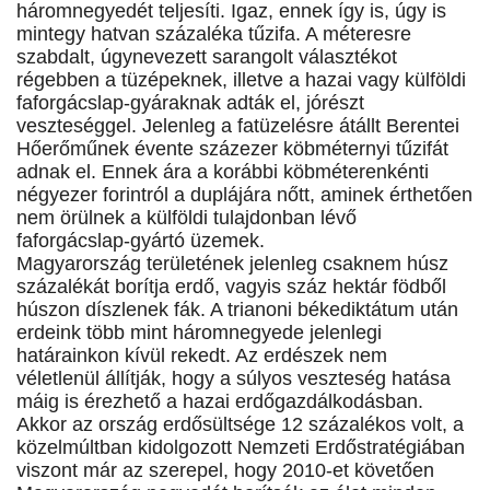
háromnegyedét teljesíti. Igaz, ennek így is, úgy is
mintegy hatvan százaléka tűzifa. A méteresre
szabdalt, úgynevezett sarangolt választékot
régebben a tüzépeknek, illetve a hazai vagy külföldi
faforgácslap-gyáraknak adták el, jórészt
veszteséggel. Jelenleg a fatüzelésre átállt Berentei
Hőerőműnek évente százezer köbméternyi tűzifát
adnak el. Ennek ára a korábbi köbméterenkénti
négyezer forintról a duplájára nőtt, aminek érthetően
nem örülnek a külföldi tulajdonban lévő
faforgácslap-gyártó üzemek.
Magyarország területének jelenleg csaknem húsz
százalékát borítja erdő, vagyis száz hektár födből
húszon díszlenek fák. A trianoni békediktátum után
erdeink több mint háromnegyede jelenlegi
határainkon kívül rekedt. Az erdészek nem
véletlenül állítják, hogy a súlyos veszteség hatása
máig is érezhető a hazai erdőgazdálkodásban.
Akkor az ország erdősültsége 12 százalékos volt, a
közelmúltban kidolgozott Nemzeti Erdőstratégiában
viszont már az szerepel, hogy 2010-et követően