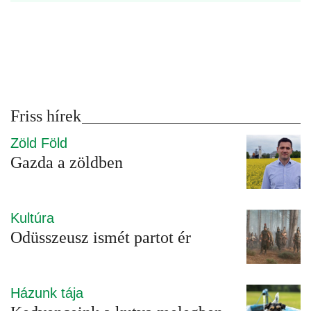
Friss hírek
Zöld Föld
Gazda a zöldben
Kultúra
Odüsszeusz ismét partot ér
Házunk tája