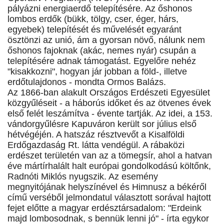
pályázni energiaerdő telepítésére. Az őshonos
lombos erdők (bükk, tölgy, cser, éger, hárs,
egyebek) telepítését és művelését egyaránt
ösztönzi az unió, ám a gyorsan növő, nálunk nem
őshonos fajoknak (akác, nemes nyár) csupán a
telepítésére adnak támogatást. Egyelőre nehéz
"kisakkozni", hogyan jár jobban a föld-, illetve
erdőtulajdonos - mondta Ormos Balázs.
Az 1866-ban alakult Országos Erdészeti Egyesület
közgyűléseit - a háborús időket és az ötvenes évek
első felét leszámítva - évente tartják. Az idei, a 153.
vándorgyűlésre Kapuváron került sor július első
hétvégéjén. A hatszáz résztvevőt a Kisalföldi
Erdőgazdaság Rt. látta vendégül. A rábaközi
erdészet területén van az a tömegsír, ahol a hatvan
éve mártírhalált halt európai gondolkodású költőnk,
Radnóti Miklós nyugszik. Az esemény
megnyitójának helyszínével és Himnusz a békéről
című verséből jelmondatul választott sorával hajtott
fejet előtte a magyar erdésztársadalom: "Erdeink
majd lombosodnak, s bennük lenni jó" - írta egykor