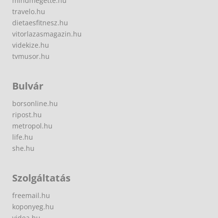
mindmegette.hu
travelo.hu
dietaesfitnesz.hu
vitorlazasmagazin.hu
videkize.hu
tvmusor.hu
Bulvár
borsonline.hu
ripost.hu
metropol.hu
life.hu
she.hu
Szolgáltatás
freemail.hu
koponyeg.hu
videa.hu