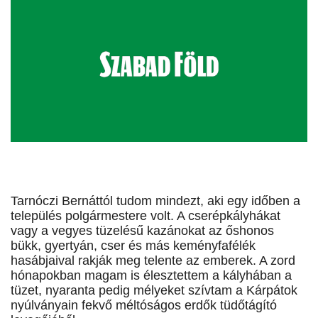
Tarnóczi Bernáttól tudom mindezt, aki egy időben a
település polgármestere volt. A cserépkályhákat
vagy a vegyes tüzelésű kazánokat az őshonos
bükk, gyertyán, cser és más keményfafélék
hasábjaival rakják meg telente az emberek. A zord
hónapokban magam is élesztettem a kályhában a
tüzet, nyaranta pedig mélyeket szívtam a Kárpátok
nyúlványain fekvő méltóságos erdők tüdőtágító