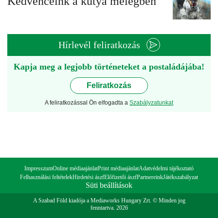
Kedvenceink a kutya melegben
Hírlevél feliratkozás
Kapja meg a legjobb történeteket a postaládájába!
Feliratkozás
A feliratkozással Ön elfogadta a
Szabályzatunkat
Impresszum
Online médiaajánlat
Print médiaajánlat
Adatvédelmi tájékoztató
Felhasználási feltételek
Hirdetési ászf
Előfizetői ászf
Partnereink
Játékszabályzat
Süti beállítások
A Szabad Föld kiadója a Mediaworks Hungary Zrt. © Minden jog
fenntartva. 2026