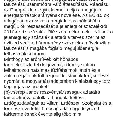
fatüzelésű üzemmódra való átalakításra. Ráadásul
az Európai Unió egyik kiemelt célja a megújuló
energiaforrások arányának növelése. Az EU-15-ök
átlagában az összes energiafelhasználásból a
megújulók részesedését a jelenlegi öt százalékról
2010-re tíz százalék fölé szeretnék emelni. Nálunk a
jelenlegi egy százalék alattiról a tervek szerint az
évtized végére három-négy százalékra növekszik a
fatüzelést is magába foglaló megújulóenergia-
felhasználási arány.
Minthogy az erőművek két hónapos
tartalékkészlettel dolgoznak, a környékükön
felhalmozott hatalmas tűzifahalmok láttán és a
zöldmozgalmak túlbuzgó aktivistáinak ténykedése
nyomán a magyar társadalomban kialakult egy torz
kép: irtják az erdőket!
{p}Cserép János részvénytársaságuk adataira
támaszkodva cáfolta a hangulatkeltést.
Erdőgazdaságuk az Állami Erdészeti Szolgálat és a
természetvédelmi hatóság által engedélyezett
fakitermelésnek évente alig több mint