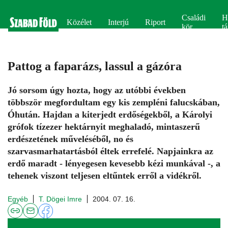
Családi
H
Közélet
Interjú
Riport
kör
tá
Pattog a faparázs, lassul a gázóra
Jó sorsom úgy hozta, hogy az utóbbi években
többször megfordultam egy kis zempléni falucskában,
Óhután. Hajdan a kiterjedt erdőségekből, a Károlyi
grófok tízezer hektárnyit meghaladó, mintaszerű
erdészetének műveléséből, no és
szarvasmarhatartásból éltek errefelé. Napjainkra az
erdő maradt - lényegesen kevesebb kézi munkával -, a
tehenek viszont teljesen eltűntek erről a vidékről.
Egyéb
T. Dögei Imre
2004. 07. 16.