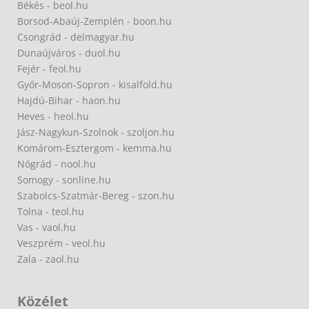
Békés - beol.hu
Borsod-Abaúj-Zemplén - boon.hu
Csongrád - delmagyar.hu
Dunaújváros - duol.hu
Fejér - feol.hu
Győr-Moson-Sopron - kisalfold.hu
Hajdú-Bihar - haon.hu
Heves - heol.hu
Jász-Nagykun-Szolnok - szoljon.hu
Komárom-Esztergom - kemma.hu
Nógrád - nool.hu
Somogy - sonline.hu
Szabolcs-Szatmár-Bereg - szon.hu
Tolna - teol.hu
Vas - vaol.hu
Veszprém - veol.hu
Zala - zaol.hu
Közélet