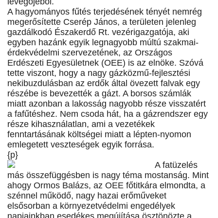
levegőjéből.
A hagyományos fűtés terjedésének tényét nemrég
megerősítette Cserép János, a területen jelenleg
gazdálkodó Északerdő Rt. vezérigazgatója, aki
egyben hazánk egyik legnagyobb múltú szakmai-
érdekvédelmi szervezetének, az Országos
Erdészeti Egyesületnek (OEE) is az elnöke. Szóvá
tette viszont, hogy a nagy gázközmű-fejlesztési
nekibuzdulásban az erdők által övezett falvak egy
részébe is bevezették a gázt. A borsos számlák
miatt azonban a lakosság nagyobb része visszatért
a fafűtéshez. Nem csoda hát, ha a gázrendszer egy
része kihasználatlan, ami a vezetékek
fenntartásának költségei miatt a lépten-nyomon
emlegetett veszteségek egyik forrása.
{p}
A fatüzelés
más összefüggésben is nagy téma mostanság. Mint
ahogy Ormos Balázs, az OEE főtitkára elmondta, a
szénnel működő, nagy hazai erőműveket
elsősorban a környezetvédelmi engedélyek
napjainkban esedékes megújítása ösztönözte a