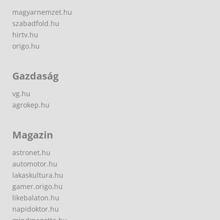
magyarnemzet.hu
szabadfold.hu
hirtv.hu
origo.hu
Gazdaság
vg.hu
agrokep.hu
Magazin
astronet.hu
automotor.hu
lakaskultura.hu
gamer.origo.hu
likebalaton.hu
napidoktor.hu