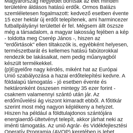
Magyarország negyedét borítsák az élet minden
területére áldásos hatású erdők. Ormos Balázs
szemléletesen fogalmazott: kedvező esetben évente
15 ezer hektár új erdőt telepítenek, ami harmincezer
futballpályányi területtel ér fel. Mégsem állt öszsze
még a társadalom, a magyar lakosság fejében a kép
- toldotta meg Cserép János -, hiszen az
"erdőirtások" ellen tiltakozók is, egyébként helyesen,
természetbarát és kellemes hatású fabútorokkal
rendezik be lakásaikat, nem pedig műanyagból
készült termékekkel.
{p}Egyelőre nagy kérdés, miként hat az Európai
Unió szabályozása a hazai erdőtelepítési kedvre. A
földalapú támogatás - jó esetben évente és
hektáronként összesen mintegy 35 ezer forint -
csaknem valamennyi szántó után jár. Az
erdőművelési ág viszont kimaradt ebből. A főtitkár
szerint most még nagyon képlékeny a helyzet.
Hiszen ha például a földtulajdonos szántójára
energiaerdő-ültetvényt telepít, akkor járhat neki az
iménti támogatás. Az unió Agrár- és Vidékfejlesztési
Operatív Programja (AVOP) keretében is lehet