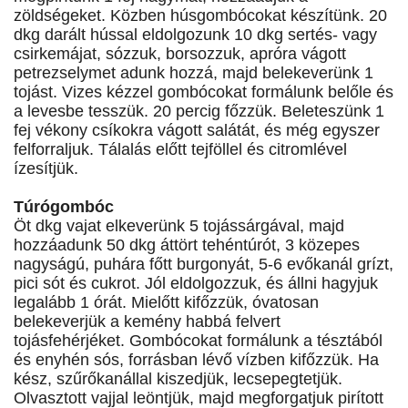
zöldségeket. Közben húsgombócokat készítünk. 20
dkg darált hússal eldolgozunk 10 dkg sertés- vagy
csirkemájat, sózzuk, borsozzuk, apróra vágott
petrezselymet adunk hozzá, majd belekeverünk 1
tojást. Vizes kézzel gombócokat formálunk belőle és
a levesbe tesszük. 20 percig főzzük. Beleteszünk 1
fej vékony csíkokra vágott salátát, és még egyszer
felforraljuk. Tálalás előtt tejföllel és citromlével
ízesítjük.
Túrógombóc
Öt dkg vajat elkeverünk 5 tojássárgával, majd
hozzáadunk 50 dkg áttört tehéntúrót, 3 közepes
nagyságú, puhára főtt burgonyát, 5-6 evőkanál grízt,
pici sót és cukrot. Jól eldolgozzuk, és állni hagyjuk
legalább 1 órát. Mielőtt kifőzzük, óvatosan
belekeverjük a kemény habbá felvert
tojásfehérjéket. Gombócokat formálunk a tésztából
és enyhén sós, forrásban lévő vízben kifőzzük. Ha
kész, szűrőkanállal kiszedjük, lecsepegtetjük.
Olvasztott vajjal leöntjük, majd megforgatjuk pirított