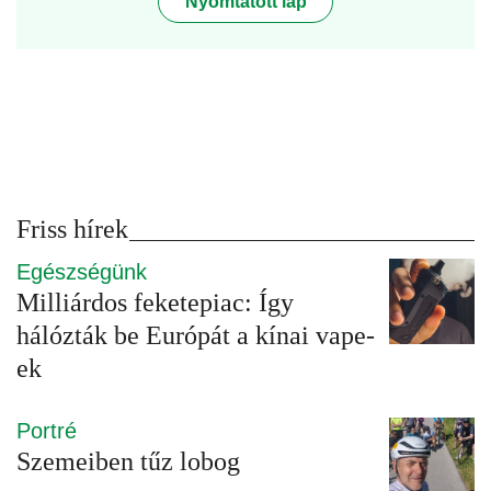
Nyomtatott lap
Friss hírek
Egészségünk
Milliárdos feketepiac: Így
hálózták be Európát a kínai vape-
ek
Portré
Szemeiben tűz lobog