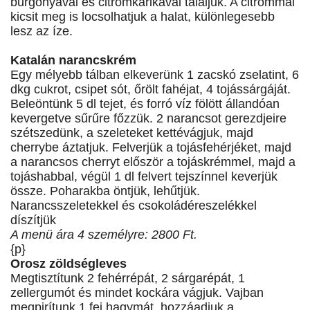
burgonyával és citromkarikával tálaljuk. A citrommal
kicsit meg is locsolhatjuk a halat, különlegesebb
lesz az íze.
Katalán narancskrém
Egy mélyebb tálban elkeverünk 1 zacskó zselatint, 6
dkg cukrot, csipet sót, őrölt fahéjat, 4 tojássárgáját.
Beleöntünk 5 dl tejet, és forró víz fölött állandóan
kevergetve sűrűre főzzük. 2 narancsot gerezdjeire
szétszedünk, a szeleteket kettévágjuk, majd
cherrybe áztatjuk. Felverjük a tojásfehérjéket, majd
a narancsos cherryt először a tojáskrémmel, majd a
tojáshabbal, végül 1 dl felvert tejszínnel keverjük
össze. Poharakba öntjük, lehűtjük.
Narancsszeletekkel és csokoládéreszelékkel
díszítjük
A menü ára 4 személyre: 2800 Ft.
{p}
Orosz zöldségleves
Megtisztítunk 2 fehérrépát, 2 sárgarépát, 1
zellergumót és mindet kockára vágjuk. Vajban
megpirítunk 1 fej hagymát, hozzáadjuk a