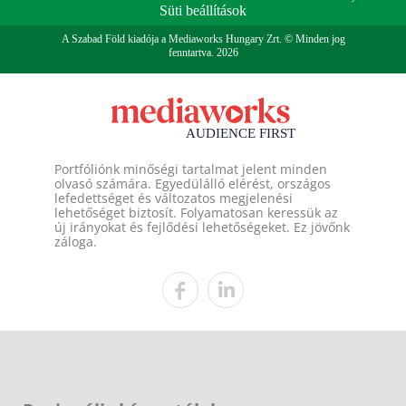
Süti beállítások
A Szabad Föld kiadója a Mediaworks Hungary Zrt. © Minden jog
fenntartva. 2026
Portfóliónk minőségi tartalmat jelent minden
olvasó számára. Egyedülálló elérést, országos
lefedettséget és változatos megjelenési
lehetőséget biztosít. Folyamatosan keressük az
új irányokat és fejlődési lehetőségeket. Ez jövőnk
záloga.