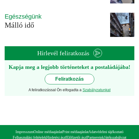
Egészségünk
Málló idő
Hírlevél feliratkozás
Kapja meg a legjobb történeteket a postaládájába!
Feliratkozás
A feliratkozással Ön elfogadta a
Szabályzatunkat
Impresszum
Online médiaajánlat
Print médiaajánlat
Adatvédelmi tájékoztató
Felhasználási feltételek
Hirdetési ászf
Előfizetői ászf
Partnereink
Játékszabályzat