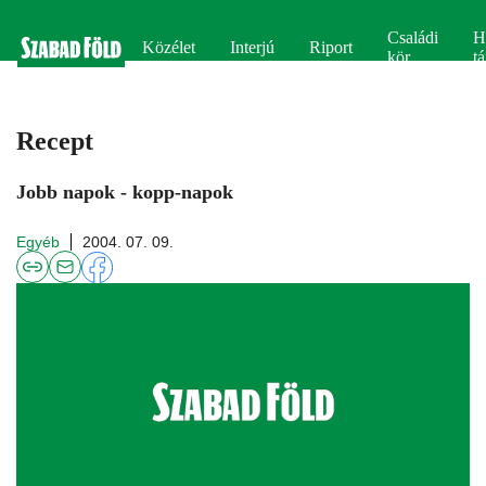
Családi
H
Közélet
Interjú
Riport
kör
tá
Recept
Jobb napok - kopp-napok
Egyéb
2004. 07. 09.