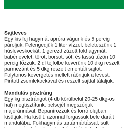
Sajtleves
Egy kis fej hagymát apróra vágunk és 5 percig
pároljuk. Felengedjük 1 liter vízzel, beleteszünk 1
húsleveskockát, 1 gerezd zúzott fokhagymát,
babérlevelet, törött borsot, sót, és lassú tűzön 10
percig főzzük. 2 dl tejfölbe keverünk 10 dkg reszelt
parmezánt és 5 dkg reszelt ementáli sajtot.
Folytonos kevergetés mellett ráöntjük a levest.
Pirított zsemlekockával és reszelt sajttal tálaljuk.
Mandulás pisztráng
Egy kg pisztrángot (4 db körülbelül 20-25 dkg-os
hal) megtisztítunk, belsejét megszórjuk
majoránnával. Bepanírozzuk és forró olajban
kisütjük. Ha kisült, azonnal forgassuk bele darált
mandulába. Fokhagymás tartármártással, sült