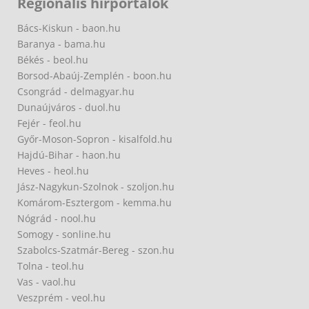
Regionális hírportálok
Bács-Kiskun - baon.hu
Baranya - bama.hu
Békés - beol.hu
Borsod-Abaúj-Zemplén - boon.hu
Csongrád - delmagyar.hu
Dunaújváros - duol.hu
Fejér - feol.hu
Győr-Moson-Sopron - kisalfold.hu
Hajdú-Bihar - haon.hu
Heves - heol.hu
Jász-Nagykun-Szolnok - szoljon.hu
Komárom-Esztergom - kemma.hu
Nógrád - nool.hu
Somogy - sonline.hu
Szabolcs-Szatmár-Bereg - szon.hu
Tolna - teol.hu
Vas - vaol.hu
Veszprém - veol.hu