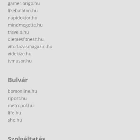
gamer.origo.hu
likebalaton.hu
napidoktor.hu
mindmegette.hu
travelo.hu
dietaesfitnesz.hu
vitorlazasmagazin.hu
videkize.hu
tvmusor.hu
Bulvár
borsonline.hu
ripost.hu
metropol.hu
life.hu
she.hu
Szolgáltatás