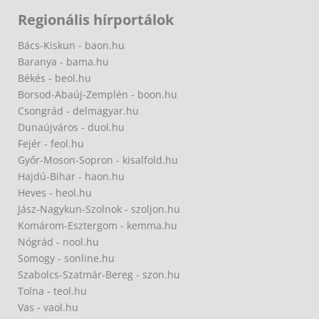
Regionális hírportálok
Bács-Kiskun - baon.hu
Baranya - bama.hu
Békés - beol.hu
Borsod-Abaúj-Zemplén - boon.hu
Csongrád - delmagyar.hu
Dunaújváros - duol.hu
Fejér - feol.hu
Győr-Moson-Sopron - kisalfold.hu
Hajdú-Bihar - haon.hu
Heves - heol.hu
Jász-Nagykun-Szolnok - szoljon.hu
Komárom-Esztergom - kemma.hu
Nógrád - nool.hu
Somogy - sonline.hu
Szabolcs-Szatmár-Bereg - szon.hu
Tolna - teol.hu
Vas - vaol.hu