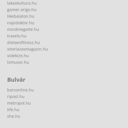
lakaskultura.hu
gamer.origo.hu
likebalaton.hu
napidoktor.hu
mindmegette.hu
travelo.hu
dietaesfitnesz.hu
vitorlazasmagazin.hu
videkize.hu
tvmusor.hu
Bulvár
borsonline.hu
ripost.hu
metropol.hu
life.hu
she.hu