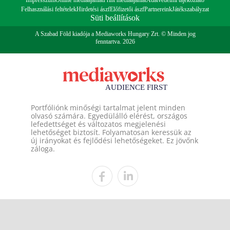
Impresszum
Online médiaajánlat
Print médiaajánlat
Adatvédelmi tájékoztató
Felhasználási feltételek
Hirdetési ászf
Előfizetői ászf
Partnereink
Játékszabályzat
Süti beállítások
A Szabad Föld kiadója a Mediaworks Hungary Zrt. © Minden jog
fenntartva. 2026
Portfóliónk minőségi tartalmat jelent minden
olvasó számára. Egyedülálló elérést, országos
lefedettséget és változatos megjelenési
lehetőséget biztosít. Folyamatosan keressük az
új irányokat és fejlődési lehetőségeket. Ez jövőnk
záloga.