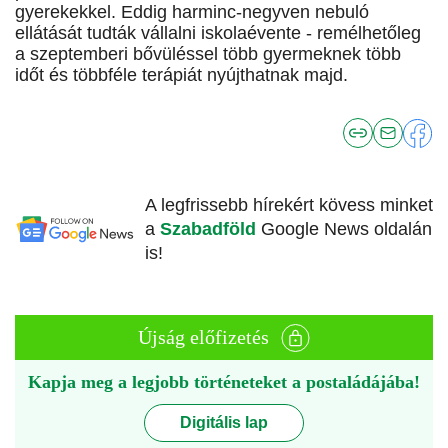
gyerekekkel. Eddig harminc-negyven nebuló
ellátását tudták vállalni iskolaévente - remélhetőleg
a szeptemberi bővüléssel több gyermeknek több
időt és többféle terápiát nyújthatnak majd.
A legfrissebb hírekért kövess minket
a
Szabadföld
Google News oldalán
is!
Újság előfizetés
Kapja meg a legjobb történeteket a postaládájába!
Digitális lap