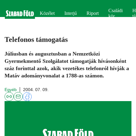
Családi
H
Közélet
Interjú
Riport
kör
tá
Telefonos támogatás
Júliusban és augusztusban a Nemzetközi
Gyermekmentő Szolgálatot támogatják hívásonként
száz forinttal azok, akik vezetékes telefonról hívják a
Matáv adományvonalat a 1788-as számon.
Egyéb
2004. 07. 09.