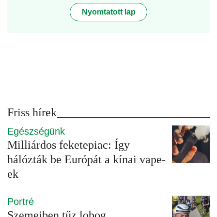
Nyomtatott lap
Friss hírek
Egészségünk
Milliárdos feketepiac: Így
hálózták be Európát a kínai vape-
ek
Portré
Szemeiben tűz lobog