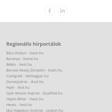
Regionális hírportálok
Bács-Kiskun - baon.hu
Baranya - bama.hu
Békés - beol.hu
Borsod-Abaúj-Zemplén - boon.hu
Csongrád - delmagyar.hu
Dunaújváros - duol.hu
Fejér - feol.hu
Győr-Moson-Sopron - kisalfold.hu
Hajdú-Bihar - haon.hu
Heves - heol.hu
Jász-Nagykun-Szolnok - szoljon.hu