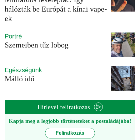
hálózták be Európát a kínai vape-
ek
Portré
Szemeiben tűz lobog
Egészségünk
Málló idő
Hírlevél feliratkozás
Kapja meg a legjobb történeteket a postaládájába!
Feliratkozás