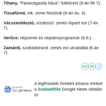
Tihany,
"Parasztgazda háza": folklórest (8-án fél 7).
Tiszafüred,
mk: zenei fesztivál (8-án du. 4).
Vácszentlászló,
víztározó: zenés tóparti est (7-én
7).
Verőce:
népzenei és néptáncprogramok (6-9.).
Zamárdi,
szabadstrand: zenés est utcabállal (6-án
7).
A legfrissebb hírekért kövess minket
a
Szabadföld
Google News oldalán
is!