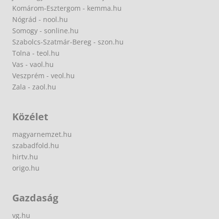
Komárom-Esztergom - kemma.hu
Nógrád - nool.hu
Somogy - sonline.hu
Szabolcs-Szatmár-Bereg - szon.hu
Tolna - teol.hu
Vas - vaol.hu
Veszprém - veol.hu
Zala - zaol.hu
Közélet
magyarnemzet.hu
szabadfold.hu
hirtv.hu
origo.hu
Gazdaság
vg.hu