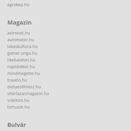
agrokep.hu
Magazin
astronet.hu
automotor.hu
lakaskultura.hu
gamer.origo.hu
likebalaton.hu
napidoktor.hu
mindmegette.hu
travelo.hu
dietaesfitnesz.hu
vitorlazasmagazin.hu
videkize.hu
tvmusor.hu
Bulvár