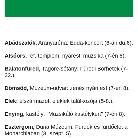
Abádszalók,
Aranyaréna: Edda-koncert (6-án du.6).
Alsóörs,
ref. templom: nyáresti muzsika (7-én 8).
Balatonfüred,
Tagore-sétány: Füredi Borhetek (7-
22.).
Dömsöd,
Múzeum-udvar: zenés nyári est (7-én 8).
Elek:
elszármazott elekiek találkozója (5-8.).
Enying,
kastély: "Muzsikáló kastélykert" (7-én 8).
Esztergom,
Duna Múzeum: Fürdők és fürdőélet a
Monarchiában (3.-szept. 5).