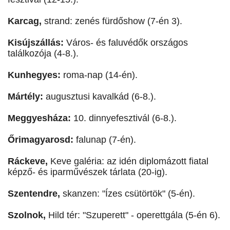
Karcag,
strand: zenés fürdőshow (7-én 3).
Kisújszállás:
Város- és faluvédők országos
találkozója (4-8.).
Kunhegyes:
roma-nap (14-én).
Mártély:
augusztusi kavalkád (6-8.).
Meggyesháza:
10. dinnyefesztivál (6-8.).
Őrimagyarosd:
falunap (7-én).
Ráckeve,
Keve galéria: az idén diplomázott fiatal
képző- és iparművészek tárlata (20-ig).
Szentendre,
skanzen: "Ízes csütörtök" (5-én).
Szolnok,
Hild tér: "Szuperett" - operettgála (5-én 6).