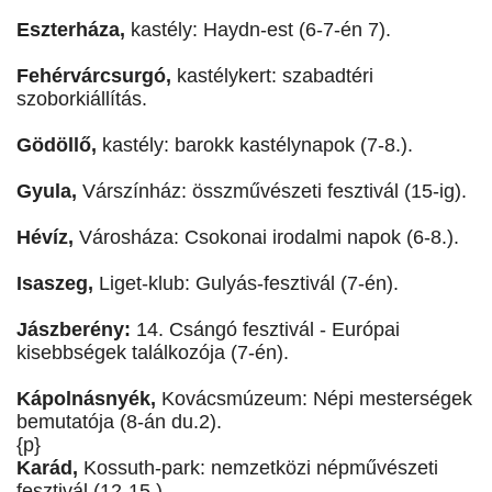
Eszterháza,
kastély: Haydn-est (6-7-én 7).
Fehérvárcsurgó,
kastélykert: szabadtéri
szoborkiállítás.
Gödöllő,
kastély: barokk kastélynapok (7-8.).
Gyula,
Várszínház: összművészeti fesztivál (15-ig).
Hévíz,
Városháza: Csokonai irodalmi napok (6-8.).
Isaszeg,
Liget-klub: Gulyás-fesztivál (7-én).
Jászberény:
14. Csángó fesztivál - Európai
kisebbségek találkozója (7-én).
Kápolnásnyék,
Kovácsmúzeum: Népi mesterségek
bemutatója (8-án du.2).
{p}
Karád,
Kossuth-park: nemzetközi népművészeti
fesztivál (12-15.).