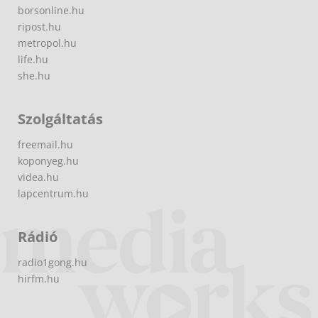
borsonline.hu
ripost.hu
metropol.hu
life.hu
she.hu
Szolgáltatás
freemail.hu
koponyeg.hu
videa.hu
lapcentrum.hu
Rádió
radio1gong.hu
hirfm.hu