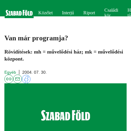
Családi
H
Közélet
Interjú
Riport
kör
tá
Van már programja?
Rövidítések: mh = művelődési ház; mk = művelődési
központ.
Egyéb
2004. 07. 30.