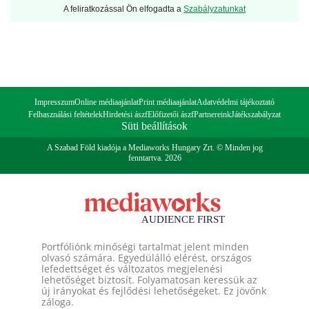
A feliratkozással Ön elfogadta a
Szabályzatunkat
Impresszum
Online médiaajánlat
Print médiaajánlat
Adatvédelmi tájékoztató
Felhasználási feltételek
Hirdetési ászf
Előfizetői ászf
Partnereink
Játékszabályzat
Süti beállítások
A Szabad Föld kiadója a Mediaworks Hungary Zrt. © Minden jog
fenntartva. 2026
Portfóliónk minőségi tartalmat jelent minden
olvasó számára. Egyedülálló elérést, országos
lefedettséget és változatos megjelenési
lehetőséget biztosít. Folyamatosan keressük az
új irányokat és fejlődési lehetőségeket. Ez jövőnk
záloga.