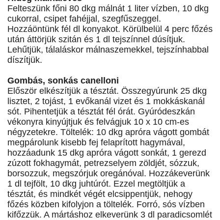
Felteszünk főni 80 dkg málnát 1 liter vízben, 10 dkg
cukorral, csipet fahéjjal, szegfűszeggel.
Hozzáöntünk fél dl konyakot. Körülbelül 4 perc főzés
után áttörjük szitán és 1 dl tejszínnel dúsítjuk.
Lehűtjük, tálaláskor málnaszemekkel, tejszínhabbal
díszítjük.
Gombás, sonkás canelloni
Először elkészítjük a tésztát. Összegyúrunk 25 dkg
lisztet, 2 tojást, 1 evőkanál vizet és 1 mokkáskanál
sót. Pihentetjük a tésztát fél órát. Gyúródeszkán
vékonyra kinyújtjuk és felvágjuk 10 x 10 cm-es
négyzetekre. Töltelék: 10 dkg apróra vágott gombát
megpárolunk kisebb fej felaprított hagymával,
hozzáadunk 15 dkg apróra vágott sonkát, 1 gerezd
zúzott fokhagymát, petrezselyem zöldjét, sózzuk,
borsozzuk, megszórjuk oregánóval. Hozzákeverünk
1 dl tejfölt, 10 dkg juhtúrót. Ezzel megtöltjük a
tésztát, és mindkét végét elcsippentjük, nehogy
főzés közben kifolyjon a töltelék. Forró, sós vízben
kifőzzük. A mártáshoz elkeverünk 3 dl paradicsomlét