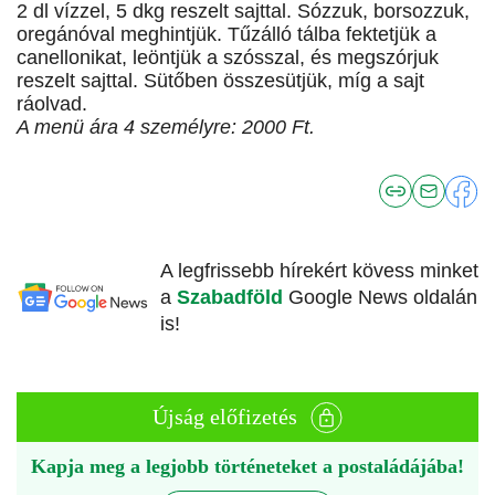
2 dl vízzel, 5 dkg reszelt sajttal. Sózzuk, borsozzuk,
oregánóval meghintjük. Tűzálló tálba fektetjük a
canellonikat, leöntjük a szósszal, és megszórjuk
reszelt sajttal. Sütőben összesütjük, míg a sajt
ráolvad.
A menü ára 4 személyre: 2000 Ft.
A legfrissebb hírekért kövess minket
a
Szabadföld
Google News oldalán
is!
Újság előfizetés
Kapja meg a legjobb történeteket a postaládájába!