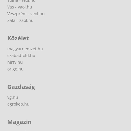
Tolna - teol.hu
Vas - vaol.hu
Veszprém - veol.hu
Zala - zaol.hu
Közélet
magyarnemzet.hu
szabadfold.hu
hirtv.hu
origo.hu
Gazdaság
vg.hu
agrokep.hu
Magazin