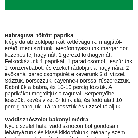
Babraguval töltött paprika
Négy darab zöldpaprikát kettévágunk, magjától-
erétől megtisztítunk. Megfonnyasztunk margarinon 1
közepes fej hagymát, 1 gerezd fokhagymát.
Felkockázunk 1 paprikát, 1 paradicsomot, leszűrünk
1 konzervbabot, és ezeket rádobjuk a hagymára. 2
evőkanál paradicsompürét elkeverünk 3 dl vízzel.
Sózzuk, borsozzuk, cayenne-i borssal fűszerezzük.
Ráöntjük a babra, és 10-15 percig főzzük. A
paprikákat megtöltjük a raguval. Serpenyőbe
tesszük, kevés vizet öntünk alá, és fedő alatt 10
percig pároljuk. Tálra tesszük és rizzsel tálaljuk.
Vaddisznószelet bakonyi módra
Nyolc szelet fiatal vaddisznócombot gondosan
lehártyázunk és kissé kiklopfolunk. Néhány szem