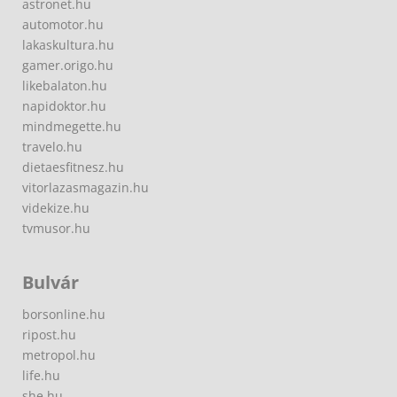
astronet.hu
automotor.hu
lakaskultura.hu
gamer.origo.hu
likebalaton.hu
napidoktor.hu
mindmegette.hu
travelo.hu
dietaesfitnesz.hu
vitorlazasmagazin.hu
videkize.hu
tvmusor.hu
Bulvár
borsonline.hu
ripost.hu
metropol.hu
life.hu
she.hu