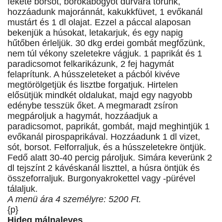
fekete borsot, borókabogyót durvára törünk,
hozzáadunk majoránnát, kakukkfüvet, 1 evőkanál
mustárt és 1 dl olajat. Ezzel a páccal alaposan
bekenjük a húsokat, letakarjuk, és egy napig
hűtőben érleljük. 30 dkg erdei gombát megfőzünk,
nem túl vékony szeletekre vágjuk. 1 paprikát és 1
paradicsomot felkarikázunk, 2 fej hagymát
felaprítunk. A hússzeleteket a pácból kivéve
megtörölgetjük és lisztbe forgatjuk. Hirtelen
elősütjük mindkét oldalukat, majd egy nagyobb
edénybe tesszük őket. A megmaradt zsíron
megpároljuk a hagymát, hozzáadjuk a
paradicsomot, paprikát, gombát, majd meghintjük 1
evőkanál pirospaprikával. Hozzáadunk 1 dl vizet,
sót, borsot. Felforraljuk, és a hússzeletekre öntjük.
Fedő alatt 30-40 percig pároljuk. Simára keverünk 2
dl tejszínt 2 kávéskanál liszttel, a húsra öntjük és
összeforraljuk. Burgonyakrokettel vagy -pürével
tálaljuk.
A menü ára 4 személyre: 5200 Ft.
{p}
Hideg málnaleves