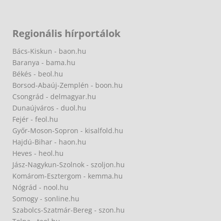
Regionális hírportálok
Bács-Kiskun - baon.hu
Baranya - bama.hu
Békés - beol.hu
Borsod-Abaúj-Zemplén - boon.hu
Csongrád - delmagyar.hu
Dunaújváros - duol.hu
Fejér - feol.hu
Győr-Moson-Sopron - kisalfold.hu
Hajdú-Bihar - haon.hu
Heves - heol.hu
Jász-Nagykun-Szolnok - szoljon.hu
Komárom-Esztergom - kemma.hu
Nógrád - nool.hu
Somogy - sonline.hu
Szabolcs-Szatmár-Bereg - szon.hu