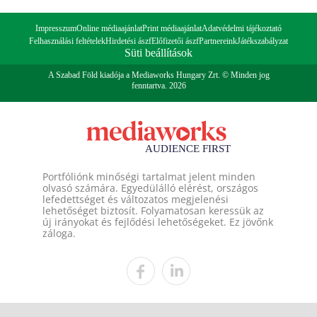
Impresszum
Online médiaajánlat
Print médiaajánlat
Adatvédelmi tájékoztató
Felhasználási feltételek
Hirdetési ászf
Előfizetői ászf
Partnereink
Játékszabályzat
Süti beállítások
A Szabad Föld kiadója a Mediaworks Hungary Zrt. © Minden jog
fenntartva. 2026
Portfóliónk minőségi tartalmat jelent minden
olvasó számára. Egyedülálló elérést, országos
lefedettséget és változatos megjelenési
lehetőséget biztosít. Folyamatosan keressük az
új irányokat és fejlődési lehetőségeket. Ez jövőnk
záloga.