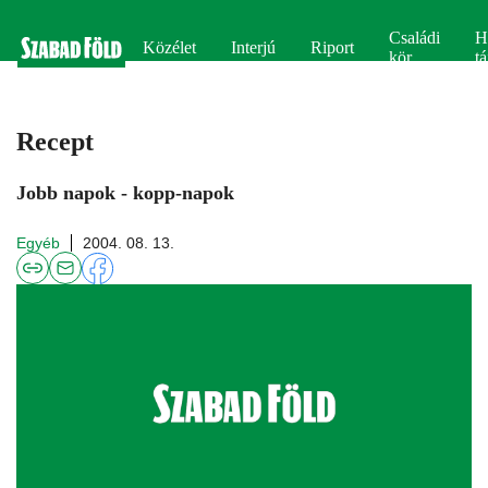
Családi
H
Közélet
Interjú
Riport
kör
tá
Recept
Jobb napok - kopp-napok
Egyéb
2004. 08. 13.