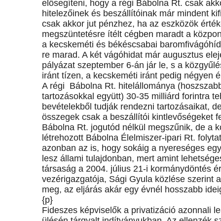
elősegíteni, hogy a régi Bábolna Rt. csak akk
hitelezőinek és beszállítóinak már mindent kifi
csak akkor jut pénzhez, ha az eszközök érték
megszüntetésre ítélt cégben maradt a központ
a kecskeméti és békéscsabai baromfivágóhíd.
re marad. A két vágóhidat már augusztus elejé
pályázat szeptember 6-án jár le, s a közgyűl
iránt tízen, a kecskeméti iránt pedig négyen 
A régi Bábolna Rt. hitelállománya (hoszszabb-
tartozásokkal együtt) 30-35 milliárd forintra te
bevételekből tudják rendezni tartozásaikat, d
összegek csak a beszállítói kintlevőségeket f
Bábolna Rt. jogutód nélkül megszűnik, de 
létrehozott Bábolna Élelmiszer-ipari Rt. folyta
azonban az is, hogy sokáig a nyereséges egy
lesz állami tulajdonban, mert amint lehetséges
társaság a 2004. július 21-i kormánydöntés é
vezérigazgatója, Sági Gyula közlése szerint 
meg, az eljárás akár egy évnél hosszabb ideig 
{p}
Fideszes képviselők a privatizáció azonnali le
ülésén tárgyalt indítványukban. Az ellenzék