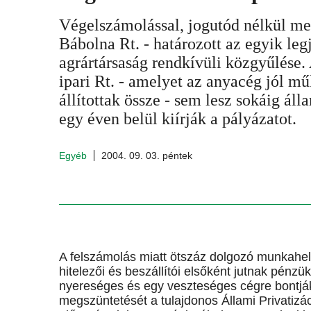
Végelszámolással, jogutód nélkül me
Bábolna Rt. - határozott az egyik leg
agrártársaság rendkívüli közgyűlése.
ipari Rt. - amelyet az anyacég jól m
állítottak össze - sem lesz sokáig áll
egy éven belül kiírják a pályázatot.
Egyéb
2004. 09. 03. péntek
A felszámolás miatt ötszáz dolgozó munkahel
hitelezői és beszállítói elsőként jutnak pénz
nyereséges és egy veszteséges cégre bontják
megszüntetését a tulajdonos Állami Privatizá