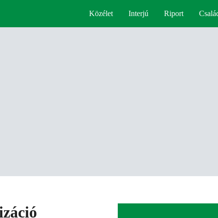
Közélet
Interjú
Riport
Csalá
izáció