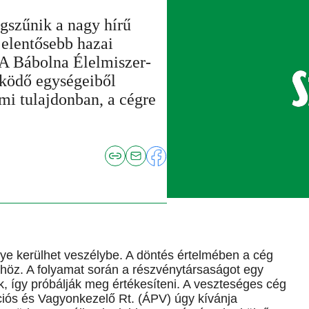
gszűnik a nagy hírű
jelentősebb hazai
 A Bábolna Élelmiszer-
űködő egységeiből
ami tulajdonban, a cégre
ye kerülhet veszélybe. A döntés értelmében a cég
ükhöz. A folyamat során a részvénytársaságot egy
, így próbálják meg értékesíteni. A veszteséges cég
ciós és Vagyonkezelő Rt. (ÁPV) úgy kívánja