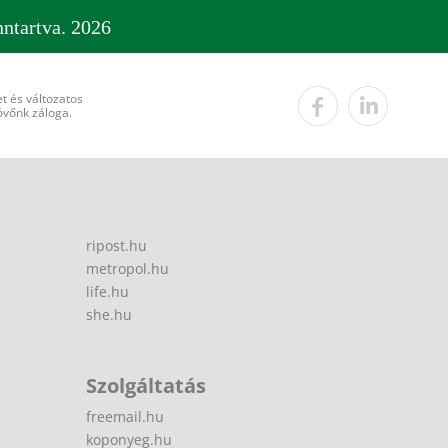
ntartva. 2026
t és változatos
övőnk záloga.
ripost.hu
metropol.hu
life.hu
she.hu
Szolgáltatás
freemail.hu
koponyeg.hu