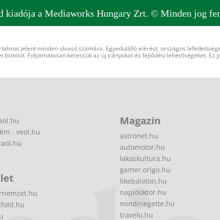
d kiadója a Mediaworks Hungary Zrt. © Minden jog fen
rtalmat jelent minden olvasó számára. Egyedülálló elérést, országos lefedettsége
 biztosít. Folyamatosan keressük az új irányokat és fejlődési lehetőségeket. Ez j
Magazin
aol.hu
ém - veol.hu
astronet.hu
zaol.hu
automotor.hu
lakaskultura.hu
gamer.origo.hu
let
likebalaton.hu
napidoktor.hu
rnemzet.hu
mindmegette.hu
fold.hu
travelo.hu
hu