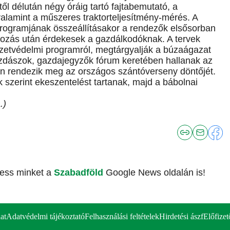
ől délután négy óráig tartó fajtabemutató, a
alamint a műszeres traktorteljesítmény-mérés. A
ogramjának összeállításakor a rendezők elsősorban
kozás után érdekesek a gazdálkodóknak. A tervek
ezetvédelmi programról, megtárgyalják a búzaágazat
zdászok, gazdajegyzők fórum keretében hallanak az
n rendezik meg az országos szántóverseny döntőjét.
zerint ekeszentelést tartanak, majd a bábolnai
.)
vess minket a
Szabadföld
Google News oldalán is!
at
Adatvédelmi tájékoztató
Felhasználási feltételek
Hirdetési ászf
Előfizet