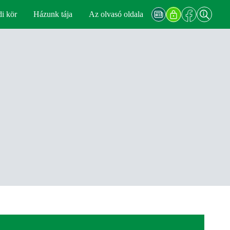
di kör
Házunk tája
Az olvasó oldala