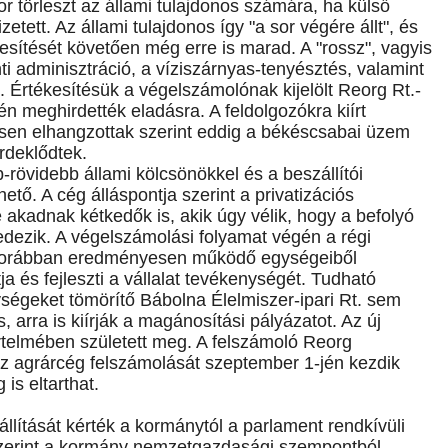
or törleszt az állami tulajdonos számára, ha külső
zetett. Az állami tulajdonos így "a sor végére állt", és
esítését követően még erre is marad. A "rossz", vagyis
i adminisztráció, a víziszárnyas-tenyésztés, valamint
 Értékesítésük a végelszámolónak kijelölt Reorg Rt.-
n meghirdették eladásra. A feldolgozókra kiírt
ésen elhangzottak szerint eddig a békéscsabai üzem
érdeklődtek.
rövidebb állami kölcsönökkel és a beszállítói
hető. A cég álláspontja szerint a privatizációs
e akadnak kétkedők is, akik úgy vélik, hogy a befolyó
edezik. A végelszámolási folyamat végén a régi
a korábban eredményesen működő egységeiből
tja és fejleszti a vállalat tevékenységét. Tudható
ségeket tömörítő Bábolna Élelmiszer-ipari Rt. sem
, arra is kiírják a magánosítási pályázatot. Az új
rtelmében született meg. A felszámoló Reorg
az agrárcég felszámolását szeptember 1-jén kezdik
is eltarthat.
állítását kérték a kormánytól a parlament rendkívüli
 szerint a kormány nemzetgazdasági szempontból