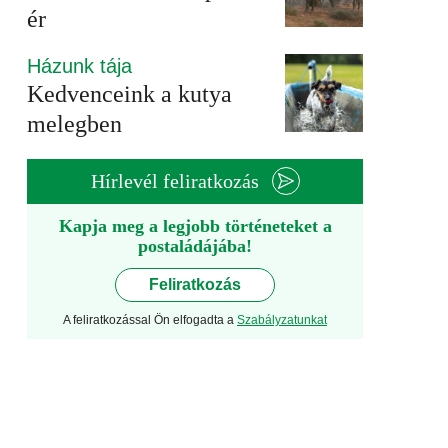
ér
Házunk tája
Kedvenceink a kutya
melegben
Hírlevél feliratkozás
Kapja meg a legjobb történeteket a
postaládájába!
Feliratkozás
A feliratkozással Ön elfogadta a
Szabályzatunkat