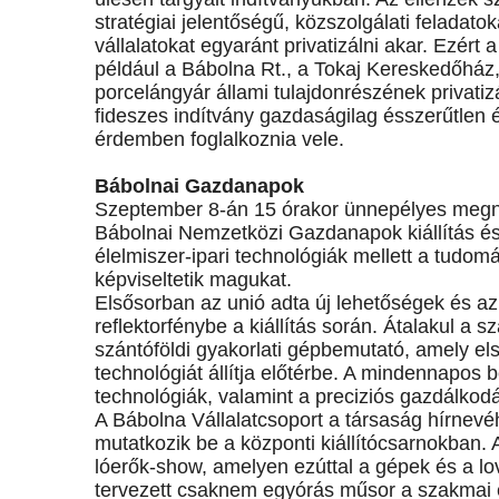
stratégiai jelentőségű, közszolgálati feladato
vállalatokat egyaránt privatizálni akar. Ezért 
például a Bábolna Rt., a Tokaj Kereskedőház, 
porcelángyár állami tulajdonrészének privatiz
fideszes indítvány gazdaságilag ésszerűtlen
érdemben foglalkoznia vele.
Bábolnai Gazdanapok
Szeptember 8-án 15 órakor ünnepélyes megnyi
Bábolnai Nemzetközi Gazdanapok kiállítás és
élelmiszer-ipari technológiák mellett a tudo
képviseltetik magukat.
Elsősorban az unió adta új lehetőségek és az 
reflektorfénybe a kiállítás során. Átalakul a
szántóföldi gyakorlati gépbemutató, amely el
technológiát állítja előtérbe. A mindennapos 
technológiák, valamint a preciziós gazdálkod
A Bábolna Vállalatcsoport a társaság hírnev
mutatkozik be a központi kiállítócsarnokban
lóerők-show, amelyen ezúttal a gépek és a lova
tervezett csaknem egyórás műsor a szakmai e