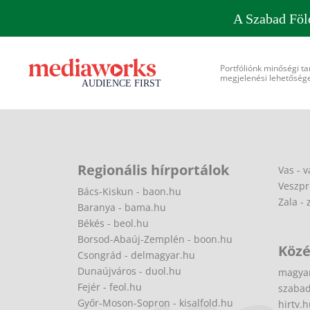
A Szabad Föl
Portfóliónk minőségi ta
megjelenési lehetőséget
Regionális hírportálok
Vas - v
Veszpr
Bács-Kiskun - baon.hu
Zala - 
Baranya - bama.hu
Békés - beol.hu
Borsod-Abaúj-Zemplén - boon.hu
Közé
Csongrád - delmagyar.hu
Dunaújváros - duol.hu
magya
Fejér - feol.hu
szabad
Győr-Moson-Sopron - kisalfold.hu
hirtv.