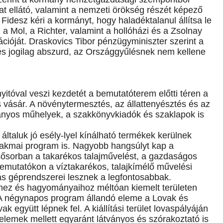
kat ellátó, valamint a nemzeti örökség részét képező
a Fidesz kéri a kormányt, hogy haladéktalanul állítsa le
a Mol, a Richter, valamint a hollóházi és a Zsolnay
ációját. Draskovics Tibor pénzügyminiszter szerint a
 és jogilag abszurd, az Országgyűlésnek nem kellene
tóval veszi kezdetét a bemutatóterem előtti téren a
 vásár. A növénytermesztés, az állattenyésztés és az
mányos műhelyek, a szakkönyvkiadók és szaklapok is
általuk jó esély-lyel kínálható termékek kerülnek
 szakmai program is. Nagyobb hangsúlyt kap a
sősorban a takarékos talajművelést, a gazdaságos
bemutatókon a víztakarékos, talajkímélő művelési
ás géprendszerei lesznek a legfontosabbak.
éhez és hagyományaihoz méltóan kiemelt területen
. A négynapos program állandó eleme a Lovak és
k együtt lépnek fel. A kiállítási terület lovaspályáján
lemek mellett egyaránt látványos és szórakoztató is