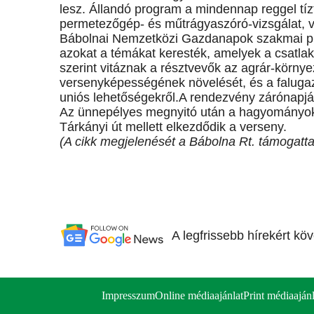
lesz. Állandó program a mindennap reggel tízt
permetezőgép- és műtrágyaszóró-vizsgálat, v
Bábolnai Nemzetközi Gazdanapok szakmai pr
azokat a témákat keresték, amelyek a csatla
szerint vitáznak a résztvevők az agrár-körny
versenyképességének növelését, és a faluga
uniós lehetőségekről.A rendezvény zárónapjá
Az ünnepélyes megnyitó után a hagyományok s
Tárkányi út mellett elkezdődik a verseny.
(A cikk megjelenését a Bábolna Rt. támogatta
A legfrissebb hírekért kö
Impresszum
Online médiaajánlat
Print médiaajánl