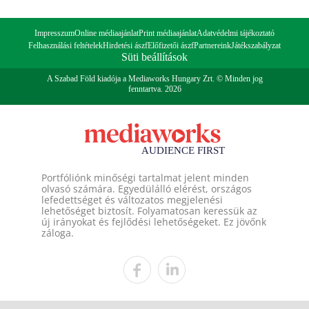
Impresszum
Online médiaajánlat
Print médiaajánlat
Adatvédelmi tájékoztató
Felhasználási feltételek
Hirdetési ászf
Előfizetői ászf
Partnereink
Játékszabályzat
Süti beállítások
A Szabad Föld kiadója a Mediaworks Hungary Zrt. © Minden jog
fenntartva. 2026
Portfóliónk minőségi tartalmat jelent minden
olvasó számára. Egyedülálló elérést, országos
lefedettséget és változatos megjelenési
lehetőséget biztosít. Folyamatosan keressük az
új irányokat és fejlődési lehetőségeket. Ez jövőnk
záloga.