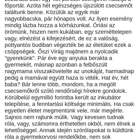
főportát. Azóta hét egészséges újszülött csecsemőt
találtunk benne. Közülük az egyik már
nagyobbacska, pár hónapos volt. Az ilyen esemény
mindig lázba hozza a kórházunkat. Óriási az
örömünk, hiszen nem kukában, egy szeméttelepen
vagy, elnézést a kifejezésért, de ez a valóság,
pottyantós budiban végezték be az életüket ezek a
csöppségek. Őszi Virág majdnem a nyolcadik
"gyerekünk". Pár éve egy anyuka berakta a
gyermekét, másnap azonban a felbőszült
nagymama visszakövetelte az unokáját, harmadnap
pedig a mamával együtt haza is vitték. Hat év, hét
baba? Bár lenne több, mondom, ha a megölt
csecsemőkről szóló rendőrségi hírekre gondolok.
Körülbelül egymillió forintba került az inkubátor
telepítése, a fenntartási költsége minimális. Ha csak
egyetlen életet megmentünk vele, már megérte.
Sajnos nem rajtunk múlik. Vagy kevesen tudnak
róla, vagy, számomra érthetetlen okból, nem élnek a
lehetőséggel. Annak idején szórólapokat is küldtünk
róla a gyermekorvosi rendelőkbe, nem sok