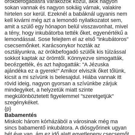
örökbefogadásra várakozók közül, akik nagyon
sokan vannak és nagyon sokáig várnak, valakire
hirtelen sor kerül. Ezeknél a babáknál ugyanis nem
kell kivárni még azt a lemondó nyilatkozatot sem,
amit a szülő egy hónapon belül visszavonhat, mivel
a tény, hogy inkubátorba tették őket, egyenértékű a
lemondással. Sose felejtem el az első "inkubátoros"
csecsemőnket. Karácsonykor hozták az
osztályunkra, az örökbefogadó szülők kis túlzással
sokkot kaptak az örömtől. Könnyezve simogatták,
becézgették, és azt hajtogatták: "A Jézuska
ajándéka ez a gyerek!" Amikor elviszik őket tőlünk,
kicsit a mi szívünk is belesajdul. Hiába vannak itt
rövid ideig, nagyon gyorsan a szívünkbe zárjuk
mindegyiket, a helyzetük miatt szinte
megkülönböztetett figyelemmel "szeretgetjük"
szegénykéket.
{p}
Babamentés
Miskolc három kórházából a városinak még ma
sincs babamentő inkubátora. A diósgyőrinek ugyan
hét éve van, ám ez idő alatt egyetlenegy csecsemőt