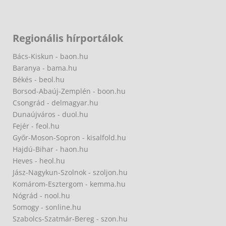
Regionális hírportálok
Bács-Kiskun - baon.hu
Baranya - bama.hu
Békés - beol.hu
Borsod-Abaúj-Zemplén - boon.hu
Csongrád - delmagyar.hu
Dunaújváros - duol.hu
Fejér - feol.hu
Győr-Moson-Sopron - kisalfold.hu
Hajdú-Bihar - haon.hu
Heves - heol.hu
Jász-Nagykun-Szolnok - szoljon.hu
Komárom-Esztergom - kemma.hu
Nógrád - nool.hu
Somogy - sonline.hu
Szabolcs-Szatmár-Bereg - szon.hu