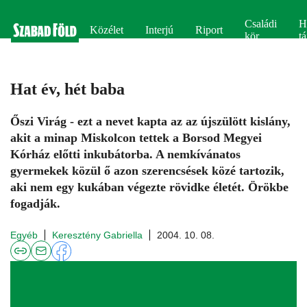
Családi
H
Közélet
Interjú
Riport
kör
tá
Hat év, hét baba
Őszi Virág - ezt a nevet kapta az az újszülött kislány,
akit a minap Miskolcon tettek a Borsod Megyei
Kórház előtti inkubátorba. A nemkívánatos
gyermekek közül ő azon szerencsések közé tartozik,
aki nem egy kukában végezte rövidke életét. Örökbe
fogadják.
Egyéb
Keresztény Gabriella
2004. 10. 08.