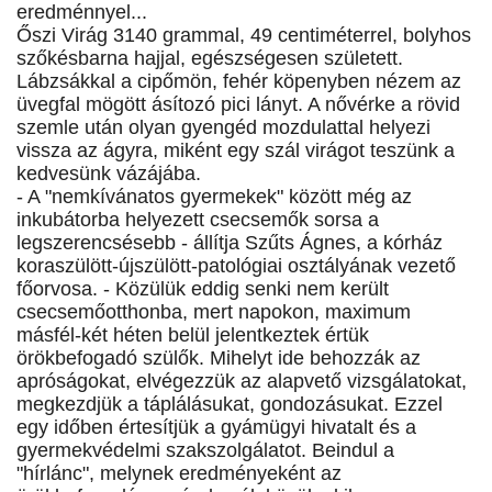
eredménnyel...
Őszi Virág 3140 grammal, 49 centiméterrel, bolyhos
szőkésbarna hajjal, egészségesen született.
Lábzsákkal a cipőmön, fehér köpenyben nézem az
üvegfal mögött ásítozó pici lányt. A nővérke a rövid
szemle után olyan gyengéd mozdulattal helyezi
vissza az ágyra, miként egy szál virágot teszünk a
kedvesünk vázájába.
- A "nemkívánatos gyermekek" között még az
inkubátorba helyezett csecsemők sorsa a
legszerencsésebb - állítja Szűts Ágnes, a kórház
koraszülött-újszülött-patológiai osztályának vezető
főorvosa. - Közülük eddig senki nem került
csecsemőotthonba, mert napokon, maximum
másfél-két héten belül jelentkeztek értük
örökbefogadó szülők. Mihelyt ide behozzák az
apróságokat, elvégezzük az alapvető vizsgálatokat,
megkezdjük a táplálásukat, gondozásukat. Ezzel
egy időben értesítjük a gyámügyi hivatalt és a
gyermekvédelmi szakszolgálatot. Beindul a
"hírlánc", melynek eredményeként az