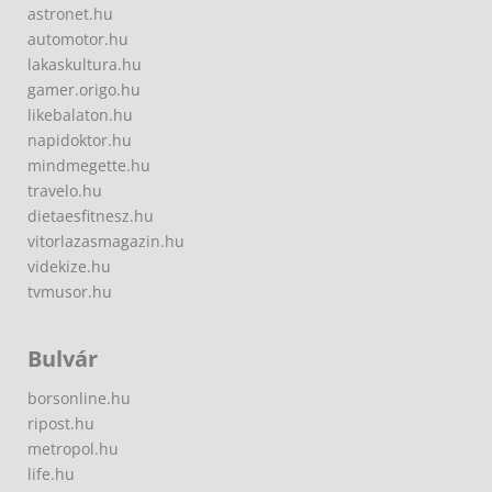
astronet.hu
automotor.hu
lakaskultura.hu
gamer.origo.hu
likebalaton.hu
napidoktor.hu
mindmegette.hu
travelo.hu
dietaesfitnesz.hu
vitorlazasmagazin.hu
videkize.hu
tvmusor.hu
Bulvár
borsonline.hu
ripost.hu
metropol.hu
life.hu