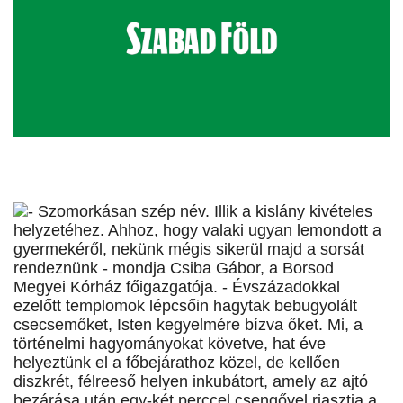
- Szomorkásan szép név. Illik a kislány kivételes
helyzetéhez. Ahhoz, hogy valaki ugyan lemondott a
gyermekéről, nekünk mégis sikerül majd a sorsát
rendeznünk - mondja Csiba Gábor, a Borsod
Megyei Kórház főigazgatója. - Évszázadokkal
ezelőtt templomok lépcsőin hagytak bebugyolált
csecsemőket, Isten kegyelmére bízva őket. Mi, a
történelmi hagyományokat követve, hat éve
helyeztünk el a főbejárathoz közel, de kellően
diszkrét, félreeső helyen inkubátort, amely az ajtó
bezárása után egy-két perccel csengővel riasztja a