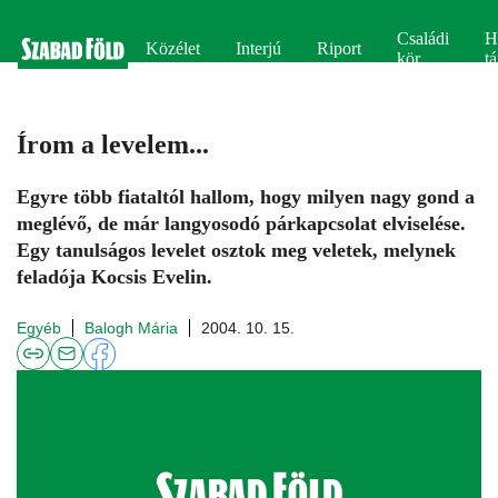
Családi
H
Közélet
Interjú
Riport
kör
tá
Írom a levelem...
Egyre több fiataltól hallom, hogy milyen nagy gond a
meglévő, de már langyosodó párkapcsolat elviselése.
Egy tanulságos levelet osztok meg veletek, melynek
feladója Kocsis Evelin.
Egyéb
Balogh Mária
2004. 10. 15.