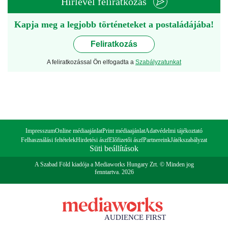
Hírlevél feliratkozás
Kapja meg a legjobb történeteket a postaládájába!
Feliratkozás
A feliratkozással Ön elfogadta a
Szabályzatunkat
Impresszum
Online médiaajánlat
Print médiaajánlat
Adatvédelmi tájékoztató
Felhasználási feltételek
Hirdetési ászf
Előfizetői ászf
Partnereink
Játékszabályzat
Süti beállítások
A Szabad Föld kiadója a Mediaworks Hungary Zrt. © Minden jog
fenntartva. 2026