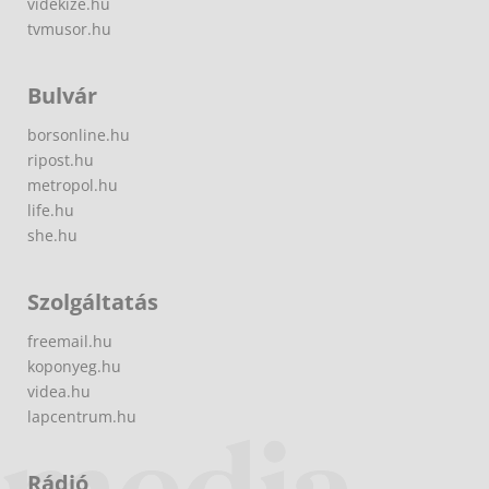
videkize.hu
tvmusor.hu
Bulvár
borsonline.hu
ripost.hu
metropol.hu
life.hu
she.hu
Szolgáltatás
freemail.hu
koponyeg.hu
videa.hu
lapcentrum.hu
Rádió