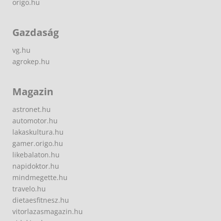
origo.hu
Gazdaság
vg.hu
agrokep.hu
Magazin
astronet.hu
automotor.hu
lakaskultura.hu
gamer.origo.hu
likebalaton.hu
napidoktor.hu
mindmegette.hu
travelo.hu
dietaesfitnesz.hu
vitorlazasmagazin.hu