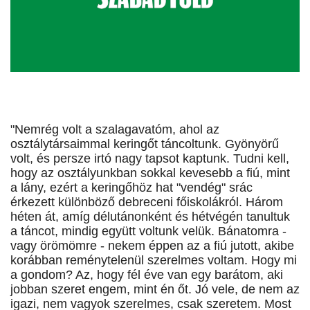
"Nemrég volt a szalagavatóm, ahol az
osztálytársaimmal keringőt táncoltunk. Gyönyörű
volt, és persze irtó nagy tapsot kaptunk. Tudni kell,
hogy az osztályunkban sokkal kevesebb a fiú, mint
a lány, ezért a keringőhöz hat "vendég" srác
érkezett különböző debreceni főiskolákról. Három
héten át, amíg délutánonként és hétvégén tanultuk
a táncot, mindig együtt voltunk velük. Bánatomra -
vagy örömömre - nekem éppen az a fiú jutott, akibe
korábban reménytelenül szerelmes voltam. Hogy mi
a gondom? Az, hogy fél éve van egy barátom, aki
jobban szeret engem, mint én őt. Jó vele, de nem az
igazi, nem vagyok szerelmes, csak szeretem. Most