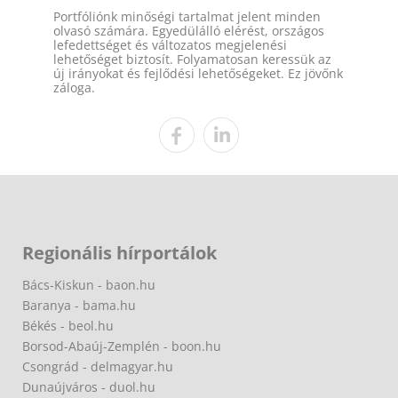
Portfóliónk minőségi tartalmat jelent minden
olvasó számára. Egyedülálló elérést, országos
lefedettséget és változatos megjelenési
lehetőséget biztosít. Folyamatosan keressük az
új irányokat és fejlődési lehetőségeket. Ez jövőnk
záloga.
Regionális hírportálok
Bács-Kiskun - baon.hu
Baranya - bama.hu
Békés - beol.hu
Borsod-Abaúj-Zemplén - boon.hu
Csongrád - delmagyar.hu
Dunaújváros - duol.hu