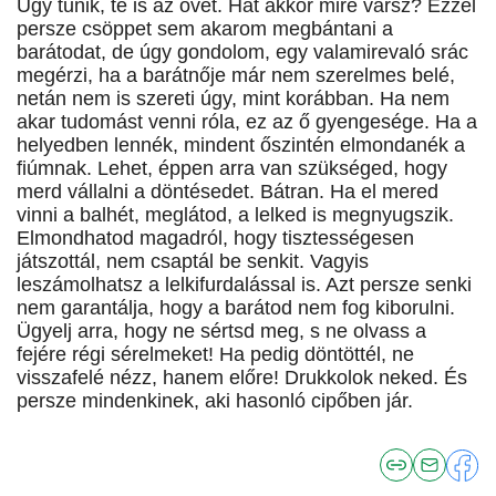
Úgy tűnik, te is az övét. Hát akkor mire vársz? Ezzel
persze csöppet sem akarom megbántani a
barátodat, de úgy gondolom, egy valamirevaló srác
megérzi, ha a barátnője már nem szerelmes belé,
netán nem is szereti úgy, mint korábban. Ha nem
akar tudomást venni róla, ez az ő gyengesége. Ha a
helyedben lennék, mindent őszintén elmondanék a
fiúmnak. Lehet, éppen arra van szükséged, hogy
merd vállalni a döntésedet. Bátran. Ha el mered
vinni a balhét, meglátod, a lelked is megnyugszik.
Elmondhatod magadról, hogy tisztességesen
játszottál, nem csaptál be senkit. Vagyis
leszámolhatsz a lelkifurdalással is. Azt persze senki
nem garantálja, hogy a barátod nem fog kiborulni.
Ügyelj arra, hogy ne sértsd meg, s ne olvass a
fejére régi sérelmeket! Ha pedig döntöttél, ne
visszafelé nézz, hanem előre! Drukkolok neked. És
persze mindenkinek, aki hasonló cipőben jár.