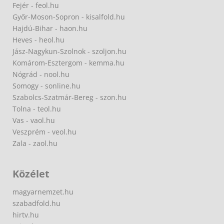
Fejér - feol.hu
Győr-Moson-Sopron - kisalfold.hu
Hajdú-Bihar - haon.hu
Heves - heol.hu
Jász-Nagykun-Szolnok - szoljon.hu
Komárom-Esztergom - kemma.hu
Nógrád - nool.hu
Somogy - sonline.hu
Szabolcs-Szatmár-Bereg - szon.hu
Tolna - teol.hu
Vas - vaol.hu
Veszprém - veol.hu
Zala - zaol.hu
Közélet
magyarnemzet.hu
szabadfold.hu
hirtv.hu