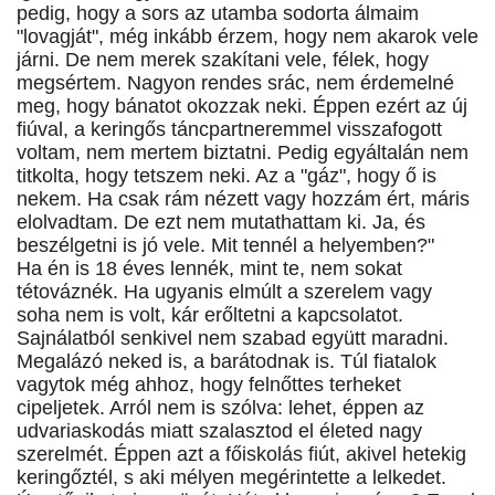
pedig, hogy a sors az utamba sodorta álmaim
"lovagját", még inkább érzem, hogy nem akarok vele
járni. De nem merek szakítani vele, félek, hogy
megsértem. Nagyon rendes srác, nem érdemelné
meg, hogy bánatot okozzak neki. Éppen ezért az új
fiúval, a keringős táncpartneremmel visszafogott
voltam, nem mertem biztatni. Pedig egyáltalán nem
titkolta, hogy tetszem neki. Az a "gáz", hogy ő is
nekem. Ha csak rám nézett vagy hozzám ért, máris
elolvadtam. De ezt nem mutathattam ki. Ja, és
beszélgetni is jó vele. Mit tennél a helyemben?"
Ha én is 18 éves lennék, mint te, nem sokat
tétováznék. Ha ugyanis elmúlt a szerelem vagy
soha nem is volt, kár erőltetni a kapcsolatot.
Sajnálatból senkivel nem szabad együtt maradni.
Megalázó neked is, a barátodnak is. Túl fiatalok
vagytok még ahhoz, hogy felnőttes terheket
cipeljetek. Arról nem is szólva: lehet, éppen az
udvariaskodás miatt szalasztod el életed nagy
szerelmét. Éppen azt a főiskolás fiút, akivel hetekig
keringőztél, s aki mélyen megérintette a lelkedet.