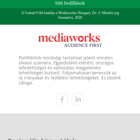
Süti beállítások
A Szabad Föld kiadója a Mediaworks Hungary Zrt. © Minden jog
fenntartva. 2026
Portfóliónk minőségi tartalmat jelent minden
olvasó számára. Egyedülálló elérést, országos
lefedettséget és változatos megjelenési
lehetőséget biztosít. Folyamatosan keressük az
új irányokat és fejlődési lehetőségeket. Ez jövőnk
záloga.