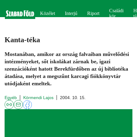
Családi
H
Közélet
Interjú
Riport
kör
tá
Kanta-téka
Mostanában, amikor az ország falvaiban művelődési
intézményeket, sőt iskolákat zárnak be, igazi
szenzációként hatott Berekfürdőben az új bibliotéka
átadása, melyet a megszűnt karcagi fiókkönyvtár
utódjaként emeltek.
Egyéb
Körmendi Lajos
2004. 10. 15.