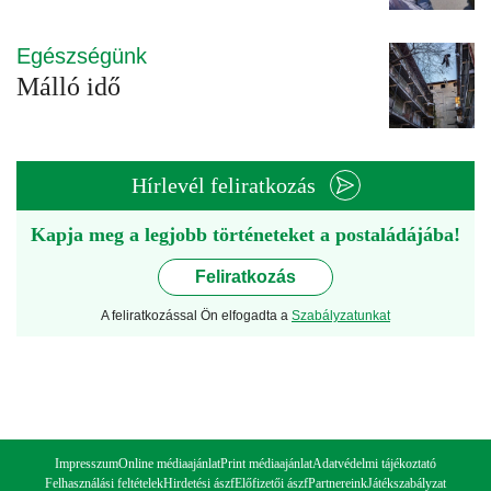
Egészségünk
Málló idő
Hírlevél feliratkozás
Kapja meg a legjobb történeteket a postaládájába!
Feliratkozás
A feliratkozással Ön elfogadta a
Szabályzatunkat
Impresszum
Online médiaajánlat
Print médiaajánlat
Adatvédelmi tájékoztató
Felhasználási feltételek
Hirdetési ászf
Előfizetői ászf
Partnereink
Játékszabályzat