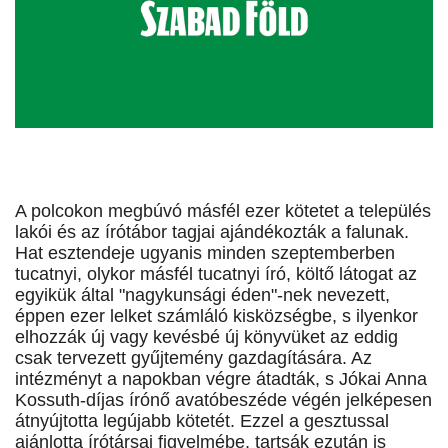
A polcokon megbúvó másfél ezer kötetet a település
lakói és az írótábor tagjai ajándékozták a falunak.
Hat esztendeje ugyanis minden szeptemberben
tucatnyi, olykor másfél tucatnyi író, költő látogat az
egyikük által "nagykunsági éden"-nek nevezett,
éppen ezer lelket számláló kisközségbe, s ilyenkor
elhozzák új vagy kevésbé új könyvüket az eddig
csak tervezett gyűjtemény gazdagítására. Az
intézményt a napokban végre átadták, s Jókai Anna
Kossuth-díjas írónő avatóbeszéde végén jelképesen
átnyújtotta legújabb kötetét. Ezzel a gesztussal
ajánlotta írótársai figyelmébe, tartsák ezután is