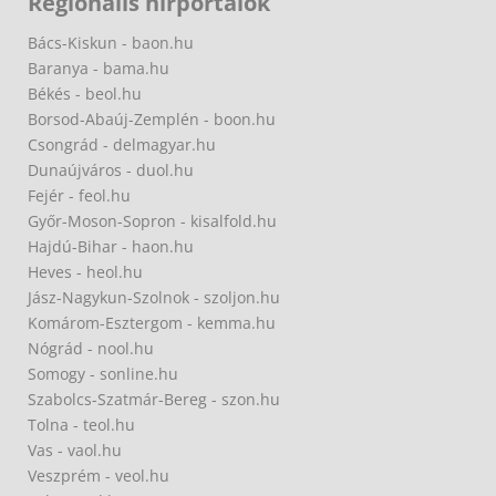
Regionális hírportálok
Bács-Kiskun - baon.hu
Baranya - bama.hu
Békés - beol.hu
Borsod-Abaúj-Zemplén - boon.hu
Csongrád - delmagyar.hu
Dunaújváros - duol.hu
Fejér - feol.hu
Győr-Moson-Sopron - kisalfold.hu
Hajdú-Bihar - haon.hu
Heves - heol.hu
Jász-Nagykun-Szolnok - szoljon.hu
Komárom-Esztergom - kemma.hu
Nógrád - nool.hu
Somogy - sonline.hu
Szabolcs-Szatmár-Bereg - szon.hu
Tolna - teol.hu
Vas - vaol.hu
Veszprém - veol.hu