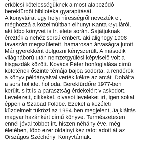
erkölcsi kötelességüknek a most alapozódó
berekfürdői bibliotéka gyarapítását.
A könyvtárat egy helyi hírességről nevezték el,
méghozzá a közelmúltban elhunyt Kanta Gyuláról,
aki több könyvet is írt élete során. Sajátjuknak
érezték a nehéz sorsú embert, aki alighogy 1908
tavaszán megszületett, hamarosan árvaságra jutott.
Már gyerekként dolgozni kényszerült. A második
világháború után nemzetgyűlési képviselő volt a
kisgazdák között. Kovács Péter honfoglalása című
kötetének őszinte témája bajba sodorta, a rendőrök
a könyv példányaival verték kékre az arcát. Dobálta
a sors hol ide, hol oda. Berekfürdőre 1977-ben
került, s itt is a parasztság érdekeiért viaskodott.
Levelezett, cikkeket, olvasói leveleket írt, igen sokat
éppen a Szabad Földbe. Ezeket a közéleti
küzdelmeit tükrözi az 1994-ben megjelent, Jajkiáltás
magyar hazánkért című könyve. Természetesen
ennél jóval többet írt, hiszen néhány éve, még
életében, több ezer oldalnyi kéziratot adott át az
Országos Széchényi Könyvtárnak.