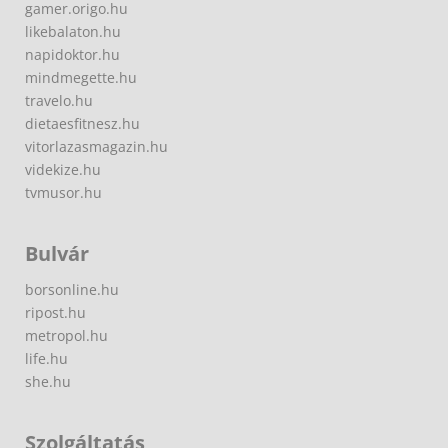
gamer.origo.hu
likebalaton.hu
napidoktor.hu
mindmegette.hu
travelo.hu
dietaesfitnesz.hu
vitorlazasmagazin.hu
videkize.hu
tvmusor.hu
Bulvár
borsonline.hu
ripost.hu
metropol.hu
life.hu
she.hu
Szolgáltatás