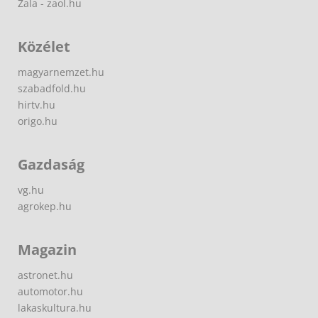
Zala - zaol.hu
Közélet
magyarnemzet.hu
szabadfold.hu
hirtv.hu
origo.hu
Gazdaság
vg.hu
agrokep.hu
Magazin
astronet.hu
automotor.hu
lakaskultura.hu