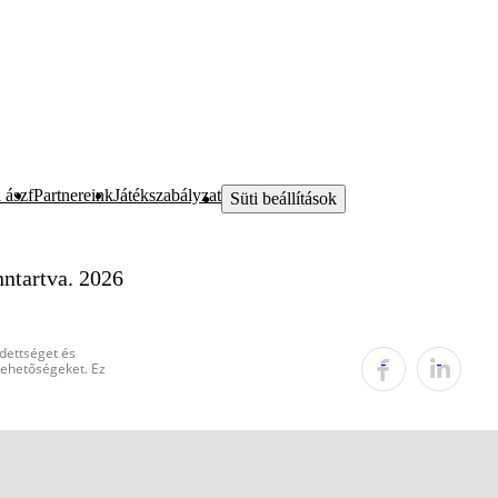
 ászf
Partnereink
Játékszabályzat
Süti beállítások
ntartva. 2026
edettséget és
 lehetőségeket. Ez