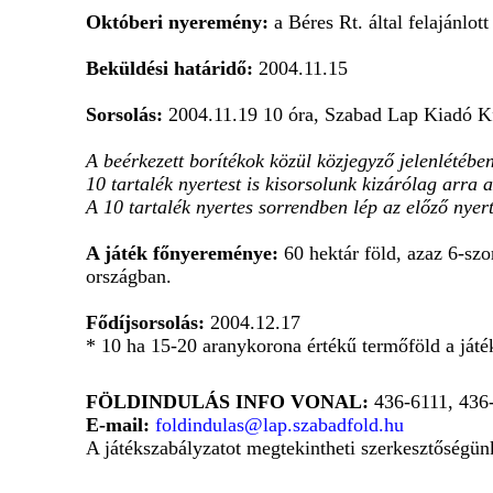
Októberi nyeremény:
a Béres Rt. által felajánlo
Beküldési határidő:
2004.11.15
Sorsolás:
2004.11.19 10 óra, Szabad Lap Kiadó Kft
A beérkezett borítékok közül közjegyző jelenlétébe
10 tartalék nyertest is kisorsolunk kizárólag arra 
A 10 tartalék nyertes sorrendben lép az előző nyer
A játék főnyereménye:
60 hektár föld, azaz 6-szo
országban.
Fődíjsorsolás:
2004.12.17
* 10 ha 15-20 aranykorona értékű termőföld a játék
FÖLDINDULÁS INFO VONAL:
436-6111, 436
E-mail:
foldindulas@lap.szabadfold.hu
A játékszabályzatot megtekintheti szerkesztőségün