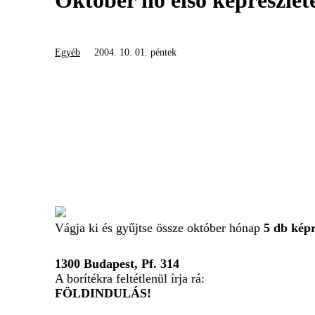
Október hó első képrészlet
Egyéb
2004. 10. 01. péntek
Vágja ki és gyűjtse össze október hónap
5 db képr
1300 Budapest, Pf. 314
A borítékra feltétlenül írja rá:
FÖLDINDULÁS!