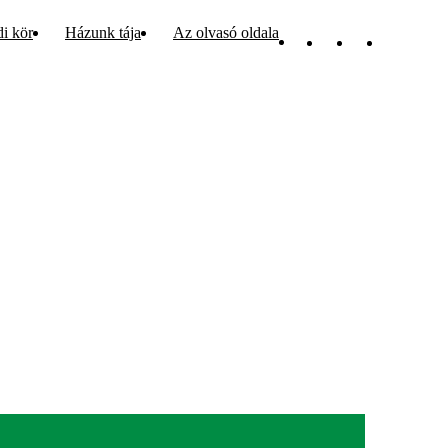
di kör
Házunk tája
Az olvasó oldala