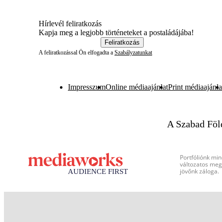
Hírlevél feliratkozás
Kapja meg a legjobb történeteket a postaládájába!
Feliratkozás
A feliratkozással Ön elfogadta a
Szabályzatunkat
Impresszum
Online médiaajánlat
Print médiaajánla
A Szabad Föl
Portfóliónk min
változatos megj
jövőnk záloga.