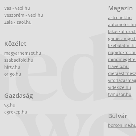
Magazin
Vas - vaol.hu
Veszprém - veol.hu
astronet.hu
Zala - zaol.hu
automotor.hu
lakaskultura.
gamer.origo.
Közélet
likebalaton.h
napidoktor.h
magyarnemzet.hu
mindmegette
szabadfold.hu
travelo.hu
hirtv.hu
dietaesfitnes
origo.hu
vitorlazasma
videkize.hu
Gazdaság
tvmusor.hu
vg.hu
agrokep.hu
Bulvár
borsonline.h