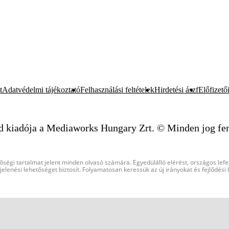
t
Adatvédelmi tájékoztató
Felhasználási feltételek
Hirdetési ászf
Előfizetői
d kiadója a Mediaworks Hungary Zrt. © Minden jog fen
őségi tartalmat jelent minden olvasó számára. Egyedülálló elérést, országos lef
elenési lehetőséget biztosít. Folyamatosan keressük az új irányokat és fejlődési