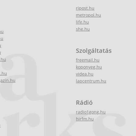
ripost.hu
metropol.hu
life.hu
she.hu
hu
hu
u
Szolgáltatás
u
.hu
freemail.hu
koponyeg.hu
z.hu
videa.hu
gazin.hu
lapcentrum.hu
Rádió
radio1gong.hu
hirfm.hu
u