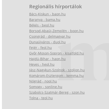
Regionális hírportálok
Bács-Kiskun - baon.hu
Baranya - bama.hu
Békés - beol.hu
Borsod-Abaúj-Zemplén - boon.hu
Csongrád - delmagyar.hu
Dunaújváros - duol.hu
Fejér - feol.hu
Győr-Moson-Sopron - kisalfold.hu
Hajdú-Bihar - haon.hu
Heves - heol.hu
Jász-Nagykun-Szolnok - szoljon.hu
Komárom-Esztergom - kemma.hu
Nógrád - nool.hu
Somogy - sonline.hu
Szabolcs-Szatmár-Bereg - szon.hu
Tolna - teol.hu