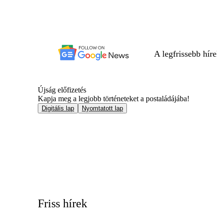
A legfrissebb hír
Újság előfizetés
Kapja meg a legjobb történeteket a postaládájába!
Digitális lap
Nyomtatott lap
Friss hírek