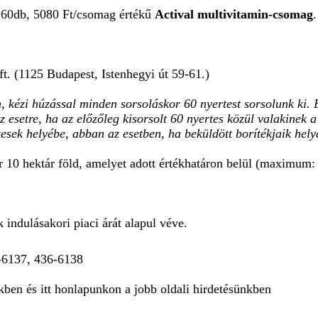
tt 60db, 5080 Ft/csomag értékű
Actival multivitamin-csomag
.
. (1125 Budapest, Istenhegyi út 59-61.)
n, kézi húzással minden sorsoláskor 60 nyertest sorsolunk ki.
az esetre, ha az előzőleg kisorsolt 60 nyertes közül valakinek 
tesek helyébe, abban az esetben, ha beküldött borítékjaik hely
r 10 hektár föld, amelyet adott értékhatáron belül (maximum: 3
 indulásakori piaci árát alapul véve.
-6137, 436-6138
kben és itt honlapunkon a jobb oldali hirdetésünkben