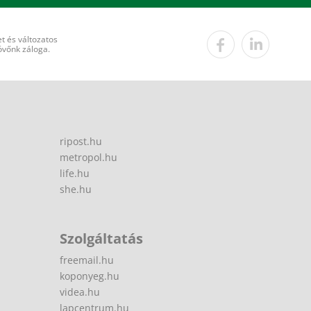
t és változatos
övőnk záloga.
ripost.hu
metropol.hu
life.hu
she.hu
Szolgáltatás
freemail.hu
koponyeg.hu
videa.hu
lapcentrum.hu