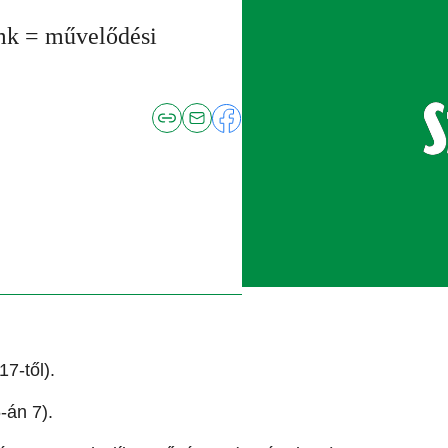
mk = művelődési
7-től).
-án 7).