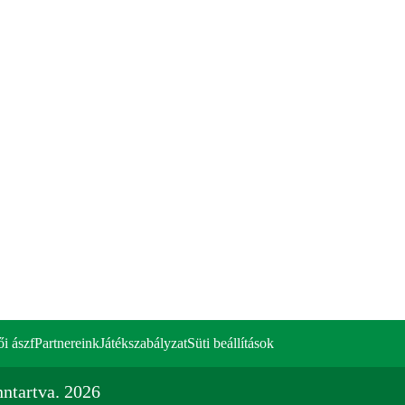
ői ászf
Partnereink
Játékszabályzat
Süti beállítások
ntartva. 2026