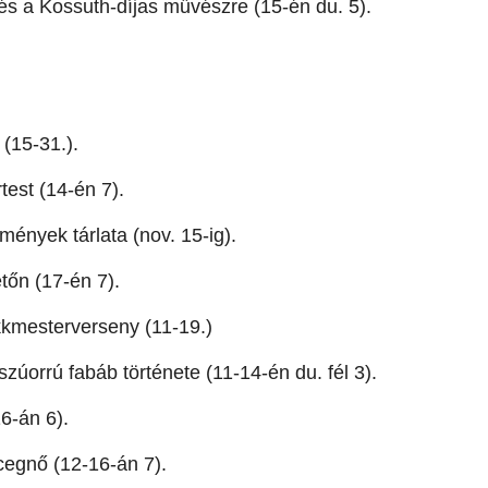
s a Kossuth-díjas művészre (15-én du. 5).
 (15-31.).
est (14-én 7).
mények tárlata (nov. 15-ig).
őn (17-én 7).
kmesterverseny (11-19.)
zúorrú fabáb története (11-14-én du. fél 3).
6-án 6).
cegnő (12-16-án 7).