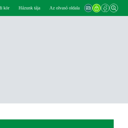
di kör
Házunk tája
Az olvasó oldala