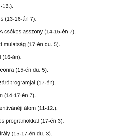
-16.).
 (13-16-án 7).
 A csókos asszony (14-15-én 7).
i mulatság (17-én du. 5).
 (16-án).
onra (15-én du. 5).
záróprogramjai (17-én).
n (14-17-én 7).
tivánéji álom (11-12.).
s programokkal (17-én 3).
irály (15-17-én du. 3).