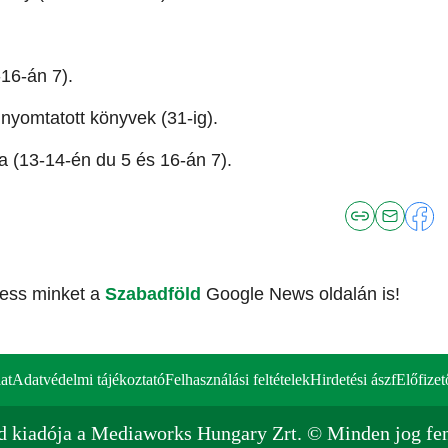
16-án 7).
nyomtatott könyvek (31-ig).
a (13-14-én du 5 és 16-án 7).
vess minket a
Szabadföld
Google News oldalán is!
at
Adatvédelmi tájékoztató
Felhasználási feltételek
Hirdetési ászf
Előfizet
d kiadója a Mediaworks Hungary Zrt. © Minden jog fen