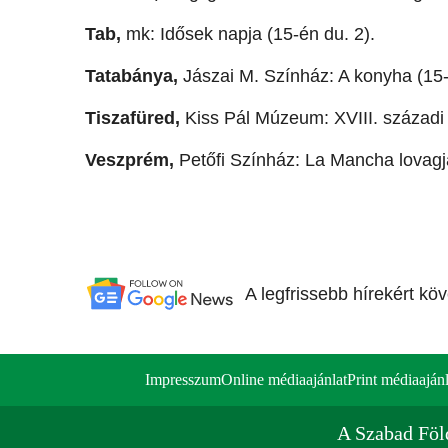
Tab,
mk: Idősek napja (15-én du. 2).
Tatabánya,
Jászai M. Színház: A konyha (15-
Tiszafüred,
Kiss Pál Múzeum: XVIII. századi 
Veszprém,
Petőfi Színház: La Mancha lovagj
A legfrissebb hírekért kö
Impresszum
Online médiaajánlat
Print médiaajánl
A Szabad Föl