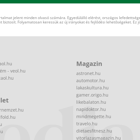
rtalmat jelent minden olvasó számára. Egyedülálló elérést, országos lefedettsége
 biztosít. Folyamatosan keressük az új irányokat és fejlődési lehetőségeket. Ez j
Magazin
aol.hu
ém - veol.hu
astronet.hu
zaol.hu
automotor.hu
lakaskultura.hu
gamer.origo.hu
let
likebalaton.hu
napidoktor.hu
rnemzet.hu
mindmegette.hu
fold.hu
travelo.hu
hu
dietaesfitnesz.hu
hu
vitorlazasmagazin.hu