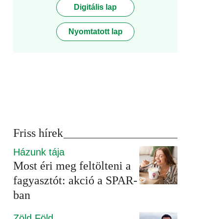
Digitális lap
Nyomtatott lap
Friss hírek
Házunk tája
Most éri meg feltölteni a
fagyasztót: akció a SPAR-
ban
Zöld Föld