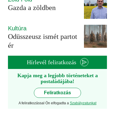
Gazda a zöldben
Kultúra
Odüsszeusz ismét partot
ér
Hírlevél feliratkozás
Kapja meg a legjobb történeteket a
postaládájába!
Feliratkozás
A feliratkozással Ön elfogadta a
Szabályzatunkat