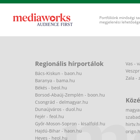
Portfóliónk minőségi ta
megjelenési lehetőséget
Regionális hírportálok
Vas - v
Veszpr
Bács-Kiskun - baon.hu
Zala - 
Baranya - bama.hu
Békés - beol.hu
Borsod-Abaúj-Zemplén - boon.hu
Közé
Csongrád - delmagyar.hu
Dunaújváros - duol.hu
magya
Fejér - feol.hu
szabad
Győr-Moson-Sopron - kisalfold.hu
hirtv.
Hajdú-Bihar - haon.hu
origo.
Heves - heol.hu