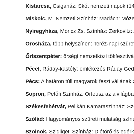
Kistarcsa,
Csigaház: Skót nemzeti napok (14
Miskolc,
M. Nemzeti Színház: Madách: Mózes
Nyíregyháza,
Móricz Zs. Színház: Zerkovitz:
Orosháza,
több helyszínen: Teréz-napi szüret
Őriszentpéter:
őrségi nemzetközi tökfesztivál
Pécel,
Ráday-kastély: emlékezés Ráday Gede
Pécs:
A határon túli magyarok fesztiváljának 
Sopron,
Petőfi Színház: Orfeusz az alvilágba
Székesfehérvár,
Pelikán Kamaraszínház: Szen
Szólád:
Hagyományos szüreti mulatság színe
Szolnok,
Szigligeti Színház: Diótörő és egérk