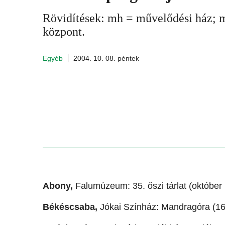
Rövidítések: mh = művelődési ház; 
központ.
Egyéb
2004. 10. 08. péntek
Abony,
Falumúzeum: 35. őszi tárlat (október 1
Békéscsaba,
Jókai Színház: Mandragóra (16