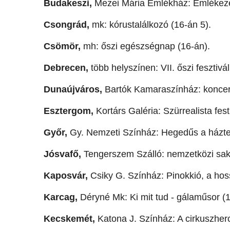
Budakeszi,
Mezei Mária Emlékház: Emlékezé
Csongrád,
mk: kórustalálkozó (16-án 5).
Csömör,
mh: őszi egészségnap (16-án).
Debrecen,
több helyszínen: VII. őszi fesztivál
Dunaújváros,
Bartók Kamaraszínház: koncert
Esztergom,
Kortárs Galéria: Szürrealista fest
Győr,
Gy. Nemzeti Színház: Hegedűs a háztet
Jósvafő,
Tengerszem Szálló: nemzetközi sak
Kaposvár,
Csiky G. Színház: Pinokkió, a hoss
Karcag,
Déryné Mk: Ki mit tud - gálaműsor (1
Kecskemét,
Katona J. Színház: A cirkuszher