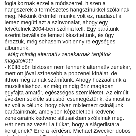
foglalkoznak ezzel a módszerrel, hiszen a
hangszerek a természetes hangszínükkel szólalnak
meg. Nekünk örömteli munka volt ez, ráadásul a
lemez megüti azt a színvonalat, ahogy egy
felvételnek 2004-ben szólnia kell. Egy barátunk
szerint bevállalós lemezt készítettünk, és úgy
érezzük, még sohasem volt ennyire egységes
albumunk.
- Még mindig alternatív zenekarnak tartjátok
magatokat?
- Külföldön biztosan nem lennénk alternatív zenekar,
mert ott jóval színesebb a popzenei kínálat, de
itthon még annak számítunk. Ahogy hozzáállunk a
muzsikáláshoz, az még mindig őriz magában
egyfajta amatőr, egészséges szemléletet. Az elmúlt
években sokféle stílusból csemegéztünk, és most is
az volt a célunk, hogy olyan mixlemezt csináljunk
barátainknak, amelyben képzeletbeli kedvenc
zenekaraink kedvenc stílusaikban szólalnak meg.
Hát nem az vezérli a fiúkat, hogy a slágerlistára
kerüljenek? Erre a kérdésre Michael Zwecker dobos