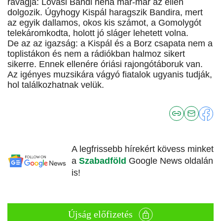
rávágja: Lovasi Bandi néha már-már az ellen
dolgozik. Úgyhogy Kispál haragszik Bandira, mert
az egyik dallamos, okos kis számot, a Gomolygót
telekáromkodta, holott jó sláger lehetett volna.
De az az igazság: a Kispál és a Borz csapata nem a
toplistákon és nem a rádiókban halmoz sikert
sikerre. Ennek ellenére óriási rajongótáboruk van.
Az igényes muzsikára vágyó fiatalok ugyanis tudják,
hol találkozhatnak velük.
A legfrissebb hírekért kövess minket
a
Szabadföld
Google News oldalán
is!
Újság előfizetés