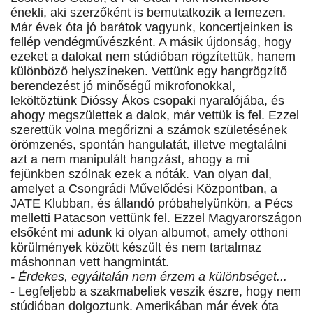
énekli, aki szerzőként is bemutatkozik a lemezen.
Már évek óta jó barátok vagyunk, koncertjeinken is
fellép vendégművészként. A másik újdonság, hogy
ezeket a dalokat nem stúdióban rögzítettük, hanem
különböző helyszíneken. Vettünk egy hangrögzítő
berendezést jó minőségű mikrofonokkal,
leköltöztünk Dióssy Ákos csopaki nyaralójába, és
ahogy megszülettek a dalok, már vettük is fel. Ezzel
szerettük volna megőrizni a számok születésének
örömzenés, spontán hangulatát, illetve megtalálni
azt a nem manipulált hangzást, ahogy a mi
fejünkben szólnak ezek a nóták. Van olyan dal,
amelyet a Csongrádi Művelődési Központban, a
JATE Klubban, és állandó próbahelyünkön, a Pécs
melletti Patacson vettünk fel. Ezzel Magyarországon
elsőként mi adunk ki olyan albumot, amely otthoni
körülmények között készült és nem tartalmaz
máshonnan vett hangmintát.
- Érdekes, egyáltalán nem érzem a különbséget...
- Legfeljebb a szakmabeliek veszik észre, hogy nem
stúdióban dolgoztunk. Amerikában már évek óta