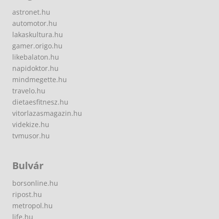
astronet.hu
automotor.hu
lakaskultura.hu
gamer.origo.hu
likebalaton.hu
napidoktor.hu
mindmegette.hu
travelo.hu
dietaesfitnesz.hu
vitorlazasmagazin.hu
videkize.hu
tvmusor.hu
Bulvár
borsonline.hu
ripost.hu
metropol.hu
life.hu