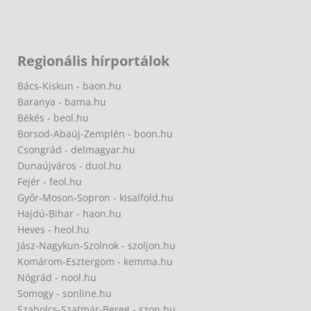
Regionális hírportálok
Bács-Kiskun - baon.hu
Baranya - bama.hu
Békés - beol.hu
Borsod-Abaúj-Zemplén - boon.hu
Csongrád - delmagyar.hu
Dunaújváros - duol.hu
Fejér - feol.hu
Győr-Moson-Sopron - kisalfold.hu
Hajdú-Bihar - haon.hu
Heves - heol.hu
Jász-Nagykun-Szolnok - szoljon.hu
Komárom-Esztergom - kemma.hu
Nógrád - nool.hu
Somogy - sonline.hu
Szabolcs-Szatmár-Bereg - szon.hu