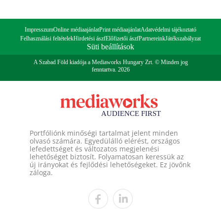
Impresszum
Online médiaajánlat
Print médiaajánlat
Adatvédelmi tájékoztató
Felhasználási feltételek
Hirdetési ászf
Előfizetői ászf
Partnereink
Játékszabályzat
Süti beállítások
A Szabad Föld kiadója a Mediaworks Hungary Zrt. © Minden jog
fenntartva. 2026
Portfóliónk minőségi tartalmat jelent minden
olvasó számára. Egyedülálló elérést, országos
lefedettséget és változatos megjelenési
lehetőséget biztosít. Folyamatosan keressük az
új irányokat és fejlődési lehetőségeket. Ez jövőnk
záloga.