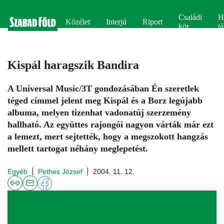
Családi
H
Közélet
Interjú
Riport
kör
tá
Kispál haragszik Bandira
A Universal Music/3T gondozásában Én szeretlek
téged címmel jelent meg Kispál és a Borz legújabb
albuma, melyen tizenhat vadonatúj szerzemény
hallható. Az együttes rajongói nagyon várták már ezt
a lemezt, mert sejtették, hogy a megszokott hangzás
mellett tartogat néhány meglepetést.
Egyéb
Pethes József
2004. 11. 12.