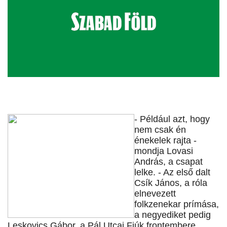
- Például azt, hogy
nem csak én
énekelek rajta -
mondja Lovasi
András, a csapat
lelke. - Az első dalt
Csík János, a róla
elnevezett
folkzenekar prímása,
a negyediket pedig
Leskovics Gábor, a Pál Utcai Fiúk frontembere