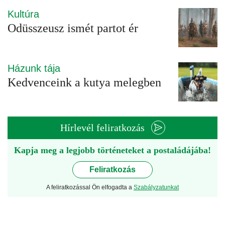
Kultúra
Odüsszeusz ismét partot ér
Házunk tája
Kedvenceink a kutya melegben
Hírlevél feliratkozás
Kapja meg a legjobb történeteket a postaládájába!
Feliratkozás
A feliratkozással Ön elfogadta a
Szabályzatunkat